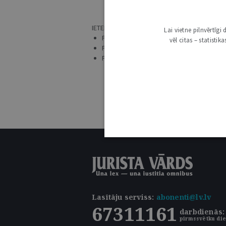
NAV AT
IETEIKUMI:
Lai vietne pilnvērtīg
PĀRLIECINIES, VAI ATSLĒGVĀRDS IR UZRAKS
vēl citas – statisti
PRECIZĒ MEKLĒŠANAS PIEPRASĪJUMU.
PĀRBAUDI, VAI IR IZVĒLĒTS ATBILSTOŠS 
Lasītāju serviss
:
abonenti@lv.lv
67311161
darbdienās: 
pirmssvētku die