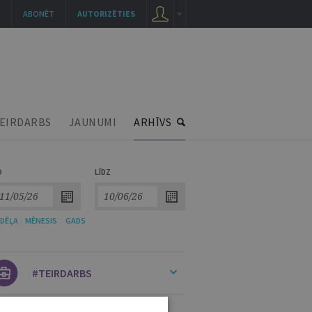
ABONĒT
AUTORIZĒTIES
EIRDARBS
JAUNUMI
ARHĪVS
O
LĪDZ
DĒĻA
/
MĒNESIS
/
GADS
#TEIRDARBS