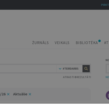
PIRKT
ŽURNĀLS
VEIKALS
BIBLIOTĒKA
#T
N
#TEIRDARBS
ATRASTI
0
REZULTĀTI
NE
6/26
Aktuālie