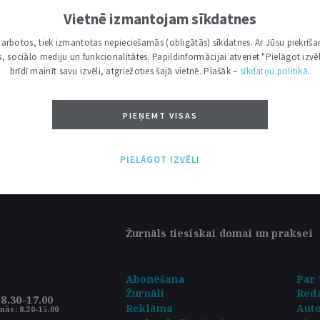
RASTS NEVIENS RAKSTS!
Vietnē izmantojam sīkdatnes
i darbotos, tiek izmantotas nepieciešamās (obligātās) sīkdatnes. Ar Jūsu piekriša
TĪTS PAREIZI.
kas, sociālo mediju un funkcionalitātes. Papildinformācijai atveriet "Pielāgot izvēl
brīdī mainīt savu izvēli, atgriežoties šajā vietnē. Plašāk –
sīkdatņu politikā
.
MEKLĒŠANAS LAUKS.
PIEŅEMT VISAS
PIELĀGOT IZVĒLI
Žurnāls tiesiskai domai un praksei
Abonēšana
Par 
Žurnāli
Reda
8.30–17.00
Reklāma
Aut
nās: 8.30–15.00