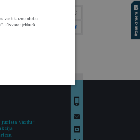
Visi
nu var tikt izmantotas
i". Jūs varat jebkurā
Aktuālie sludinājumi
"Jurista Vārdu"
kcija
oriem