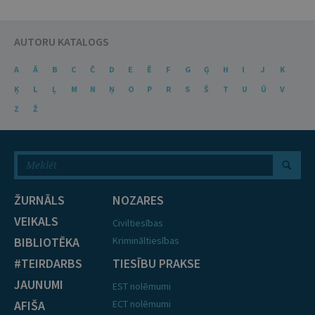
AUTORU KATALOGS
A
Ā
B
C
Č
D
E
Ē
F
G
Ģ
H
I
J
K
Ķ
L
Ļ
M
N
Ņ
O
P
R
S
Š
T
U
Ū
V
Z
Ž
ŽURNĀLS
NOZARES
VEIKALS
Civiltiesības
BIBLIOTĒKA
Krimināltiesības
#TEIRDARBS
TIESĪBU PRAKSE
JAUNUMI
EST nolēmumi
AFIŠA
ECT nolēmumi