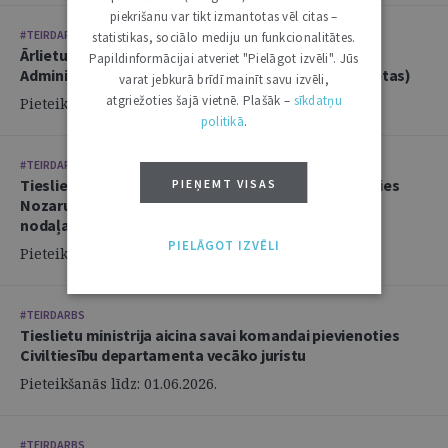
piekrišanu var tikt izmantotas vēl citas –
#TEIRDARBS
statistikas, sociālo mediju un funkcionalitātes.
Ārlietu ministrija aicina savā komandā pievienoties
Papildinformācijai atveriet "Pielāgot izvēli". Jūs
Administratīvi tiesiskās nodaļas juristu (2 amata vietas)
varat jebkurā brīdī mainīt savu izvēli,
atgriežoties šajā vietnē. Plašāk –
sīkdatņu
Pieteikšanās līdz: 14.06.2026.
politikā
.
#TEIRDARBS
Tieslietu ministrija aicina savai komandai pievienoties
PIEŅEMT VISAS
Nozaru politikas departamenta Politikas izstrādes
nodaļas juristu
PIELĀGOT IZVĒLI
Pieteikšanās līdz: 02.06.2026.
#TEIRDARBS
Tieslietu ministrija aicina savai komandai pievienoties
Civiltiesību departamenta vecāko juristu
Pieteikšanās līdz: 01.06.2026.
#TEIRDARBS