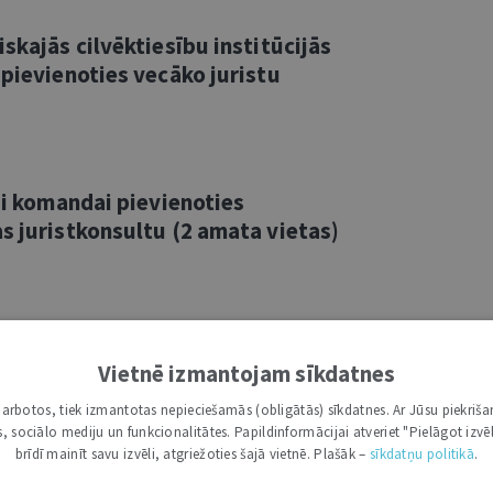
skajās cilvēktiesību institūcijās
 pievienoties vecāko juristu
vai komandai pievienoties
s juristkonsultu (2 amata vietas)
vai komandai pievienoties
Vietnē izmantojam sīkdatnes
aļas vecāko juristu
i darbotos, tiek izmantotas nepieciešamās (obligātās) sīkdatnes. Ar Jūsu piekriša
kas, sociālo mediju un funkcionalitātes. Papildinformācijai atveriet "Pielāgot izvēl
brīdī mainīt savu izvēli, atgriežoties šajā vietnē. Plašāk –
sīkdatņu politikā
.