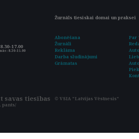
Žurnāls tiesiskai domai un praksei
Abonēšana
Par 
Žurnāli
Reda
8.30–17.00
Reklāma
Aut
nās: 8.30–15.00
Darba sludinājumi
Liet
Grāmatas
Auto
Pie
Kont
t savas tiesības
© VSIA "Latvijas Vēstnesis"
 pants/