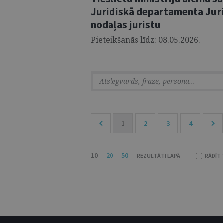
Juridiskā departamenta Jur
nodaļas juristu
Pieteikšanās līdz: 08.05.2026.
1
2
3
4
10
20
50
REZULTĀTI LAPĀ
RĀDĪT 