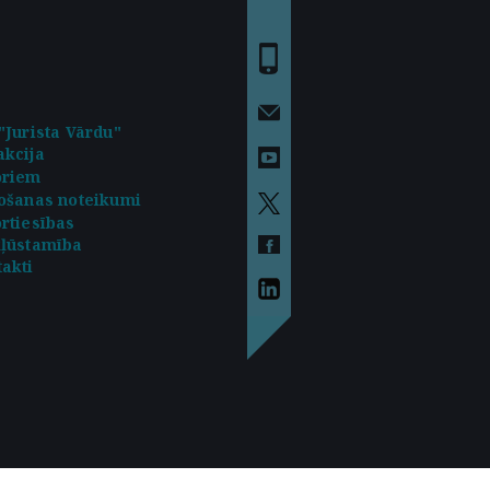
"Jurista Vārdu"
kcija
oriem
ošanas noteikumi
rtiesības
kļūstamība
akti