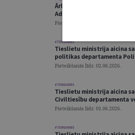
Ārlietu ministrija aicina sa
Administratīvi tiesiskās nod
Pieteikšanās līdz: 14.06.2026.
#TEIRDARBS
Tieslietu ministrija aicina 
politikas departamenta Polit
Pieteikšanās līdz: 02.06.2026.
#TEIRDARBS
Tieslietu ministrija aicina 
Civiltiesību departamenta v
Pieteikšanās līdz: 01.06.2026.
#TEIRDARBS
Tieslietu ministrija aicina 