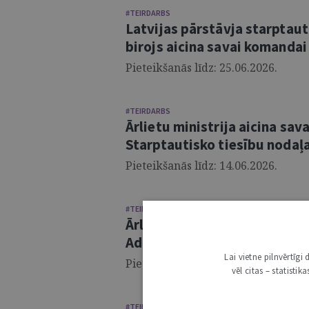
#TEIRDARBS
Latvijas pārstāvja starptauti
birojs aicina savai komandai
Pieteikšanās līdz: 25.06.2026.
#TEIRDARBS
Ārlietu ministrija aicina sa
Starptautisko tiesību nodaļa
Pieteikšanās līdz: 14.06.2026.
#TEIRDARBS
Ārlietu ministrija aicina sa
Administratīvi tiesiskās nod
Lai vietne pilnvērtīg
Pieteikšanās līdz: 14.06.2026.
vēl citas – statisti
#TEIRDARBS