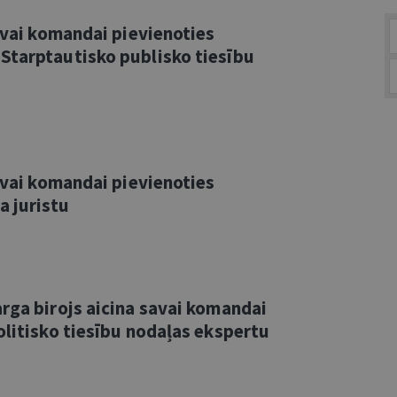
savai komandai pievienoties
Starptautisko publisko tiesību
savai komandai pievienoties
 juristu
rga birojs aicina savai komandai
olitisko tiesību nodaļas ekspertu