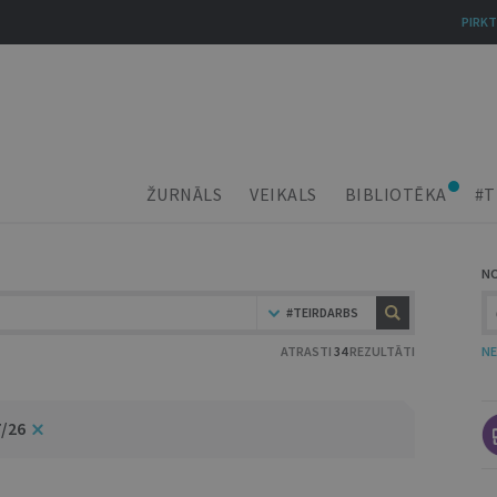
PIRKT
ŽURNĀLS
VEIKALS
BIBLIOTĒKA
#T
N
#TEIRDARBS
ATRASTI
34
REZULTĀTI
NE
7/26