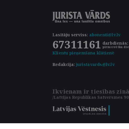
Lasītāju serviss
:
abonenti@lv.lv
67311161
darbdienās: 
pirmssvētku die
Klientu pieņemšana klātienē
Redakcija:
juristavards@lv.lv
Ikvienam ir tiesības zinā
/Latvijas Republikas Satversmes 90.