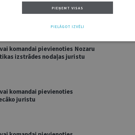
vā komandā pievienoties
PIEŅEMT VISAS
aļas juristu (2 amata vietas)
PIELĀGOT IZVĒLI
savai komandai pievienoties Nozaru
ikas izstrādes nodaļas juristu
savai komandai pievienoties
ecāko juristu
savai komandai pievienoties