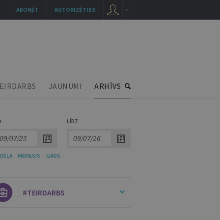
ABONĒT
AUTORIZĒTIES
EIRDARBS
JAUNUMI
ARHĪVS
O
LĪDZ
DĒĻA
/
MĒNESIS
/
GADS
#TEIRDARBS