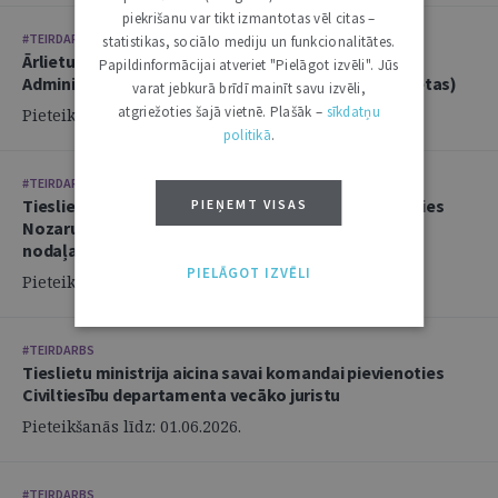
piekrišanu var tikt izmantotas vēl citas –
#TEIRDARBS
statistikas, sociālo mediju un funkcionalitātes.
Ārlietu ministrija aicina savā komandā pievienoties
Papildinformācijai atveriet "Pielāgot izvēli". Jūs
Administratīvi tiesiskās nodaļas juristu (2 amata vietas)
varat jebkurā brīdī mainīt savu izvēli,
atgriežoties šajā vietnē. Plašāk –
sīkdatņu
Pieteikšanās līdz: 14.06.2026.
politikā
.
#TEIRDARBS
Tieslietu ministrija aicina savai komandai pievienoties
PIEŅEMT VISAS
Nozaru politikas departamenta Politikas izstrādes
nodaļas juristu
PIELĀGOT IZVĒLI
Pieteikšanās līdz: 02.06.2026.
#TEIRDARBS
Tieslietu ministrija aicina savai komandai pievienoties
Civiltiesību departamenta vecāko juristu
Pieteikšanās līdz: 01.06.2026.
#TEIRDARBS