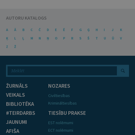
AUTORU KATALOGS
A
Ā
B
C
Č
D
E
Ē
F
G
Ģ
H
I
J
K
Ķ
L
Ļ
M
N
Ņ
O
P
R
S
Š
T
U
Ū
V
Z
Ž
ŽURNĀLS
NOZARES
VEIKALS
Civiltiesības
BIBLIOTĒKA
Krimināltiesības
#TEIRDARBS
TIESĪBU PRAKSE
JAUNUMI
EST nolēmumi
AFIŠA
ECT nolēmumi