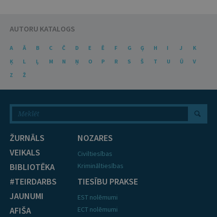
AUTORU KATALOGS
A
Ā
B
C
Č
D
E
Ē
F
G
Ģ
H
I
J
K
Ķ
L
Ļ
M
N
Ņ
O
P
R
S
Š
T
U
Ū
V
Z
Ž
ŽURNĀLS
NOZARES
VEIKALS
Civiltiesības
BIBLIOTĒKA
Krimināltiesības
#TEIRDARBS
TIESĪBU PRAKSE
JAUNUMI
EST nolēmumi
AFIŠA
ECT nolēmumi