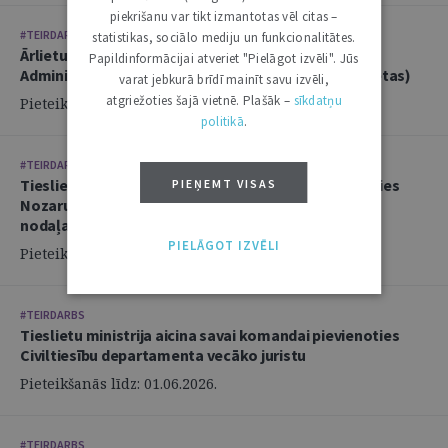
piekrišanu var tikt izmantotas vēl citas –
#TEIRDARBS
statistikas, sociālo mediju un funkcionalitātes.
Ārlietu ministrija aicina savā komandā pievienoties
Papildinformācijai atveriet "Pielāgot izvēli". Jūs
Administratīvi tiesiskās nodaļas juristu (2 amata vietas)
varat jebkurā brīdī mainīt savu izvēli,
atgriežoties šajā vietnē. Plašāk –
sīkdatņu
Pieteikšanās līdz: 14.06.2026.
politikā
.
#TEIRDARBS
Tieslietu ministrija aicina savai komandai pievienoties
PIEŅEMT VISAS
Nozaru politikas departamenta Politikas izstrādes
nodaļas juristu
PIELĀGOT IZVĒLI
Pieteikšanās līdz: 02.06.2026.
#TEIRDARBS
Tieslietu ministrija aicina savai komandai pievienoties
Civiltiesību departamenta vecāko juristu
Pieteikšanās līdz: 01.06.2026.
#TEIRDARBS