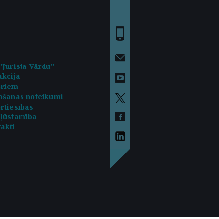
"Jurista Vārdu"
kcija
oriem
ošanas noteikumi
rtiesības
kļūstamība
akti