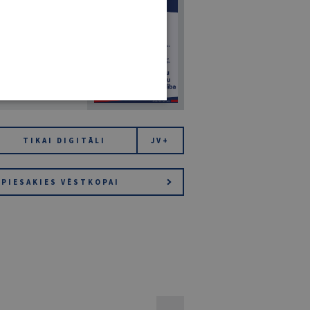
7
14. JŪLIJS 2026
NR 7 (1425)
TIKAI DIGITĀLI
JV+
PIESAKIES VĒSTKOPAI