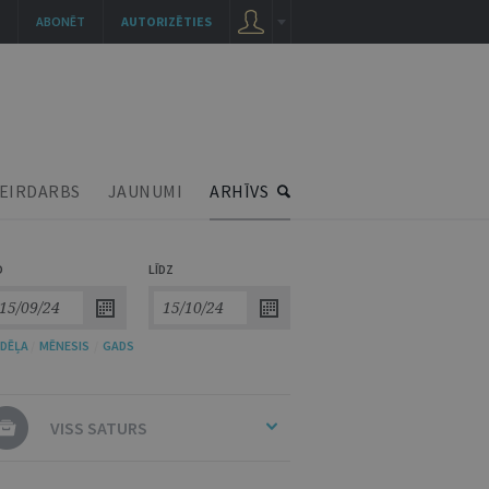
ABONĒT
AUTORIZĒTIES
EIRDARBS
JAUNUMI
ARHĪVS
O
LĪDZ
DĒĻA
/
MĒNESIS
/
GADS
VISS SATURS