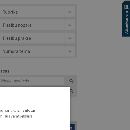
Rubrika
Tiesību nozare
Tiesību prakse
Numura tēma
UTORS
nu var tikt izmantotas
URNĀLU KATALOGS /
VISI ŽURNĀLI
i". Jūs varat jebkurā