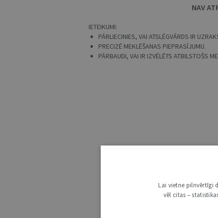
NAV AT
IETEIKUMI:
PĀRLIECINIES, VAI ATSLĒGVĀRDS IR UZRAKS
PRECIZĒ MEKLĒŠANAS PIEPRASĪJUMU.
PĀRBAUDI, VAI IR IZVĒLĒTS ATBILSTOŠS 
Lai vietne pilnvērtīg
vēl citas – statisti