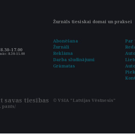
Žurnāls tiesiskai domai un praksei
Abonēšana
Par 
Žurnāli
Reda
8.30–17.00
Reklāma
Aut
nās: 8.30–15.00
Darba sludinājumi
Liet
Grāmatas
Auto
Pie
Kont
t savas tiesības
© VSIA "Latvijas Vēstnesis"
 pants/