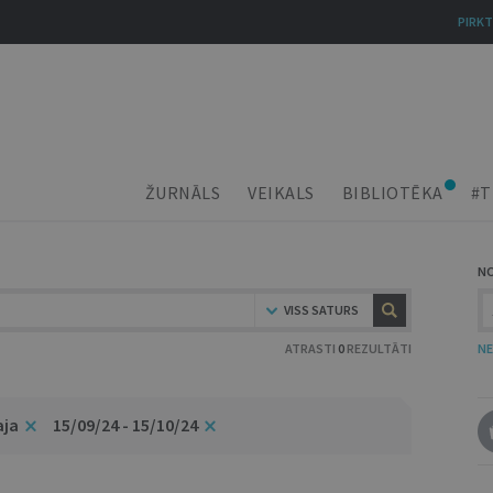
PIRKT
ŽURNĀLS
VEIKALS
BIBLIOTĒKA
#T
N
VISS SATURS
ATRASTI
0
REZULTĀTI
NE
aja
15/09/24 - 15/10/24