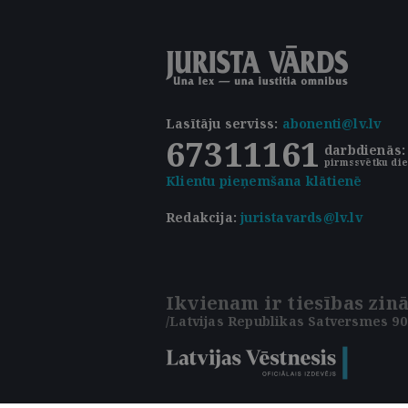
Lasītāju serviss
:
abonenti@lv.lv
67311161
darbdienās: 
pirmssvētku die
Klientu pieņemšana klātienē
Redakcija:
juristavards@lv.lv
Ikvienam ir tiesības zinā
/Latvijas Republikas Satversmes 90.