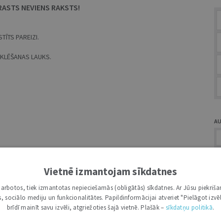
RASTS NEVIENS RAKSTS!
TĪTS PAREIZI.
MEKLĒŠANAS LAUKS.
A
Vietnē izmantojam sīkdatnes
i darbotos, tiek izmantotas nepieciešamās (obligātās) sīkdatnes. Ar Jūsu piekriša
Ž
kas, sociālo mediju un funkcionalitātes. Papildinformācijai atveriet "Pielāgot izvēl
brīdī mainīt savu izvēli, atgriežoties šajā vietnē. Plašāk –
sīkdatņu politikā
.