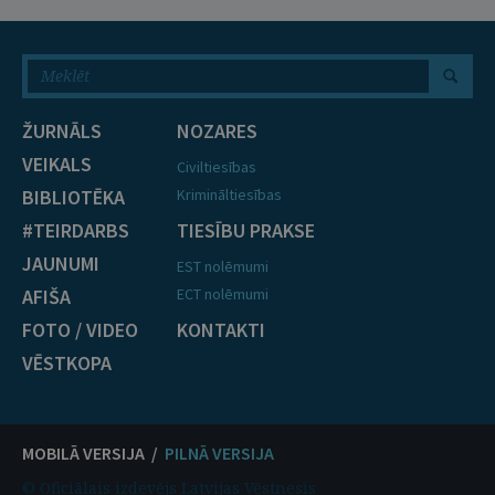
ŽURNĀLS
NOZARES
VEIKALS
Civiltiesības
BIBLIOTĒKA
Krimināltiesības
#TEIRDARBS
TIESĪBU PRAKSE
JAUNUMI
EST nolēmumi
AFIŠA
ECT nolēmumi
FOTO / VIDEO
KONTAKTI
VĒSTKOPA
MOBILĀ VERSIJA /
PILNĀ VERSIJA
© Oficiālais izdevējs Latvijas Vēstnesis