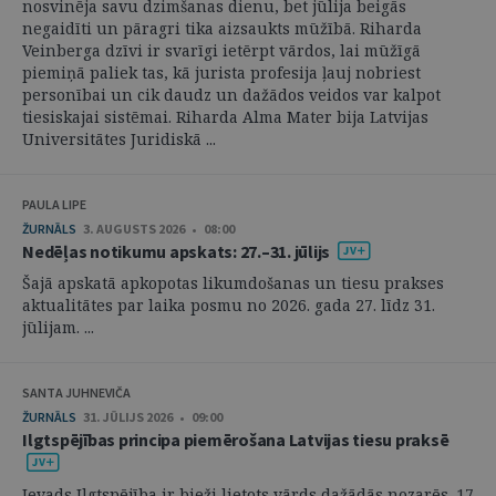
nosvinēja savu dzimšanas dienu, bet jūlija beigās
negaidīti un pāragri tika aizsaukts mūžībā. Riharda
Veinberga dzīvi ir svarīgi ietērpt vārdos, lai mūžīgā
piemiņā paliek tas, kā jurista profesija ļauj nobriest
personībai un cik daudz un dažādos veidos var kalpot
tiesiskajai sistēmai. Riharda Alma Mater bija Latvijas
Universitātes Juridiskā ...
PAULA LIPE
ŽURNĀLS
3. AUGUSTS 2026 • 08:00
Nedēļas notikumu apskats: 27.–31. jūlijs
Šajā apskatā apkopotas likumdošanas un tiesu prakses
aktualitātes par laika posmu no 2026. gada 27. līdz 31.
jūlijam. ...
SANTA JUHNEVIČA
ŽURNĀLS
31. JŪLIJS 2026 • 09:00
Ilgtspējības principa piemērošana Latvijas tiesu praksē
Ievads Ilgtspējība ir bieži lietots vārds dažādās nozarēs. 17