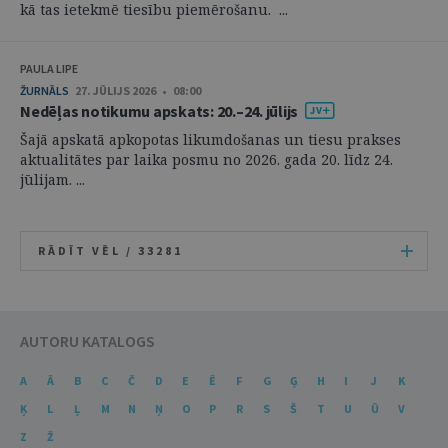
kā tas ietekmē tiesību piemērošanu. ...
PAULA LIPE
ŽURNĀLS
27. JŪLIJS 2026 • 08:00
Nedēļas notikumu apskats: 20.–24. jūlijs
Šajā apskatā apkopotas likumdošanas un tiesu prakses
aktualitātes par laika posmu no 2026. gada 20. līdz 24.
jūlijam. ...
RĀDĪT VĒL /
33281
AUTORU KATALOGS
A
Ā
B
C
Č
D
E
Ē
F
G
Ģ
H
I
J
K
Ķ
L
Ļ
M
N
Ņ
O
P
R
S
Š
T
U
Ū
V
Z
Ž