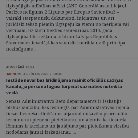
ilgtspējīgās attīstības mērķi (ANO Ģenerālā asambleja),1
Parīzes nolīgums,2 Līgums par Eiropas Savienību3 –
vairāki starptautiski dokumenti, iniciatīvas un arī
juridiski teksti piemin ilgtspēju kā vienu no mērķiem vai
vērtībām, uz kuru tiekties sabiedrībai. 2014. gadā
ilgtspējība tika iekļauta arīdzan Latvijas Republikas
Satversmes ievadā,4 kas savukārt norāda uz šī principa
nozīmīgumu ...
AUGSTĀKĀ TIESA
JAUNUMI
31. JŪLIJS 2026 • 08:46
Iestāde nevar bez brīdinājuma mainīt oficiālās saziņas
kanālu, ja persona lūgusi turpināt sazināties noteiktā
veidā
Senāta Administratīvo lietu departaments ir izskatījis
blakus sūdzību, kas iesniegta par Administratīvās rajona
tiesas tiesneša atteikšanos atjaunot nokavēto procesuālo
termiņu un pieņemt pieteikumu, un atzinis, ka tiesneša
lēmums ir atceļams un jautājums par pieteikuma virzību
nododams jaunai izskatīšanai. ...