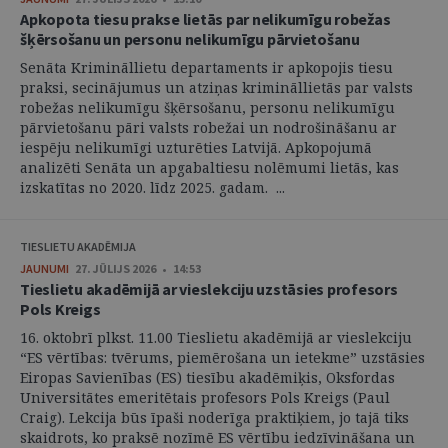
Apkopota tiesu prakse lietās par nelikumīgu robežas
šķērsošanu un personu nelikumīgu pārvietošanu
Senāta Krimināllietu departaments ir apkopojis tiesu
praksi, secinājumus un atziņas krimināllietās par valsts
robežas nelikumīgu šķērsošanu, personu nelikumīgu
pārvietošanu pāri valsts robežai un nodrošināšanu ar
iespēju nelikumīgi uzturēties Latvijā. Apkopojumā
analizēti Senāta un apgabaltiesu nolēmumi lietās, kas
izskatītas no 2020. līdz 2025. gadam. ...
TIESLIETU AKADĒMIJA
JAUNUMI
27. JŪLIJS 2026 • 14:53
Tieslietu akadēmijā ar vieslekciju uzstāsies profesors
Pols Kreigs
16. oktobrī plkst. 11.00 Tieslietu akadēmijā ar vieslekciju
“ES vērtības: tvērums, piemērošana un ietekme” uzstāsies
Eiropas Savienības (ES) tiesību akadēmiķis, Oksfordas
Universitātes emeritētais profesors Pols Kreigs (Paul
Craig). Lekcija būs īpaši noderīga praktiķiem, jo tajā tiks
skaidrots, ko praksē nozīmē ES vērtību iedzīvināšana un