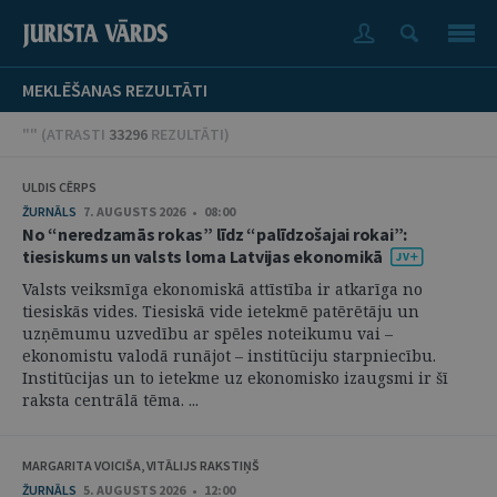
MEKLĒŠANAS REZULTĀTI
"" (
ATRASTI
33296
REZULTĀTI
)
ULDIS CĒRPS
ŽURNĀLS
7. AUGUSTS 2026 • 08:00
No “neredzamās rokas” līdz “palīdzošajai rokai”:
tiesiskums un valsts loma Latvijas ekonomikā
Valsts veiksmīga ekonomiskā attīstība ir atkarīga no
tiesiskās vides. Tiesiskā vide ietekmē patērētāju un
uzņēmumu uzvedību ar spēles noteikumu vai –
ekonomistu valodā runājot – institūciju starpniecību.
Institūcijas un to ietekme uz ekonomisko izaugsmi ir šī
raksta centrālā tēma. ...
MARGARITA VOICIŠA, VITĀLIJS RAKSTIŅŠ
ŽURNĀLS
5. AUGUSTS 2026 • 12:00