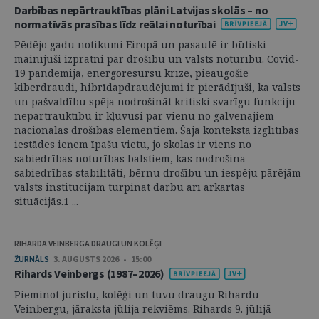
Darbības nepārtrauktības plāni Latvijas skolās – no
normatīvās prasības līdz reālai noturībai
Pēdējo gadu notikumi Eiropā un pasaulē ir būtiski
mainījuši izpratni par drošību un valsts noturību. Covid-
19 pandēmija, energoresursu krīze, pieaugošie
kiberdraudi, hibrīdapdraudējumi ir pierādījuši, ka valsts
un pašvaldību spēja nodrošināt kritiski svarīgu funkciju
nepārtrauktību ir kļuvusi par vienu no galvenajiem
nacionālās drošības elementiem. Šajā kontekstā izglītības
iestādes ieņem īpašu vietu, jo skolas ir viens no
sabiedrības noturības balstiem, kas nodrošina
sabiedrības stabilitāti, bērnu drošību un iespēju pārējām
valsts institūcijām turpināt darbu arī ārkārtas
situācijās.1 ...
RIHARDA VEINBERGA DRAUGI UN KOLĒĢI
ŽURNĀLS
3. AUGUSTS 2026 • 15:00
Rihards Veinbergs (1987–2026)
Pieminot juristu, kolēģi un tuvu draugu Rihardu
Veinbergu, jāraksta jūlija rekviēms. Rihards 9. jūlijā