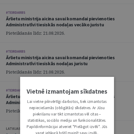
#TEIRDARBS
Ārlietu ministrija aicina savai komandai pievienoties
Administratīvi tiesiskās nodaļas vecāko juristu
Pieteikšanās līdz: 21.08.2026.
#TEIRDARBS
Ārlietu ministrija aicina savai komandai pievienoties
Administratīvi tiesiskās nodaļas juristu
Pieteikšanās līdz: 21.08.2026.
Vietnē izmantojam sīkdatnes
#TEIRDARBS
Ārlietu ministrija aicina savai komandai pievienoties
Lai vietne pilnvērtīgi darbotos, tiek izmantotas
Administratīvi tiesiskās nodaļas juristu
nepieciešamās (obligātās) sīkdatnes. Ar Jūsu
Pieteikšanās līdz: 21.08.2026.
piekrišanu var tikt izmantotas vēl citas –
statistikas, sociālo mediju un funkcionalitātes.
Papildinformācijai atveriet "Pielāgot izvēli". Jūs
LATVIJAS ZVĒRINĀTU ADVOKĀTU PADOME
varat jebkurā brīdī mainīt savu izvēli,