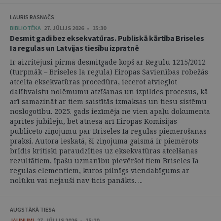
LAURIS RASNAČS
BIBLIOTĒKA
27. JŪLIJS 2026 • 15:30
Desmit gadi bez eksekvatūras. Publiskā kārtība Briseles
Ia regulas un Latvijas tiesību izpratnē
Ir aizritējusi pirmā desmitgade kopš ar Regulu 1215/2012
(turpmāk – Briseles Ia regula) Eiropas Savienības robežās
atcelta eksekvatūras procedūra, iecerot atvieglot
dalībvalstu nolēmumu atzīšanas un izpildes procesus, kā
arī samazināt ar tiem saistītās izmaksas un tiesu sistēmu
noslogotību. 2025. gads iezīmēja ne vien apaļu dokumenta
aprites jubileju, bet atnesa arī Eiropas Komisijas
publicēto ziņojumu par Briseles Ia regulas piemērošanas
praksi. Autora ieskatā, šī ziņojuma gaismā ir piemērots
brīdis kritiski paraudzīties uz eksekvatūras atcelšanas
rezultātiem, īpašu uzmanību pievēršot tiem Briseles Ia
regulas elementiem, kuros pilnīgs viendabīgums ar
nolūku vai nejauši nav ticis panākts. ...
AUGSTĀKĀ TIESA
JAUNUMI
27. JŪLIJS 2026 • 15:10