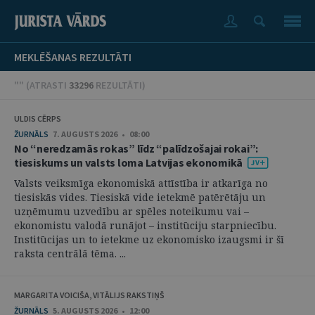
MEKLĒŠANAS REZULTĀTI
"" (
ATRASTI
33296
REZULTĀTI
)
ULDIS CĒRPS
ŽURNĀLS
7. AUGUSTS 2026 • 08:00
No “neredzamās rokas” līdz “palīdzošajai rokai”:
tiesiskums un valsts loma Latvijas ekonomikā
Valsts veiksmīga ekonomiskā attīstība ir atkarīga no
tiesiskās vides. Tiesiskā vide ietekmē patērētāju un
uzņēmumu uzvedību ar spēles noteikumu vai –
ekonomistu valodā runājot – institūciju starpniecību.
Institūcijas un to ietekme uz ekonomisko izaugsmi ir šī
raksta centrālā tēma. ...
MARGARITA VOICIŠA, VITĀLIJS RAKSTIŅŠ
ŽURNĀLS
5. AUGUSTS 2026 • 12:00