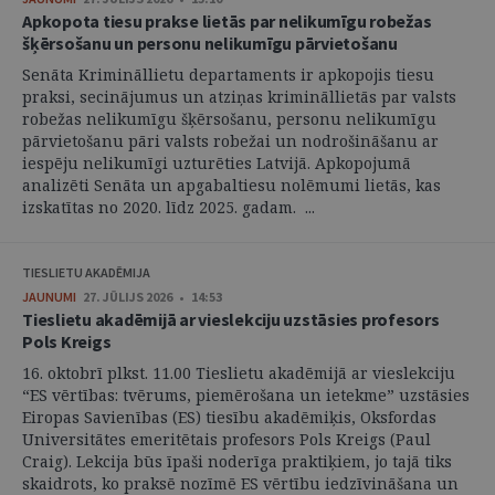
Apkopota tiesu prakse lietās par nelikumīgu robežas
šķērsošanu un personu nelikumīgu pārvietošanu
Senāta Krimināllietu departaments ir apkopojis tiesu
praksi, secinājumus un atziņas krimināllietās par valsts
robežas nelikumīgu šķērsošanu, personu nelikumīgu
pārvietošanu pāri valsts robežai un nodrošināšanu ar
iespēju nelikumīgi uzturēties Latvijā. Apkopojumā
analizēti Senāta un apgabaltiesu nolēmumi lietās, kas
izskatītas no 2020. līdz 2025. gadam. ...
TIESLIETU AKADĒMIJA
JAUNUMI
27. JŪLIJS 2026 • 14:53
Tieslietu akadēmijā ar vieslekciju uzstāsies profesors
Pols Kreigs
16. oktobrī plkst. 11.00 Tieslietu akadēmijā ar vieslekciju
“ES vērtības: tvērums, piemērošana un ietekme” uzstāsies
Eiropas Savienības (ES) tiesību akadēmiķis, Oksfordas
Universitātes emeritētais profesors Pols Kreigs (Paul
Craig). Lekcija būs īpaši noderīga praktiķiem, jo tajā tiks
skaidrots, ko praksē nozīmē ES vērtību iedzīvināšana un