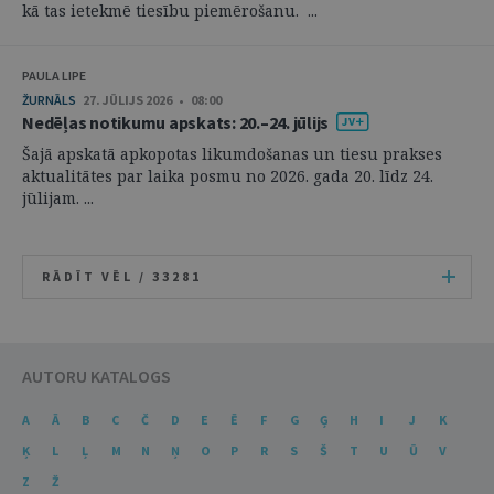
kā tas ietekmē tiesību piemērošanu. ...
PAULA LIPE
ŽURNĀLS
27. JŪLIJS 2026 • 08:00
Nedēļas notikumu apskats: 20.–24. jūlijs
Šajā apskatā apkopotas likumdošanas un tiesu prakses
aktualitātes par laika posmu no 2026. gada 20. līdz 24.
jūlijam. ...
RĀDĪT VĒL /
33281
AUTORU KATALOGS
A
Ā
B
C
Č
D
E
Ē
F
G
Ģ
H
I
J
K
Ķ
L
Ļ
M
N
Ņ
O
P
R
S
Š
T
U
Ū
V
Z
Ž