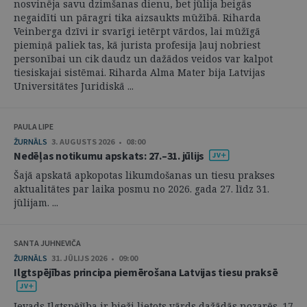
nosvinēja savu dzimšanas dienu, bet jūlija beigās
negaidīti un pāragri tika aizsaukts mūžībā. Riharda
Veinberga dzīvi ir svarīgi ietērpt vārdos, lai mūžīgā
piemiņā paliek tas, kā jurista profesija ļauj nobriest
personībai un cik daudz un dažādos veidos var kalpot
tiesiskajai sistēmai. Riharda Alma Mater bija Latvijas
Universitātes Juridiskā ...
PAULA LIPE
ŽURNĀLS
3. AUGUSTS 2026 • 08:00
Nedēļas notikumu apskats: 27.–31. jūlijs
Šajā apskatā apkopotas likumdošanas un tiesu prakses
aktualitātes par laika posmu no 2026. gada 27. līdz 31.
jūlijam. ...
SANTA JUHNEVIČA
ŽURNĀLS
31. JŪLIJS 2026 • 09:00
Ilgtspējības principa piemērošana Latvijas tiesu praksē
Ievads Ilgtspējība ir bieži lietots vārds dažādās nozarēs. 17