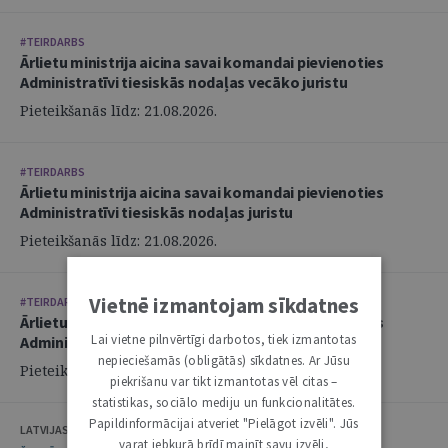
#TEIRDARBS
Ārlietu ministrija aicina savai komandai pievienoties
Administratīvi tiesiskās nodaļas vecāko juristu
Pieteikšanās līdz: 21.08.2026.
#TEIRDARBS
Ārlietu ministrija aicina savai komandai pievienoties
Administratīvi tiesiskās nodaļas juristu
Pieteikšanās līdz: 21.08.2026.
Vietnē izmantojam sīkdatnes
#TEIRDARBS
Ārlietu ministrija aicina savai komandai pievienoties
Lai vietne pilnvērtīgi darbotos, tiek izmantotas
Administratīvi tiesiskās nodaļas juristu
nepieciešamās (obligātās) sīkdatnes. Ar Jūsu
Pieteikšanās līdz: 21.08.2026.
piekrišanu var tikt izmantotas vēl citas –
statistikas, sociālo mediju un funkcionalitātes.
Papildinformācijai atveriet "Pielāgot izvēli". Jūs
LATVIJAS ZVĒRINĀTU ADVOKĀTU PADOME
varat jebkurā brīdī mainīt savu izvēli,