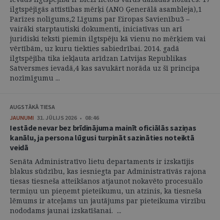
ilgtspējīgās attīstības mērķi (ANO Ģenerālā asambleja),1
Parīzes nolīgums,2 Līgums par Eiropas Savienību3 –
vairāki starptautiski dokumenti, iniciatīvas un arī
juridiski teksti piemin ilgtspēju kā vienu no mērķiem vai
vērtībām, uz kuru tiekties sabiedrībai. 2014. gadā
ilgtspējība tika iekļauta arīdzan Latvijas Republikas
Satversmes ievadā,4 kas savukārt norāda uz šī principa
nozīmīgumu ...
AUGSTĀKĀ TIESA
JAUNUMI
31. JŪLIJS 2026 • 08:46
Iestāde nevar bez brīdinājuma mainīt oficiālās saziņas
kanālu, ja persona lūgusi turpināt sazināties noteiktā
veidā
Senāta Administratīvo lietu departaments ir izskatījis
blakus sūdzību, kas iesniegta par Administratīvās rajona
tiesas tiesneša atteikšanos atjaunot nokavēto procesuālo
termiņu un pieņemt pieteikumu, un atzinis, ka tiesneša
lēmums ir atceļams un jautājums par pieteikuma virzību
nododams jaunai izskatīšanai. ...