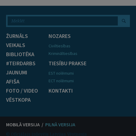
ŽURNĀLS
NOZARES
VEIKALS
Civiltiesības
BIBLIOTĒKA
Krimināltiesības
#TEIRDARBS
TIESĪBU PRAKSE
JAUNUMI
EST nolēmumi
AFIŠA
ECT nolēmumi
FOTO / VIDEO
KONTAKTI
VĒSTKOPA
MOBILĀ VERSIJA /
PILNĀ VERSIJA
© Oficiālais izdevējs Latvijas Vēstnesis