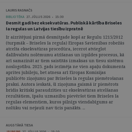
LAURIS RASNAČS
BIBLIOTĒKA
27. JŪLIJS 2026 • 15:30
Desmit gadi bez eksekvatūras. Publiskā kārtība Briseles
Ia regulas un Latvijas tiesību izpratnē
Ir aizritējusi pirmā desmitgade kopš ar Regulu 1215/2012
(turpmāk – Briseles Ia regula) Eiropas Savienības robežās
atcelta eksekvatūras procedūra, iecerot atvieglot
dalībvalstu nolēmumu atzīšanas un izpildes procesus, kā
arī samazināt ar tiem saistītās izmaksas un tiesu sistēmu
noslogotību. 2025. gads iezīmēja ne vien apaļu dokumenta
aprites jubileju, bet atnesa arī Eiropas Komisijas
publicēto ziņojumu par Briseles Ia regulas piemērošanas
praksi. Autora ieskatā, šī ziņojuma gaismā ir piemērots
brīdis kritiski paraudzīties uz eksekvatūras atcelšanas
rezultātiem, īpašu uzmanību pievēršot tiem Briseles Ia
regulas elementiem, kuros pilnīgs viendabīgums ar
nolūku vai nejauši nav ticis panākts. ...
AUGSTĀKĀ TIESA
JAUNUMI
27. JŪLIJS 2026 • 15:10