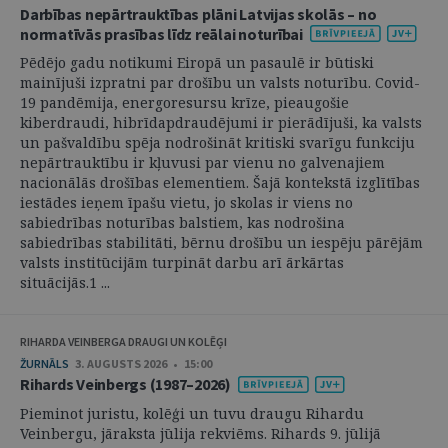
Darbības nepārtrauktības plāni Latvijas skolās – no
normatīvās prasības līdz reālai noturībai
Pēdējo gadu notikumi Eiropā un pasaulē ir būtiski
mainījuši izpratni par drošību un valsts noturību. Covid-
19 pandēmija, energoresursu krīze, pieaugošie
kiberdraudi, hibrīdapdraudējumi ir pierādījuši, ka valsts
un pašvaldību spēja nodrošināt kritiski svarīgu funkciju
nepārtrauktību ir kļuvusi par vienu no galvenajiem
nacionālās drošības elementiem. Šajā kontekstā izglītības
iestādes ieņem īpašu vietu, jo skolas ir viens no
sabiedrības noturības balstiem, kas nodrošina
sabiedrības stabilitāti, bērnu drošību un iespēju pārējām
valsts institūcijām turpināt darbu arī ārkārtas
situācijās.1 ...
RIHARDA VEINBERGA DRAUGI UN KOLĒĢI
ŽURNĀLS
3. AUGUSTS 2026 • 15:00
Rihards Veinbergs (1987–2026)
Pieminot juristu, kolēģi un tuvu draugu Rihardu
Veinbergu, jāraksta jūlija rekviēms. Rihards 9. jūlijā