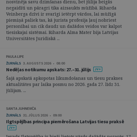
nosvinēja savu dzimšanas dienu, bet jūlija beigās
negaidīti un pāragri tika aizsaukts mūžībā. Riharda
Veinberga dzīvi ir svarīgi ietērpt vārdos, lai mūžīgā
piemiņā paliek tas, kā jurista profesija ļauj nobriest
personībai un cik daudz un dažādos veidos var kalpot
tiesiskajai sistēmai. Riharda Alma Mater bija Latvijas
Universitātes Juridiskā ...
PAULA LIPE
ŽURNĀLS
3. AUGUSTS 2026 • 08:00
Nedēļas notikumu apskats: 27.–31. jūlijs
Šajā apskatā apkopotas likumdošanas un tiesu prakses
aktualitātes par laika posmu no 2026. gada 27. līdz 31.
jūlijam. ...
SANTA JUHNEVIČA
ŽURNĀLS
31. JŪLIJS 2026 • 09:00
Ilgtspējības principa piemērošana Latvijas tiesu praksē
Ievads Ilgtspējība ir bieži lietots vārds dažādās nozarēs. 17