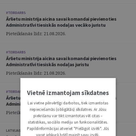
#TEIRDARBS
Ārlietu ministrija aicina savai komandai pievienoties
Administratīvi tiesiskās nodaļas vecāko juristu
Pieteikšanās līdz: 21.08.2026.
#TEIRDARBS
Ārlietu ministrija aicina savai komandai pievienoties
Administratīvi tiesiskās nodaļas juristu
Pieteikšanās līdz: 21.08.2026.
Vietnē izmantojam sīkdatnes
#TEIRDARBS
Ārlietu ministrija aicina savai komandai pievienoties
Lai vietne pilnvērtīgi darbotos, tiek izmantotas
Administratīvi tiesiskās nodaļas juristu
nepieciešamās (obligātās) sīkdatnes. Ar Jūsu
Pieteikšanās līdz: 21.08.2026.
piekrišanu var tikt izmantotas vēl citas –
statistikas, sociālo mediju un funkcionalitātes.
Papildinformācijai atveriet "Pielāgot izvēli". Jūs
LATVIJAS ZVĒRINĀTU ADVOKĀTU PADOME
varat jebkurā brīdī mainīt savu izvēli,