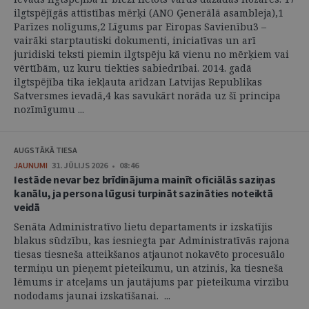
ilgtspējīgās attīstības mērķi (ANO Ģenerālā asambleja),1
Parīzes nolīgums,2 Līgums par Eiropas Savienību3 –
vairāki starptautiski dokumenti, iniciatīvas un arī
juridiski teksti piemin ilgtspēju kā vienu no mērķiem vai
vērtībām, uz kuru tiekties sabiedrībai. 2014. gadā
ilgtspējība tika iekļauta arīdzan Latvijas Republikas
Satversmes ievadā,4 kas savukārt norāda uz šī principa
nozīmīgumu ...
AUGSTĀKĀ TIESA
JAUNUMI
31. JŪLIJS 2026 • 08:46
Iestāde nevar bez brīdinājuma mainīt oficiālās saziņas
kanālu, ja persona lūgusi turpināt sazināties noteiktā
veidā
Senāta Administratīvo lietu departaments ir izskatījis
blakus sūdzību, kas iesniegta par Administratīvās rajona
tiesas tiesneša atteikšanos atjaunot nokavēto procesuālo
termiņu un pieņemt pieteikumu, un atzinis, ka tiesneša
lēmums ir atceļams un jautājums par pieteikuma virzību
nododams jaunai izskatīšanai. ...