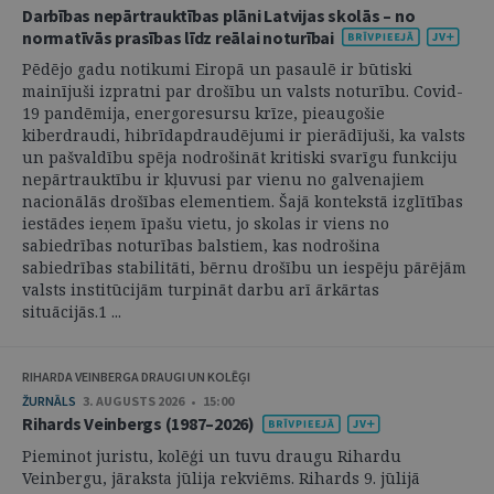
Darbības nepārtrauktības plāni Latvijas skolās – no
normatīvās prasības līdz reālai noturībai
Pēdējo gadu notikumi Eiropā un pasaulē ir būtiski
mainījuši izpratni par drošību un valsts noturību. Covid-
19 pandēmija, energoresursu krīze, pieaugošie
kiberdraudi, hibrīdapdraudējumi ir pierādījuši, ka valsts
un pašvaldību spēja nodrošināt kritiski svarīgu funkciju
nepārtrauktību ir kļuvusi par vienu no galvenajiem
nacionālās drošības elementiem. Šajā kontekstā izglītības
iestādes ieņem īpašu vietu, jo skolas ir viens no
sabiedrības noturības balstiem, kas nodrošina
sabiedrības stabilitāti, bērnu drošību un iespēju pārējām
valsts institūcijām turpināt darbu arī ārkārtas
situācijās.1 ...
RIHARDA VEINBERGA DRAUGI UN KOLĒĢI
ŽURNĀLS
3. AUGUSTS 2026 • 15:00
Rihards Veinbergs (1987–2026)
Pieminot juristu, kolēģi un tuvu draugu Rihardu
Veinbergu, jāraksta jūlija rekviēms. Rihards 9. jūlijā