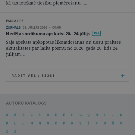
kā tas ietekmē tiesību piemērošanu. ...
PAULA LIPE
ŽURNĀLS
27. JŪLIJS 2026 • 08:00
Nedēļas notikumu apskats: 20.–24. jūlijs
Šajā apskatā apkopotas likumdošanas un tiesu prakses
aktualitātes par laika posmu no 2026. gada 20. līdz 24.
jūlijam. ...
RĀDĪT VĒL /
33281
AUTORU KATALOGS
A
Ā
B
C
Č
D
E
Ē
F
G
Ģ
H
I
J
K
Ķ
L
Ļ
M
N
Ņ
O
P
R
S
Š
T
U
Ū
V
Z
Ž