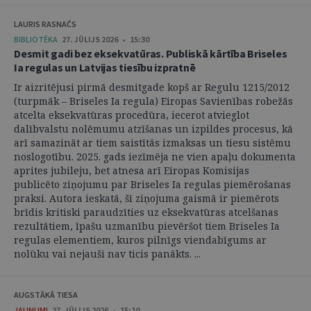
LAURIS RASNAČS
BIBLIOTĒKA
27. JŪLIJS 2026 • 15:30
Desmit gadi bez eksekvatūras. Publiskā kārtība Briseles
Ia regulas un Latvijas tiesību izpratnē
Ir aizritējusi pirmā desmitgade kopš ar Regulu 1215/2012
(turpmāk – Briseles Ia regula) Eiropas Savienības robežās
atcelta eksekvatūras procedūra, iecerot atvieglot
dalībvalstu nolēmumu atzīšanas un izpildes procesus, kā
arī samazināt ar tiem saistītās izmaksas un tiesu sistēmu
noslogotību. 2025. gads iezīmēja ne vien apaļu dokumenta
aprites jubileju, bet atnesa arī Eiropas Komisijas
publicēto ziņojumu par Briseles Ia regulas piemērošanas
praksi. Autora ieskatā, šī ziņojuma gaismā ir piemērots
brīdis kritiski paraudzīties uz eksekvatūras atcelšanas
rezultātiem, īpašu uzmanību pievēršot tiem Briseles Ia
regulas elementiem, kuros pilnīgs viendabīgums ar
nolūku vai nejauši nav ticis panākts. ...
AUGSTĀKĀ TIESA
JAUNUMI
27. JŪLIJS 2026 • 15:10