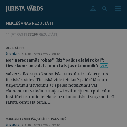
MEKLĒŠANAS REZULTĀTI
"" (
ATRASTI
33296
REZULTĀTI
)
ULDIS CĒRPS
ŽURNĀLS
7. AUGUSTS 2026 • 08:00
No “neredzamās rokas” līdz “palīdzošajai rokai”:
tiesiskums un valsts loma Latvijas ekonomikā
Valsts veiksmīga ekonomiskā attīstība ir atkarīga no
tiesiskās vides. Tiesiskā vide ietekmē patērētāju un
uzņēmumu uzvedību ar spēles noteikumu vai –
ekonomistu valodā runājot – institūciju starpniecību.
Institūcijas un to ietekme uz ekonomisko izaugsmi ir šī
raksta centrālā tēma. ...
MARGARITA VOICIŠA, VITĀLIJS RAKSTIŅŠ
ŽURNĀLS
5. AUGUSTS 2026 • 12:00