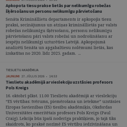
Apkopota tiesu prakse lietās par nelikumīgu robežas
šķērsošanu un personu nelikumīgu pārvietošanu
Senāta Krimināllietu departaments ir apkopojis tiesu
praksi, secinājumus un atziņas krimināllietās par valsts
robežas nelikumīgu šķērsošanu, personu nelikumīgu
pārvietošanu pāri valsts robežai un nodrošināšanu ar
iespēju nelikumīgi uzturēties Latvijā. Apkopojumā
analizēti Senāta un apgabaltiesu nolēmumi lietās, kas
izskatītas no 2020. līdz 2025. gadam. ...
TIESLIETU AKADĒMIJA
JAUNUMI
27. JŪLIJS 2026 • 14:53
Tieslietu akadēmijā ar vieslekciju uzstāsies profesors
Pols Kreigs
16. oktobrī plkst. 11.00 Tieslietu akadēmijā ar vieslekciju
“ES vērtības: tvērums, piemērošana un ietekme” uzstāsies
Eiropas Savienības (ES) tiesību akadēmiķis, Oksfordas
Universitātes emeritētais profesors Pols Kreigs (Paul
Craig). Lekcija būs īpaši noderīga praktiķiem, jo tajā tiks
skaidrots, ko praksē nozīmē ES vērtību iedzīvināšana un