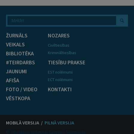
ŽURNĀLS
NOZARES
VEIKALS
Civiltiesības
BIBLIOTĒKA
Krimināltiesības
#TEIRDARBS
TIESĪBU PRAKSE
JAUNUMI
EST nolēmumi
AFIŠA
ECT nolēmumi
FOTO / VIDEO
KONTAKTI
VĒSTKOPA
MOBILĀ VERSIJA /
PILNĀ VERSIJA
© Oficiālais izdevējs Latvijas Vēstnesis