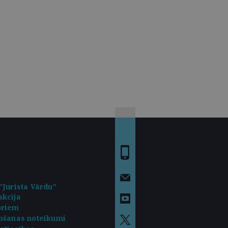
"Jurista Vārdu"
kcija
oriem
ošanas noteikumi