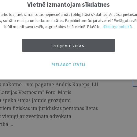
Vietnē izmantojam sīkdatnes
u neaizskaramības institūts, izvērtēta
i darbotos, tiek izmantotas nepieciešamās (obligātās) sīkdatnes. Ar Jūsu piekriša
bas regulējuma atbilstība mūsdienu šī
kas, sociālo mediju un funkcionalitātes. Papildinformācijai atveriet "Pielāgot izvēl
iedāvāt risinājumus problēmjautājumiem,
brīdī mainīt savu izvēli, atgriežoties šajā vietnē. Plašāk –
sīkdatņu politikā
.
anu. ...
PIEŅEMT VISAS
PIELĀGOT IZVĒLI
ā. Solis nākotnē - vai pagātnē
is nākotnē – vai pagātnē Andris Kaņeps, LU
Latvijas Vēstnesim” Foto: Māris
ī spēkā stājās jaunie grozījumi
riem fiziskās un juridiskās personas lietas
t vienīgi ar zvērināta advokāta
bā ...