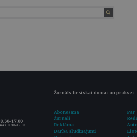
Žurnāls tiesiskai domai un praksei
Abonēšana
Par 
Žurnāli
Reda
8.30–17.00
Reklāma
Aut
nās: 8.30–15.00
Darba sludinājumi
Liet