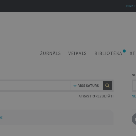
PIRKT
ŽURNĀLS
VEIKALS
BIBLIOTĒKA
#T
N
VISS SATURS
ATRASTI
3
REZULTĀTI
NE