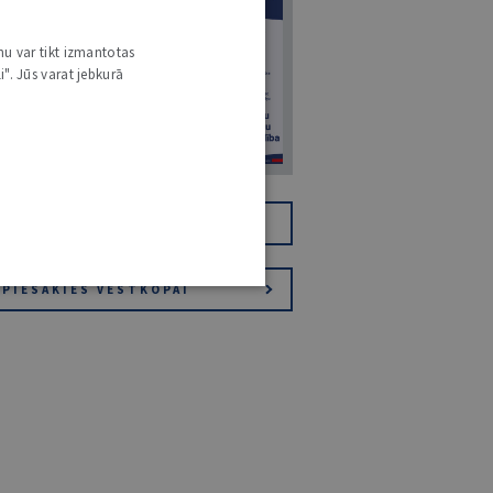
7
nu var tikt izmantotas
i". Jūs varat jebkurā
14. JŪLIJS 2026
NR 7 (1425)
TIKAI DIGITĀLI
JV+
PIESAKIES VĒSTKOPAI