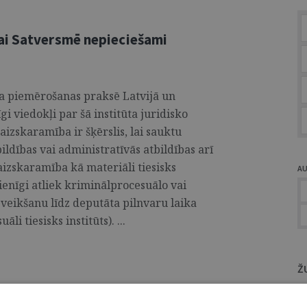
ai Satversmē nepieciešami
a piemērošanas praksē Latvijā un
īgi viedokļi par šā institūta juridisko
aizskaramība ir šķērslis, lai sauktu
ldības vai administratīvās atbildības arī
izskaramība kā materiāli tiesisks
A
vienīgi atliek kriminālprocesuālo vai
veikšanu līdz deputāta pilnvaru laika
 tiesisks institūts). ...
Ž
nstitūts