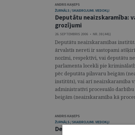
ANDRIS KAŅEPS
ŽURNĀLS / SKAIDROJUMI. VIEDOKĻI
Deputātu neaizskaramība: v
grozījumi
26. SEPTEMBRIS 2006 • NR. 38 (441)
Deputātu neaizskaramības institūt
ārvalstīs nereti ir sastopami atšķir
nozīmi, respektīvi, vai deputātu ne
parlamenta locekli pie kriminālatbi
pēc deputāta pilnvaru beigām (nea
institūts), vai arī neaizskaramība 
administratīvi procesuālo darbību 
beigām (neaizskaramība kā procesuāli
ANDRIS KAŅEPS
ŽURNĀLS / SKAIDROJUMI. VIEDOKĻI
Deputātu neaizskaramības i