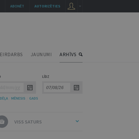
ABONĒT
AUTORIZĒTIES
EIRDARBS
JAUNUMI
ARHĪVS
O
LĪDZ
DĒĻA
/
MĒNESIS
/
GADS
VISS SATURS