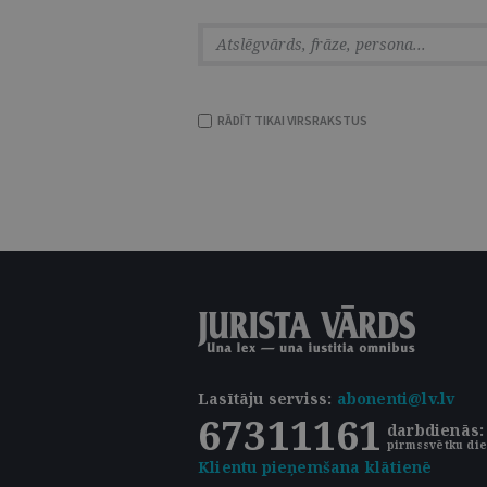
RĀDĪT TIKAI VIRSRAKSTUS
Lasītāju serviss
:
abonenti@lv.lv
67311161
darbdienās: 
pirmssvētku die
Klientu pieņemšana klātienē