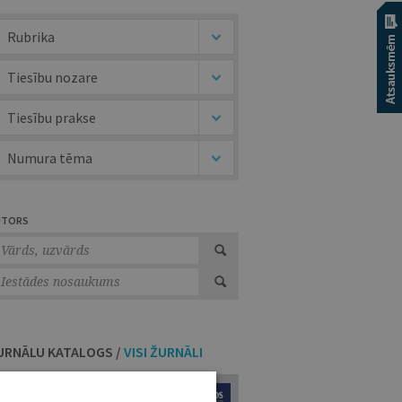
Rubrika
Tiesību nozare
Tiesību prakse
Numura tēma
UTORS
URNĀLU KATALOGS /
VISI ŽURNĀLI