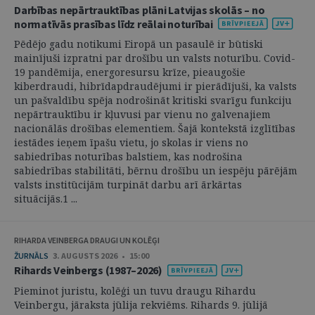
Darbības nepārtrauktības plāni Latvijas skolās – no
normatīvās prasības līdz reālai noturībai
Pēdējo gadu notikumi Eiropā un pasaulē ir būtiski
mainījuši izpratni par drošību un valsts noturību. Covid-
19 pandēmija, energoresursu krīze, pieaugošie
kiberdraudi, hibrīdapdraudējumi ir pierādījuši, ka valsts
un pašvaldību spēja nodrošināt kritiski svarīgu funkciju
nepārtrauktību ir kļuvusi par vienu no galvenajiem
nacionālās drošības elementiem. Šajā kontekstā izglītības
iestādes ieņem īpašu vietu, jo skolas ir viens no
sabiedrības noturības balstiem, kas nodrošina
sabiedrības stabilitāti, bērnu drošību un iespēju pārējām
valsts institūcijām turpināt darbu arī ārkārtas
situācijās.1 ...
RIHARDA VEINBERGA DRAUGI UN KOLĒĢI
ŽURNĀLS
3. AUGUSTS 2026 • 15:00
Rihards Veinbergs (1987–2026)
Pieminot juristu, kolēģi un tuvu draugu Rihardu
Veinbergu, jāraksta jūlija rekviēms. Rihards 9. jūlijā