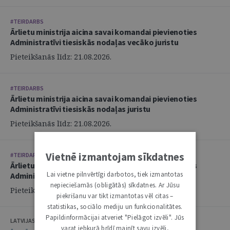
#TEIRDARBS
Ārlietu ministrija aicina savai komandai pievienoties
Administratīvi tiesiskās nodaļas vecāko juristu
Pieteikšanās līdz: 21.08.2026.
#TEIRDARBS
Ārlietu ministrija aicina savai komandai pievienoties
Administratīvi tiesiskās nodaļas juristu
Pieteikšanās līdz: 21.08.2026.
Vietnē izmantojam sīkdatnes
#TEIRDARBS
Ārlietu ministrija aicina savai komandai pievienoties
Lai vietne pilnvērtīgi darbotos, tiek izmantotas
Administratīvi tiesiskās nodaļas juristu
nepieciešamās (obligātās) sīkdatnes. Ar Jūsu
Pieteikšanās līdz: 21.08.2026.
piekrišanu var tikt izmantotas vēl citas –
statistikas, sociālo mediju un funkcionalitātes.
Papildinformācijai atveriet "Pielāgot izvēli". Jūs
LATVIJAS ZVĒRINĀTU ADVOKĀTU PADOME
varat jebkurā brīdī mainīt savu izvēli,