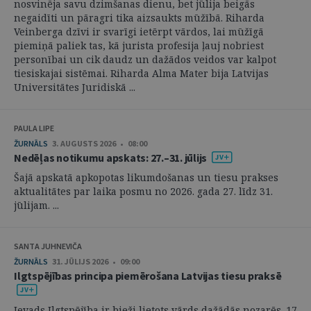
nosvinēja savu dzimšanas dienu, bet jūlija beigās
negaidīti un pāragri tika aizsaukts mūžībā. Riharda
Veinberga dzīvi ir svarīgi ietērpt vārdos, lai mūžīgā
piemiņā paliek tas, kā jurista profesija ļauj nobriest
personībai un cik daudz un dažādos veidos var kalpot
tiesiskajai sistēmai. Riharda Alma Mater bija Latvijas
Universitātes Juridiskā ...
PAULA LIPE
ŽURNĀLS
3. AUGUSTS 2026 • 08:00
Nedēļas notikumu apskats: 27.–31. jūlijs
Šajā apskatā apkopotas likumdošanas un tiesu prakses
aktualitātes par laika posmu no 2026. gada 27. līdz 31.
jūlijam. ...
SANTA JUHNEVIČA
ŽURNĀLS
31. JŪLIJS 2026 • 09:00
Ilgtspējības principa piemērošana Latvijas tiesu praksē
Ievads Ilgtspējība ir bieži lietots vārds dažādās nozarēs. 17