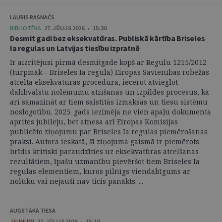
LAURIS RASNAČS
BIBLIOTĒKA
27. JŪLIJS 2026 • 15:30
Desmit gadi bez eksekvatūras. Publiskā kārtība Briseles
Ia regulas un Latvijas tiesību izpratnē
Ir aizritējusi pirmā desmitgade kopš ar Regulu 1215/2012
(turpmāk – Briseles Ia regula) Eiropas Savienības robežās
atcelta eksekvatūras procedūra, iecerot atvieglot
dalībvalstu nolēmumu atzīšanas un izpildes procesus, kā
arī samazināt ar tiem saistītās izmaksas un tiesu sistēmu
noslogotību. 2025. gads iezīmēja ne vien apaļu dokumenta
aprites jubileju, bet atnesa arī Eiropas Komisijas
publicēto ziņojumu par Briseles Ia regulas piemērošanas
praksi. Autora ieskatā, šī ziņojuma gaismā ir piemērots
brīdis kritiski paraudzīties uz eksekvatūras atcelšanas
rezultātiem, īpašu uzmanību pievēršot tiem Briseles Ia
regulas elementiem, kuros pilnīgs viendabīgums ar
nolūku vai nejauši nav ticis panākts. ...
AUGSTĀKĀ TIESA
JAUNUMI
27. JŪLIJS 2026 • 15:10