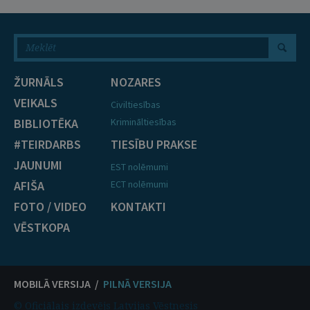
ŽURNĀLS
NOZARES
VEIKALS
Civiltiesības
BIBLIOTĒKA
Krimināltiesības
#TEIRDARBS
TIESĪBU PRAKSE
JAUNUMI
EST nolēmumi
AFIŠA
ECT nolēmumi
FOTO / VIDEO
KONTAKTI
VĒSTKOPA
MOBILĀ VERSIJA /
PILNĀ VERSIJA
© Oficiālais izdevējs Latvijas Vēstnesis