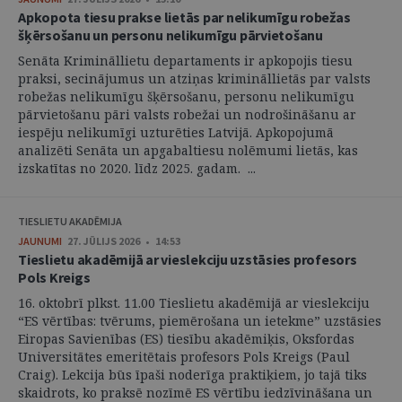
Apkopota tiesu prakse lietās par nelikumīgu robežas
šķērsošanu un personu nelikumīgu pārvietošanu
Senāta Krimināllietu departaments ir apkopojis tiesu
praksi, secinājumus un atziņas krimināllietās par valsts
robežas nelikumīgu šķērsošanu, personu nelikumīgu
pārvietošanu pāri valsts robežai un nodrošināšanu ar
iespēju nelikumīgi uzturēties Latvijā. Apkopojumā
analizēti Senāta un apgabaltiesu nolēmumi lietās, kas
izskatītas no 2020. līdz 2025. gadam. ...
TIESLIETU AKADĒMIJA
JAUNUMI
27. JŪLIJS 2026 • 14:53
Tieslietu akadēmijā ar vieslekciju uzstāsies profesors
Pols Kreigs
16. oktobrī plkst. 11.00 Tieslietu akadēmijā ar vieslekciju
“ES vērtības: tvērums, piemērošana un ietekme” uzstāsies
Eiropas Savienības (ES) tiesību akadēmiķis, Oksfordas
Universitātes emeritētais profesors Pols Kreigs (Paul
Craig). Lekcija būs īpaši noderīga praktiķiem, jo tajā tiks
skaidrots, ko praksē nozīmē ES vērtību iedzīvināšana un