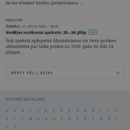
kā tas ietekmē tiesību piemērošanu. ...
PAULA LIPE
ŽURNĀLS
27. JŪLIJS 2026 • 08:00
Nedēļas notikumu apskats: 20.–24. jūlijs
Šajā apskatā apkopotas likumdošanas un tiesu prakses
aktualitātes par laika posmu no 2026. gada 20. līdz 24.
jūlijam. ...
RĀDĪT VĒL /
33281
AUTORU KATALOGS
A
Ā
B
C
Č
D
E
Ē
F
G
Ģ
H
I
J
K
Ķ
L
Ļ
M
N
Ņ
O
P
R
S
Š
T
U
Ū
V
Z
Ž