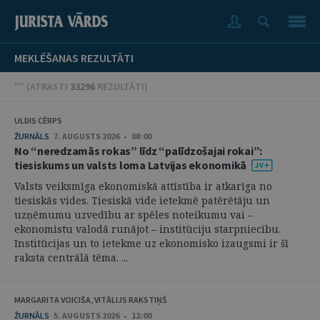
MEKLĒŠANAS REZULTĀTI
"" (
ATRASTI
33296
REZULTĀTI
)
ULDIS CĒRPS
ŽURNĀLS
7. AUGUSTS 2026 • 08:00
No “neredzamās rokas” līdz “palīdzošajai rokai”:
tiesiskums un valsts loma Latvijas ekonomikā
Valsts veiksmīga ekonomiskā attīstība ir atkarīga no
tiesiskās vides. Tiesiskā vide ietekmē patērētāju un
uzņēmumu uzvedību ar spēles noteikumu vai –
ekonomistu valodā runājot – institūciju starpniecību.
Institūcijas un to ietekme uz ekonomisko izaugsmi ir šī
raksta centrālā tēma. ...
MARGARITA VOICIŠA, VITĀLIJS RAKSTIŅŠ
ŽURNĀLS
5. AUGUSTS 2026 • 12:00