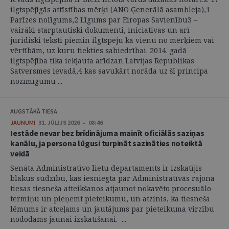
ilgtspējīgās attīstības mērķi (ANO Ģenerālā asambleja),1
Parīzes nolīgums,2 Līgums par Eiropas Savienību3 –
vairāki starptautiski dokumenti, iniciatīvas un arī
juridiski teksti piemin ilgtspēju kā vienu no mērķiem vai
vērtībām, uz kuru tiekties sabiedrībai. 2014. gadā
ilgtspējība tika iekļauta arīdzan Latvijas Republikas
Satversmes ievadā,4 kas savukārt norāda uz šī principa
nozīmīgumu ...
AUGSTĀKĀ TIESA
JAUNUMI
31. JŪLIJS 2026 • 08:46
Iestāde nevar bez brīdinājuma mainīt oficiālās saziņas
kanālu, ja persona lūgusi turpināt sazināties noteiktā
veidā
Senāta Administratīvo lietu departaments ir izskatījis
blakus sūdzību, kas iesniegta par Administratīvās rajona
tiesas tiesneša atteikšanos atjaunot nokavēto procesuālo
termiņu un pieņemt pieteikumu, un atzinis, ka tiesneša
lēmums ir atceļams un jautājums par pieteikuma virzību
nododams jaunai izskatīšanai. ...