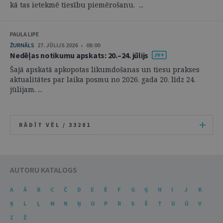
kā tas ietekmē tiesību piemērošanu. ...
PAULA LIPE
ŽURNĀLS
27. JŪLIJS 2026 • 08:00
Nedēļas notikumu apskats: 20.–24. jūlijs
Šajā apskatā apkopotas likumdošanas un tiesu prakses
aktualitātes par laika posmu no 2026. gada 20. līdz 24.
jūlijam. ...
RĀDĪT VĒL /
33281
AUTORU KATALOGS
A
Ā
B
C
Č
D
E
Ē
F
G
Ģ
H
I
J
K
Ķ
L
Ļ
M
N
Ņ
O
P
R
S
Š
T
U
Ū
V
Z
Ž