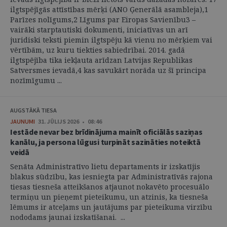
ilgtspējīgās attīstības mērķi (ANO Ģenerālā asambleja),1
Parīzes nolīgums,2 Līgums par Eiropas Savienību3 –
vairāki starptautiski dokumenti, iniciatīvas un arī
juridiski teksti piemin ilgtspēju kā vienu no mērķiem vai
vērtībām, uz kuru tiekties sabiedrībai. 2014. gadā
ilgtspējība tika iekļauta arīdzan Latvijas Republikas
Satversmes ievadā,4 kas savukārt norāda uz šī principa
nozīmīgumu ...
AUGSTĀKĀ TIESA
JAUNUMI
31. JŪLIJS 2026 • 08:46
Iestāde nevar bez brīdinājuma mainīt oficiālās saziņas
kanālu, ja persona lūgusi turpināt sazināties noteiktā
veidā
Senāta Administratīvo lietu departaments ir izskatījis
blakus sūdzību, kas iesniegta par Administratīvās rajona
tiesas tiesneša atteikšanos atjaunot nokavēto procesuālo
termiņu un pieņemt pieteikumu, un atzinis, ka tiesneša
lēmums ir atceļams un jautājums par pieteikuma virzību
nododams jaunai izskatīšanai. ...