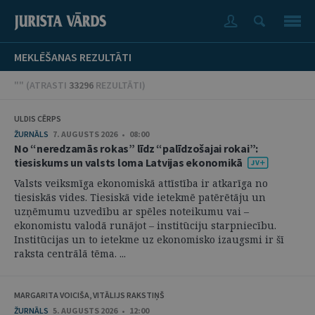
MEKLĒŠANAS REZULTĀTI
"" (
ATRASTI
33296
REZULTĀTI
)
ULDIS CĒRPS
ŽURNĀLS
7. AUGUSTS 2026 • 08:00
No “neredzamās rokas” līdz “palīdzošajai rokai”:
tiesiskums un valsts loma Latvijas ekonomikā
Valsts veiksmīga ekonomiskā attīstība ir atkarīga no
tiesiskās vides. Tiesiskā vide ietekmē patērētāju un
uzņēmumu uzvedību ar spēles noteikumu vai –
ekonomistu valodā runājot – institūciju starpniecību.
Institūcijas un to ietekme uz ekonomisko izaugsmi ir šī
raksta centrālā tēma. ...
MARGARITA VOICIŠA, VITĀLIJS RAKSTIŅŠ
ŽURNĀLS
5. AUGUSTS 2026 • 12:00