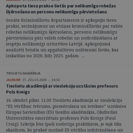
Apkopota tiesu prakse lietās par nelikumīgu robežas
šķērsošanu un personu nelikumīgu pārvietošanu
Senāta Krimināllietu departaments ir apkopojis tiesu
praksi, secinājumus un atziņas krimināllietās par valsts
robežas nelikumīgu šķērsošanu, personu nelikumīgu
pārvietošanu pāri valsts robežai un nodrošināšanu ar
iespēju nelikumīgi uzturēties Latvijā. Apkopojumā
analizēti Senāta un apgabaltiesu nolēmumi lietās, kas
izskatītas no 2020. līdz 2025. gadam. ...
TIESLIETU AKADĒMIJA
JAUNUMI
27. JŪLIJS 2026 • 14:53
Tieslietu akadēmijā ar vieslekciju uzstāsies profesors
Pols Kreigs
16. oktobrī plkst. 11.00 Tieslietu akadēmijā ar vieslekciju
“ES vērtības: tvērums, piemērošana un ietekme” uzstāsies
Eiropas Savienības (ES) tiesību akadēmiķis, Oksfordas
Universitātes emeritētais profesors Pols Kreigs (Paul
Craig). Lekcija būs īpaši noderīga praktiķiem, jo tajā tiks
skaidrots, ko praksē nozīmē ES vērtību iedzīvināšana un