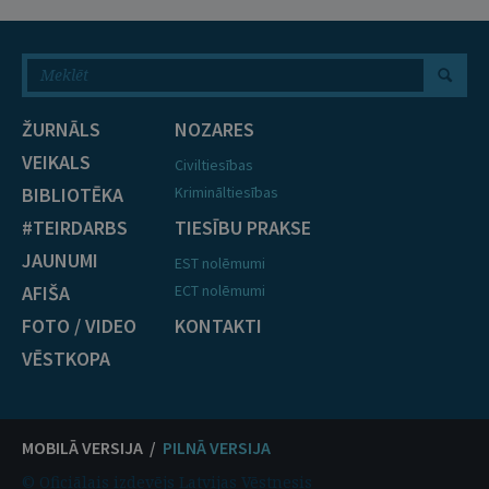
ŽURNĀLS
NOZARES
VEIKALS
Civiltiesības
BIBLIOTĒKA
Krimināltiesības
#TEIRDARBS
TIESĪBU PRAKSE
JAUNUMI
EST nolēmumi
AFIŠA
ECT nolēmumi
FOTO / VIDEO
KONTAKTI
VĒSTKOPA
MOBILĀ VERSIJA /
PILNĀ VERSIJA
© Oficiālais izdevējs Latvijas Vēstnesis