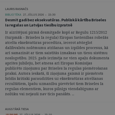
LAURIS RASNAČS
BIBLIOTĒKA
27. JŪLIJS 2026 • 15:30
Desmit gadi bez eksekvatūras. Publiskā kārtība Briseles
Ia regulas un Latvijas tiesību izpratnē
Ir aizritējusi pirmā desmitgade kopš ar Regulu 1215/2012
(turpmāk – Briseles Ia regula) Eiropas Savienības robežās
atcelta eksekvatūras procedūra, iecerot atvieglot
dalībvalstu nolēmumu atzīšanas un izpildes procesus, kā
arī samazināt ar tiem saistītās izmaksas un tiesu sistēmu
noslogotību. 2025. gads iezīmēja ne vien apaļu dokumenta
aprites jubileju, bet atnesa arī Eiropas Komisijas
publicēto ziņojumu par Briseles Ia regulas piemērošanas
praksi. Autora ieskatā, šī ziņojuma gaismā ir piemērots
brīdis kritiski paraudzīties uz eksekvatūras atcelšanas
rezultātiem, īpašu uzmanību pievēršot tiem Briseles Ia
regulas elementiem, kuros pilnīgs viendabīgums ar
nolūku vai nejauši nav ticis panākts. ...
AUGSTĀKĀ TIESA
JAUNUMI
27. JŪLIJS 2026 • 15:10