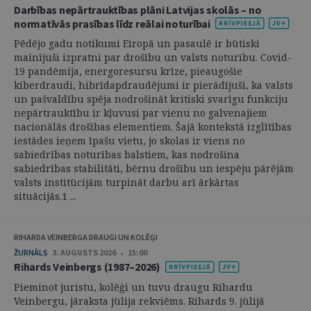
Darbības nepārtrauktības plāni Latvijas skolās – no
normatīvās prasības līdz reālai noturībai
Pēdējo gadu notikumi Eiropā un pasaulē ir būtiski
mainījuši izpratni par drošību un valsts noturību. Covid-
19 pandēmija, energoresursu krīze, pieaugošie
kiberdraudi, hibrīdapdraudējumi ir pierādījuši, ka valsts
un pašvaldību spēja nodrošināt kritiski svarīgu funkciju
nepārtrauktību ir kļuvusi par vienu no galvenajiem
nacionālās drošības elementiem. Šajā kontekstā izglītības
iestādes ieņem īpašu vietu, jo skolas ir viens no
sabiedrības noturības balstiem, kas nodrošina
sabiedrības stabilitāti, bērnu drošību un iespēju pārējām
valsts institūcijām turpināt darbu arī ārkārtas
situācijās.1 ...
RIHARDA VEINBERGA DRAUGI UN KOLĒĢI
ŽURNĀLS
3. AUGUSTS 2026 • 15:00
Rihards Veinbergs (1987–2026)
Pieminot juristu, kolēģi un tuvu draugu Rihardu
Veinbergu, jāraksta jūlija rekviēms. Rihards 9. jūlijā