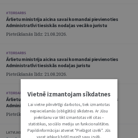
#TEIRDARBS
Ārlietu ministrija aicina savai komandai pievienoties
Administratīvi tiesiskās nodaļas vecāko juristu
Pieteikšanās līdz: 21.08.2026.
#TEIRDARBS
Ārlietu ministrija aicina savai komandai pievienoties
Administratīvi tiesiskās nodaļas juristu
Pieteikšanās līdz: 21.08.2026.
Vietnē izmantojam sīkdatnes
#TEIRDARBS
Ārlietu ministrija aicina savai komandai pievienoties
Lai vietne pilnvērtīgi darbotos, tiek izmantotas
Administratīvi tiesiskās nodaļas juristu
nepieciešamās (obligātās) sīkdatnes. Ar Jūsu
Pieteikšanās līdz: 21.08.2026.
piekrišanu var tikt izmantotas vēl citas –
statistikas, sociālo mediju un funkcionalitātes.
Papildinformācijai atveriet "Pielāgot izvēli". Jūs
LATVIJAS ZVĒRINĀTU ADVOKĀTU PADOME
varat jebkurā brīdī mainīt savu izvēli,