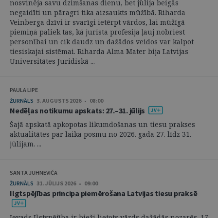
nosvinēja savu dzimšanas dienu, bet jūlija beigās
negaidīti un pāragri tika aizsaukts mūžībā. Riharda
Veinberga dzīvi ir svarīgi ietērpt vārdos, lai mūžīgā
piemiņā paliek tas, kā jurista profesija ļauj nobriest
personībai un cik daudz un dažādos veidos var kalpot
tiesiskajai sistēmai. Riharda Alma Mater bija Latvijas
Universitātes Juridiskā ...
PAULA LIPE
ŽURNĀLS
3. AUGUSTS 2026 • 08:00
Nedēļas notikumu apskats: 27.–31. jūlijs
Šajā apskatā apkopotas likumdošanas un tiesu prakses
aktualitātes par laika posmu no 2026. gada 27. līdz 31.
jūlijam. ...
SANTA JUHNEVIČA
ŽURNĀLS
31. JŪLIJS 2026 • 09:00
Ilgtspējības principa piemērošana Latvijas tiesu praksē
Ievads Ilgtspējība ir bieži lietots vārds dažādās nozarēs. 17