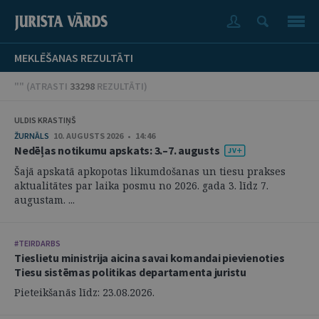
MEKLĒŠANAS REZULTĀTI
"" (
ATRASTI
33298
REZULTĀTI
)
ULDIS KRASTIŅŠ
ŽURNĀLS
10. AUGUSTS 2026 • 14:46
Nedēļas notikumu apskats: 3.–7. augusts
Šajā apskatā apkopotas likumdošanas un tiesu prakses
aktualitātes par laika posmu no 2026. gada 3. līdz 7.
augustam. ...
#TEIRDARBS
Tieslietu ministrija aicina savai komandai pievienoties
Tiesu sistēmas politikas departamenta juristu
Pieteikšanās līdz: 23.08.2026.