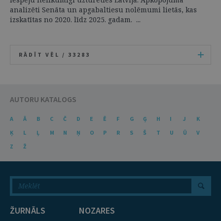
analizēti Senāta un apgabaltiesu nolēmumi lietās, kas
izskatītas no 2020. līdz 2025. gadam. ...
RĀDĪT VĒL /
33283
AUTORU KATALOGS
A
Ā
B
C
Č
D
E
Ē
F
G
Ģ
H
I
J
K
Ķ
L
Ļ
M
N
Ņ
O
P
R
S
Š
T
U
Ū
V
Z
Ž
ŽURNĀLS
NOZARES