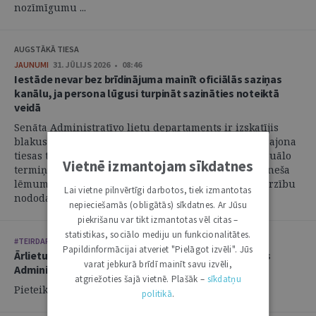
nozīmīgumu ...
AUGSTĀKĀ TIESA
JAUNUMI
31. JŪLIJS 2026 • 08:46
Iestāde nevar bez brīdinājuma mainīt oficiālās saziņas
kanālu, ja persona lūgusi turpināt sazināties noteiktā
veidā
Senāta Administratīvo lietu departaments ir izskatījis
blakus sūdzību, kas iesniegta par Administratīvās rajona
tiesas tiesneša atteikšanos atjaunot nokavēto procesuālo
Vietnē izmantojam sīkdatnes
termiņu un pieņemt pieteikumu, un atzinis, ka tiesneša
lēmums ir atceļams un jautājums par pieteikuma virzību
Lai vietne pilnvērtīgi darbotos, tiek izmantotas
nododams jaunai izskatīšanai. ...
nepieciešamās (obligātās) sīkdatnes. Ar Jūsu
piekrišanu var tikt izmantotas vēl citas –
statistikas, sociālo mediju un funkcionalitātes.
#TEIRDARBS
Papildinformācijai atveriet "Pielāgot izvēli". Jūs
Ārlietu ministrija aicina savai komandai pievienoties
varat jebkurā brīdī mainīt savu izvēli,
Administratīvi tiesiskās nodaļas vecāko juristu
atgriežoties šajā vietnē. Plašāk –
sīkdatņu
Pieteikšanās līdz: 21.08.2026.
politikā
.