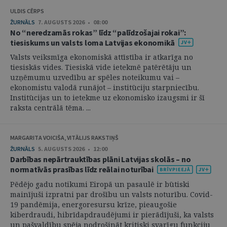
ULDIS CĒRPS
ŽURNĀLS
7. AUGUSTS 2026 • 08:00
No “neredzamās rokas” līdz “palīdzošajai rokai”:
tiesiskums un valsts loma Latvijas ekonomikā
Valsts veiksmīga ekonomiskā attīstība ir atkarīga no
tiesiskās vides. Tiesiskā vide ietekmē patērētāju un
uzņēmumu uzvedību ar spēles noteikumu vai –
ekonomistu valodā runājot – institūciju starpniecību.
Institūcijas un to ietekme uz ekonomisko izaugsmi ir šī
raksta centrālā tēma. ...
MARGARITA VOICIŠA, VITĀLIJS RAKSTIŅŠ
ŽURNĀLS
5. AUGUSTS 2026 • 12:00
Darbības nepārtrauktības plāni Latvijas skolās – no
normatīvās prasības līdz reālai noturībai
Pēdējo gadu notikumi Eiropā un pasaulē ir būtiski
mainījuši izpratni par drošību un valsts noturību. Covid-
19 pandēmija, energoresursu krīze, pieaugošie
kiberdraudi, hibrīdapdraudējumi ir pierādījuši, ka valsts
un pašvaldību spēja nodrošināt kritiski svarīgu funkciju