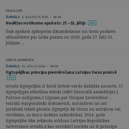
PAULA LIPE
ŽURNĀLS
3. AUGUSTS 2026 • 08:00
Nedēļas notikumu apskats: 27.–31. jūlijs
Šajā apskatā apkopotas likumdošanas un tiesu prakses
aktualitātes par laika posmu no 2026. gada 27. līdz 31.
jūlijam. ...
SANTA JUHNEVIČA
ŽURNĀLS
31. JŪLIJS 2026 • 09:00
Ilgtspējības principa piemērošana Latvijas tiesu praksē
Ievads Ilgtspējība ir bieži lietots vārds dažādās nozarēs. 17
ilgtspējīgās attīstības mērķi (ANO Ģenerālā asambleja),1
Parīzes nolīgums,2 Līgums par Eiropas Savienību3 –
vairāki starptautiski dokumenti, iniciatīvas un arī
juridiski teksti piemin ilgtspēju kā vienu no mērķiem vai
vērtībām, uz kuru tiekties sabiedrībai. 2014. gadā
ilgtspējība tika iekļauta arīdzan Latvijas Republikas
Satversmes ievadā,4 kas savukārt norāda uz šī principa