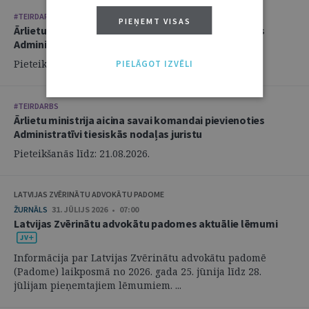
#TEIRDARBS
PIEŅEMT VISAS
Ārlietu ministrija aicina savai komandai pievienoties
Administratīvi tiesiskās nodaļas juristu
Pieteikšanās līdz: 21.08.2026.
PIELĀGOT IZVĒLI
#TEIRDARBS
Ārlietu ministrija aicina savai komandai pievienoties
Administratīvi tiesiskās nodaļas juristu
Pieteikšanās līdz: 21.08.2026.
LATVIJAS ZVĒRINĀTU ADVOKĀTU PADOME
ŽURNĀLS
31. JŪLIJS 2026 • 07:00
Latvijas Zvērinātu advokātu padomes aktuālie lēmumi
Informācija par Latvijas Zvērinātu advokātu padomē
(Padome) laikposmā no 2026. gada 25. jūnija līdz 28.
jūlijam pieņemtajiem lēmumiem. ...