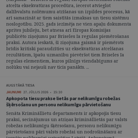
atcelta eksekvatūras procedūra, iecerot atvieglot
dalībvalstu nolēmumu atzīšanas un izpildes procesus, kā
arī samazināt ar tiem saistītās izmaksas un tiesu sistēmu
noslogotību. 2025. gads iezīmēja ne vien apaļu dokumenta
aprites jubileju, bet atnesa arī Eiropas Komisijas
publicēto ziņojumu par Briseles Ia regulas piemērošanas
praksi. Autora ieskatā, šī ziņojuma gaismā ir piemērots
brīdis kritiski paraudzīties uz eksekvatūras atcelšanas
rezultātiem, īpašu uzmanību pievēršot tiem Briseles Ia
regulas elementiem, kuros pilnīgs viendabīgums ar
nolūku vai nejauši nav ticis panākts. ...
AUGSTĀKĀ TIESA
JAUNUMI
27. JŪLIJS 2026 • 15:10
Apkopota tiesu prakse lietās par nelikumīgu robežas
šķērsošanu un personu nelikumīgu pārvietošanu
Senāta Krimināllietu departaments ir apkopojis tiesu
praksi, secinājumus un atziņas krimināllietās par valsts
robežas nelikumīgu šķērsošanu, personu nelikumīgu
pārvietošanu pāri valsts robežai un nodrošināšanu ar
iespēju nelikumīgi uzturēties Latvijā. Apkopojumā