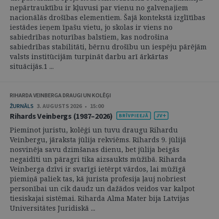
nepārtrauktību ir kļuvusi par vienu no galvenajiem
nacionālās drošības elementiem. Šajā kontekstā izglītības
iestādes ieņem īpašu vietu, jo skolas ir viens no
sabiedrības noturības balstiem, kas nodrošina
sabiedrības stabilitāti, bērnu drošību un iespēju pārējām
valsts institūcijām turpināt darbu arī ārkārtas
situācijās.1 ...
RIHARDA VEINBERGA DRAUGI UN KOLĒĢI
ŽURNĀLS
3. AUGUSTS 2026 • 15:00
Rihards Veinbergs (1987–2026)
Pieminot juristu, kolēģi un tuvu draugu Rihardu
Veinbergu, jāraksta jūlija rekviēms. Rihards 9. jūlijā
nosvinēja savu dzimšanas dienu, bet jūlija beigās
negaidīti un pāragri tika aizsaukts mūžībā. Riharda
Veinberga dzīvi ir svarīgi ietērpt vārdos, lai mūžīgā
piemiņā paliek tas, kā jurista profesija ļauj nobriest
personībai un cik daudz un dažādos veidos var kalpot
tiesiskajai sistēmai. Riharda Alma Mater bija Latvijas
Universitātes Juridiskā ...