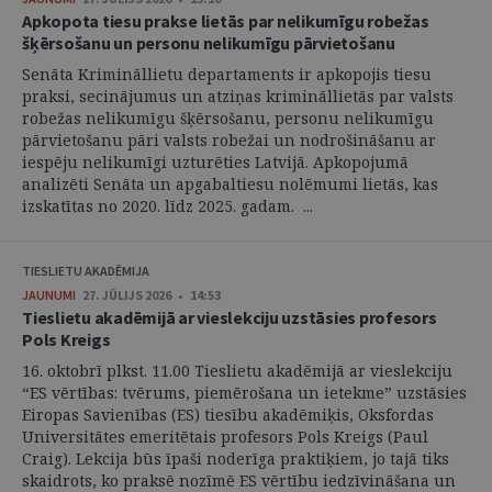
Apkopota tiesu prakse lietās par nelikumīgu robežas
šķērsošanu un personu nelikumīgu pārvietošanu
Senāta Krimināllietu departaments ir apkopojis tiesu
praksi, secinājumus un atziņas krimināllietās par valsts
robežas nelikumīgu šķērsošanu, personu nelikumīgu
pārvietošanu pāri valsts robežai un nodrošināšanu ar
iespēju nelikumīgi uzturēties Latvijā. Apkopojumā
analizēti Senāta un apgabaltiesu nolēmumi lietās, kas
izskatītas no 2020. līdz 2025. gadam. ...
TIESLIETU AKADĒMIJA
JAUNUMI
27. JŪLIJS 2026 • 14:53
Tieslietu akadēmijā ar vieslekciju uzstāsies profesors
Pols Kreigs
16. oktobrī plkst. 11.00 Tieslietu akadēmijā ar vieslekciju
“ES vērtības: tvērums, piemērošana un ietekme” uzstāsies
Eiropas Savienības (ES) tiesību akadēmiķis, Oksfordas
Universitātes emeritētais profesors Pols Kreigs (Paul
Craig). Lekcija būs īpaši noderīga praktiķiem, jo tajā tiks
skaidrots, ko praksē nozīmē ES vērtību iedzīvināšana un