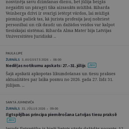
nosvinēja savu dzimšanas dienu, bet jūlija beigās
negaidīti un pāragri tika aizsaukts mūžībā. Riharda
Veinberga dzīvi ir svarīgi ietērpt vārdos, lai mūžīgā
piemiņā paliek tas, kā jurista profesija ļauj nobriest
personībai un cik daudz un dažādos veidos var kalpot
tiesiskajai sistēmai. Riharda Alma Mater bija Latvijas
Universitātes Juridiskā ...
PAULA LIPE
ŽURNĀLS
3. AUGUSTS 2026 • 08:00
Nedēļas notikumu apskats: 27.–31. jūlijs
Šajā apskatā apkopotas likumdošanas un tiesu prakses
aktualitātes par laika posmu no 2026. gada 27. līdz 31.
jūlijam. ...
SANTA JUHNEVIČA
ŽURNĀLS
31. JŪLIJS 2026 • 09:00
Ilgtspējības principa piemērošana Latvijas tiesu praksē
Ievads Ilgtspējība ir bieži lietots vārds dažādās nozarēs. 17