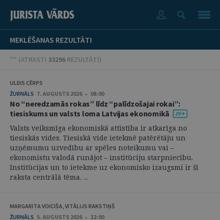
MEKLĒŠANAS REZULTĀTI
"" (
ATRASTI
33296
REZULTĀTI
)
ULDIS CĒRPS
ŽURNĀLS
7. AUGUSTS 2026 • 08:00
No “neredzamās rokas” līdz “palīdzošajai rokai”:
tiesiskums un valsts loma Latvijas ekonomikā
Valsts veiksmīga ekonomiskā attīstība ir atkarīga no
tiesiskās vides. Tiesiskā vide ietekmē patērētāju un
uzņēmumu uzvedību ar spēles noteikumu vai –
ekonomistu valodā runājot – institūciju starpniecību.
Institūcijas un to ietekme uz ekonomisko izaugsmi ir šī
raksta centrālā tēma. ...
MARGARITA VOICIŠA, VITĀLIJS RAKSTIŅŠ
ŽURNĀLS
5. AUGUSTS 2026 • 12:00