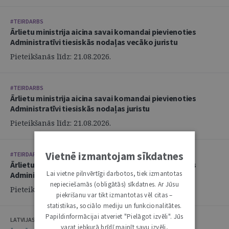
#TEIRDARBS
Ārlietu ministrija aicina savai komandai pievienoties
Administratīvi tiesiskās nodaļas vecāko juristu
Pieteikšanās līdz: 21.08.2026.
#TEIRDARBS
Ārlietu ministrija aicina savai komandai pievienoties
Administratīvi tiesiskās nodaļas juristu
Pieteikšanās līdz: 21.08.2026.
Vietnē izmantojam sīkdatnes
#TEIRDARBS
Ārlietu ministrija aicina savai komandai pievienoties
Lai vietne pilnvērtīgi darbotos, tiek izmantotas
Administratīvi tiesiskās nodaļas juristu
nepieciešamās (obligātās) sīkdatnes. Ar Jūsu
Pieteikšanās līdz: 21.08.2026.
piekrišanu var tikt izmantotas vēl citas –
statistikas, sociālo mediju un funkcionalitātes.
Papildinformācijai atveriet "Pielāgot izvēli". Jūs
LATVIJAS ZVĒRINĀTU ADVOKĀTU PADOME
varat jebkurā brīdī mainīt savu izvēli,