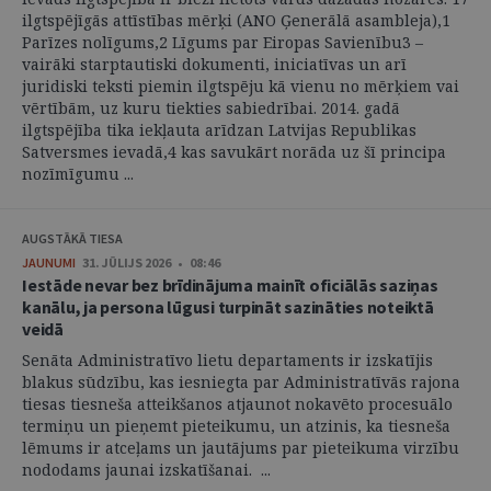
ilgtspējīgās attīstības mērķi (ANO Ģenerālā asambleja),1
Parīzes nolīgums,2 Līgums par Eiropas Savienību3 –
vairāki starptautiski dokumenti, iniciatīvas un arī
juridiski teksti piemin ilgtspēju kā vienu no mērķiem vai
vērtībām, uz kuru tiekties sabiedrībai. 2014. gadā
ilgtspējība tika iekļauta arīdzan Latvijas Republikas
Satversmes ievadā,4 kas savukārt norāda uz šī principa
nozīmīgumu ...
AUGSTĀKĀ TIESA
JAUNUMI
31. JŪLIJS 2026 • 08:46
Iestāde nevar bez brīdinājuma mainīt oficiālās saziņas
kanālu, ja persona lūgusi turpināt sazināties noteiktā
veidā
Senāta Administratīvo lietu departaments ir izskatījis
blakus sūdzību, kas iesniegta par Administratīvās rajona
tiesas tiesneša atteikšanos atjaunot nokavēto procesuālo
termiņu un pieņemt pieteikumu, un atzinis, ka tiesneša
lēmums ir atceļams un jautājums par pieteikuma virzību
nododams jaunai izskatīšanai. ...