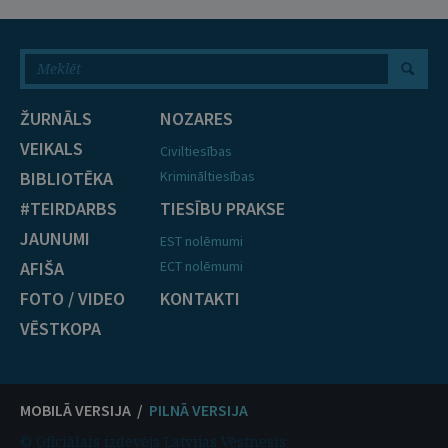
ŽURNĀLS
NOZARES
VEIKALS
Civiltiesības
BIBLIOTĒKA
Krimināltiesības
#TEIRDARBS
TIESĪBU PRAKSE
JAUNUMI
EST nolēmumi
AFIŠA
ECT nolēmumi
FOTO / VIDEO
KONTAKTI
VĒSTKOPA
MOBILĀ VERSIJA /
PILNĀ VERSIJA
© Oficiālais izdevējs Latvijas Vēstnesis