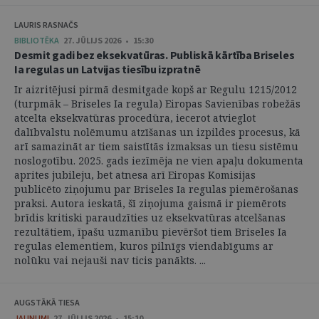
LAURIS RASNAČS
BIBLIOTĒKA
27. JŪLIJS 2026 • 15:30
Desmit gadi bez eksekvatūras. Publiskā kārtība Briseles
Ia regulas un Latvijas tiesību izpratnē
Ir aizritējusi pirmā desmitgade kopš ar Regulu 1215/2012
(turpmāk – Briseles Ia regula) Eiropas Savienības robežās
atcelta eksekvatūras procedūra, iecerot atvieglot
dalībvalstu nolēmumu atzīšanas un izpildes procesus, kā
arī samazināt ar tiem saistītās izmaksas un tiesu sistēmu
noslogotību. 2025. gads iezīmēja ne vien apaļu dokumenta
aprites jubileju, bet atnesa arī Eiropas Komisijas
publicēto ziņojumu par Briseles Ia regulas piemērošanas
praksi. Autora ieskatā, šī ziņojuma gaismā ir piemērots
brīdis kritiski paraudzīties uz eksekvatūras atcelšanas
rezultātiem, īpašu uzmanību pievēršot tiem Briseles Ia
regulas elementiem, kuros pilnīgs viendabīgums ar
nolūku vai nejauši nav ticis panākts. ...
AUGSTĀKĀ TIESA
JAUNUMI
27. JŪLIJS 2026 • 15:10