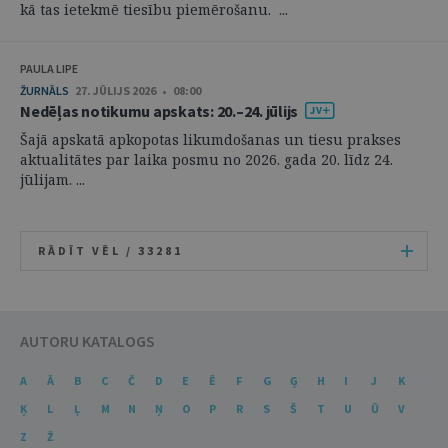
kā tas ietekmē tiesību piemērošanu. ...
PAULA LIPE
ŽURNĀLS
27. JŪLIJS 2026 • 08:00
Nedēļas notikumu apskats: 20.–24. jūlijs
Šajā apskatā apkopotas likumdošanas un tiesu prakses
aktualitātes par laika posmu no 2026. gada 20. līdz 24.
jūlijam. ...
RĀDĪT VĒL /
33281
AUTORU KATALOGS
A
Ā
B
C
Č
D
E
Ē
F
G
Ģ
H
I
J
K
Ķ
L
Ļ
M
N
Ņ
O
P
R
S
Š
T
U
Ū
V
Z
Ž