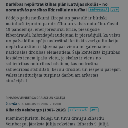
Darbības nepārtrauktības plāni Latvijas skolās – no
normatīvās prasības līdz reālai noturībai
Pēdējo gadu notikumi Eiropā un pasaulē ir būtiski
mainījuši izpratni par drošību un valsts noturību. Covid-
19 pandēmija, energoresursu krīze, pieaugošie
kiberdraudi, hibrīdapdraudējumi ir pierādījuši, ka valsts
un pašvaldību spēja nodrošināt kritiski svarīgu funkciju
nepārtrauktību ir kļuvusi par vienu no galvenajiem
nacionālās drošības elementiem. Šajā kontekstā izglītības
iestādes ieņem īpašu vietu, jo skolas ir viens no
sabiedrības noturības balstiem, kas nodrošina
sabiedrības stabilitāti, bērnu drošību un iespēju pārējām
valsts institūcijām turpināt darbu arī ārkārtas
situācijās.1 ...
RIHARDA VEINBERGA DRAUGI UN KOLĒĢI
ŽURNĀLS
3. AUGUSTS 2026 • 15:00
Rihards Veinbergs (1987–2026)
Pieminot juristu, kolēģi un tuvu draugu Rihardu
Veinbergu, jāraksta jūlija rekviēms. Rihards 9. jūlijā