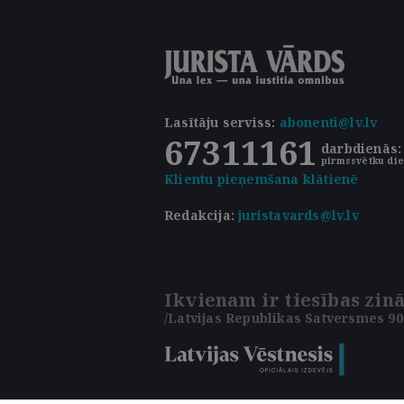
Lasītāju serviss
:
abonenti@lv.lv
67311161
darbdienās: 
pirmssvētku die
Klientu pieņemšana klātienē
Redakcija:
juristavards@lv.lv
Ikvienam ir tiesības zinā
/Latvijas Republikas Satversmes 90.