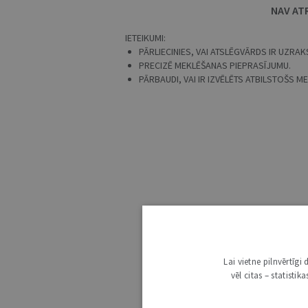
NAV AT
IETEIKUMI:
PĀRLIECINIES, VAI ATSLĒGVĀRDS IR UZRAKS
PRECIZĒ MEKLĒŠANAS PIEPRASĪJUMU.
PĀRBAUDI, VAI IR IZVĒLĒTS ATBILSTOŠS 
Lai vietne pilnvērtīg
vēl citas – statisti