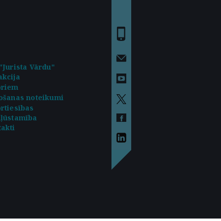
"Jurista Vārdu"
kcija
oriem
ošanas noteikumi
rtiesības
kļūstamība
akti