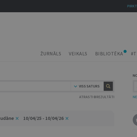
PIRKT
ŽURNĀLS
VEIKALS
BIBLIOTĒKA
#T
N
VISS SATURS
ATRASTI
0
REZULTĀTI
NE
Pudāne
10/04/25 - 10/04/26