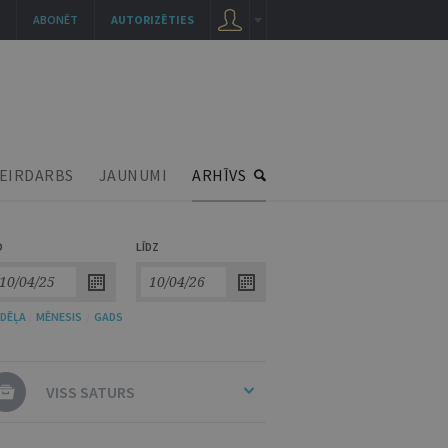
ABONĒT
AUTORIZĒTIES
EIRDARBS
JAUNUMI
ARHĪVS
O
LĪDZ
DĒĻA
/
MĒNESIS
/
GADS
VISS SATURS