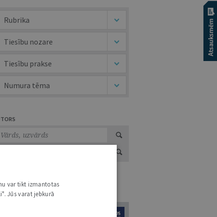
Rubrika
Tiesību nozare
Tiesību prakse
Numura tēma
UTORS
nu var tikt izmantotas
URNĀLU KATALOGS /
VISI ŽURNĀLI
i". Jūs varat jebkurā