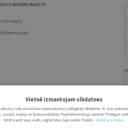
RASTS NEVIENS RAKSTS!
TĪTS PAREIZI.
MEKLĒŠANAS LAUKS.
A
Vietnē izmantojam sīkdatnes
i darbotos, tiek izmantotas nepieciešamās (obligātās) sīkdatnes. Ar Jūsu piekriša
Ž
kas, sociālo mediju un funkcionalitātes. Papildinformācijai atveriet "Pielāgot izvēl
brīdī mainīt savu izvēli, atgriežoties šajā vietnē. Plašāk –
sīkdatņu politikā
.