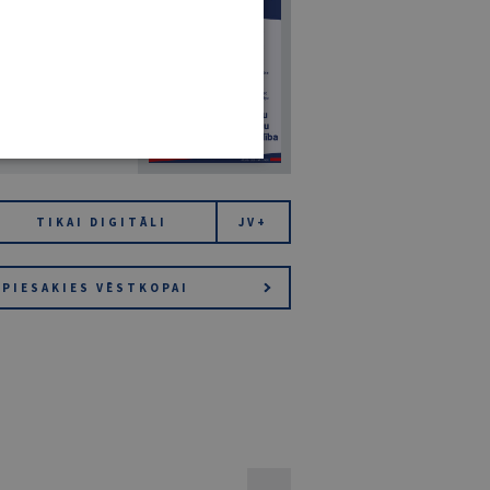
7
14. JŪLIJS 2026
NR 7 (1425)
TIKAI DIGITĀLI
JV+
PIESAKIES VĒSTKOPAI