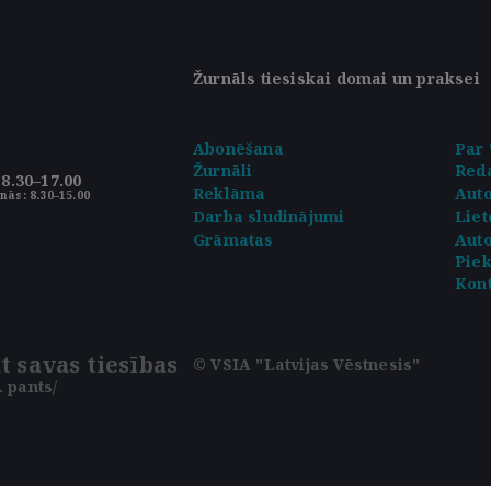
Žurnāls tiesiskai domai un praksei
Abonēšana
Par 
Žurnāli
Reda
8.30–17.00
Reklāma
Aut
nās: 8.30–15.00
Darba sludinājumi
Liet
Grāmatas
Auto
Pie
Kont
t savas tiesības
© VSIA "Latvijas Vēstnesis"
 pants/