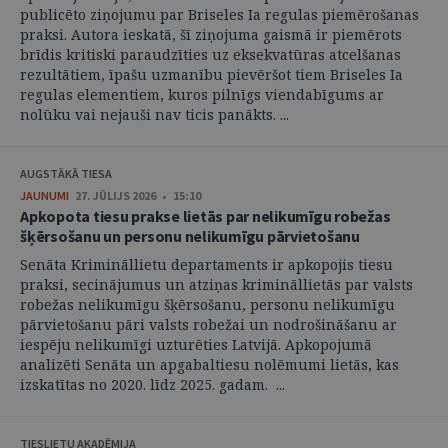
publicēto ziņojumu par Briseles Ia regulas piemērošanas
praksi. Autora ieskatā, šī ziņojuma gaismā ir piemērots
brīdis kritiski paraudzīties uz eksekvatūras atcelšanas
rezultātiem, īpašu uzmanību pievēršot tiem Briseles Ia
regulas elementiem, kuros pilnīgs viendabīgums ar
nolūku vai nejauši nav ticis panākts. ...
AUGSTĀKĀ TIESA
JAUNUMI
27. JŪLIJS 2026 • 15:10
Apkopota tiesu prakse lietās par nelikumīgu robežas
šķērsošanu un personu nelikumīgu pārvietošanu
Senāta Krimināllietu departaments ir apkopojis tiesu
praksi, secinājumus un atziņas krimināllietās par valsts
robežas nelikumīgu šķērsošanu, personu nelikumīgu
pārvietošanu pāri valsts robežai un nodrošināšanu ar
iespēju nelikumīgi uzturēties Latvijā. Apkopojumā
analizēti Senāta un apgabaltiesu nolēmumi lietās, kas
izskatītas no 2020. līdz 2025. gadam. ...
TIESLIETU AKADĒMIJA