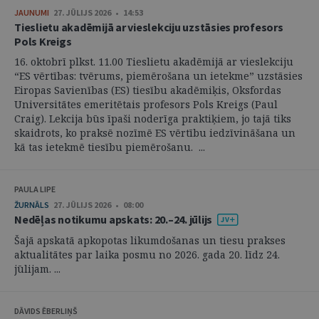
JAUNUMI
27. JŪLIJS 2026 • 14:53
Tieslietu akadēmijā ar vieslekciju uzstāsies profesors
Pols Kreigs
16. oktobrī plkst. 11.00 Tieslietu akadēmijā ar vieslekciju
“ES vērtības: tvērums, piemērošana un ietekme” uzstāsies
Eiropas Savienības (ES) tiesību akadēmiķis, Oksfordas
Universitātes emeritētais profesors Pols Kreigs (Paul
Craig). Lekcija būs īpaši noderīga praktiķiem, jo tajā tiks
skaidrots, ko praksē nozīmē ES vērtību iedzīvināšana un
kā tas ietekmē tiesību piemērošanu. ...
PAULA LIPE
ŽURNĀLS
27. JŪLIJS 2026 • 08:00
Nedēļas notikumu apskats: 20.–24. jūlijs
Šajā apskatā apkopotas likumdošanas un tiesu prakses
aktualitātes par laika posmu no 2026. gada 20. līdz 24.
jūlijam. ...
DĀVIDS ĒBERLIŅŠ