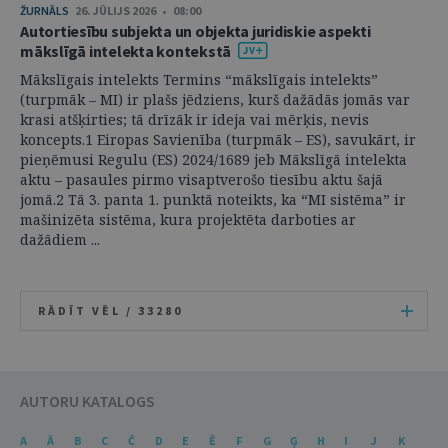
ŽURNĀLS
26. JŪLIJS 2026 • 08:00
Autortiesību subjekta un objekta juridiskie aspekti
mākslīgā intelekta kontekstā
Mākslīgais intelekts Termins “mākslīgais intelekts”
(turpmāk – MI) ir plašs jēdziens, kurš dažādās jomās var
krasi atšķirties; tā drīzāk ir ideja vai mērķis, nevis
koncepts.1 Eiropas Savienība (turpmāk – ES), savukārt, ir
pieņēmusi Regulu (ES) 2024/1689 jeb Mākslīgā intelekta
aktu – pasaules pirmo visaptverošo tiesību aktu šajā
jomā.2 Tā 3. panta 1. punktā noteikts, ka “MI sistēma” ir
mašinizēta sistēma, kura projektēta darboties ar
dažādiem ...
RĀDĪT VĒL /
33280
AUTORU KATALOGS
A
Ā
B
C
Č
D
E
Ē
F
G
Ģ
H
I
J
K