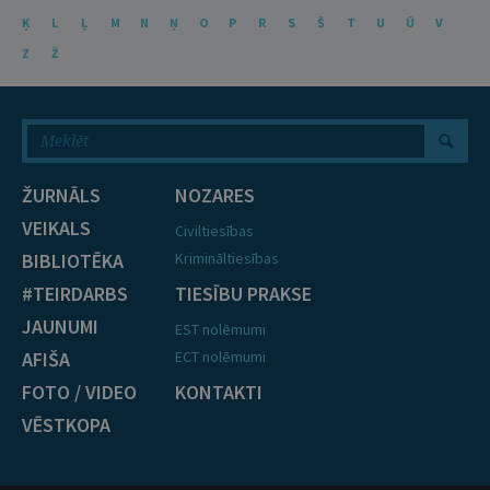
Ķ
L
Ļ
M
N
Ņ
O
P
R
S
Š
T
U
Ū
V
Z
Ž
ŽURNĀLS
NOZARES
VEIKALS
Civiltiesības
BIBLIOTĒKA
Krimināltiesības
#TEIRDARBS
TIESĪBU PRAKSE
JAUNUMI
EST nolēmumi
AFIŠA
ECT nolēmumi
FOTO / VIDEO
KONTAKTI
VĒSTKOPA