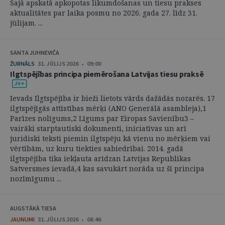
Šajā apskatā apkopotas likumdošanas un tiesu prakses
aktualitātes par laika posmu no 2026. gada 27. līdz 31.
jūlijam. ...
SANTA JUHNEVIČA
ŽURNĀLS
31. JŪLIJS 2026 • 09:00
Ilgtspējības principa piemērošana Latvijas tiesu praksē
Ievads Ilgtspējība ir bieži lietots vārds dažādās nozarēs. 17
ilgtspējīgās attīstības mērķi (ANO Ģenerālā asambleja),1
Parīzes nolīgums,2 Līgums par Eiropas Savienību3 –
vairāki starptautiski dokumenti, iniciatīvas un arī
juridiski teksti piemin ilgtspēju kā vienu no mērķiem vai
vērtībām, uz kuru tiekties sabiedrībai. 2014. gadā
ilgtspējība tika iekļauta arīdzan Latvijas Republikas
Satversmes ievadā,4 kas savukārt norāda uz šī principa
nozīmīgumu ...
AUGSTĀKĀ TIESA
JAUNUMI
31. JŪLIJS 2026 • 08:46