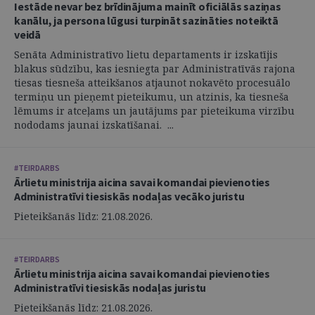
Iestāde nevar bez brīdinājuma mainīt oficiālās saziņas
kanālu, ja persona lūgusi turpināt sazināties noteiktā
veidā
Senāta Administratīvo lietu departaments ir izskatījis
blakus sūdzību, kas iesniegta par Administratīvās rajona
tiesas tiesneša atteikšanos atjaunot nokavēto procesuālo
termiņu un pieņemt pieteikumu, un atzinis, ka tiesneša
lēmums ir atceļams un jautājums par pieteikuma virzību
nododams jaunai izskatīšanai. ...
#TEIRDARBS
Ārlietu ministrija aicina savai komandai pievienoties
Administratīvi tiesiskās nodaļas vecāko juristu
Pieteikšanās līdz: 21.08.2026.
#TEIRDARBS
Ārlietu ministrija aicina savai komandai pievienoties
Administratīvi tiesiskās nodaļas juristu
Pieteikšanās līdz: 21.08.2026.