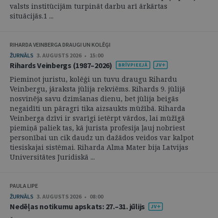
valsts institūcijām turpināt darbu arī ārkārtas
situācijās.1 ...
RIHARDA VEINBERGA DRAUGI UN KOLĒĢI
ŽURNĀLS
3. AUGUSTS 2026 • 15:00
Rihards Veinbergs (1987–2026)
Pieminot juristu, kolēģi un tuvu draugu Rihardu
Veinbergu, jāraksta jūlija rekviēms. Rihards 9. jūlijā
nosvinēja savu dzimšanas dienu, bet jūlija beigās
negaidīti un pāragri tika aizsaukts mūžībā. Riharda
Veinberga dzīvi ir svarīgi ietērpt vārdos, lai mūžīgā
piemiņā paliek tas, kā jurista profesija ļauj nobriest
personībai un cik daudz un dažādos veidos var kalpot
tiesiskajai sistēmai. Riharda Alma Mater bija Latvijas
Universitātes Juridiskā ...
PAULA LIPE
ŽURNĀLS
3. AUGUSTS 2026 • 08:00
Nedēļas notikumu apskats: 27.–31. jūlijs