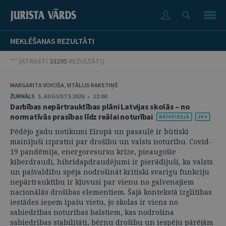
MEKLĒŠANAS REZULTĀTI
"" (
ATRASTI
33295
REZULTĀTI
)
MARGARITA VOICIŠA, VITĀLIJS RAKSTIŅŠ
ŽURNĀLS
5. AUGUSTS 2026 • 12:00
Darbības nepārtrauktības plāni Latvijas skolās – no
normatīvās prasības līdz reālai noturībai
Pēdējo gadu notikumi Eiropā un pasaulē ir būtiski
mainījuši izpratni par drošību un valsts noturību. Covid-
19 pandēmija, energoresursu krīze, pieaugošie
kiberdraudi, hibrīdapdraudējumi ir pierādījuši, ka valsts
un pašvaldību spēja nodrošināt kritiski svarīgu funkciju
nepārtrauktību ir kļuvusi par vienu no galvenajiem
nacionālās drošības elementiem. Šajā kontekstā izglītības
iestādes ieņem īpašu vietu, jo skolas ir viens no
sabiedrības noturības balstiem, kas nodrošina
sabiedrības stabilitāti, bērnu drošību un iespēju pārējām