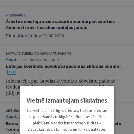
#TEIRDARBS
Ārlietu ministrija aicina savai komandai pievienoties
Administratīvi tiesiskās nodaļas juristu
Pieteikšanās līdz: 21.08.2026.
LATVIJAS ZVĒRINĀTU ADVOKĀTU PADOME
ŽURNĀLS
31. JŪLIJS 2026 • 07:00
Latvijas Zvērinātu advokātu padomes aktuālie lēmumi
Informācija par Latvijas Zvērinātu advokātu padomē
(Padome) laikposmā no 2026. gada 25. jūnija līdz 28.
jūlijam pieņemtajiem lēmumiem. ...
Vietnē izmantojam sīkdatnes
Lai vietne pilnvērtīgi darbotos, tiek izmantotas
ARTŪRS KURBATOVS, INGA KUDEIKINA, MARTA URBĀNE
nepieciešamās (obligātās) sīkdatnes. Ar Jūsu
ŽURNĀLS
29. JŪLIJS 2026 • 08:00
Bērna labākās intereses civilprocesā: starp procesuālo
piekrišanu var tikt izmantotas vēl citas –
formālismu un pienākumu nekavējoties reaģēt uz
statistikas, sociālo mediju un funkcionalitātes.