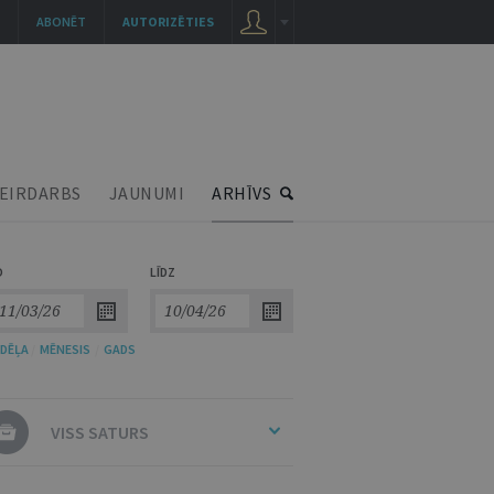
ABONĒT
AUTORIZĒTIES
EIRDARBS
JAUNUMI
ARHĪVS
O
LĪDZ
DĒĻA
/
MĒNESIS
/
GADS
VISS SATURS