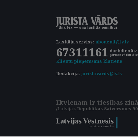
Lasītāju serviss
:
abonenti@lv.lv
67311161
darbdienās: 
pirmssvētku die
Klientu pieņemšana klātienē
Redakcija:
juristavards@lv.lv
Ikvienam ir tiesības zinā
/Latvijas Republikas Satversmes 90.