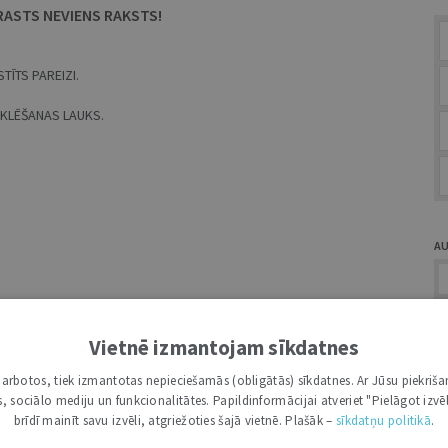
RASTS NEVIENS RAKSTS!
TĪTS PAREIZI.
MEKLĒŠANAS LAUKS.
A
Vietnē izmantojam sīkdatnes
i darbotos, tiek izmantotas nepieciešamās (obligātās) sīkdatnes. Ar Jūsu piekriša
Ž
kas, sociālo mediju un funkcionalitātes. Papildinformācijai atveriet "Pielāgot izvēl
brīdī mainīt savu izvēli, atgriežoties šajā vietnē. Plašāk –
sīkdatņu politikā
.