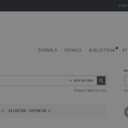
PIRKT
ŽURNĀLS
VEIKALS
BIBLIOTĒKA
#T
N
VISS SATURS
ATRASTI
0
REZULTĀTI
NE
11/03/26 - 10/04/26