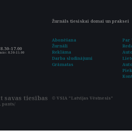
Žurnāls tiesiskai domai un praksei
Abonēšana
Par 
Žurnāli
Reda
8.30–17.00
Reklāma
Aut
nās: 8.30–15.00
Darba sludinājumi
Liet
Grāmatas
Auto
Pie
Kont
t savas tiesības
© VSIA "Latvijas Vēstnesis"
 pants/