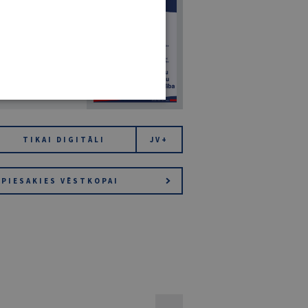
7
14. JŪLIJS 2026
NR 7 (1425)
TIKAI DIGITĀLI
JV+
PIESAKIES VĒSTKOPAI