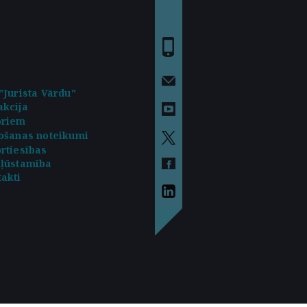
"Jurista Vārdu"
kcija
oriem
ošanas noteikumi
rtiesības
kļūstamība
akti