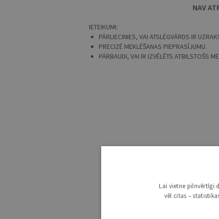
NAV AT
IETEIKUMI:
PĀRLIECINIES, VAI ATSLĒGVĀRDS IR UZRAKS
PRECIZĒ MEKLĒŠANAS PIEPRASĪJUMU.
PĀRBAUDI, VAI IR IZVĒLĒTS ATBILSTOŠS 
Lai vietne pilnvērtīg
vēl citas – statisti