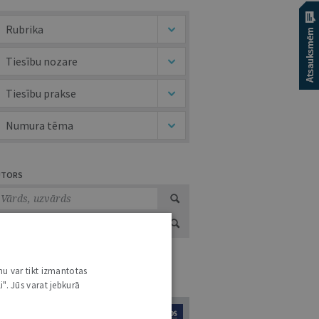
Rubrika
Tiesību nozare
Tiesību prakse
Numura tēma
UTORS
nu var tikt izmantotas
URNĀLU KATALOGS /
VISI ŽURNĀLI
i". Jūs varat jebkurā