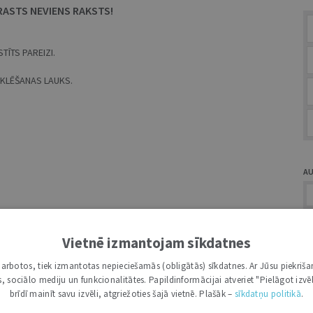
RASTS NEVIENS RAKSTS!
TĪTS PAREIZI.
MEKLĒŠANAS LAUKS.
A
Vietnē izmantojam sīkdatnes
i darbotos, tiek izmantotas nepieciešamās (obligātās) sīkdatnes. Ar Jūsu piekriša
Ž
kas, sociālo mediju un funkcionalitātes. Papildinformācijai atveriet "Pielāgot izvēl
brīdī mainīt savu izvēli, atgriežoties šajā vietnē. Plašāk –
sīkdatņu politikā
.