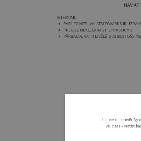
NAV AT
IETEIKUMI:
PĀRLIECINIES, VAI ATSLĒGVĀRDS IR UZRAKS
PRECIZĒ MEKLĒŠANAS PIEPRASĪJUMU.
PĀRBAUDI, VAI IR IZVĒLĒTS ATBILSTOŠS 
Lai vietne pilnvērtīg
vēl citas – statisti