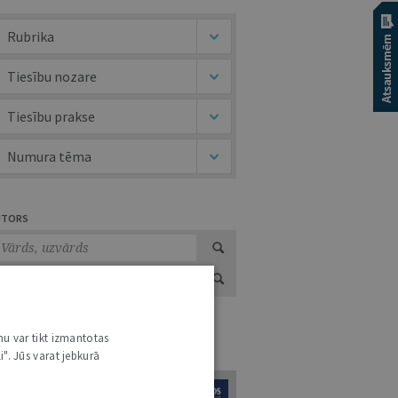
Rubrika
Tiesību nozare
Tiesību prakse
Numura tēma
UTORS
nu var tikt izmantotas
URNĀLU KATALOGS /
VISI ŽURNĀLI
i". Jūs varat jebkurā