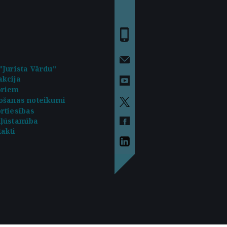
"Jurista Vārdu"
kcija
oriem
ošanas noteikumi
rtiesības
kļūstamība
akti