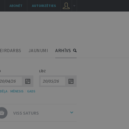
ABONĒT
AUTORIZĒTIES
EIRDARBS
JAUNUMI
ARHĪVS
O
LĪDZ
DĒĻA
/
MĒNESIS
/
GADS
VISS SATURS