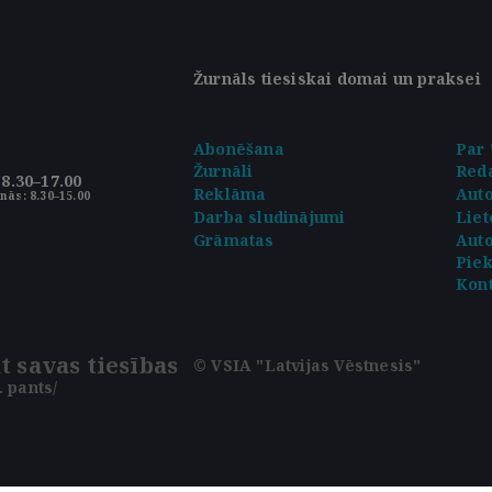
Žurnāls tiesiskai domai un praksei
Abonēšana
Par 
Žurnāli
Reda
8.30–17.00
Reklāma
Aut
nās: 8.30–15.00
Darba sludinājumi
Liet
Grāmatas
Auto
Pie
Kont
t savas tiesības
© VSIA "Latvijas Vēstnesis"
 pants/