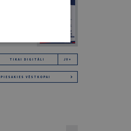
7
14. JŪLIJS 2026
NR 7 (1425)
TIKAI DIGITĀLI
JV+
PIESAKIES VĒSTKOPAI