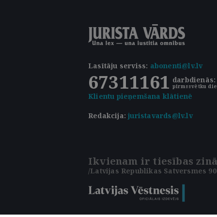
Lasītāju serviss
:
abonenti@lv.lv
67311161
darbdienās: 
pirmssvētku die
Klientu pieņemšana klātienē
Redakcija:
juristavards@lv.lv
Ikvienam ir tiesības zinā
/Latvijas Republikas Satversmes 90.