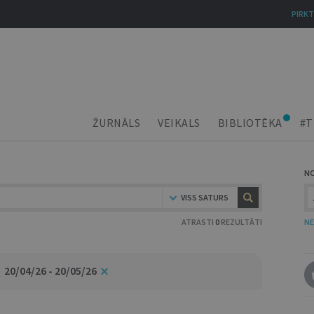
PIRKT
ŽURNĀLS
VEIKALS
BIBLIOTĒKA
#T
N
VISS SATURS
ATRASTI
0
REZULTĀTI
NE
20/04/26 - 20/05/26