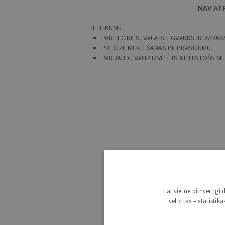
NAV AT
IETEIKUMI:
PĀRLIECINIES, VAI ATSLĒGVĀRDS IR UZRAKS
PRECIZĒ MEKLĒŠANAS PIEPRASĪJUMU.
PĀRBAUDI, VAI IR IZVĒLĒTS ATBILSTOŠS 
Lai vietne pilnvērtīg
vēl citas – statisti