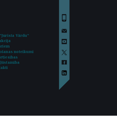
"Jurista Vārdu"
kcija
oriem
ošanas noteikumi
rtiesības
kļūstamība
akti