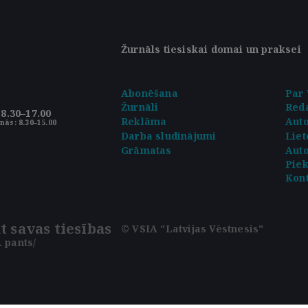
Žurnāls tiesiskai domai un praksei
Abonēšana
Par 
Žurnāli
Reda
8.30–17.00
Reklāma
Aut
nās: 8.30–15.00
Darba sludinājumi
Liet
Grāmatas
Auto
Pie
Kont
t savas tiesības
© VSIA "Latvijas Vēstnesis"
 pants/