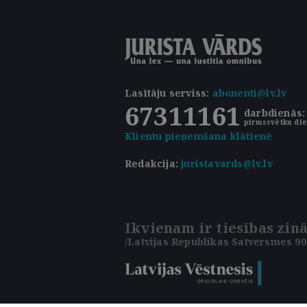
Lasītāju serviss
:
abonenti@lv.lv
67311161
darbdienās: 
pirmssvētku die
Klientu pieņemšana klātienē
Redakcija:
juristavards@lv.lv
Ikvienam ir tiesības zinā
/Latvijas Republikas Satversmes 90.