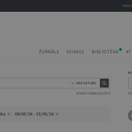
PIRKT
ŽURNĀLS
VEIKALS
BIBLIOTĒKA
#T
N
VISS SATURS
ATRASTI
0
REZULTĀTI
NE
ska
08/05/26 - 15/05/26