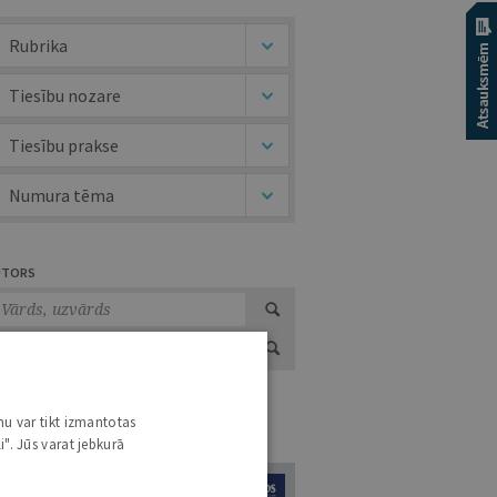
Rubrika
Tiesību nozare
Tiesību prakse
Numura tēma
UTORS
nu var tikt izmantotas
URNĀLU KATALOGS /
VISI ŽURNĀLI
i". Jūs varat jebkurā