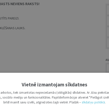
RASTS NEVIENS RAKSTS!
TĪTS PAREIZI.
MEKLĒŠANAS LAUKS.
A
Vietnē izmantojam sīkdatnes
i darbotos, tiek izmantotas nepieciešamās (obligātās) sīkdatnes. Ar Jūsu piekriša
Ž
kas, sociālo mediju un funkcionalitātes. Papildinformācijai atveriet "Pielāgot izvēl
brīdī mainīt savu izvēli, atgriežoties šajā vietnē. Plašāk –
sīkdatņu politikā
.