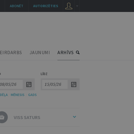
ABONĒT
AUTORIZĒTIES
EIRDARBS
JAUNUMI
ARHĪVS
O
LĪDZ
DĒĻA
/
MĒNESIS
/
GADS
VISS SATURS