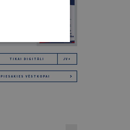
7
14. JŪLIJS 2026
NR 7 (1425)
TIKAI DIGITĀLI
JV+
PIESAKIES VĒSTKOPAI