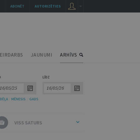
ABONĒT
AUTORIZĒTIES
EIRDARBS
JAUNUMI
ARHĪVS
O
LĪDZ
DĒĻA
/
MĒNESIS
/
GADS
VISS SATURS