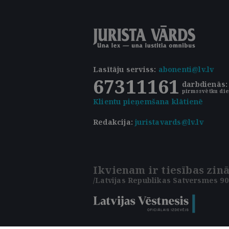
Lasītāju serviss
:
abonenti@lv.lv
67311161
darbdienās: 
pirmssvētku die
Klientu pieņemšana klātienē
Redakcija:
juristavards@lv.lv
Ikvienam ir tiesības zinā
/Latvijas Republikas Satversmes 90.