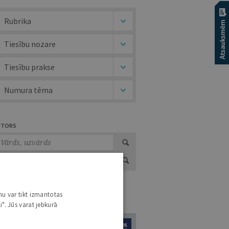
Rubrika
Tiesību nozare
Tiesību prakse
Numura tēma
UTORS
nu var tikt izmantotas
URNĀLU KATALOGS /
VISI ŽURNĀLI
i". Jūs varat jebkurā