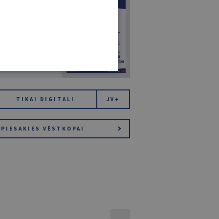
7
14. JŪLIJS 2026
NR 7 (1425)
TIKAI DIGITĀLI
JV+
PIESAKIES VĒSTKOPAI