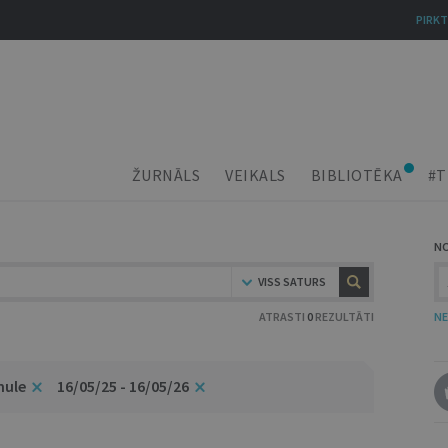
PIRKT
ŽURNĀLS
VEIKALS
BIBLIOTĒKA
#T
N
VISS SATURS
ATRASTI
0
REZULTĀTI
NE
mule
16/05/25 - 16/05/26