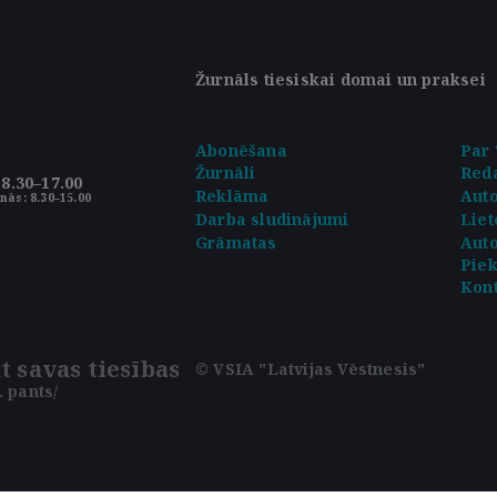
Žurnāls tiesiskai domai un praksei
Abonēšana
Par 
Žurnāli
Reda
8.30–17.00
Reklāma
Aut
nās: 8.30–15.00
Darba sludinājumi
Liet
Grāmatas
Auto
Pie
Kont
t savas tiesības
© VSIA "Latvijas Vēstnesis"
 pants/