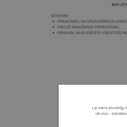
NAV AT
IETEIKUMI:
PĀRLIECINIES, VAI ATSLĒGVĀRDS IR UZRAKS
PRECIZĒ MEKLĒŠANAS PIEPRASĪJUMU.
PĀRBAUDI, VAI IR IZVĒLĒTS ATBILSTOŠS 
Lai vietne pilnvērtīg
vēl citas – statisti