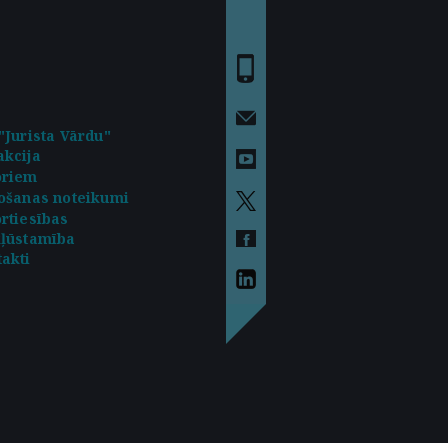
"Jurista Vārdu"
kcija
oriem
ošanas noteikumi
rtiesības
kļūstamība
akti