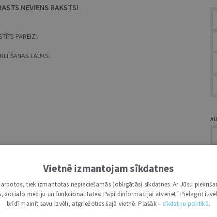
RASTS NEVIENS RAKSTS!
TĪTS PAREIZI.
MEKLĒŠANAS LAUKS.
A
Vietnē izmantojam sīkdatnes
i darbotos, tiek izmantotas nepieciešamās (obligātās) sīkdatnes. Ar Jūsu piekriša
Ž
kas, sociālo mediju un funkcionalitātes. Papildinformācijai atveriet "Pielāgot izvēl
brīdī mainīt savu izvēli, atgriežoties šajā vietnē. Plašāk –
sīkdatņu politikā
.