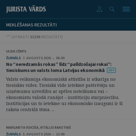
MEKLĒŠANAS REZULTĀTI
"" (
ATRASTI
33296
REZULTĀTI
)
ULDIS CĒRPS
ŽURNĀLS
7. AUGUSTS 2026 • 08:00
No “neredzamās rokas” līdz “palīdzošajai rokai”:
tiesiskums un valsts loma Latvijas ekonomikā
Valsts veiksmīga ekonomiskā attīstība ir atkarīga no
tiesiskās vides. Tiesiskā vide ietekmē patērētāju un
uzņēmumu uzvedību ar spēles noteikumu vai –
ekonomistu valodā runājot – institūciju starpniecību.
Institūcijas un to ietekme uz ekonomisko izaugsmi ir šī
raksta centrālā tēma. ...
MARGARITA VOICIŠA, VITĀLIJS RAKSTIŅŠ
ŽURNĀLS
5. AUGUSTS 2026 • 12:00