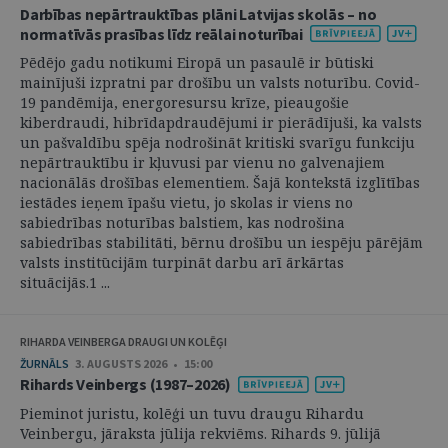
Darbības nepārtrauktības plāni Latvijas skolās – no
normatīvās prasības līdz reālai noturībai
Pēdējo gadu notikumi Eiropā un pasaulē ir būtiski
mainījuši izpratni par drošību un valsts noturību. Covid-
19 pandēmija, energoresursu krīze, pieaugošie
kiberdraudi, hibrīdapdraudējumi ir pierādījuši, ka valsts
un pašvaldību spēja nodrošināt kritiski svarīgu funkciju
nepārtrauktību ir kļuvusi par vienu no galvenajiem
nacionālās drošības elementiem. Šajā kontekstā izglītības
iestādes ieņem īpašu vietu, jo skolas ir viens no
sabiedrības noturības balstiem, kas nodrošina
sabiedrības stabilitāti, bērnu drošību un iespēju pārējām
valsts institūcijām turpināt darbu arī ārkārtas
situācijās.1 ...
RIHARDA VEINBERGA DRAUGI UN KOLĒĢI
ŽURNĀLS
3. AUGUSTS 2026 • 15:00
Rihards Veinbergs (1987–2026)
Pieminot juristu, kolēģi un tuvu draugu Rihardu
Veinbergu, jāraksta jūlija rekviēms. Rihards 9. jūlijā