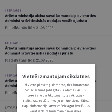
#TEIRDARBS
Ārlietu ministrija aicina savai komandai pievienoties
Administratīvi tiesiskās nodaļas vecāko juristu
Pieteikšanās līdz: 21.08.2026.
#TEIRDARBS
Ārlietu ministrija aicina savai komandai pievienoties
Administratīvi tiesiskās nodaļas juristu
Pieteikšanās līdz: 21.08.2026.
Vietnē izmantojam sīkdatnes
#TEIRDARBS
Ārlietu ministrija aicina savai komandai pievienoties
Lai vietne pilnvērtīgi darbotos, tiek izmantotas
Administratīvi tiesiskās nodaļas juristu
nepieciešamās (obligātās) sīkdatnes. Ar Jūsu
Pieteikšanās līdz: 21.08.2026.
piekrišanu var tikt izmantotas vēl citas –
statistikas, sociālo mediju un funkcionalitātes.
Papildinformācijai atveriet "Pielāgot izvēli". Jūs
LATVIJAS ZVĒRINĀTU ADVOKĀTU PADOME
varat jebkurā brīdī mainīt savu izvēli,