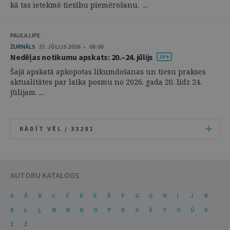
kā tas ietekmē tiesību piemērošanu. ...
PAULA LIPE
ŽURNĀLS
27. JŪLIJS 2026 • 08:00
Nedēļas notikumu apskats: 20.–24. jūlijs
Šajā apskatā apkopotas likumdošanas un tiesu prakses
aktualitātes par laika posmu no 2026. gada 20. līdz 24.
jūlijam. ...
RĀDĪT VĒL /
33281
AUTORU KATALOGS
A
Ā
B
C
Č
D
E
Ē
F
G
Ģ
H
I
J
K
Ķ
L
Ļ
M
N
Ņ
O
P
R
S
Š
T
U
Ū
V
Z
Ž