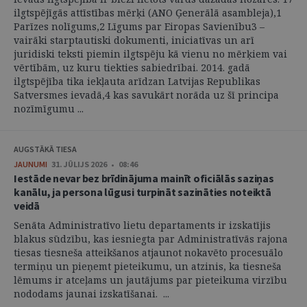
ilgtspējīgās attīstības mērķi (ANO Ģenerālā asambleja),1
Parīzes nolīgums,2 Līgums par Eiropas Savienību3 –
vairāki starptautiski dokumenti, iniciatīvas un arī
juridiski teksti piemin ilgtspēju kā vienu no mērķiem vai
vērtībām, uz kuru tiekties sabiedrībai. 2014. gadā
ilgtspējība tika iekļauta arīdzan Latvijas Republikas
Satversmes ievadā,4 kas savukārt norāda uz šī principa
nozīmīgumu ...
AUGSTĀKĀ TIESA
JAUNUMI
31. JŪLIJS 2026 • 08:46
Iestāde nevar bez brīdinājuma mainīt oficiālās saziņas
kanālu, ja persona lūgusi turpināt sazināties noteiktā
veidā
Senāta Administratīvo lietu departaments ir izskatījis
blakus sūdzību, kas iesniegta par Administratīvās rajona
tiesas tiesneša atteikšanos atjaunot nokavēto procesuālo
termiņu un pieņemt pieteikumu, un atzinis, ka tiesneša
lēmums ir atceļams un jautājums par pieteikuma virzību
nododams jaunai izskatīšanai. ...