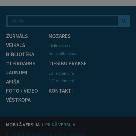
ŽURNĀLS
NOZARES
VEIKALS
Civiltiesības
BIBLIOTĒKA
Krimināltiesības
#TEIRDARBS
TIESĪBU PRAKSE
JAUNUMI
EST nolēmumi
AFIŠA
ECT nolēmumi
FOTO / VIDEO
KONTAKTI
VĒSTKOPA
MOBILĀ VERSIJA /
PILNĀ VERSIJA
© Oficiālais izdevējs Latvijas Vēstnesis