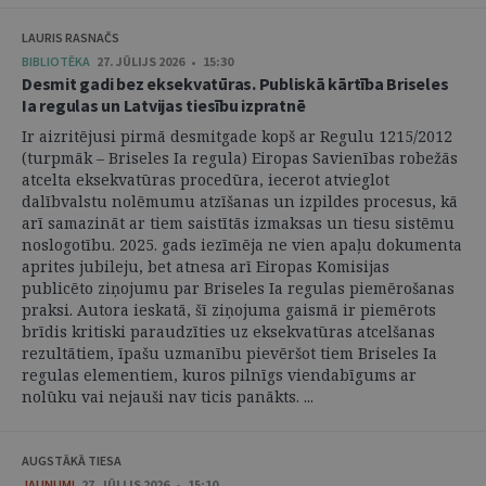
LAURIS RASNAČS
BIBLIOTĒKA
27. JŪLIJS 2026 • 15:30
Desmit gadi bez eksekvatūras. Publiskā kārtība Briseles
Ia regulas un Latvijas tiesību izpratnē
Ir aizritējusi pirmā desmitgade kopš ar Regulu 1215/2012
(turpmāk – Briseles Ia regula) Eiropas Savienības robežās
atcelta eksekvatūras procedūra, iecerot atvieglot
dalībvalstu nolēmumu atzīšanas un izpildes procesus, kā
arī samazināt ar tiem saistītās izmaksas un tiesu sistēmu
noslogotību. 2025. gads iezīmēja ne vien apaļu dokumenta
aprites jubileju, bet atnesa arī Eiropas Komisijas
publicēto ziņojumu par Briseles Ia regulas piemērošanas
praksi. Autora ieskatā, šī ziņojuma gaismā ir piemērots
brīdis kritiski paraudzīties uz eksekvatūras atcelšanas
rezultātiem, īpašu uzmanību pievēršot tiem Briseles Ia
regulas elementiem, kuros pilnīgs viendabīgums ar
nolūku vai nejauši nav ticis panākts. ...
AUGSTĀKĀ TIESA
JAUNUMI
27. JŪLIJS 2026 • 15:10