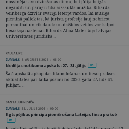
nosvinēja savu dzimšanas dienu, bet jūlija beigās
negaidīti un pāragri tika aizsaukts mūžībā. Riharda
Veinberga dzīvi ir svarīgi ietērpt vārdos, lai mūžīgā
piemiņā paliek tas, kā jurista profesija ļauj nobriest
personībai un cik daudz un dažādos veidos var kalpot
tiesiskajai sistēmai. Riharda Alma Mater bija Latvijas
Universitātes Juridiskā ...
PAULA LIPE
ŽURNĀLS
3. AUGUSTS 2026 • 08:00
Nedēļas notikumu apskats: 27.–31. jūlijs
Šajā apskatā apkopotas likumdošanas un tiesu prakses
aktualitātes par laika posmu no 2026. gada 27. līdz 31.
jūlijam. ...
SANTA JUHNEVIČA
ŽURNĀLS
31. JŪLIJS 2026 • 09:00
Ilgtspējības principa piemērošana Latvijas tiesu praksē
Ievads Ilgtspējība ir bieži lietots vārds dažādās nozarēs. 17