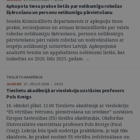
Apkopota tiesu prakse lietās par nelikumīgu robežas
šķērsošanu un personu nelikumīgu pārvietošanu
Senāta Krimināllietu departaments ir apkopojis tiesu
praksi, secinājumus un atziņas krimināllietās par valsts
robežas nelikumīgu šķērsošanu, personu nelikumīgu
pārvietošanu pāri valsts robežai un nodrošināšanu ar
iespēju nelikumīgi uzturēties Latvijā. Apkopojumā
analizēti Senāta un apgabaltiesu nolēmumi lietās, kas
izskatītas no 2020. līdz 2025. gadam. ...
TIESLIETU AKADĒMIJA
JAUNUMI
27. JŪLIJS 2026 • 14:53
Tieslietu akadēmijā ar vieslekciju uzstāsies profesors
Pols Kreigs
16. oktobrī plkst. 11.00 Tieslietu akadēmijā ar vieslekciju
“ES vērtības: tvērums, piemērošana un ietekme” uzstāsies
Eiropas Savienības (ES) tiesību akadēmiķis, Oksfordas
Universitātes emeritētais profesors Pols Kreigs (Paul
Craig). Lekcija būs īpaši noderīga praktiķiem, jo tajā tiks
skaidrots, ko praksē nozīmē ES vērtību iedzīvināšana un