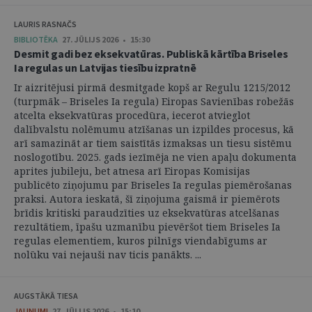
LAURIS RASNAČS
BIBLIOTĒKA
27. JŪLIJS 2026 • 15:30
Desmit gadi bez eksekvatūras. Publiskā kārtība Briseles
Ia regulas un Latvijas tiesību izpratnē
Ir aizritējusi pirmā desmitgade kopš ar Regulu 1215/2012
(turpmāk – Briseles Ia regula) Eiropas Savienības robežās
atcelta eksekvatūras procedūra, iecerot atvieglot
dalībvalstu nolēmumu atzīšanas un izpildes procesus, kā
arī samazināt ar tiem saistītās izmaksas un tiesu sistēmu
noslogotību. 2025. gads iezīmēja ne vien apaļu dokumenta
aprites jubileju, bet atnesa arī Eiropas Komisijas
publicēto ziņojumu par Briseles Ia regulas piemērošanas
praksi. Autora ieskatā, šī ziņojuma gaismā ir piemērots
brīdis kritiski paraudzīties uz eksekvatūras atcelšanas
rezultātiem, īpašu uzmanību pievēršot tiem Briseles Ia
regulas elementiem, kuros pilnīgs viendabīgums ar
nolūku vai nejauši nav ticis panākts. ...
AUGSTĀKĀ TIESA
JAUNUMI
27. JŪLIJS 2026 • 15:10