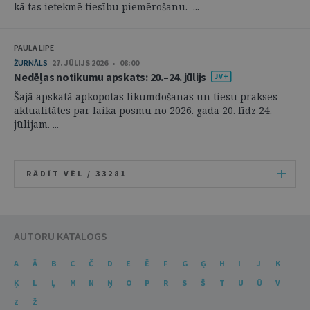
kā tas ietekmē tiesību piemērošanu. ...
PAULA LIPE
ŽURNĀLS
27. JŪLIJS 2026 • 08:00
Nedēļas notikumu apskats: 20.–24. jūlijs
Šajā apskatā apkopotas likumdošanas un tiesu prakses
aktualitātes par laika posmu no 2026. gada 20. līdz 24.
jūlijam. ...
RĀDĪT VĒL /
33281
AUTORU KATALOGS
A
Ā
B
C
Č
D
E
Ē
F
G
Ģ
H
I
J
K
Ķ
L
Ļ
M
N
Ņ
O
P
R
S
Š
T
U
Ū
V
Z
Ž