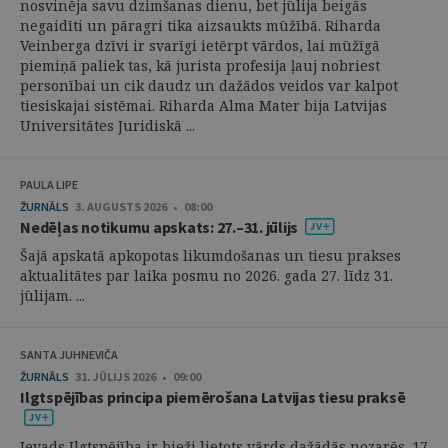
nosvinēja savu dzimšanas dienu, bet jūlija beigās
negaidīti un pāragri tika aizsaukts mūžībā. Riharda
Veinberga dzīvi ir svarīgi ietērpt vārdos, lai mūžīgā
piemiņā paliek tas, kā jurista profesija ļauj nobriest
personībai un cik daudz un dažādos veidos var kalpot
tiesiskajai sistēmai. Riharda Alma Mater bija Latvijas
Universitātes Juridiskā ...
PAULA LIPE
ŽURNĀLS
3. AUGUSTS 2026 • 08:00
Nedēļas notikumu apskats: 27.–31. jūlijs
Šajā apskatā apkopotas likumdošanas un tiesu prakses
aktualitātes par laika posmu no 2026. gada 27. līdz 31.
jūlijam. ...
SANTA JUHNEVIČA
ŽURNĀLS
31. JŪLIJS 2026 • 09:00
Ilgtspējības principa piemērošana Latvijas tiesu praksē
Ievads Ilgtspējība ir bieži lietots vārds dažādās nozarēs. 17