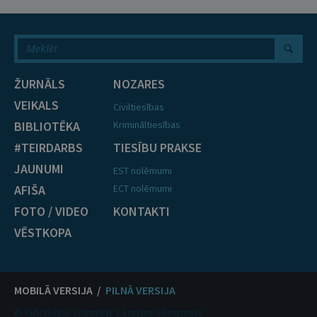
ŽURNĀLS
NOZARES
VEIKALS
Civiltiesības
BIBLIOTĒKA
Krimināltiesības
#TEIRDARBS
TIESĪBU PRAKSE
JAUNUMI
EST nolēmumi
AFIŠA
ECT nolēmumi
FOTO / VIDEO
KONTAKTI
VĒSTKOPA
MOBILĀ VERSIJA /
PILNĀ VERSIJA
© Oficiālais izdevējs Latvijas Vēstnesis