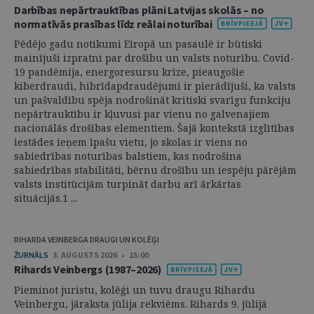
Darbības nepārtrauktības plāni Latvijas skolās – no
normatīvās prasības līdz reālai noturībai
Pēdējo gadu notikumi Eiropā un pasaulē ir būtiski
mainījuši izpratni par drošību un valsts noturību. Covid-
19 pandēmija, energoresursu krīze, pieaugošie
kiberdraudi, hibrīdapdraudējumi ir pierādījuši, ka valsts
un pašvaldību spēja nodrošināt kritiski svarīgu funkciju
nepārtrauktību ir kļuvusi par vienu no galvenajiem
nacionālās drošības elementiem. Šajā kontekstā izglītības
iestādes ieņem īpašu vietu, jo skolas ir viens no
sabiedrības noturības balstiem, kas nodrošina
sabiedrības stabilitāti, bērnu drošību un iespēju pārējām
valsts institūcijām turpināt darbu arī ārkārtas
situācijās.1 ...
RIHARDA VEINBERGA DRAUGI UN KOLĒĢI
ŽURNĀLS
3. AUGUSTS 2026 • 15:00
Rihards Veinbergs (1987–2026)
Pieminot juristu, kolēģi un tuvu draugu Rihardu
Veinbergu, jāraksta jūlija rekviēms. Rihards 9. jūlijā