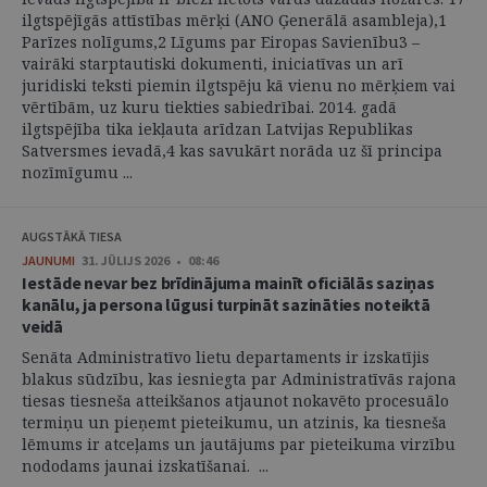
ilgtspējīgās attīstības mērķi (ANO Ģenerālā asambleja),1
Parīzes nolīgums,2 Līgums par Eiropas Savienību3 –
vairāki starptautiski dokumenti, iniciatīvas un arī
juridiski teksti piemin ilgtspēju kā vienu no mērķiem vai
vērtībām, uz kuru tiekties sabiedrībai. 2014. gadā
ilgtspējība tika iekļauta arīdzan Latvijas Republikas
Satversmes ievadā,4 kas savukārt norāda uz šī principa
nozīmīgumu ...
AUGSTĀKĀ TIESA
JAUNUMI
31. JŪLIJS 2026 • 08:46
Iestāde nevar bez brīdinājuma mainīt oficiālās saziņas
kanālu, ja persona lūgusi turpināt sazināties noteiktā
veidā
Senāta Administratīvo lietu departaments ir izskatījis
blakus sūdzību, kas iesniegta par Administratīvās rajona
tiesas tiesneša atteikšanos atjaunot nokavēto procesuālo
termiņu un pieņemt pieteikumu, un atzinis, ka tiesneša
lēmums ir atceļams un jautājums par pieteikuma virzību
nododams jaunai izskatīšanai. ...