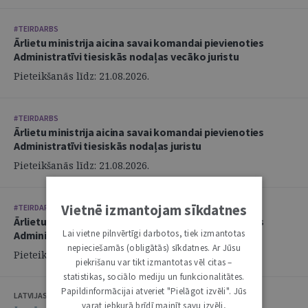
#TEIRDARBS
Ārlietu ministrija aicina savai komandai pievienoties
Administratīvi tiesiskās nodaļas vecāko juristu
Pieteikšanās līdz: 21.08.2026.
#TEIRDARBS
Ārlietu ministrija aicina savai komandai pievienoties
Administratīvi tiesiskās nodaļas juristu
Pieteikšanās līdz: 21.08.2026.
Vietnē izmantojam sīkdatnes
#TEIRDARBS
Ārlietu ministrija aicina savai komandai pievienoties
Lai vietne pilnvērtīgi darbotos, tiek izmantotas
Administratīvi tiesiskās nodaļas juristu
nepieciešamās (obligātās) sīkdatnes. Ar Jūsu
Pieteikšanās līdz: 21.08.2026.
piekrišanu var tikt izmantotas vēl citas –
statistikas, sociālo mediju un funkcionalitātes.
Papildinformācijai atveriet "Pielāgot izvēli". Jūs
LATVIJAS ZVĒRINĀTU ADVOKĀTU PADOME
varat jebkurā brīdī mainīt savu izvēli,