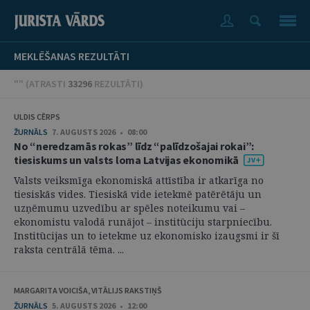
MEKLĒŠANAS REZULTĀTI
"" (
ATRASTI
33296
REZULTĀTI
)
ULDIS CĒRPS
ŽURNĀLS
7. AUGUSTS 2026 • 08:00
No “neredzamās rokas” līdz “palīdzošajai rokai”:
tiesiskums un valsts loma Latvijas ekonomikā
Valsts veiksmīga ekonomiskā attīstība ir atkarīga no
tiesiskās vides. Tiesiskā vide ietekmē patērētāju un
uzņēmumu uzvedību ar spēles noteikumu vai –
ekonomistu valodā runājot – institūciju starpniecību.
Institūcijas un to ietekme uz ekonomisko izaugsmi ir šī
raksta centrālā tēma. ...
MARGARITA VOICIŠA, VITĀLIJS RAKSTIŅŠ
ŽURNĀLS
5. AUGUSTS 2026 • 12:00