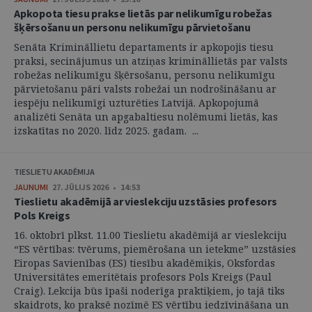
Apkopota tiesu prakse lietās par nelikumīgu robežas
šķērsošanu un personu nelikumīgu pārvietošanu
Senāta Krimināllietu departaments ir apkopojis tiesu
praksi, secinājumus un atziņas krimināllietās par valsts
robežas nelikumīgu šķērsošanu, personu nelikumīgu
pārvietošanu pāri valsts robežai un nodrošināšanu ar
iespēju nelikumīgi uzturēties Latvijā. Apkopojumā
analizēti Senāta un apgabaltiesu nolēmumi lietās, kas
izskatītas no 2020. līdz 2025. gadam. ...
TIESLIETU AKADĒMIJA
JAUNUMI
27. JŪLIJS 2026 • 14:53
Tieslietu akadēmijā ar vieslekciju uzstāsies profesors
Pols Kreigs
16. oktobrī plkst. 11.00 Tieslietu akadēmijā ar vieslekciju
“ES vērtības: tvērums, piemērošana un ietekme” uzstāsies
Eiropas Savienības (ES) tiesību akadēmiķis, Oksfordas
Universitātes emeritētais profesors Pols Kreigs (Paul
Craig). Lekcija būs īpaši noderīga praktiķiem, jo tajā tiks
skaidrots, ko praksē nozīmē ES vērtību iedzīvināšana un