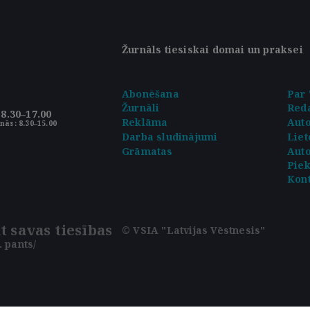
Žurnāls tiesiskai domai un praksei
Abonēšana
Par 
Žurnāli
Reda
8.30–17.00
Reklāma
Aut
nās: 8.30–15.00
Darba sludinājumi
Liet
Grāmatas
Auto
Pie
Kont
t savas tiesības
© VSIA "Latvijas Vēstnesis"
 pants/