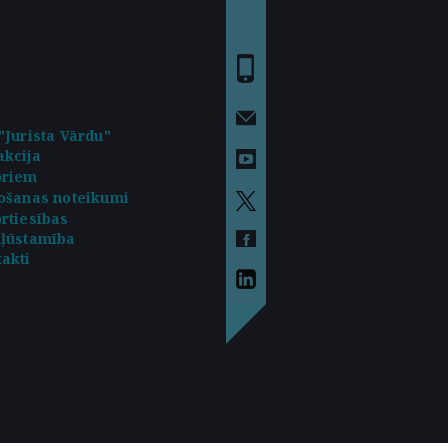
"Jurista Vārdu"
kcija
oriem
ošanas noteikumi
rtiesības
kļūstamība
akti