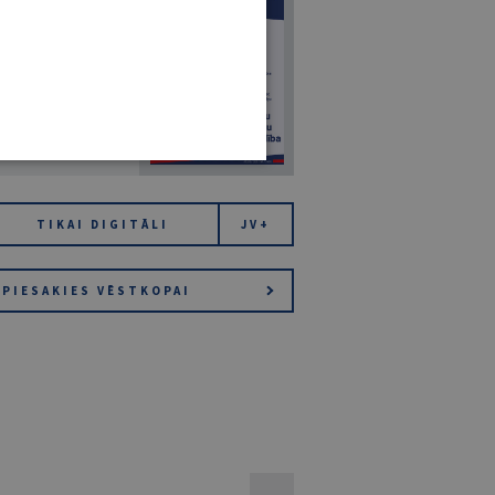
7
14. JŪLIJS 2026
NR 7 (1425)
TIKAI DIGITĀLI
JV+
PIESAKIES VĒSTKOPAI