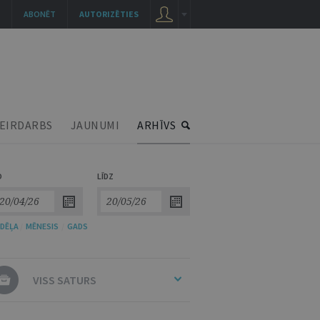
ABONĒT
AUTORIZĒTIES
EIRDARBS
JAUNUMI
ARHĪVS
O
LĪDZ
DĒĻA
/
MĒNESIS
/
GADS
VISS SATURS