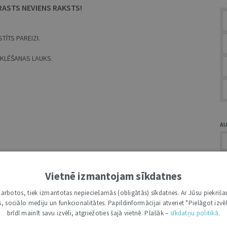
RASTS NEVIENS RAKSTS!
TĪTS PAREIZI.
MEKLĒŠANAS LAUKS.
A
Vietnē izmantojam sīkdatnes
i darbotos, tiek izmantotas nepieciešamās (obligātās) sīkdatnes. Ar Jūsu piekriša
Ž
kas, sociālo mediju un funkcionalitātes. Papildinformācijai atveriet "Pielāgot izvēl
brīdī mainīt savu izvēli, atgriežoties šajā vietnē. Plašāk –
sīkdatņu politikā
.