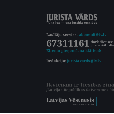
Lasītāju serviss
:
abonenti@lv.lv
67311161
darbdienās: 
pirmssvētku die
Klientu pieņemšana klātienē
Redakcija:
juristavards@lv.lv
Ikvienam ir tiesības zinā
/Latvijas Republikas Satversmes 90.