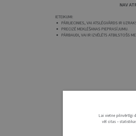
NAV AT
IETEIKUMI:
PĀRLIECINIES, VAI ATSLĒGVĀRDS IR UZRAKS
PRECIZĒ MEKLĒŠANAS PIEPRASĪJUMU.
PĀRBAUDI, VAI IR IZVĒLĒTS ATBILSTOŠS 
Lai vietne pilnvērtīg
vēl citas – statisti