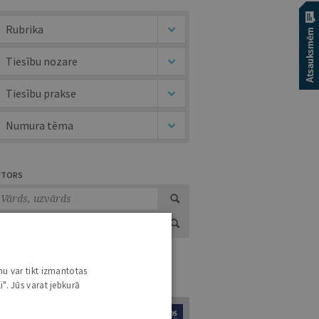
Rubrika
Tiesību nozare
Tiesību prakse
Numura tēma
UTORS
nu var tikt izmantotas
URNĀLU KATALOGS /
VISI ŽURNĀLI
i". Jūs varat jebkurā