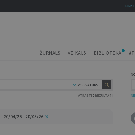
PIRKT
ŽURNĀLS
VEIKALS
BIBLIOTĒKA
#T
N
VISS SATURS
ATRASTI
0
REZULTĀTI
NE
20/04/26 - 20/05/26