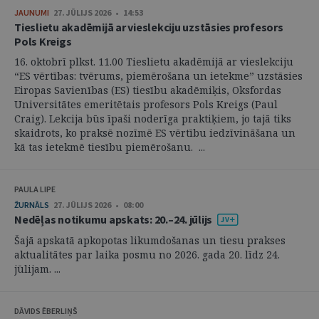
JAUNUMI
27. JŪLIJS 2026 • 14:53
Tieslietu akadēmijā ar vieslekciju uzstāsies profesors
Pols Kreigs
16. oktobrī plkst. 11.00 Tieslietu akadēmijā ar vieslekciju
“ES vērtības: tvērums, piemērošana un ietekme” uzstāsies
Eiropas Savienības (ES) tiesību akadēmiķis, Oksfordas
Universitātes emeritētais profesors Pols Kreigs (Paul
Craig). Lekcija būs īpaši noderīga praktiķiem, jo tajā tiks
skaidrots, ko praksē nozīmē ES vērtību iedzīvināšana un
kā tas ietekmē tiesību piemērošanu. ...
PAULA LIPE
ŽURNĀLS
27. JŪLIJS 2026 • 08:00
Nedēļas notikumu apskats: 20.–24. jūlijs
Šajā apskatā apkopotas likumdošanas un tiesu prakses
aktualitātes par laika posmu no 2026. gada 20. līdz 24.
jūlijam. ...
DĀVIDS ĒBERLIŅŠ