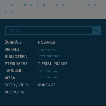
Ķ
L
Ļ
M
N
Ņ
O
P
R
S
Š
T
U
Ū
V
Z
Ž
ŽURNĀLS
NOZARES
VEIKALS
Civiltiesības
BIBLIOTĒKA
Krimināltiesības
#TEIRDARBS
TIESĪBU PRAKSE
JAUNUMI
EST nolēmumi
AFIŠA
ECT nolēmumi
FOTO / VIDEO
KONTAKTI
VĒSTKOPA