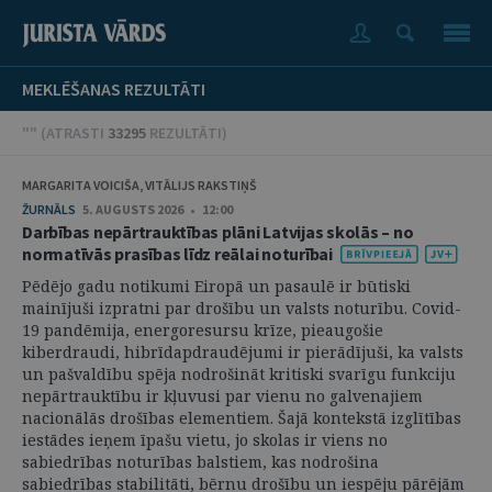
MEKLĒŠANAS REZULTĀTI
"" (
ATRASTI
33295
REZULTĀTI
)
MARGARITA VOICIŠA, VITĀLIJS RAKSTIŅŠ
ŽURNĀLS
5. AUGUSTS 2026 • 12:00
Darbības nepārtrauktības plāni Latvijas skolās – no
normatīvās prasības līdz reālai noturībai
Pēdējo gadu notikumi Eiropā un pasaulē ir būtiski
mainījuši izpratni par drošību un valsts noturību. Covid-
19 pandēmija, energoresursu krīze, pieaugošie
kiberdraudi, hibrīdapdraudējumi ir pierādījuši, ka valsts
un pašvaldību spēja nodrošināt kritiski svarīgu funkciju
nepārtrauktību ir kļuvusi par vienu no galvenajiem
nacionālās drošības elementiem. Šajā kontekstā izglītības
iestādes ieņem īpašu vietu, jo skolas ir viens no
sabiedrības noturības balstiem, kas nodrošina
sabiedrības stabilitāti, bērnu drošību un iespēju pārējām