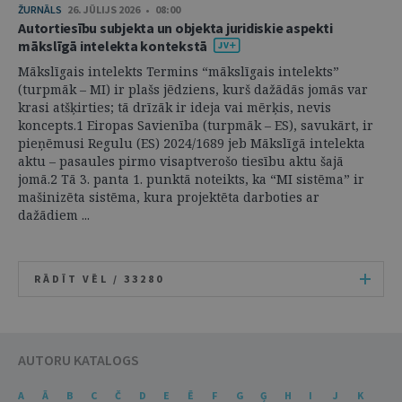
ŽURNĀLS
26. JŪLIJS 2026 • 08:00
Autortiesību subjekta un objekta juridiskie aspekti
mākslīgā intelekta kontekstā
Mākslīgais intelekts Termins “mākslīgais intelekts”
(turpmāk – MI) ir plašs jēdziens, kurš dažādās jomās var
krasi atšķirties; tā drīzāk ir ideja vai mērķis, nevis
koncepts.1 Eiropas Savienība (turpmāk – ES), savukārt, ir
pieņēmusi Regulu (ES) 2024/1689 jeb Mākslīgā intelekta
aktu – pasaules pirmo visaptverošo tiesību aktu šajā
jomā.2 Tā 3. panta 1. punktā noteikts, ka “MI sistēma” ir
mašinizēta sistēma, kura projektēta darboties ar
dažādiem ...
RĀDĪT VĒL /
33280
AUTORU KATALOGS
A
Ā
B
C
Č
D
E
Ē
F
G
Ģ
H
I
J
K