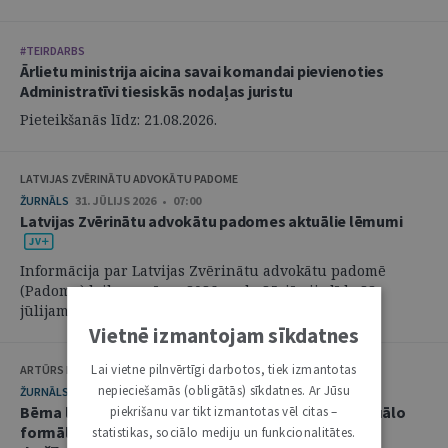
#TEIRDARBS
Ārlietu ministrija aicina savai komandai pievienoties
Administratīvi tiesiskās nodaļas juristu
Pieteikšanās līdz: 21.08.2026.
LATVIJAS ZVĒRINĀTU ADVOKĀTU PADOME
ŽURNĀLS
31. JŪLIJS 2026 • 07:00
Latvijas Zvērinātu advokātu padomes aktuālie lēmumi
Informācija par Latvijas Zvērinātu advokātu padomē
(Padome) laikposmā no 2026. gada 25. jūnija līdz 28.
jūlijam pieņemtajiem lēmumiem. ...
Vietnē izmantojam sīkdatnes
Lai vietne pilnvērtīgi darbotos, tiek izmantotas
ARTŪRS KURBATOVS, INGA KUDEIKINA, MARTA URBĀNE
nepieciešamās (obligātās) sīkdatnes. Ar Jūsu
ŽURNĀLS
29. JŪLIJS 2026 • 08:00
Bērna labākās intereses civilprocesā: starp procesuālo
piekrišanu var tikt izmantotas vēl citas –
formālismu un pienākumu nekavējoties reaģēt uz
statistikas, sociālo mediju un funkcionalitātes.