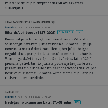
valsts institūcijām turpināt darbu arī ārkārtas
situācijās.1 ...
RIHARDA VEINBERGA DRAUGI UN KOLĒĢI
ŽURNĀLS
3. AUGUSTS 2026 • 15:00
Rihards Veinbergs (1987–2026)
Pieminot juristu, kolēģi un tuvu draugu Rihardu
Veinbergu, jāraksta jūlija rekviēms. Rihards 9. jūlijā
nosvinēja savu dzimšanas dienu, bet jūlija beigās
negaidīti un pāragri tika aizsaukts mūžībā. Riharda
Veinberga dzīvi ir svarīgi ietērpt vārdos, lai mūžīgā
piemiņā paliek tas, kā jurista profesija ļauj nobriest
personībai un cik daudz un dažādos veidos var kalpot
tiesiskajai sistēmai. Riharda Alma Mater bija Latvijas
Universitātes Juridiskā ...
PAULA LIPE
ŽURNĀLS
3. AUGUSTS 2026 • 08:00
Nedēļas notikumu apskats: 27.–31. jūlijs