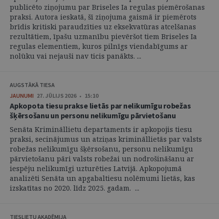
publicēto ziņojumu par Briseles Ia regulas piemērošanas
praksi. Autora ieskatā, šī ziņojuma gaismā ir piemērots
brīdis kritiski paraudzīties uz eksekvatūras atcelšanas
rezultātiem, īpašu uzmanību pievēršot tiem Briseles Ia
regulas elementiem, kuros pilnīgs viendabīgums ar
nolūku vai nejauši nav ticis panākts. ...
AUGSTĀKĀ TIESA
JAUNUMI
27. JŪLIJS 2026 • 15:10
Apkopota tiesu prakse lietās par nelikumīgu robežas
šķērsošanu un personu nelikumīgu pārvietošanu
Senāta Krimināllietu departaments ir apkopojis tiesu
praksi, secinājumus un atziņas krimināllietās par valsts
robežas nelikumīgu šķērsošanu, personu nelikumīgu
pārvietošanu pāri valsts robežai un nodrošināšanu ar
iespēju nelikumīgi uzturēties Latvijā. Apkopojumā
analizēti Senāta un apgabaltiesu nolēmumi lietās, kas
izskatītas no 2020. līdz 2025. gadam. ...
TIESLIETU AKADĒMIJA