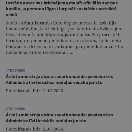
Iestāde nevar bez brīdinājuma mainīt oficiālās saziņas
kanālu, ja persona lūgusi turpināt sazināties noteiktā
veidā
Senāta Administratīvo lietu departaments ir izskatījis
blakus sūdzību, kas iesniegta par Administratīvās rajona
tiesas tiesneša atteikšanos atjaunot nokavēto procesuālo
termiņu un pieņemt pieteikumu, un atzinis, ka tiesneša
lēmums ir atceļams un jautājums par pieteikuma virzību
nododams jaunai izskatīšanai. ...
#TEIRDARBS
Ārlietu ministrija aicina savai komandai pievienoties
Administratīvi tiesiskās nodaļas vecāko juristu
Pieteikšanās līdz: 21.08.2026.
#TEIRDARBS
Ārlietu ministrija aicina savai komandai pievienoties
Administratīvi tiesiskās nodaļas juristu
Pieteikšanās līdz: 21.08.2026.