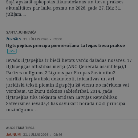
Šajā apskatā apkopotas likumdošanas un tiesu prakses
aktualitātes par laika posmu no 2026. gada 27. līdz 31.
jūlijam. ...
SANTA JUHNEVIČA
ŽURNĀLS
31. JŪLIJS 2026 • 09:00
Ilgtspējības principa piemērošana Latvijas tiesu praksē
Ievads Ilgtspējība ir bieži lietots vārds dažādās nozarēs. 17
ilgtspējīgās attīstības mērķi (ANO Ģenerālā asambleja),1
Parīzes nolīgums,2 Līgums par Eiropas Savienību3 –
vairāki starptautiski dokumenti, iniciatīvas un arī
juridiski teksti piemin ilgtspēju kā vienu no mērķiem vai
vērtībām, uz kuru tiekties sabiedrībai. 2014. gadā
ilgtspējība tika iekļauta arīdzan Latvijas Republikas
Satversmes ievadā,4 kas savukārt norāda uz šī principa
nozīmīgumu ...
AUGSTĀKĀ TIESA
JAUNUMI
31. JŪLIJS 2026 • 08:46