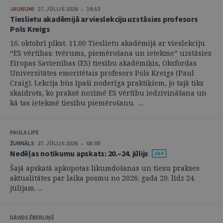
JAUNUMI
27. JŪLIJS 2026 • 14:53
Tieslietu akadēmijā ar vieslekciju uzstāsies profesors
Pols Kreigs
16. oktobrī plkst. 11.00 Tieslietu akadēmijā ar vieslekciju
“ES vērtības: tvērums, piemērošana un ietekme” uzstāsies
Eiropas Savienības (ES) tiesību akadēmiķis, Oksfordas
Universitātes emeritētais profesors Pols Kreigs (Paul
Craig). Lekcija būs īpaši noderīga praktiķiem, jo tajā tiks
skaidrots, ko praksē nozīmē ES vērtību iedzīvināšana un
kā tas ietekmē tiesību piemērošanu. ...
PAULA LIPE
ŽURNĀLS
27. JŪLIJS 2026 • 08:00
Nedēļas notikumu apskats: 20.–24. jūlijs
Šajā apskatā apkopotas likumdošanas un tiesu prakses
aktualitātes par laika posmu no 2026. gada 20. līdz 24.
jūlijam. ...
DĀVIDS ĒBERLIŅŠ