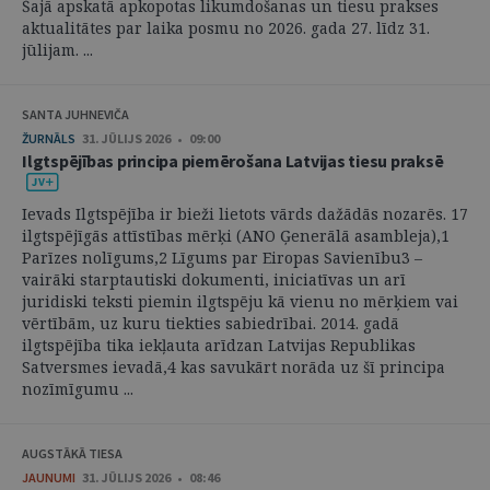
Šajā apskatā apkopotas likumdošanas un tiesu prakses
aktualitātes par laika posmu no 2026. gada 27. līdz 31.
jūlijam. ...
SANTA JUHNEVIČA
ŽURNĀLS
31. JŪLIJS 2026 • 09:00
Ilgtspējības principa piemērošana Latvijas tiesu praksē
Ievads Ilgtspējība ir bieži lietots vārds dažādās nozarēs. 17
ilgtspējīgās attīstības mērķi (ANO Ģenerālā asambleja),1
Parīzes nolīgums,2 Līgums par Eiropas Savienību3 –
vairāki starptautiski dokumenti, iniciatīvas un arī
juridiski teksti piemin ilgtspēju kā vienu no mērķiem vai
vērtībām, uz kuru tiekties sabiedrībai. 2014. gadā
ilgtspējība tika iekļauta arīdzan Latvijas Republikas
Satversmes ievadā,4 kas savukārt norāda uz šī principa
nozīmīgumu ...
AUGSTĀKĀ TIESA
JAUNUMI
31. JŪLIJS 2026 • 08:46