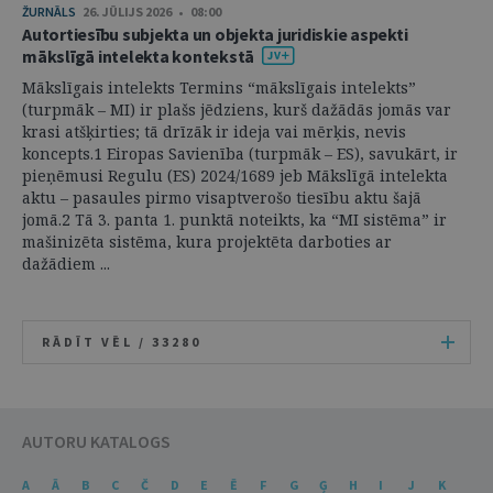
ŽURNĀLS
26. JŪLIJS 2026 • 08:00
Autortiesību subjekta un objekta juridiskie aspekti
mākslīgā intelekta kontekstā
Mākslīgais intelekts Termins “mākslīgais intelekts”
(turpmāk – MI) ir plašs jēdziens, kurš dažādās jomās var
krasi atšķirties; tā drīzāk ir ideja vai mērķis, nevis
koncepts.1 Eiropas Savienība (turpmāk – ES), savukārt, ir
pieņēmusi Regulu (ES) 2024/1689 jeb Mākslīgā intelekta
aktu – pasaules pirmo visaptverošo tiesību aktu šajā
jomā.2 Tā 3. panta 1. punktā noteikts, ka “MI sistēma” ir
mašinizēta sistēma, kura projektēta darboties ar
dažādiem ...
RĀDĪT VĒL /
33280
AUTORU KATALOGS
A
Ā
B
C
Č
D
E
Ē
F
G
Ģ
H
I
J
K