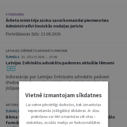
#TEIRDARBS
Ārlietu ministrija aicina savai komandai pievienoties
Administratīvi tiesiskās nodaļas juristu
Pieteikšanās līdz: 21.08.2026.
LATVIJAS ZVĒRINĀTU ADVOKĀTU PADOME
ŽURNĀLS
31. JŪLIJS 2026 • 07:00
Latvijas Zvērinātu advokātu padomes aktuālie lēmumi
Informācija par Latvijas Zvērinātu advokātu padomē
(Padome) laikposmā no 2026. gada 25. jūnija līdz 28.
jūlijam pieņemtajiem lēmumiem. ...
Vietnē izmantojam sīkdatnes
Lai vietne pilnvērtīgi darbotos, tiek izmantotas
ARTŪRS KURBATOVS, INGA KUDEIKINA, MARTA URBĀNE
nepieciešamās (obligātās) sīkdatnes. Ar Jūsu
ŽURNĀLS
29. JŪLIJS 2026 • 08:00
Bērna labākās intereses civilprocesā: starp procesuālo
piekrišanu var tikt izmantotas vēl citas –
formālismu un pienākumu nekavējoties reaģēt uz
statistikas, sociālo mediju un funkcionalitātes.