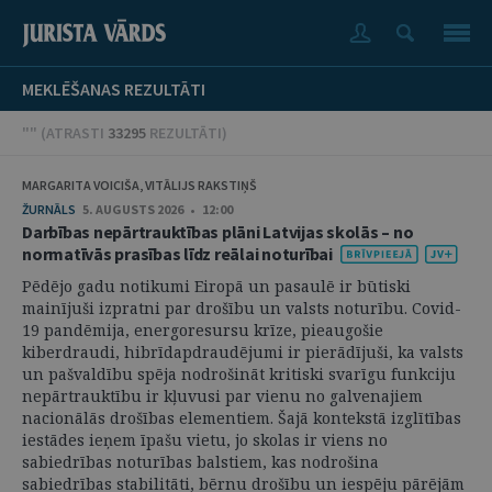
MEKLĒŠANAS REZULTĀTI
"" (
ATRASTI
33295
REZULTĀTI
)
MARGARITA VOICIŠA, VITĀLIJS RAKSTIŅŠ
ŽURNĀLS
5. AUGUSTS 2026 • 12:00
Darbības nepārtrauktības plāni Latvijas skolās – no
normatīvās prasības līdz reālai noturībai
Pēdējo gadu notikumi Eiropā un pasaulē ir būtiski
mainījuši izpratni par drošību un valsts noturību. Covid-
19 pandēmija, energoresursu krīze, pieaugošie
kiberdraudi, hibrīdapdraudējumi ir pierādījuši, ka valsts
un pašvaldību spēja nodrošināt kritiski svarīgu funkciju
nepārtrauktību ir kļuvusi par vienu no galvenajiem
nacionālās drošības elementiem. Šajā kontekstā izglītības
iestādes ieņem īpašu vietu, jo skolas ir viens no
sabiedrības noturības balstiem, kas nodrošina
sabiedrības stabilitāti, bērnu drošību un iespēju pārējām