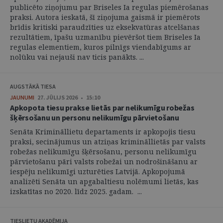
publicēto ziņojumu par Briseles Ia regulas piemērošanas
praksi. Autora ieskatā, šī ziņojuma gaismā ir piemērots
brīdis kritiski paraudzīties uz eksekvatūras atcelšanas
rezultātiem, īpašu uzmanību pievēršot tiem Briseles Ia
regulas elementiem, kuros pilnīgs viendabīgums ar
nolūku vai nejauši nav ticis panākts. ...
AUGSTĀKĀ TIESA
JAUNUMI
27. JŪLIJS 2026 • 15:10
Apkopota tiesu prakse lietās par nelikumīgu robežas
šķērsošanu un personu nelikumīgu pārvietošanu
Senāta Krimināllietu departaments ir apkopojis tiesu
praksi, secinājumus un atziņas krimināllietās par valsts
robežas nelikumīgu šķērsošanu, personu nelikumīgu
pārvietošanu pāri valsts robežai un nodrošināšanu ar
iespēju nelikumīgi uzturēties Latvijā. Apkopojumā
analizēti Senāta un apgabaltiesu nolēmumi lietās, kas
izskatītas no 2020. līdz 2025. gadam. ...
TIESLIETU AKADĒMIJA