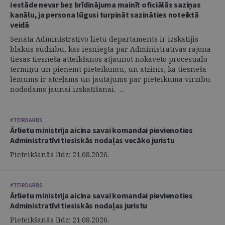
Iestāde nevar bez brīdinājuma mainīt oficiālās saziņas
kanālu, ja persona lūgusi turpināt sazināties noteiktā
veidā
Senāta Administratīvo lietu departaments ir izskatījis
blakus sūdzību, kas iesniegta par Administratīvās rajona
tiesas tiesneša atteikšanos atjaunot nokavēto procesuālo
termiņu un pieņemt pieteikumu, un atzinis, ka tiesneša
lēmums ir atceļams un jautājums par pieteikuma virzību
nododams jaunai izskatīšanai. ...
#TEIRDARBS
Ārlietu ministrija aicina savai komandai pievienoties
Administratīvi tiesiskās nodaļas vecāko juristu
Pieteikšanās līdz: 21.08.2026.
#TEIRDARBS
Ārlietu ministrija aicina savai komandai pievienoties
Administratīvi tiesiskās nodaļas juristu
Pieteikšanās līdz: 21.08.2026.