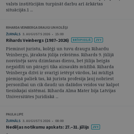
valsts institūcijām turpināt darbu arī ārkārtas
situācijās.1 ...
RIHARDA VEINBERGA DRAUGI UN KOLĒĢI
ŽURNĀLS
3. AUGUSTS 2026 • 15:00
Rihards Veinbergs (1987–2026)
Pieminot juristu, kolēģi un tuvu draugu Rihardu
Veinbergu, jāraksta jūlija rekviēms. Rihards 9. jūlijā
nosvinēja savu dzimšanas dienu, bet jūlija beigās
negaidīti un pāragri tika aizsaukts mūžībā. Riharda
Veinberga dzīvi ir svarīgi ietērpt vārdos, lai mūžīgā
piemiņā paliek tas, kā jurista profesija ļauj nobriest
personībai un cik daudz un dažādos veidos var kalpot
tiesiskajai sistēmai. Riharda Alma Mater bija Latvijas
Universitātes Juridiskā ...
PAULA LIPE
ŽURNĀLS
3. AUGUSTS 2026 • 08:00
Nedēļas notikumu apskats: 27.–31. jūlijs