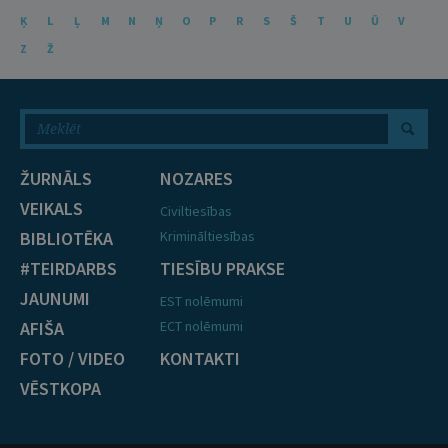
Ķ
L
Ļ
M
N
Ņ
O
P
R
S
Š
T
U
Ū
V
Z
Ž
ŽURNĀLS
NOZARES
VEIKALS
Civiltiesības
BIBLIOTĒKA
Krimināltiesības
#TEIRDARBS
TIESĪBU PRAKSE
JAUNUMI
EST nolēmumi
AFIŠA
ECT nolēmumi
FOTO / VIDEO
KONTAKTI
VĒSTKOPA