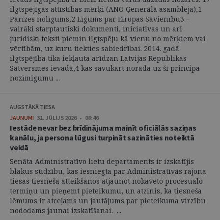
ilgtspējīgās attīstības mērķi (ANO Ģenerālā asambleja),1
Parīzes nolīgums,2 Līgums par Eiropas Savienību3 –
vairāki starptautiski dokumenti, iniciatīvas un arī
juridiski teksti piemin ilgtspēju kā vienu no mērķiem vai
vērtībām, uz kuru tiekties sabiedrībai. 2014. gadā
ilgtspējība tika iekļauta arīdzan Latvijas Republikas
Satversmes ievadā,4 kas savukārt norāda uz šī principa
nozīmīgumu ...
AUGSTĀKĀ TIESA
JAUNUMI
31. JŪLIJS 2026 • 08:46
Iestāde nevar bez brīdinājuma mainīt oficiālās saziņas
kanālu, ja persona lūgusi turpināt sazināties noteiktā
veidā
Senāta Administratīvo lietu departaments ir izskatījis
blakus sūdzību, kas iesniegta par Administratīvās rajona
tiesas tiesneša atteikšanos atjaunot nokavēto procesuālo
termiņu un pieņemt pieteikumu, un atzinis, ka tiesneša
lēmums ir atceļams un jautājums par pieteikuma virzību
nododams jaunai izskatīšanai. ...