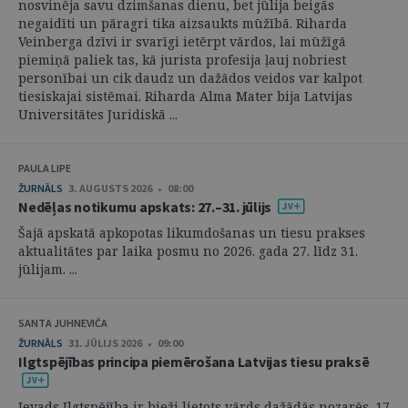
nosvinēja savu dzimšanas dienu, bet jūlija beigās
negaidīti un pāragri tika aizsaukts mūžībā. Riharda
Veinberga dzīvi ir svarīgi ietērpt vārdos, lai mūžīgā
piemiņā paliek tas, kā jurista profesija ļauj nobriest
personībai un cik daudz un dažādos veidos var kalpot
tiesiskajai sistēmai. Riharda Alma Mater bija Latvijas
Universitātes Juridiskā ...
PAULA LIPE
ŽURNĀLS
3. AUGUSTS 2026 • 08:00
Nedēļas notikumu apskats: 27.–31. jūlijs
Šajā apskatā apkopotas likumdošanas un tiesu prakses
aktualitātes par laika posmu no 2026. gada 27. līdz 31.
jūlijam. ...
SANTA JUHNEVIČA
ŽURNĀLS
31. JŪLIJS 2026 • 09:00
Ilgtspējības principa piemērošana Latvijas tiesu praksē
Ievads Ilgtspējība ir bieži lietots vārds dažādās nozarēs. 17