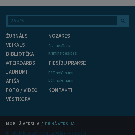
ŽURNĀLS
NOZARES
VEIKALS
Civiltiesības
BIBLIOTĒKA
Krimināltiesības
#TEIRDARBS
TIESĪBU PRAKSE
JAUNUMI
EST nolēmumi
AFIŠA
ECT nolēmumi
FOTO / VIDEO
KONTAKTI
VĒSTKOPA
MOBILĀ VERSIJA /
PILNĀ VERSIJA
© Oficiālais izdevējs Latvijas Vēstnesis