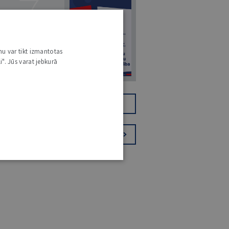
7
nu var tikt izmantotas
14. JŪLIJS 2026
i". Jūs varat jebkurā
NR 7 (1425)
TIKAI DIGITĀLI
JV+
PIESAKIES VĒSTKOPAI