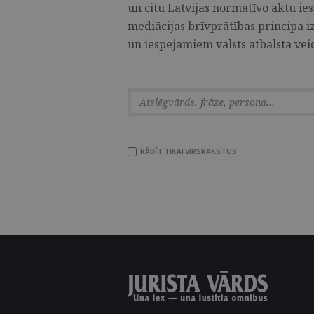
un citu Latvijas normatīvo aktu i
mediācijas brīvprātības principa i
un iespējamiem valsts atbalsta vei
RĀDĪT TIKAI VIRSRAKSTUS