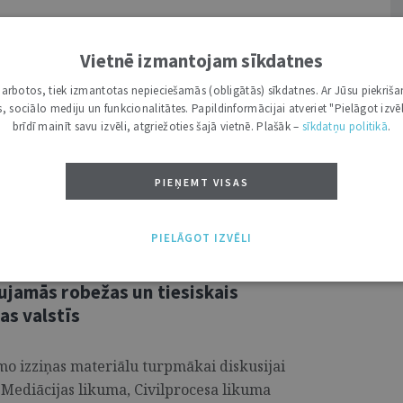
iski transformē Eiropas Savienības
Vietnē izmantojam sīkdatnes
laikus radot jaunus riskus patērētāja
i darbotos, tiek izmantotas nepieciešamās (obligātās) sīkdatnes. Ar Jūsu piekriša
 patērētāju tiesību aizsardzības
kas, sociālo mediju un funkcionalitātes. Papildinformācijai atveriet "Pielāgot izvēl
ā vidē uzņēmēji arvien plašāk balstās uz
brīdī mainīt savu izvēli, atgriežoties šajā vietnē. Plašāk –
sīkdatņu politikā
.
lizāciju un patērētāja uzvedības
inājumi ļauj mērķtiecīgi veidot un
PIEŅEMT VISAS
PIELĀGOT IZVĒLI
 BRIĶENA
,
KRISTAPS MIKOSS
I. VIEDOKĻI
ujamās robežas un tiesiskais
as valstīs
o izziņas materiālu turpmākai diskusijai
 Mediācijas likuma, Civilprocesa likuma