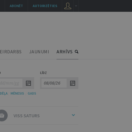
ABONĒT
AUTORIZĒTIES
EIRDARBS
JAUNUMI
ARHĪVS
O
LĪDZ
DĒĻA
/
MĒNESIS
/
GADS
VISS SATURS