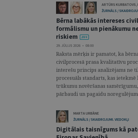
ARTŪRS KURBATOVS
,
ŽURNĀLS / SKAIDROJUM
Bērna labākās intereses civi
formālismu un pienākumu ne
riskiem
29. JŪLIJS 2026 • 08:00
Raksta mērķis ir pamatot, ka bērna
civilprocesā prasa kvalitatīvu pro
interešu princips analizējams ne tik
procesuāls standarts, kas ietekmē 
trūkumu novēršanas samērīgumu, b
pārbaudi un pagaidu noregulējuma 
MARTA URBĀNE
ŽURNĀLS / SKAIDROJUMI. VIEDOKĻI
Digitālais taisnīgums kā pat
Eiropas Savienībā