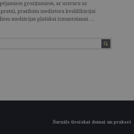
espējamiem grozījumiem, ar uzsvaru uz
zpratni, prasībām mediatora kvalifikācijai
diem mediācijas plašākai izmantošanai. ...
Žurnāls tiesiskai domai un praksei