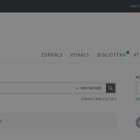
PIRKT
ŽURNĀLS
VEIKALS
BIBLIOTĒKA
#T
N
VISS SATURS
ATRASTI
3
REZULTĀTI
NE