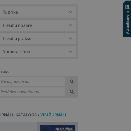
Rubrika
Tiesību nozare
Tiesību prakse
Numura tēma
UTORS
URNĀLU KATALOGS /
VISI ŽURNĀLI