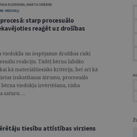
INGA KUDEIKINA
,
MARTA URBĀNE
I. VIEDOKĻI
lprocesā: starp procesuālo
kavējoties reaģēt uz drošības
 viedoklis un iespējamie drošības riski
cesuālu reakciju. Tādēļ bērna labāko
ai kā materiāltiesisks kritērijs, bet arī kā
A
lietas izskatīšanas ātrumu, procesuālo
ērna viedokļa izvērtēšanu, riska
saturu. ...
Ž
ērētāju tiesību attīstības virziens