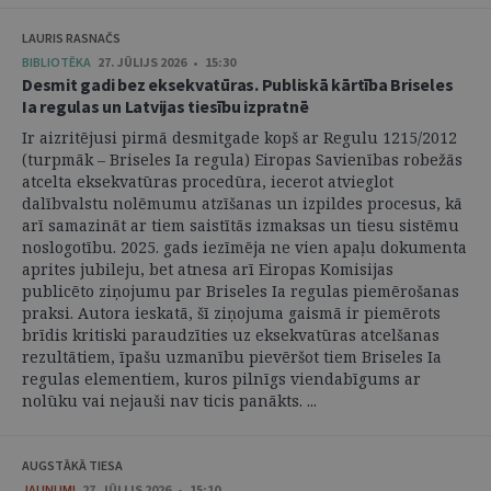
LAURIS RASNAČS
BIBLIOTĒKA
27. JŪLIJS 2026 • 15:30
Desmit gadi bez eksekvatūras. Publiskā kārtība Briseles
Ia regulas un Latvijas tiesību izpratnē
Ir aizritējusi pirmā desmitgade kopš ar Regulu 1215/2012
(turpmāk – Briseles Ia regula) Eiropas Savienības robežās
atcelta eksekvatūras procedūra, iecerot atvieglot
dalībvalstu nolēmumu atzīšanas un izpildes procesus, kā
arī samazināt ar tiem saistītās izmaksas un tiesu sistēmu
noslogotību. 2025. gads iezīmēja ne vien apaļu dokumenta
aprites jubileju, bet atnesa arī Eiropas Komisijas
publicēto ziņojumu par Briseles Ia regulas piemērošanas
praksi. Autora ieskatā, šī ziņojuma gaismā ir piemērots
brīdis kritiski paraudzīties uz eksekvatūras atcelšanas
rezultātiem, īpašu uzmanību pievēršot tiem Briseles Ia
regulas elementiem, kuros pilnīgs viendabīgums ar
nolūku vai nejauši nav ticis panākts. ...
AUGSTĀKĀ TIESA
JAUNUMI
27. JŪLIJS 2026 • 15:10