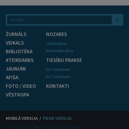
ŽURNĀLS
NOZARES
VEIKALS
Civiltiesības
BIBLIOTĒKA
Krimināltiesības
#TEIRDARBS
TIESĪBU PRAKSE
JAUNUMI
EST nolēmumi
AFIŠA
ECT nolēmumi
FOTO / VIDEO
KONTAKTI
VĒSTKOPA
MOBILĀ VERSIJA /
PILNĀ VERSIJA
© Oficiālais izdevējs Latvijas Vēstnesis