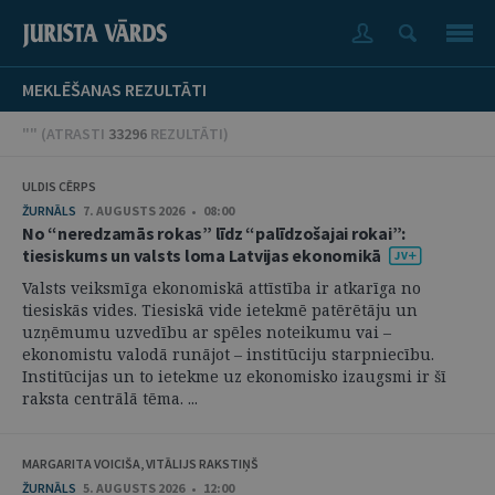
MEKLĒŠANAS REZULTĀTI
"" (
ATRASTI
33296
REZULTĀTI
)
ULDIS CĒRPS
ŽURNĀLS
7. AUGUSTS 2026 • 08:00
No “neredzamās rokas” līdz “palīdzošajai rokai”:
tiesiskums un valsts loma Latvijas ekonomikā
Valsts veiksmīga ekonomiskā attīstība ir atkarīga no
tiesiskās vides. Tiesiskā vide ietekmē patērētāju un
uzņēmumu uzvedību ar spēles noteikumu vai –
ekonomistu valodā runājot – institūciju starpniecību.
Institūcijas un to ietekme uz ekonomisko izaugsmi ir šī
raksta centrālā tēma. ...
MARGARITA VOICIŠA, VITĀLIJS RAKSTIŅŠ
ŽURNĀLS
5. AUGUSTS 2026 • 12:00