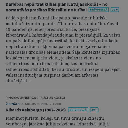
Darbības nepārtrauktības plāni Latvijas skolās – no
normatīvās prasības līdz reālai noturībai
Pēdējo gadu notikumi Eiropā un pasaulē ir būtiski
mainījuši izpratni par drošību un valsts noturību. Covid-
19 pandēmija, energoresursu krīze, pieaugošie
kiberdraudi, hibrīdapdraudējumi ir pierādījuši, ka valsts
un pašvaldību spēja nodrošināt kritiski svarīgu funkciju
nepārtrauktību ir kļuvusi par vienu no galvenajiem
nacionālās drošības elementiem. Šajā kontekstā izglītības
iestādes ieņem īpašu vietu, jo skolas ir viens no
sabiedrības noturības balstiem, kas nodrošina
sabiedrības stabilitāti, bērnu drošību un iespēju pārējām
valsts institūcijām turpināt darbu arī ārkārtas
situācijās.1 ...
RIHARDA VEINBERGA DRAUGI UN KOLĒĢI
ŽURNĀLS
3. AUGUSTS 2026 • 15:00
Rihards Veinbergs (1987–2026)
Pieminot juristu, kolēģi un tuvu draugu Rihardu
Veinbergu, jāraksta jūlija rekviēms. Rihards 9. jūlijā