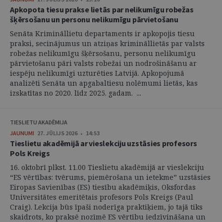
Apkopota tiesu prakse lietās par nelikumīgu robežas
šķērsošanu un personu nelikumīgu pārvietošanu
Senāta Krimināllietu departaments ir apkopojis tiesu
praksi, secinājumus un atziņas krimināllietās par valsts
robežas nelikumīgu šķērsošanu, personu nelikumīgu
pārvietošanu pāri valsts robežai un nodrošināšanu ar
iespēju nelikumīgi uzturēties Latvijā. Apkopojumā
analizēti Senāta un apgabaltiesu nolēmumi lietās, kas
izskatītas no 2020. līdz 2025. gadam. ...
TIESLIETU AKADĒMIJA
JAUNUMI
27. JŪLIJS 2026 • 14:53
Tieslietu akadēmijā ar vieslekciju uzstāsies profesors
Pols Kreigs
16. oktobrī plkst. 11.00 Tieslietu akadēmijā ar vieslekciju
“ES vērtības: tvērums, piemērošana un ietekme” uzstāsies
Eiropas Savienības (ES) tiesību akadēmiķis, Oksfordas
Universitātes emeritētais profesors Pols Kreigs (Paul
Craig). Lekcija būs īpaši noderīga praktiķiem, jo tajā tiks
skaidrots, ko praksē nozīmē ES vērtību iedzīvināšana un