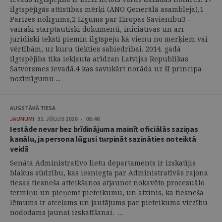
ilgtspējīgās attīstības mērķi (ANO Ģenerālā asambleja),1
Parīzes nolīgums,2 Līgums par Eiropas Savienību3 –
vairāki starptautiski dokumenti, iniciatīvas un arī
juridiski teksti piemin ilgtspēju kā vienu no mērķiem vai
vērtībām, uz kuru tiekties sabiedrībai. 2014. gadā
ilgtspējība tika iekļauta arīdzan Latvijas Republikas
Satversmes ievadā,4 kas savukārt norāda uz šī principa
nozīmīgumu ...
AUGSTĀKĀ TIESA
JAUNUMI
31. JŪLIJS 2026 • 08:46
Iestāde nevar bez brīdinājuma mainīt oficiālās saziņas
kanālu, ja persona lūgusi turpināt sazināties noteiktā
veidā
Senāta Administratīvo lietu departaments ir izskatījis
blakus sūdzību, kas iesniegta par Administratīvās rajona
tiesas tiesneša atteikšanos atjaunot nokavēto procesuālo
termiņu un pieņemt pieteikumu, un atzinis, ka tiesneša
lēmums ir atceļams un jautājums par pieteikuma virzību
nododams jaunai izskatīšanai. ...