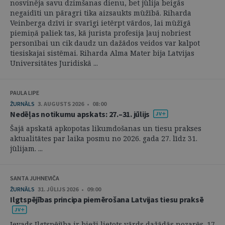
nosvinēja savu dzimšanas dienu, bet jūlija beigās
negaidīti un pāragri tika aizsaukts mūžībā. Riharda
Veinberga dzīvi ir svarīgi ietērpt vārdos, lai mūžīgā
piemiņā paliek tas, kā jurista profesija ļauj nobriest
personībai un cik daudz un dažādos veidos var kalpot
tiesiskajai sistēmai. Riharda Alma Mater bija Latvijas
Universitātes Juridiskā ...
PAULA LIPE
ŽURNĀLS
3. AUGUSTS 2026 • 08:00
Nedēļas notikumu apskats: 27.–31. jūlijs
Šajā apskatā apkopotas likumdošanas un tiesu prakses
aktualitātes par laika posmu no 2026. gada 27. līdz 31.
jūlijam. ...
SANTA JUHNEVIČA
ŽURNĀLS
31. JŪLIJS 2026 • 09:00
Ilgtspējības principa piemērošana Latvijas tiesu praksē
Ievads Ilgtspējība ir bieži lietots vārds dažādās nozarēs. 17