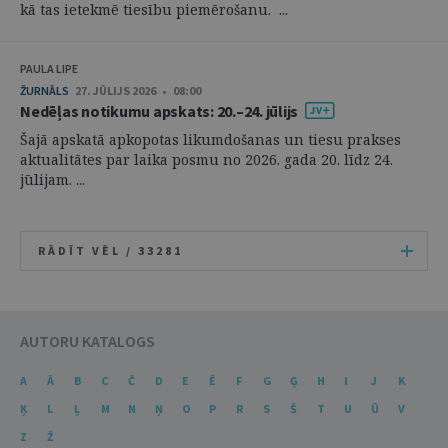
kā tas ietekmē tiesību piemērošanu. ...
PAULA LIPE
ŽURNĀLS
27. JŪLIJS 2026 • 08:00
Nedēļas notikumu apskats: 20.–24. jūlijs
Šajā apskatā apkopotas likumdošanas un tiesu prakses
aktualitātes par laika posmu no 2026. gada 20. līdz 24.
jūlijam. ...
RĀDĪT VĒL /
33281
AUTORU KATALOGS
A
Ā
B
C
Č
D
E
Ē
F
G
Ģ
H
I
J
K
Ķ
L
Ļ
M
N
Ņ
O
P
R
S
Š
T
U
Ū
V
Z
Ž