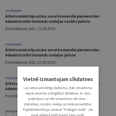
#TEIRDARBS
Ārlietu ministrija aicina savai komandai pievienoties
Administratīvi tiesiskās nodaļas vecāko juristu
Pieteikšanās līdz: 21.08.2026.
#TEIRDARBS
Ārlietu ministrija aicina savai komandai pievienoties
Administratīvi tiesiskās nodaļas juristu
Pieteikšanās līdz: 21.08.2026.
Vietnē izmantojam sīkdatnes
#TEIRDARBS
Ārlietu ministrija aicina savai komandai pievienoties
Lai vietne pilnvērtīgi darbotos, tiek izmantotas
Administratīvi tiesiskās nodaļas juristu
nepieciešamās (obligātās) sīkdatnes. Ar Jūsu
Pieteikšanās līdz: 21.08.2026.
piekrišanu var tikt izmantotas vēl citas –
statistikas, sociālo mediju un funkcionalitātes.
Papildinformācijai atveriet "Pielāgot izvēli". Jūs
LATVIJAS ZVĒRINĀTU ADVOKĀTU PADOME
varat jebkurā brīdī mainīt savu izvēli,