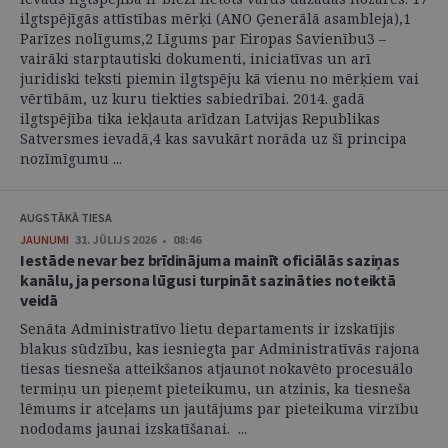
ilgtspējīgās attīstības mērķi (ANO Ģenerālā asambleja),1
Parīzes nolīgums,2 Līgums par Eiropas Savienību3 –
vairāki starptautiski dokumenti, iniciatīvas un arī
juridiski teksti piemin ilgtspēju kā vienu no mērķiem vai
vērtībām, uz kuru tiekties sabiedrībai. 2014. gadā
ilgtspējība tika iekļauta arīdzan Latvijas Republikas
Satversmes ievadā,4 kas savukārt norāda uz šī principa
nozīmīgumu ...
AUGSTĀKĀ TIESA
JAUNUMI
31. JŪLIJS 2026 • 08:46
Iestāde nevar bez brīdinājuma mainīt oficiālās saziņas
kanālu, ja persona lūgusi turpināt sazināties noteiktā
veidā
Senāta Administratīvo lietu departaments ir izskatījis
blakus sūdzību, kas iesniegta par Administratīvās rajona
tiesas tiesneša atteikšanos atjaunot nokavēto procesuālo
termiņu un pieņemt pieteikumu, un atzinis, ka tiesneša
lēmums ir atceļams un jautājums par pieteikuma virzību
nododams jaunai izskatīšanai. ...