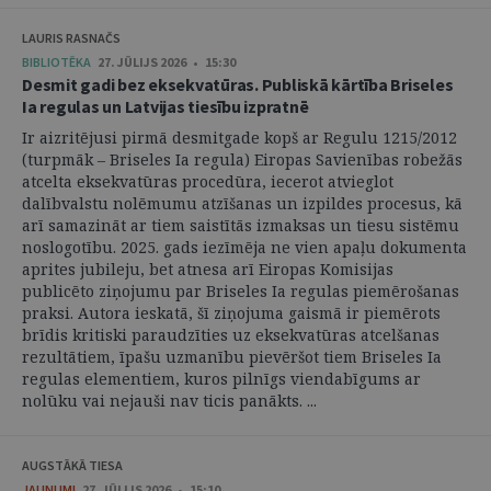
LAURIS RASNAČS
BIBLIOTĒKA
27. JŪLIJS 2026 • 15:30
Desmit gadi bez eksekvatūras. Publiskā kārtība Briseles
Ia regulas un Latvijas tiesību izpratnē
Ir aizritējusi pirmā desmitgade kopš ar Regulu 1215/2012
(turpmāk – Briseles Ia regula) Eiropas Savienības robežās
atcelta eksekvatūras procedūra, iecerot atvieglot
dalībvalstu nolēmumu atzīšanas un izpildes procesus, kā
arī samazināt ar tiem saistītās izmaksas un tiesu sistēmu
noslogotību. 2025. gads iezīmēja ne vien apaļu dokumenta
aprites jubileju, bet atnesa arī Eiropas Komisijas
publicēto ziņojumu par Briseles Ia regulas piemērošanas
praksi. Autora ieskatā, šī ziņojuma gaismā ir piemērots
brīdis kritiski paraudzīties uz eksekvatūras atcelšanas
rezultātiem, īpašu uzmanību pievēršot tiem Briseles Ia
regulas elementiem, kuros pilnīgs viendabīgums ar
nolūku vai nejauši nav ticis panākts. ...
AUGSTĀKĀ TIESA
JAUNUMI
27. JŪLIJS 2026 • 15:10