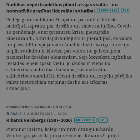
Darbības nepārtrauktības plāni Latvijas skolās – no
normatīvās prasības līdz reālai noturībai
Pēdējo gadu notikumi Eiropā un pasaulē ir būtiski
mainījuši izpratni par drošību un valsts noturību. Covid-
19 pandēmija, energoresursu krīze, pieaugošie
kiberdraudi, hibrīdapdraudējumi ir pierādījuši, ka valsts
un pašvaldību spēja nodrošināt kritiski svarīgu funkciju
nepārtrauktību ir kļuvusi par vienu no galvenajiem
nacionālās drošības elementiem. Šajā kontekstā izglītības
iestādes ieņem īpašu vietu, jo skolas ir viens no
sabiedrības noturības balstiem, kas nodrošina
sabiedrības stabilitāti, bērnu drošību un iespēju pārējām
valsts institūcijām turpināt darbu arī ārkārtas
situācijās.1 ...
RIHARDA VEINBERGA DRAUGI UN KOLĒĢI
ŽURNĀLS
3. AUGUSTS 2026 • 15:00
Rihards Veinbergs (1987–2026)
Pieminot juristu, kolēģi un tuvu draugu Rihardu
Veinbergu, jāraksta jūlija rekviēms. Rihards 9. jūlijā