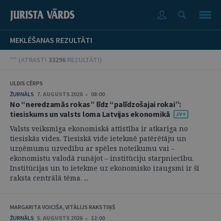
MEKLĒŠANAS REZULTĀTI
"" (
ATRASTI
33296
REZULTĀTI
)
ULDIS CĒRPS
ŽURNĀLS
7. AUGUSTS 2026 • 08:00
No “neredzamās rokas” līdz “palīdzošajai rokai”:
tiesiskums un valsts loma Latvijas ekonomikā
Valsts veiksmīga ekonomiskā attīstība ir atkarīga no
tiesiskās vides. Tiesiskā vide ietekmē patērētāju un
uzņēmumu uzvedību ar spēles noteikumu vai –
ekonomistu valodā runājot – institūciju starpniecību.
Institūcijas un to ietekme uz ekonomisko izaugsmi ir šī
raksta centrālā tēma. ...
MARGARITA VOICIŠA, VITĀLIJS RAKSTIŅŠ
ŽURNĀLS
5. AUGUSTS 2026 • 12:00