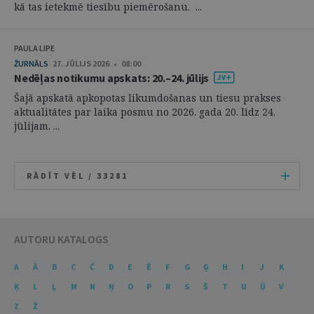
kā tas ietekmē tiesību piemērošanu. ...
PAULA LIPE
ŽURNĀLS
27. JŪLIJS 2026 • 08:00
Nedēļas notikumu apskats: 20.–24. jūlijs
Šajā apskatā apkopotas likumdošanas un tiesu prakses
aktualitātes par laika posmu no 2026. gada 20. līdz 24.
jūlijam. ...
RĀDĪT VĒL /
33281
AUTORU KATALOGS
A
Ā
B
C
Č
D
E
Ē
F
G
Ģ
H
I
J
K
Ķ
L
Ļ
M
N
Ņ
O
P
R
S
Š
T
U
Ū
V
Z
Ž