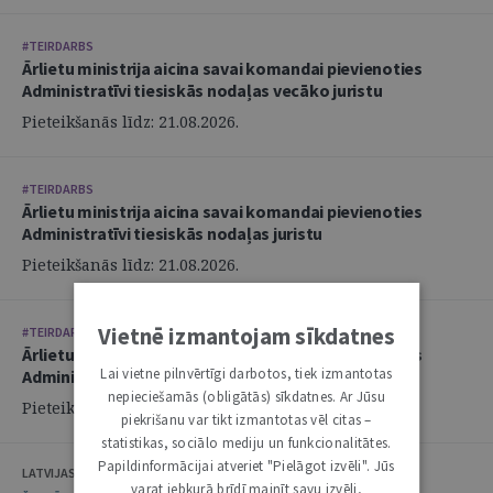
#TEIRDARBS
Ārlietu ministrija aicina savai komandai pievienoties
Administratīvi tiesiskās nodaļas vecāko juristu
Pieteikšanās līdz: 21.08.2026.
#TEIRDARBS
Ārlietu ministrija aicina savai komandai pievienoties
Administratīvi tiesiskās nodaļas juristu
Pieteikšanās līdz: 21.08.2026.
Vietnē izmantojam sīkdatnes
#TEIRDARBS
Ārlietu ministrija aicina savai komandai pievienoties
Lai vietne pilnvērtīgi darbotos, tiek izmantotas
Administratīvi tiesiskās nodaļas juristu
nepieciešamās (obligātās) sīkdatnes. Ar Jūsu
Pieteikšanās līdz: 21.08.2026.
piekrišanu var tikt izmantotas vēl citas –
statistikas, sociālo mediju un funkcionalitātes.
Papildinformācijai atveriet "Pielāgot izvēli". Jūs
LATVIJAS ZVĒRINĀTU ADVOKĀTU PADOME
varat jebkurā brīdī mainīt savu izvēli,