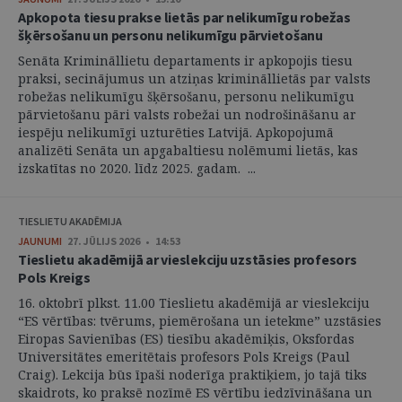
Apkopota tiesu prakse lietās par nelikumīgu robežas
šķērsošanu un personu nelikumīgu pārvietošanu
Senāta Krimināllietu departaments ir apkopojis tiesu
praksi, secinājumus un atziņas krimināllietās par valsts
robežas nelikumīgu šķērsošanu, personu nelikumīgu
pārvietošanu pāri valsts robežai un nodrošināšanu ar
iespēju nelikumīgi uzturēties Latvijā. Apkopojumā
analizēti Senāta un apgabaltiesu nolēmumi lietās, kas
izskatītas no 2020. līdz 2025. gadam. ...
TIESLIETU AKADĒMIJA
JAUNUMI
27. JŪLIJS 2026 • 14:53
Tieslietu akadēmijā ar vieslekciju uzstāsies profesors
Pols Kreigs
16. oktobrī plkst. 11.00 Tieslietu akadēmijā ar vieslekciju
“ES vērtības: tvērums, piemērošana un ietekme” uzstāsies
Eiropas Savienības (ES) tiesību akadēmiķis, Oksfordas
Universitātes emeritētais profesors Pols Kreigs (Paul
Craig). Lekcija būs īpaši noderīga praktiķiem, jo tajā tiks
skaidrots, ko praksē nozīmē ES vērtību iedzīvināšana un