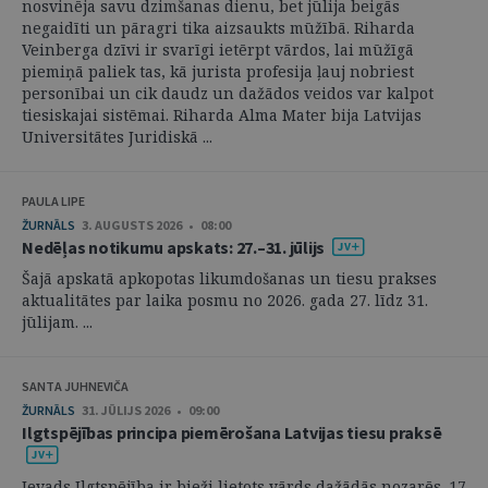
nosvinēja savu dzimšanas dienu, bet jūlija beigās
negaidīti un pāragri tika aizsaukts mūžībā. Riharda
Veinberga dzīvi ir svarīgi ietērpt vārdos, lai mūžīgā
piemiņā paliek tas, kā jurista profesija ļauj nobriest
personībai un cik daudz un dažādos veidos var kalpot
tiesiskajai sistēmai. Riharda Alma Mater bija Latvijas
Universitātes Juridiskā ...
PAULA LIPE
ŽURNĀLS
3. AUGUSTS 2026 • 08:00
Nedēļas notikumu apskats: 27.–31. jūlijs
Šajā apskatā apkopotas likumdošanas un tiesu prakses
aktualitātes par laika posmu no 2026. gada 27. līdz 31.
jūlijam. ...
SANTA JUHNEVIČA
ŽURNĀLS
31. JŪLIJS 2026 • 09:00
Ilgtspējības principa piemērošana Latvijas tiesu praksē
Ievads Ilgtspējība ir bieži lietots vārds dažādās nozarēs. 17