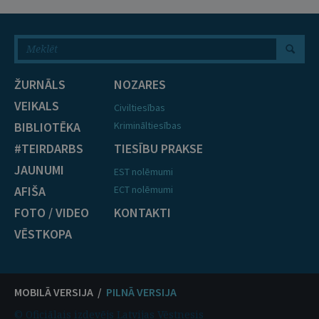
ŽURNĀLS
NOZARES
VEIKALS
Civiltiesības
BIBLIOTĒKA
Krimināltiesības
#TEIRDARBS
TIESĪBU PRAKSE
JAUNUMI
EST nolēmumi
AFIŠA
ECT nolēmumi
FOTO / VIDEO
KONTAKTI
VĒSTKOPA
MOBILĀ VERSIJA /
PILNĀ VERSIJA
© Oficiālais izdevējs Latvijas Vēstnesis