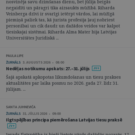
nosvinēja savu dzimšanas dienu, bet jūlija beigās
negaidīti un pāragri tika aizsaukts mūžībā. Riharda
Veinberga dzīvi ir svarīgi ietērpt vārdos, lai mūžīgā
piemiņā paliek tas, kā jurista profesija ļauj nobriest
personībai un cik daudz un dažādos veidos var kalpot
tiesiskajai sistēmai. Riharda Alma Mater bija Latvijas
Universitātes Juridiskā ...
PAULA LIPE
ŽURNĀLS
3. AUGUSTS 2026 • 08:00
Nedēļas notikumu apskats: 27.–31. jūlijs
Šajā apskatā apkopotas likumdošanas un tiesu prakses
aktualitātes par laika posmu no 2026. gada 27. līdz 31.
jūlijam. ...
SANTA JUHNEVIČA
ŽURNĀLS
31. JŪLIJS 2026 • 09:00
Ilgtspējības principa piemērošana Latvijas tiesu praksē
Ievads Ilgtspējība ir bieži lietots vārds dažādās nozarēs. 17