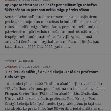
Apkopota tiesu prakse lietās par nelikumīgu robežas
šķērsošanu un personu nelikumīgu pārvietošanu
Senāta Krimināllietu departaments ir apkopojis tiesu
praksi, secinājumus un atziņas krimināllietās par valsts
robežas nelikumīgu šķērsošanu, personu nelikumīgu
pārvietošanu pāri valsts robežai un nodrošināšanu ar
iespēju nelikumīgi uzturēties Latvijā. Apkopojumā
analizēti Senāta un apgabaltiesu nolēmumi lietās, kas
izskatītas no 2020. līdz 2025. gadam. ...
TIESLIETU AKADĒMIJA
JAUNUMI
27. JŪLIJS 2026 • 14:53
Tieslietu akadēmijā ar vieslekciju uzstāsies profesors
Pols Kreigs
16. oktobrī plkst. 11.00 Tieslietu akadēmijā ar vieslekciju
“ES vērtības: tvērums, piemērošana un ietekme” uzstāsies
Eiropas Savienības (ES) tiesību akadēmiķis, Oksfordas
Universitātes emeritētais profesors Pols Kreigs (Paul
Craig). Lekcija būs īpaši noderīga praktiķiem, jo tajā tiks
skaidrots, ko praksē nozīmē ES vērtību iedzīvināšana un