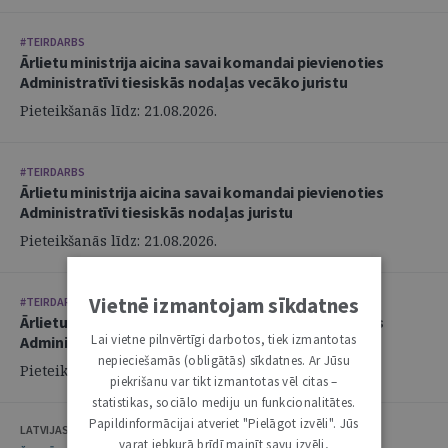
#TEIRDARBS
Ārlietu ministrija aicina savai komandai pievienoties
Administratīvi tiesiskās nodaļas vecāko juristu
Pieteikšanās līdz: 21.08.2026.
#TEIRDARBS
Ārlietu ministrija aicina savai komandai pievienoties
Administratīvi tiesiskās nodaļas juristu
Pieteikšanās līdz: 21.08.2026.
Vietnē izmantojam sīkdatnes
#TEIRDARBS
Ārlietu ministrija aicina savai komandai pievienoties
Lai vietne pilnvērtīgi darbotos, tiek izmantotas
Administratīvi tiesiskās nodaļas juristu
nepieciešamās (obligātās) sīkdatnes. Ar Jūsu
Pieteikšanās līdz: 21.08.2026.
piekrišanu var tikt izmantotas vēl citas –
statistikas, sociālo mediju un funkcionalitātes.
Papildinformācijai atveriet "Pielāgot izvēli". Jūs
LATVIJAS ZVĒRINĀTU ADVOKĀTU PADOME
varat jebkurā brīdī mainīt savu izvēli,