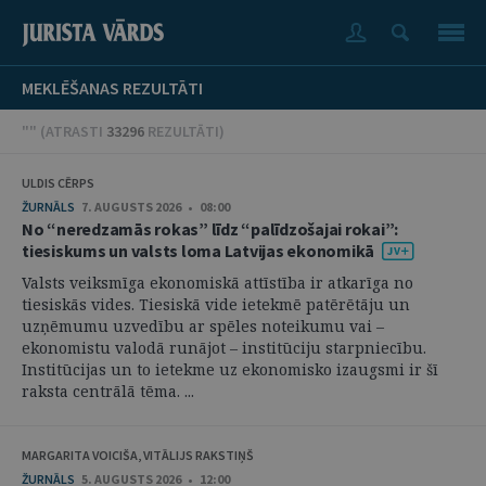
MEKLĒŠANAS REZULTĀTI
"" (
ATRASTI
33296
REZULTĀTI
)
ULDIS CĒRPS
ŽURNĀLS
7. AUGUSTS 2026 • 08:00
No “neredzamās rokas” līdz “palīdzošajai rokai”:
tiesiskums un valsts loma Latvijas ekonomikā
Valsts veiksmīga ekonomiskā attīstība ir atkarīga no
tiesiskās vides. Tiesiskā vide ietekmē patērētāju un
uzņēmumu uzvedību ar spēles noteikumu vai –
ekonomistu valodā runājot – institūciju starpniecību.
Institūcijas un to ietekme uz ekonomisko izaugsmi ir šī
raksta centrālā tēma. ...
MARGARITA VOICIŠA, VITĀLIJS RAKSTIŅŠ
ŽURNĀLS
5. AUGUSTS 2026 • 12:00