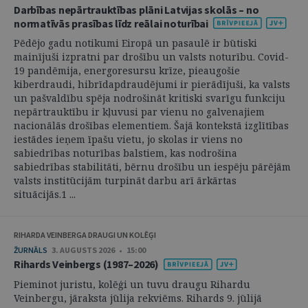
Darbības nepārtrauktības plāni Latvijas skolās – no
normatīvās prasības līdz reālai noturībai
Pēdējo gadu notikumi Eiropā un pasaulē ir būtiski
mainījuši izpratni par drošību un valsts noturību. Covid-
19 pandēmija, energoresursu krīze, pieaugošie
kiberdraudi, hibrīdapdraudējumi ir pierādījuši, ka valsts
un pašvaldību spēja nodrošināt kritiski svarīgu funkciju
nepārtrauktību ir kļuvusi par vienu no galvenajiem
nacionālās drošības elementiem. Šajā kontekstā izglītības
iestādes ieņem īpašu vietu, jo skolas ir viens no
sabiedrības noturības balstiem, kas nodrošina
sabiedrības stabilitāti, bērnu drošību un iespēju pārējām
valsts institūcijām turpināt darbu arī ārkārtas
situācijās.1 ...
RIHARDA VEINBERGA DRAUGI UN KOLĒĢI
ŽURNĀLS
3. AUGUSTS 2026 • 15:00
Rihards Veinbergs (1987–2026)
Pieminot juristu, kolēģi un tuvu draugu Rihardu
Veinbergu, jāraksta jūlija rekviēms. Rihards 9. jūlijā