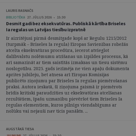
LAURIS RASNAČS
BIBLIOTĒKA
27. JŪLIJS 2026 • 15:30
Desmit gadi bez eksekvatūras. Publiskā kārtība Briseles
Ia regulas un Latvijas tiesību izpratnē
Ir aizritējusi pirmā desmitgade kopš ar Regulu 1215/2012
(turpmāk – Briseles Ia regula) Eiropas Savienības robežās
atcelta eksekvatūras procedūra, iecerot atvieglot
dalībvalstu nolēmumu atzīšanas un izpildes procesus, kā
arī samazināt ar tiem saistītās izmaksas un tiesu sistēmu
noslogotību. 2025. gads iezīmēja ne vien apaļu dokumenta
aprites jubileju, bet atnesa arī Eiropas Komisijas
publicēto ziņojumu par Briseles Ia regulas piemērošanas
praksi. Autora ieskatā, šī ziņojuma gaismā ir piemērots
brīdis kritiski paraudzīties uz eksekvatūras atcelšanas
rezultātiem, īpašu uzmanību pievēršot tiem Briseles Ia
regulas elementiem, kuros pilnīgs viendabīgums ar
nolūku vai nejauši nav ticis panākts. ...
AUGSTĀKĀ TIESA
JAUNUMI
27. JŪLIJS 2026 • 15:10