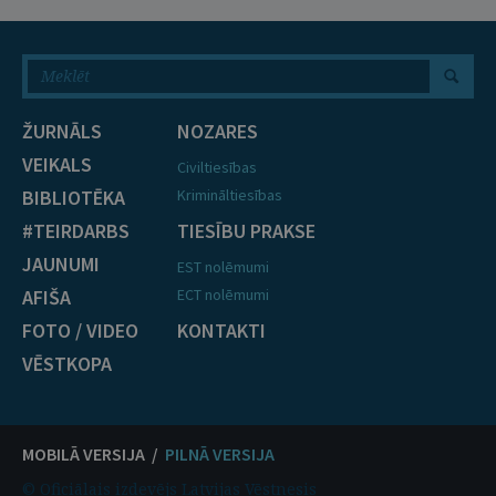
ŽURNĀLS
NOZARES
VEIKALS
Civiltiesības
BIBLIOTĒKA
Krimināltiesības
#TEIRDARBS
TIESĪBU PRAKSE
JAUNUMI
EST nolēmumi
AFIŠA
ECT nolēmumi
FOTO / VIDEO
KONTAKTI
VĒSTKOPA
MOBILĀ VERSIJA /
PILNĀ VERSIJA
© Oficiālais izdevējs Latvijas Vēstnesis