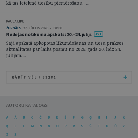
kā tas ietekmē tiesību piemērošanu. ...
PAULA LIPE
ŽURNĀLS
27. JŪLIJS 2026 • 08:00
Nedēļas notikumu apskats: 20.–24. jūlijs
Šajā apskatā apkopotas likumdošanas un tiesu prakses
aktualitātes par laika posmu no 2026. gada 20. līdz 24.
jūlijam. ...
RĀDĪT VĒL /
33281
AUTORU KATALOGS
A
Ā
B
C
Č
D
E
Ē
F
G
Ģ
H
I
J
K
Ķ
L
Ļ
M
N
Ņ
O
P
R
S
Š
T
U
Ū
V
Z
Ž