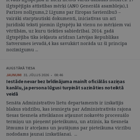
ilgtspējīgās attīstības mērķi (ANO Ģenerālā asambleja),1
Parīzes nolīgums,2 Līgums par Eiropas Savienību3 –
vairāki starptautiski dokumenti, iniciatīvas un arī
juridiski teksti piemin ilgtspēju kā vienu no mērķiem vai
vērtībām, uz kuru tiekties sabiedrībai. 2014. gadā
ilgtspējība tika iekļauta arīdzan Latvijas Republikas
Satversmes ievadā,4 kas savukārt norāda uz šī principa
nozīmīgumu ...
AUGSTĀKĀ TIESA
JAUNUMI
31. JŪLIJS 2026 • 08:46
Iestāde nevar bez brīdinājuma mainīt oficiālās saziņas
kanālu, ja persona lūgusi turpināt sazināties noteiktā
veidā
Senāta Administratīvo lietu departaments ir izskatījis
blakus sūdzību, kas iesniegta par Administratīvās rajona
tiesas tiesneša atteikšanos atjaunot nokavēto procesuālo
termiņu un pieņemt pieteikumu, un atzinis, ka tiesneša
lēmums ir atceļams un jautājums par pieteikuma virzību
nododams jaunai izskatīšanai. ...