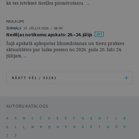
kā tas ietekmē tiesību piemērošanu. ...
PAULA LIPE
ŽURNĀLS
27. JŪLIJS 2026 • 08:00
Nedēļas notikumu apskats: 20.–24. jūlijs
Šajā apskatā apkopotas likumdošanas un tiesu prakses
aktualitātes par laika posmu no 2026. gada 20. līdz 24.
jūlijam. ...
RĀDĪT VĒL /
33281
AUTORU KATALOGS
A
Ā
B
C
Č
D
E
Ē
F
G
Ģ
H
I
J
K
Ķ
L
Ļ
M
N
Ņ
O
P
R
S
Š
T
U
Ū
V
Z
Ž