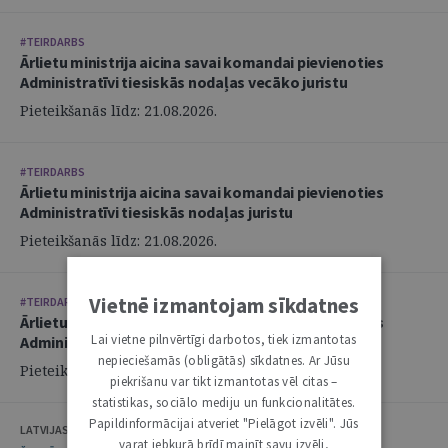
#TEIRDARBS
Ārlietu ministrija aicina savai komandai pievienoties
Administratīvi tiesiskās nodaļas vecāko juristu
Pieteikšanās līdz: 21.08.2026.
#TEIRDARBS
Ārlietu ministrija aicina savai komandai pievienoties
Administratīvi tiesiskās nodaļas juristu
Pieteikšanās līdz: 21.08.2026.
Vietnē izmantojam sīkdatnes
#TEIRDARBS
Ārlietu ministrija aicina savai komandai pievienoties
Lai vietne pilnvērtīgi darbotos, tiek izmantotas
Administratīvi tiesiskās nodaļas juristu
nepieciešamās (obligātās) sīkdatnes. Ar Jūsu
Pieteikšanās līdz: 21.08.2026.
piekrišanu var tikt izmantotas vēl citas –
statistikas, sociālo mediju un funkcionalitātes.
Papildinformācijai atveriet "Pielāgot izvēli". Jūs
LATVIJAS ZVĒRINĀTU ADVOKĀTU PADOME
varat jebkurā brīdī mainīt savu izvēli,