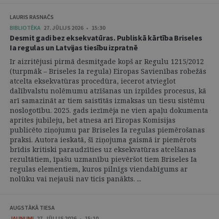
LAURIS RASNAČS
BIBLIOTĒKA
27. JŪLIJS 2026 • 15:30
Desmit gadi bez eksekvatūras. Publiskā kārtība Briseles
Ia regulas un Latvijas tiesību izpratnē
Ir aizritējusi pirmā desmitgade kopš ar Regulu 1215/2012
(turpmāk – Briseles Ia regula) Eiropas Savienības robežās
atcelta eksekvatūras procedūra, iecerot atvieglot
dalībvalstu nolēmumu atzīšanas un izpildes procesus, kā
arī samazināt ar tiem saistītās izmaksas un tiesu sistēmu
noslogotību. 2025. gads iezīmēja ne vien apaļu dokumenta
aprites jubileju, bet atnesa arī Eiropas Komisijas
publicēto ziņojumu par Briseles Ia regulas piemērošanas
praksi. Autora ieskatā, šī ziņojuma gaismā ir piemērots
brīdis kritiski paraudzīties uz eksekvatūras atcelšanas
rezultātiem, īpašu uzmanību pievēršot tiem Briseles Ia
regulas elementiem, kuros pilnīgs viendabīgums ar
nolūku vai nejauši nav ticis panākts. ...
AUGSTĀKĀ TIESA
JAUNUMI
27. JŪLIJS 2026 • 15:10