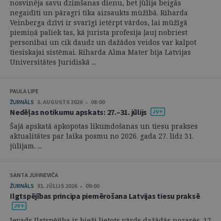
nosvinēja savu dzimšanas dienu, bet jūlija beigās
negaidīti un pāragri tika aizsaukts mūžībā. Riharda
Veinberga dzīvi ir svarīgi ietērpt vārdos, lai mūžīgā
piemiņā paliek tas, kā jurista profesija ļauj nobriest
personībai un cik daudz un dažādos veidos var kalpot
tiesiskajai sistēmai. Riharda Alma Mater bija Latvijas
Universitātes Juridiskā ...
PAULA LIPE
ŽURNĀLS
3. AUGUSTS 2026 • 08:00
Nedēļas notikumu apskats: 27.–31. jūlijs
Šajā apskatā apkopotas likumdošanas un tiesu prakses
aktualitātes par laika posmu no 2026. gada 27. līdz 31.
jūlijam. ...
SANTA JUHNEVIČA
ŽURNĀLS
31. JŪLIJS 2026 • 09:00
Ilgtspējības principa piemērošana Latvijas tiesu praksē
Ievads Ilgtspējība ir bieži lietots vārds dažādās nozarēs. 17