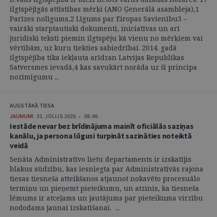
ilgtspējīgās attīstības mērķi (ANO Ģenerālā asambleja),1
Parīzes nolīgums,2 Līgums par Eiropas Savienību3 –
vairāki starptautiski dokumenti, iniciatīvas un arī
juridiski teksti piemin ilgtspēju kā vienu no mērķiem vai
vērtībām, uz kuru tiekties sabiedrībai. 2014. gadā
ilgtspējība tika iekļauta arīdzan Latvijas Republikas
Satversmes ievadā,4 kas savukārt norāda uz šī principa
nozīmīgumu ...
AUGSTĀKĀ TIESA
JAUNUMI
31. JŪLIJS 2026 • 08:46
Iestāde nevar bez brīdinājuma mainīt oficiālās saziņas
kanālu, ja persona lūgusi turpināt sazināties noteiktā
veidā
Senāta Administratīvo lietu departaments ir izskatījis
blakus sūdzību, kas iesniegta par Administratīvās rajona
tiesas tiesneša atteikšanos atjaunot nokavēto procesuālo
termiņu un pieņemt pieteikumu, un atzinis, ka tiesneša
lēmums ir atceļams un jautājums par pieteikuma virzību
nododams jaunai izskatīšanai. ...