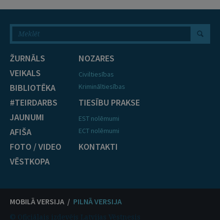
ŽURNĀLS
NOZARES
VEIKALS
Civiltiesības
BIBLIOTĒKA
Krimināltiesības
#TEIRDARBS
TIESĪBU PRAKSE
JAUNUMI
EST nolēmumi
AFIŠA
ECT nolēmumi
FOTO / VIDEO
KONTAKTI
VĒSTKOPA
MOBILĀ VERSIJA /
PILNĀ VERSIJA
© Oficiālais izdevējs Latvijas Vēstnesis