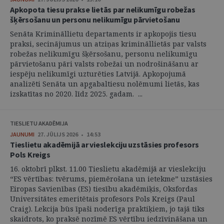
Apkopota tiesu prakse lietās par nelikumīgu robežas
šķērsošanu un personu nelikumīgu pārvietošanu
Senāta Krimināllietu departaments ir apkopojis tiesu
praksi, secinājumus un atziņas krimināllietās par valsts
robežas nelikumīgu šķērsošanu, personu nelikumīgu
pārvietošanu pāri valsts robežai un nodrošināšanu ar
iespēju nelikumīgi uzturēties Latvijā. Apkopojumā
analizēti Senāta un apgabaltiesu nolēmumi lietās, kas
izskatītas no 2020. līdz 2025. gadam. ...
TIESLIETU AKADĒMIJA
JAUNUMI
27. JŪLIJS 2026 • 14:53
Tieslietu akadēmijā ar vieslekciju uzstāsies profesors
Pols Kreigs
16. oktobrī plkst. 11.00 Tieslietu akadēmijā ar vieslekciju
“ES vērtības: tvērums, piemērošana un ietekme” uzstāsies
Eiropas Savienības (ES) tiesību akadēmiķis, Oksfordas
Universitātes emeritētais profesors Pols Kreigs (Paul
Craig). Lekcija būs īpaši noderīga praktiķiem, jo tajā tiks
skaidrots, ko praksē nozīmē ES vērtību iedzīvināšana un