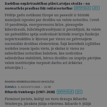
Darbības nepārtrauktības plāni Latvijas skolās – no
normatīvās prasības līdz reālai noturībai
Pēdējo gadu notikumi Eiropā un pasaulē ir būtiski
mainījuši izpratni par drošību un valsts noturību. Covid-
19 pandēmija, energoresursu krīze, pieaugošie
kiberdraudi, hibrīdapdraudējumi ir pierādījuši, ka valsts
un pašvaldību spēja nodrošināt kritiski svarīgu funkciju
nepārtrauktību ir kļuvusi par vienu no galvenajiem
nacionālās drošības elementiem. Šajā kontekstā izglītības
iestādes ieņem īpašu vietu, jo skolas ir viens no
sabiedrības noturības balstiem, kas nodrošina
sabiedrības stabilitāti, bērnu drošību un iespēju pārējām
valsts institūcijām turpināt darbu arī ārkārtas
situācijās.1 ...
RIHARDA VEINBERGA DRAUGI UN KOLĒĢI
ŽURNĀLS
3. AUGUSTS 2026 • 15:00
Rihards Veinbergs (1987–2026)
Pieminot juristu, kolēģi un tuvu draugu Rihardu
Veinbergu, jāraksta jūlija rekviēms. Rihards 9. jūlijā