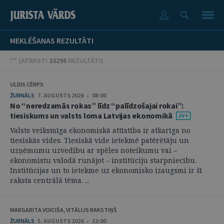
MEKLĒŠANAS REZULTĀTI
"" (
ATRASTI
33296
REZULTĀTI
)
ULDIS CĒRPS
ŽURNĀLS
7. AUGUSTS 2026 • 08:00
No “neredzamās rokas” līdz “palīdzošajai rokai”:
tiesiskums un valsts loma Latvijas ekonomikā
Valsts veiksmīga ekonomiskā attīstība ir atkarīga no
tiesiskās vides. Tiesiskā vide ietekmē patērētāju un
uzņēmumu uzvedību ar spēles noteikumu vai –
ekonomistu valodā runājot – institūciju starpniecību.
Institūcijas un to ietekme uz ekonomisko izaugsmi ir šī
raksta centrālā tēma. ...
MARGARITA VOICIŠA, VITĀLIJS RAKSTIŅŠ
ŽURNĀLS
5. AUGUSTS 2026 • 12:00