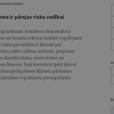
DVARDS KUŠNERS
oma ir pārejas risku vadībai
ostiprināšanās mūsdienu ekonomikā ir
as un finanšu sektora tiesisko regulējumu
s risku pārvaldība ir kļuvusi par
ora risku vadības sistēmās, pieprasot
sku identificēšanu, novērtēšanu un
A
s līmeņos. Šajā kontekstā īpaši jāizceļ
nomikas pielāgošanos klimata pārmaiņu
lgtspējības regulējuma pieaugošajām
Ž