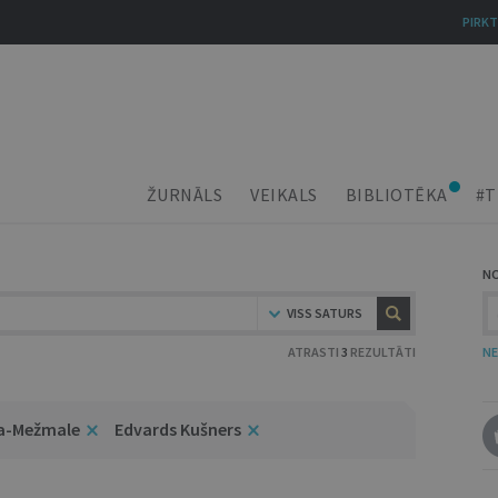
PIRKT
ŽURNĀLS
VEIKALS
BIBLIOTĒKA
#T
N
VISS SATURS
ATRASTI
3
REZULTĀTI
NE
ja-Mežmale
Edvards Kušners