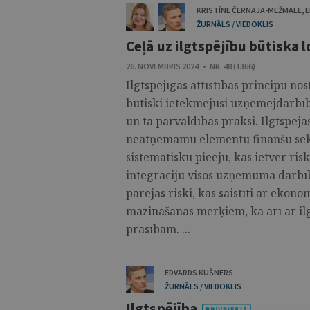
KRISTĪNE ČERNAJA-MEŽMALE
,
E
ŽURNĀLS / VIEDOKLIS
Ceļā uz ilgtspējību būtiska l
26. NOVEMBRIS 2024 • NR. 48 (1366)
Ilgtspējīgas attīstības principu n
būtiski ietekmējusi uzņēmējdarbīb
un tā pārvaldības praksi. Ilgtspēja
neatņemamu elementu finanšu sekt
sistemātisku pieeju, kas ietver ri
integrāciju visos uzņēmuma darbība
pārejas riski, kas saistīti ar eko
mazināšanas mērķiem, kā arī ar i
prasībām. ...
EDVARDS KUŠNERS
ŽURNĀLS / VIEDOKLIS
Ilgtspējība