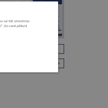
7
nu var tikt izmantotas
i". Jūs varat jebkurā
14. JŪLIJS 2026
NR 7 (1425)
TIKAI DIGITĀLI
JV+
PIESAKIES VĒSTKOPAI