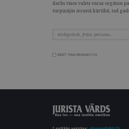
darbs visos valsts varas orgānos p
turpinājās ierastā kārtībā, tad gad
RĀDĪT TIKAI VIRSRAKSTUS
Lasītāju serviss
:
abonenti@lv.lv