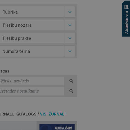
Rubrika
Tiesību nozare
Tiesību prakse
Numura tēma
UTORS
URNĀLU KATALOGS /
VISI ŽURNĀLI