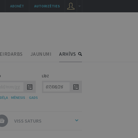
ABONĒT
AUTORIZĒTIES
EIRDARBS
JAUNUMI
ARHĪVS
O
LĪDZ
DĒĻA
/
MĒNESIS
/
GADS
VISS SATURS