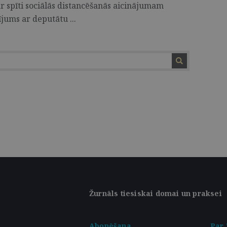
ar spīti sociālās distancēšanās aicinājumam
ījums ar deputātu ...
Žurnāls tiesiskai domai un praksei
Abonēšana
Par 