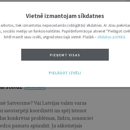
Vietnē izmantojam sīkdatnes
ējama gan etimoloģijā, gan
ešu valodā jēdzienā "ilgtspējība" ir
i darbotos, tiek izmantotas nepieciešamās (obligātās) sīkdatnes. Ar Jūsu piekriša
avukārt tā angļu valodas analogam
kas, sociālo mediju un funkcionalitātes. Papildinformācijai atveriet "Pielāgot izvēl
brīdī mainīt savu izvēli, atgriežoties šajā vietnē. Plašāk –
sīkdatņu politikā
.
mi latīņu valodas darbības vārdā
ot, pasargāt. Kas tad ir jāpasargā, un cik
es ziņojums (Brundtland Report, 1987), ...
PIEŅEMT VISAS
PIELĀGOT IZVĒLI
ārsteidz
onē Satversme? Vai Latvijas valsts varas
i savstarpēji koordinēti un spēj īstenot
ādas konkrētas problēmas, lūdzu, nosauciet
redzu pamatu apšaubīt. Ja sākotnējais