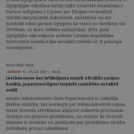
ilgtspējīgās attīstības mērķi (ANO Ģenerālā asambleja),1
Parīzes nolīgums,2 Līgums par Eiropas Savienību3 –
vairāki starptautiski dokumenti, iniciatīvas un arī
juridiski teksti piemin ilgtspēju kā vienu no mērķiem vai
vērtībām, uz kuru tiekties sabiedrībai. 2014. gadā
ilgtspējība tika iekļauta arīdzan Latvijas Republikas
Satversmes ievadā,4 kas savukārt norāda uz šī principa
nozīmīgumu ...
AUGSTĀKĀ TIESA
JAUNUMI
31. JŪLIJS 2026 • 08:46
Iestāde nevar bez brīdinājuma mainīt oficiālās saziņas
kanālu, ja persona lūgusi turpināt sazināties noteiktā
veidā
Senāta Administratīvo lietu departaments ir izskatījis
blakus sūdzību, kas iesniegta par Administratīvās rajona
tiesas tiesneša atteikšanos atjaunot nokavēto procesuālo
termiņu un pieņemt pieteikumu, un atzinis, ka tiesneša
lēmums ir atceļams un jautājums par pieteikuma virzību
nododams jaunai izskatīšanai. ...