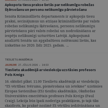
Apkopota tiesu prakse lietās par nelikumīgu robežas
šķērsošanu un personu nelikumīgu pārvietošanu
Senāta Krimināllietu departaments ir apkopojis tiesu
praksi, secinājumus un atziņas krimināllietās par valsts
robežas nelikumīgu šķērsošanu, personu nelikumīgu
pārvietošanu pāri valsts robežai un nodrošināšanu ar
iespēju nelikumīgi uzturēties Latvijā. Apkopojumā
analizēti Senāta un apgabaltiesu nolēmumi lietās, kas
izskatītas no 2020. līdz 2025. gadam. ...
TIESLIETU AKADĒMIJA
JAUNUMI
27. JŪLIJS 2026 • 14:53
Tieslietu akadēmijā ar vieslekciju uzstāsies profesors
Pols Kreigs
16. oktobrī plkst. 11.00 Tieslietu akadēmijā ar vieslekciju
“ES vērtības: tvērums, piemērošana un ietekme” uzstāsies
Eiropas Savienības (ES) tiesību akadēmiķis, Oksfordas
Universitātes emeritētais profesors Pols Kreigs (Paul
Craig). Lekcija būs īpaši noderīga praktiķiem, jo tajā tiks
skaidrots, ko praksē nozīmē ES vērtību iedzīvināšana un