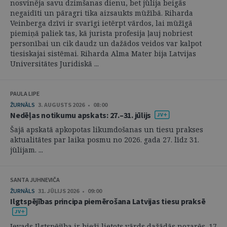
nosvinēja savu dzimšanas dienu, bet jūlija beigās
negaidīti un pāragri tika aizsaukts mūžībā. Riharda
Veinberga dzīvi ir svarīgi ietērpt vārdos, lai mūžīgā
piemiņā paliek tas, kā jurista profesija ļauj nobriest
personībai un cik daudz un dažādos veidos var kalpot
tiesiskajai sistēmai. Riharda Alma Mater bija Latvijas
Universitātes Juridiskā ...
PAULA LIPE
ŽURNĀLS
3. AUGUSTS 2026 • 08:00
Nedēļas notikumu apskats: 27.–31. jūlijs
Šajā apskatā apkopotas likumdošanas un tiesu prakses
aktualitātes par laika posmu no 2026. gada 27. līdz 31.
jūlijam. ...
SANTA JUHNEVIČA
ŽURNĀLS
31. JŪLIJS 2026 • 09:00
Ilgtspējības principa piemērošana Latvijas tiesu praksē
Ievads Ilgtspējība ir bieži lietots vārds dažādās nozarēs. 17