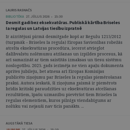
LAURIS RASNAČS
BIBLIOTĒKA
27. JŪLIJS 2026 • 15:30
Desmit gadi bez eksekvatūras. Publiskā kārtība Briseles
Ia regulas un Latvijas tiesību izpratnē
Ir aizritējusi pirmā desmitgade kopš ar Regulu 1215/2012
(turpmāk – Briseles Ia regula) Eiropas Savienības robežās
atcelta eksekvatūras procedūra, iecerot atvieglot
dalībvalstu nolēmumu atzīšanas un izpildes procesus, kā
arī samazināt ar tiem saistītās izmaksas un tiesu sistēmu
noslogotību. 2025. gads iezīmēja ne vien apaļu dokumenta
aprites jubileju, bet atnesa arī Eiropas Komisijas
publicēto ziņojumu par Briseles Ia regulas piemērošanas
praksi. Autora ieskatā, šī ziņojuma gaismā ir piemērots
brīdis kritiski paraudzīties uz eksekvatūras atcelšanas
rezultātiem, īpašu uzmanību pievēršot tiem Briseles Ia
regulas elementiem, kuros pilnīgs viendabīgums ar
nolūku vai nejauši nav ticis panākts. ...
AUGSTĀKĀ TIESA
JAUNUMI
27. JŪLIJS 2026 • 15:10