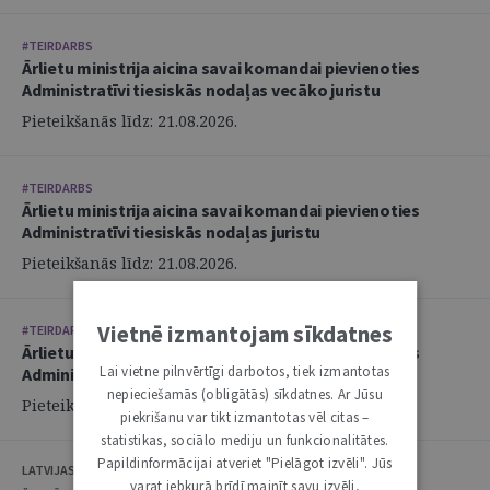
#TEIRDARBS
Ārlietu ministrija aicina savai komandai pievienoties
Administratīvi tiesiskās nodaļas vecāko juristu
Pieteikšanās līdz: 21.08.2026.
#TEIRDARBS
Ārlietu ministrija aicina savai komandai pievienoties
Administratīvi tiesiskās nodaļas juristu
Pieteikšanās līdz: 21.08.2026.
Vietnē izmantojam sīkdatnes
#TEIRDARBS
Ārlietu ministrija aicina savai komandai pievienoties
Lai vietne pilnvērtīgi darbotos, tiek izmantotas
Administratīvi tiesiskās nodaļas juristu
nepieciešamās (obligātās) sīkdatnes. Ar Jūsu
Pieteikšanās līdz: 21.08.2026.
piekrišanu var tikt izmantotas vēl citas –
statistikas, sociālo mediju un funkcionalitātes.
Papildinformācijai atveriet "Pielāgot izvēli". Jūs
LATVIJAS ZVĒRINĀTU ADVOKĀTU PADOME
varat jebkurā brīdī mainīt savu izvēli,