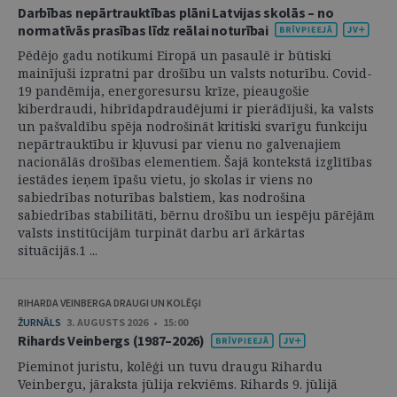
Darbības nepārtrauktības plāni Latvijas skolās – no
normatīvās prasības līdz reālai noturībai
Pēdējo gadu notikumi Eiropā un pasaulē ir būtiski
mainījuši izpratni par drošību un valsts noturību. Covid-
19 pandēmija, energoresursu krīze, pieaugošie
kiberdraudi, hibrīdapdraudējumi ir pierādījuši, ka valsts
un pašvaldību spēja nodrošināt kritiski svarīgu funkciju
nepārtrauktību ir kļuvusi par vienu no galvenajiem
nacionālās drošības elementiem. Šajā kontekstā izglītības
iestādes ieņem īpašu vietu, jo skolas ir viens no
sabiedrības noturības balstiem, kas nodrošina
sabiedrības stabilitāti, bērnu drošību un iespēju pārējām
valsts institūcijām turpināt darbu arī ārkārtas
situācijās.1 ...
RIHARDA VEINBERGA DRAUGI UN KOLĒĢI
ŽURNĀLS
3. AUGUSTS 2026 • 15:00
Rihards Veinbergs (1987–2026)
Pieminot juristu, kolēģi un tuvu draugu Rihardu
Veinbergu, jāraksta jūlija rekviēms. Rihards 9. jūlijā