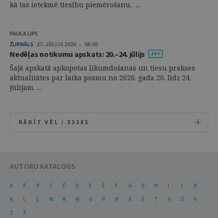
kā tas ietekmē tiesību piemērošanu. ...
PAULA LIPE
ŽURNĀLS
27. JŪLIJS 2026 • 08:00
Nedēļas notikumu apskats: 20.–24. jūlijs
Šajā apskatā apkopotas likumdošanas un tiesu prakses
aktualitātes par laika posmu no 2026. gada 20. līdz 24.
jūlijam. ...
RĀDĪT VĒL /
33281
AUTORU KATALOGS
A
Ā
B
C
Č
D
E
Ē
F
G
Ģ
H
I
J
K
Ķ
L
Ļ
M
N
Ņ
O
P
R
S
Š
T
U
Ū
V
Z
Ž