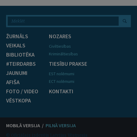
ŽURNĀLS
NOZARES
VEIKALS
Civiltiesības
BIBLIOTĒKA
Krimināltiesības
#TEIRDARBS
TIESĪBU PRAKSE
JAUNUMI
EST nolēmumi
AFIŠA
ECT nolēmumi
FOTO / VIDEO
KONTAKTI
VĒSTKOPA
MOBILĀ VERSIJA /
PILNĀ VERSIJA
© Oficiālais izdevējs Latvijas Vēstnesis