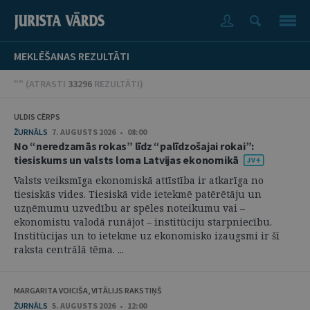
MEKLĒŠANAS REZULTĀTI
"" (
ATRASTI
33296
REZULTĀTI
)
ULDIS CĒRPS
ŽURNĀLS
7. AUGUSTS 2026 • 08:00
No “neredzamās rokas” līdz “palīdzošajai rokai”:
tiesiskums un valsts loma Latvijas ekonomikā
Valsts veiksmīga ekonomiskā attīstība ir atkarīga no
tiesiskās vides. Tiesiskā vide ietekmē patērētāju un
uzņēmumu uzvedību ar spēles noteikumu vai –
ekonomistu valodā runājot – institūciju starpniecību.
Institūcijas un to ietekme uz ekonomisko izaugsmi ir šī
raksta centrālā tēma. ...
MARGARITA VOICIŠA, VITĀLIJS RAKSTIŅŠ
ŽURNĀLS
5. AUGUSTS 2026 • 12:00