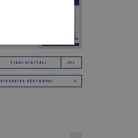
7
14. JŪLIJS 2026
NR 7 (1425)
TIKAI DIGITĀLI
JV+
PIESAKIES VĒSTKOPAI