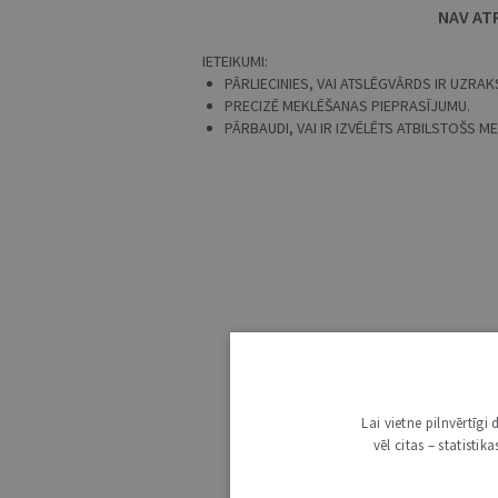
NAV AT
IETEIKUMI:
PĀRLIECINIES, VAI ATSLĒGVĀRDS IR UZRAKS
PRECIZĒ MEKLĒŠANAS PIEPRASĪJUMU.
PĀRBAUDI, VAI IR IZVĒLĒTS ATBILSTOŠS 
Lai vietne pilnvērtīg
vēl citas – statisti