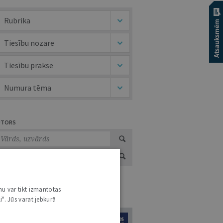
Rubrika
Tiesību nozare
Tiesību prakse
Numura tēma
UTORS
nu var tikt izmantotas
URNĀLU KATALOGS /
VISI ŽURNĀLI
i". Jūs varat jebkurā