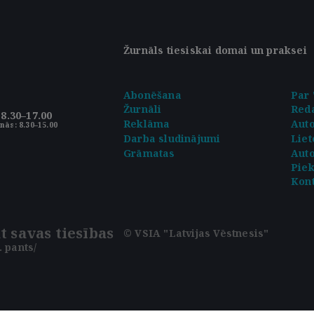
Žurnāls tiesiskai domai un praksei
Abonēšana
Par 
Žurnāli
Reda
8.30–17.00
Reklāma
Aut
nās: 8.30–15.00
Darba sludinājumi
Liet
Grāmatas
Auto
Pie
Kont
t savas tiesības
© VSIA "Latvijas Vēstnesis"
 pants/