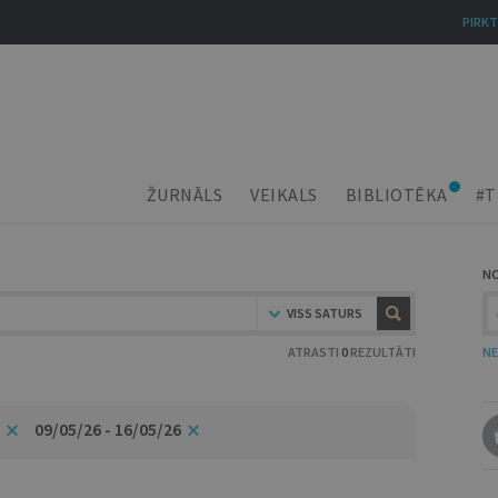
PIRKT
ŽURNĀLS
VEIKALS
BIBLIOTĒKA
#T
N
VISS SATURS
ATRASTI
0
REZULTĀTI
NE
09/05/26 - 16/05/26