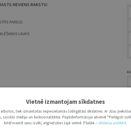
RASTS NEVIENS RAKSTS!
TĪTS PAREIZI.
MEKLĒŠANAS LAUKS.
A
Vietnē izmantojam sīkdatnes
i darbotos, tiek izmantotas nepieciešamās (obligātās) sīkdatnes. Ar Jūsu piekriša
Ž
kas, sociālo mediju un funkcionalitātes. Papildinformācijai atveriet "Pielāgot izvēl
brīdī mainīt savu izvēli, atgriežoties šajā vietnē. Plašāk –
sīkdatņu politikā
.