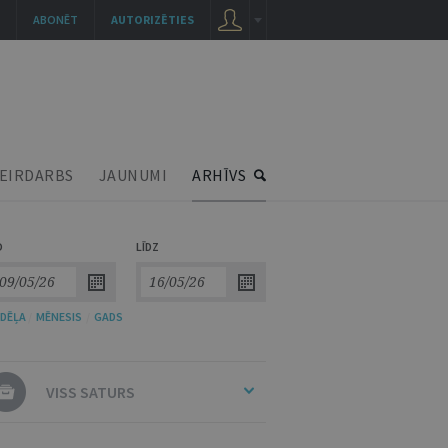
ABONĒT
AUTORIZĒTIES
EIRDARBS
JAUNUMI
ARHĪVS
O
LĪDZ
DĒĻA
/
MĒNESIS
/
GADS
VISS SATURS