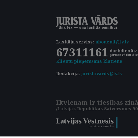
Lasītāju serviss
:
abonenti@lv.lv
67311161
darbdienās: 
pirmssvētku die
Klientu pieņemšana klātienē
Redakcija:
juristavards@lv.lv
Ikvienam ir tiesības zinā
/Latvijas Republikas Satversmes 90.