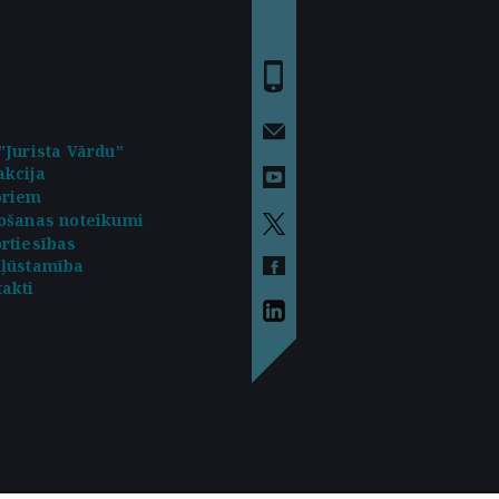
"Jurista Vārdu"
kcija
oriem
ošanas noteikumi
rtiesības
kļūstamība
akti