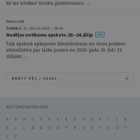
kā tas ietekmē tiesību piemērošanu. ...
PAULA LIPE
ŽURNĀLS
27. JŪLIJS 2026 • 08:00
Nedēļas notikumu apskats: 20.–24. jūlijs
Šajā apskatā apkopotas likumdošanas un tiesu prakses
aktualitātes par laika posmu no 2026. gada 20. līdz 24.
jūlijam. ...
RĀDĪT VĒL /
33281
AUTORU KATALOGS
A
Ā
B
C
Č
D
E
Ē
F
G
Ģ
H
I
J
K
Ķ
L
Ļ
M
N
Ņ
O
P
R
S
Š
T
U
Ū
V
Z
Ž