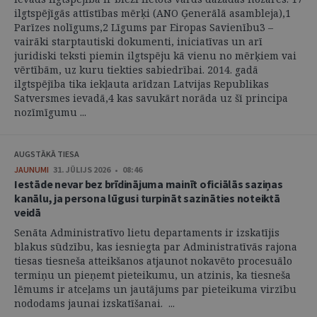
ilgtspējīgās attīstības mērķi (ANO Ģenerālā asambleja),1
Parīzes nolīgums,2 Līgums par Eiropas Savienību3 –
vairāki starptautiski dokumenti, iniciatīvas un arī
juridiski teksti piemin ilgtspēju kā vienu no mērķiem vai
vērtībām, uz kuru tiekties sabiedrībai. 2014. gadā
ilgtspējība tika iekļauta arīdzan Latvijas Republikas
Satversmes ievadā,4 kas savukārt norāda uz šī principa
nozīmīgumu ...
AUGSTĀKĀ TIESA
JAUNUMI
31. JŪLIJS 2026 • 08:46
Iestāde nevar bez brīdinājuma mainīt oficiālās saziņas
kanālu, ja persona lūgusi turpināt sazināties noteiktā
veidā
Senāta Administratīvo lietu departaments ir izskatījis
blakus sūdzību, kas iesniegta par Administratīvās rajona
tiesas tiesneša atteikšanos atjaunot nokavēto procesuālo
termiņu un pieņemt pieteikumu, un atzinis, ka tiesneša
lēmums ir atceļams un jautājums par pieteikuma virzību
nododams jaunai izskatīšanai. ...