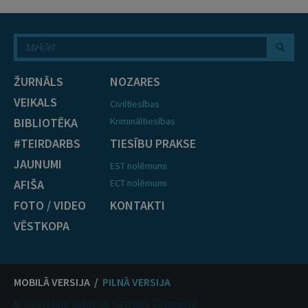
ŽURNĀLS
NOZARES
VEIKALS
Civiltiesības
BIBLIOTĒKA
Krimināltiesības
#TEIRDARBS
TIESĪBU PRAKSE
JAUNUMI
EST nolēmumi
AFIŠA
ECT nolēmumi
FOTO / VIDEO
KONTAKTI
VĒSTKOPA
MOBILĀ VERSIJA /
PILNĀ VERSIJA
© Oficiālais izdevējs Latvijas Vēstnesis