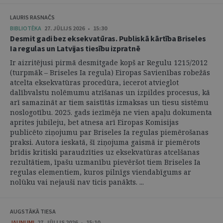
LAURIS RASNAČS
BIBLIOTĒKA
27. JŪLIJS 2026 • 15:30
Desmit gadi bez eksekvatūras. Publiskā kārtība Briseles
Ia regulas un Latvijas tiesību izpratnē
Ir aizritējusi pirmā desmitgade kopš ar Regulu 1215/2012
(turpmāk – Briseles Ia regula) Eiropas Savienības robežās
atcelta eksekvatūras procedūra, iecerot atvieglot
dalībvalstu nolēmumu atzīšanas un izpildes procesus, kā
arī samazināt ar tiem saistītās izmaksas un tiesu sistēmu
noslogotību. 2025. gads iezīmēja ne vien apaļu dokumenta
aprites jubileju, bet atnesa arī Eiropas Komisijas
publicēto ziņojumu par Briseles Ia regulas piemērošanas
praksi. Autora ieskatā, šī ziņojuma gaismā ir piemērots
brīdis kritiski paraudzīties uz eksekvatūras atcelšanas
rezultātiem, īpašu uzmanību pievēršot tiem Briseles Ia
regulas elementiem, kuros pilnīgs viendabīgums ar
nolūku vai nejauši nav ticis panākts. ...
AUGSTĀKĀ TIESA
JAUNUMI
27. JŪLIJS 2026 • 15:10