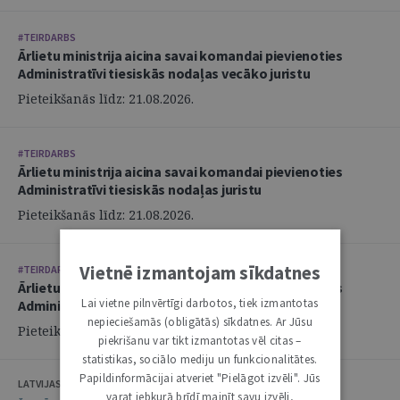
#TEIRDARBS
Ārlietu ministrija aicina savai komandai pievienoties
Administratīvi tiesiskās nodaļas vecāko juristu
Pieteikšanās līdz: 21.08.2026.
#TEIRDARBS
Ārlietu ministrija aicina savai komandai pievienoties
Administratīvi tiesiskās nodaļas juristu
Pieteikšanās līdz: 21.08.2026.
Vietnē izmantojam sīkdatnes
#TEIRDARBS
Ārlietu ministrija aicina savai komandai pievienoties
Lai vietne pilnvērtīgi darbotos, tiek izmantotas
Administratīvi tiesiskās nodaļas juristu
nepieciešamās (obligātās) sīkdatnes. Ar Jūsu
Pieteikšanās līdz: 21.08.2026.
piekrišanu var tikt izmantotas vēl citas –
statistikas, sociālo mediju un funkcionalitātes.
Papildinformācijai atveriet "Pielāgot izvēli". Jūs
LATVIJAS ZVĒRINĀTU ADVOKĀTU PADOME
varat jebkurā brīdī mainīt savu izvēli,