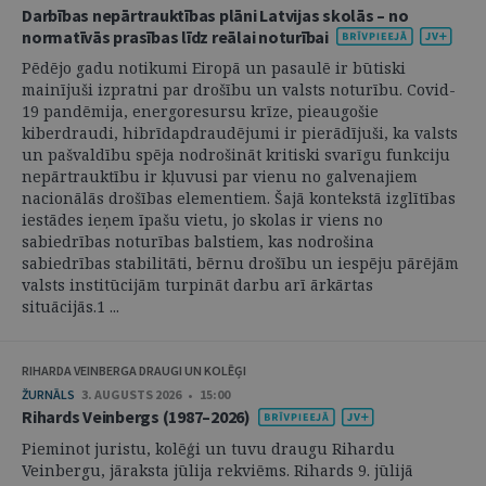
Darbības nepārtrauktības plāni Latvijas skolās – no
normatīvās prasības līdz reālai noturībai
Pēdējo gadu notikumi Eiropā un pasaulē ir būtiski
mainījuši izpratni par drošību un valsts noturību. Covid-
19 pandēmija, energoresursu krīze, pieaugošie
kiberdraudi, hibrīdapdraudējumi ir pierādījuši, ka valsts
un pašvaldību spēja nodrošināt kritiski svarīgu funkciju
nepārtrauktību ir kļuvusi par vienu no galvenajiem
nacionālās drošības elementiem. Šajā kontekstā izglītības
iestādes ieņem īpašu vietu, jo skolas ir viens no
sabiedrības noturības balstiem, kas nodrošina
sabiedrības stabilitāti, bērnu drošību un iespēju pārējām
valsts institūcijām turpināt darbu arī ārkārtas
situācijās.1 ...
RIHARDA VEINBERGA DRAUGI UN KOLĒĢI
ŽURNĀLS
3. AUGUSTS 2026 • 15:00
Rihards Veinbergs (1987–2026)
Pieminot juristu, kolēģi un tuvu draugu Rihardu
Veinbergu, jāraksta jūlija rekviēms. Rihards 9. jūlijā