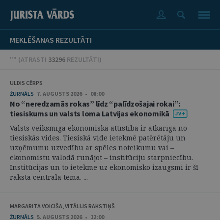
MEKLĒŠANAS REZULTĀTI
"" (
ATRASTI
33296
REZULTĀTI
)
ULDIS CĒRPS
ŽURNĀLS
7. AUGUSTS 2026 • 08:00
No “neredzamās rokas” līdz “palīdzošajai rokai”:
tiesiskums un valsts loma Latvijas ekonomikā
Valsts veiksmīga ekonomiskā attīstība ir atkarīga no
tiesiskās vides. Tiesiskā vide ietekmē patērētāju un
uzņēmumu uzvedību ar spēles noteikumu vai –
ekonomistu valodā runājot – institūciju starpniecību.
Institūcijas un to ietekme uz ekonomisko izaugsmi ir šī
raksta centrālā tēma. ...
MARGARITA VOICIŠA, VITĀLIJS RAKSTIŅŠ
ŽURNĀLS
5. AUGUSTS 2026 • 12:00