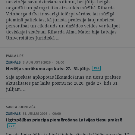
nosvinēja savu dzimšanas dienu, bet jūlija beigās
negaidīti un pāragri tika aizsaukts mūžībā. Riharda
Veinberga dzīvi ir svarīgi ietērpt vārdos, lai mūžīgā
piemiņā paliek tas, kā jurista profesija ļauj nobriest
personībai un cik daudz un dažādos veidos var kalpot
tiesiskajai sistēmai. Riharda Alma Mater bija Latvijas
Universitātes Juridiskā ...
PAULA LIPE
ŽURNĀLS
3. AUGUSTS 2026 • 08:00
Nedēļas notikumu apskats: 27.–31. jūlijs
Šajā apskatā apkopotas likumdošanas un tiesu prakses
aktualitātes par laika posmu no 2026. gada 27. līdz 31.
jūlijam. ...
SANTA JUHNEVIČA
ŽURNĀLS
31. JŪLIJS 2026 • 09:00
Ilgtspējības principa piemērošana Latvijas tiesu praksē
Ievads Ilgtspējība ir bieži lietots vārds dažādās nozarēs. 17