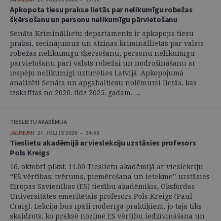
Apkopota tiesu prakse lietās par nelikumīgu robežas
šķērsošanu un personu nelikumīgu pārvietošanu
Senāta Krimināllietu departaments ir apkopojis tiesu
praksi, secinājumus un atziņas krimināllietās par valsts
robežas nelikumīgu šķērsošanu, personu nelikumīgu
pārvietošanu pāri valsts robežai un nodrošināšanu ar
iespēju nelikumīgi uzturēties Latvijā. Apkopojumā
analizēti Senāta un apgabaltiesu nolēmumi lietās, kas
izskatītas no 2020. līdz 2025. gadam. ...
TIESLIETU AKADĒMIJA
JAUNUMI
27. JŪLIJS 2026 • 14:53
Tieslietu akadēmijā ar vieslekciju uzstāsies profesors
Pols Kreigs
16. oktobrī plkst. 11.00 Tieslietu akadēmijā ar vieslekciju
“ES vērtības: tvērums, piemērošana un ietekme” uzstāsies
Eiropas Savienības (ES) tiesību akadēmiķis, Oksfordas
Universitātes emeritētais profesors Pols Kreigs (Paul
Craig). Lekcija būs īpaši noderīga praktiķiem, jo tajā tiks
skaidrots, ko praksē nozīmē ES vērtību iedzīvināšana un