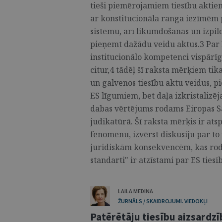
tieši piemērojamiem tiesību aktiem
ar konstitucionāla ranga iezīmēm 
sistēmu, arī likumdošanas un izpil
pieņemt dažādu veidu aktus.3 Par 
institucionālo kompetenci vispārīg
citur,4 tādēļ šī raksta mērķiem tik
un galvenos tiesību aktu veidus, p
ES līgumiem, bet daļa izkristalizēj
dabas vērtējums rodams Eiropas S
judikatūrā. Šī raksta mērķis ir atsp
fenomenu, izvērst diskusiju par to
juridiskām konsekvencēm, kas rodas
standarti" ir atzīstami par ES tiesīb
LAILA MEDINA
ŽURNĀLS / SKAIDROJUMI. VIEDOKĻI
Patērētāju tiesību aizsardzīb