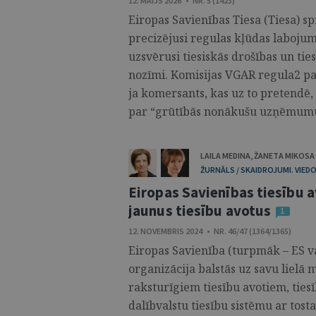
12. MAIJS 2026 • NR. 5 (1423)
Eiropas Savienības Tiesa (Tiesa) s
precizējusi regulas kļūdas laboju
uzsvērusi tiesiskās drošības un tie
nozīmi. Komisijas VGAR regula2 par
ja komersants, kas uz to pretendē
par “grūtībās nonākušu uzņēmumu”
LAILA MEDINA
,
ŽANETA MIKOSA
ŽURNĀLS / SKAIDROJUMI. VIEDO
Eiropas Savienības tiesību a
jaunus tiesību avotus
1
12. NOVEMBRIS 2024 • NR. 46/47 (1364/1365)
Eiropas Savienība (turpmāk – ES v
organizācija balstās uz savu lielā 
raksturīgiem tiesību avotiem, ties
dalībvalstu tiesību sistēmu ar tos