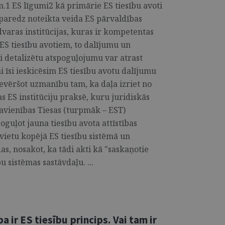
.1 ES līgumi2 kā primārie ES tiesību avoti
paredz noteikta veida ES pārvaldības
dvaras institūcijas, kuras ir kompetentas
ES tiesību avotiem, to dalījumu un
i detalizētu atspoguļojumu var atrast
ai īsi ieskicēsim ES tiesību avotu dalījumu
ievēršot uzmanību tam, ka daļa izriet no
as ES institūciju praksē, kuru juridiskās
avienības Tiesas (turpmāk – EST)
oguļot jauna tiesību avota attīstības
 vietu kopējā ES tiesību sistēmā un
, nosakot, ka tādi akti kā "saskaņotie
u sistēmas sastāvdaļu. ...
a ir ES tiesību princips. Vai tam ir