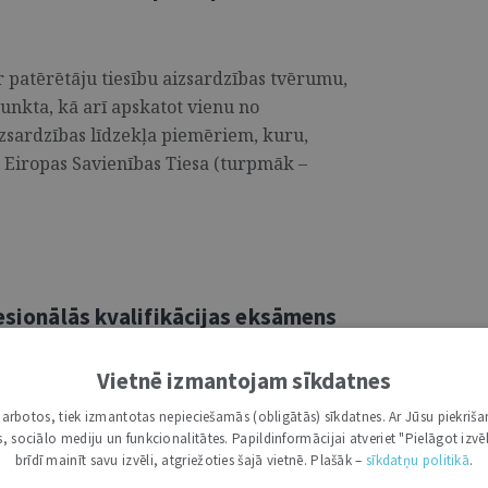
ar patērētāju tiesību aizsardzības tvērumu,
unkta, kā arī apskatot vienu no
izsardzības līdzekļa piemēriem, kuru,
usi Eiropas Savienības Tiesa (turpmāk –
fesionālās kvalifikācijas eksāmens
Vietnē izmantojam sīkdatnes
ista profesionālās kvalifikācijas eksāmena
i darbotos, tiek izmantotas nepieciešamās (obligātās) sīkdatnes. Ar Jūsu piekriša
isija) darbā un tās vadība kopš 2022.
kas, sociālo mediju un funkcionalitātes. Papildinformācijai atveriet "Pielāgot izvēl
rtajai analīzei par valsts vienoto jurista
brīdī mainīt savu izvēli, atgriežoties šajā vietnē. Plašāk –
sīkdatņu politikā
.