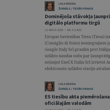
LAILA MEDINA
ŽURNĀLS / TIESĪBU PRAKSE
Dominējoša stāvokļa ļaunpr
digitālo platformu tirgū
12. MAIJS 2026 • NR. 5 (1423)
Eiropas Savienības Tiesa (Tiesa) izs
(Consiglio di Stato) iesniegtajiem
Google Italy Srl prasībā pret Itāli
uzlikto naudas sodu par ļaunprātī
neļaujot Enel X Italia Srl izvietot
elektroauto uzlādes staciju atrašan
LAILA MEDINA
ŽURNĀLS / TIESĪBU PRAKSE
ES tiesību akta piemērošana
oficiālajām valodām