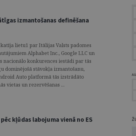
ātīgas izmantošanas definēšana
katīja lietu1 par Itālijas Valsts padomes
 jautājumiem Alphabet Inc., Google LLC un
jas nacionālo konkurences iestādi par tās
gu dominējošā stāvokļa izmantošanu,
A
 Android Auto platformā tās izstrādāto
ās vietas un rezervēšanas ...
 pēc kļūdas labojuma vienā no ES
Ž