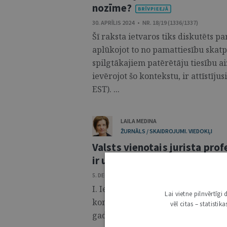
nozīme?
30. APRĪLIS 2024 • NR. 18/19 (1336/1337)
Šī raksta ietvaros tiks diskutēts p
aplūkojot to no pamattiesību skatp
spilgtākajiem patērētāju tiesību a
ievērojot šo kontekstu, ir attīstīj
EST). ...
LAILA MEDINA
ŽURNĀLS / SKAIDROJUMI. VIEDOKĻI
Valsts vienotais jurista pro
ir un būs. Bet kāds?
5. DECEMBRIS 2023 • NR. 49 (1315)
I. Ievads Dalība Valsts vienotā jur
Lai vietne pilnvērtīg
komisijas (turpmāk – Eksāmena kom
vēl citas – statisti
gada vasaras ir pamats rakstā ietve