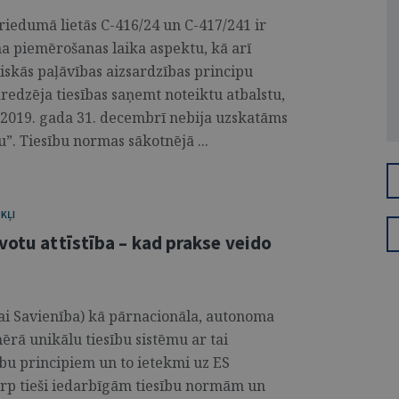
priedumā lietās C-416/24 un C-417/241 ir
ma piemērošanas laika aspektu, kā arī
siskās paļāvības aizsardzības principu
edzēja tiesības saņemt noteiktu atbalstu,
, 2019. gada 31. decembrī nebija uzskatāms
. Tiesību normas sākotnējā ...
KĻI
votu attīstība – kad prakse veido
ai Savienība) kā pārnacionāla, autonoma
mērā unikālu tiesību sistēmu ar tai
ību principiem un to ietekmi uz ES
tarp tieši iedarbīgām tiesību normām un