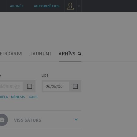
ABONĒT
AUTORIZĒTIES
EIRDARBS
JAUNUMI
ARHĪVS
O
LĪDZ
DĒĻA
/
MĒNESIS
/
GADS
VISS SATURS