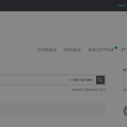
PIRKT
ŽURNĀLS
VEIKALS
BIBLIOTĒKA
#T
N
VISS SATURS
ATRASTI
27
REZULTĀTI
NE