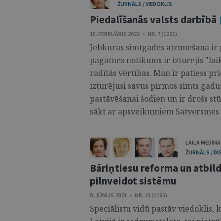
ŽURNĀLS / VIEDOKLIS
Piedalīšanās valsts darbībā
15. FEBRUĀRIS 2022 • NR. 7 (1221)
Jebkuras simtgades atzīmēšana ir pi
pagātnes notikums ir izturējis "la
radītās vērtības. Man ir patiess pr
izturējusi savus pirmos simts gadu
pastāvēšanai šodien un ir drošs s
sākt ar apsveikumiem Satversmes 
LAILA MEDINA
ŽURNĀLS / DI
Bāriņtiesu reforma un atbil
pilnveidot sistēmu
8. JŪNIJS 2021 • NR. 23 (1185)
Speciālistu vidū pastāv viedoklis, 