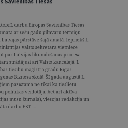
as Savienības Tiesas
ktobrī, darbu Eiropas Savienības Tiesas
amatā ar sešu gadu pilnvaru termiņu
 Latvijas pārstāve šajā amatā. Iepriekš L.
inistrijas valsts sekretāra vietniece
ldot par Latvijas likumdošanas procesa
tam strādājusi arī Valsts kancelejā. L.
bas tiesību maģistra grādu Rīgas
genas Biznesa skolā. Šī gada augustā L.
jiem pazīstama ne tikai kā tieslietu
 politikas veidotāja, bet arī aktīva
cijas mūsu žurnālā), viesojās redakcijā un
ta darbu EST. ...