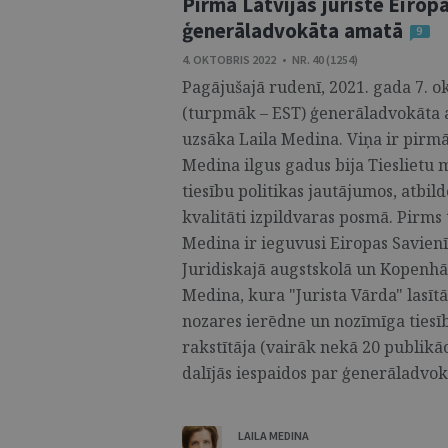
Pirmā Latvijas juriste Eirop
ģenerāladvokāta amatā
9
4. OKTOBRIS 2022 • NR. 40 (1254)
Pagājušajā rudenī, 2021. gada 7. o
(turpmāk – EST) ģenerāladvokāta 
uzsāka Laila Medina. Viņa ir pirmā
Medina ilgus gadus bija Tieslietu m
tiesību politikas jautājumos, atbi
kvalitāti izpildvaras posmā. Pirms 
Medina ir ieguvusi Eiropas Savienī
Juridiskajā augstskolā un Kopenhā
Medina, kura "Jurista Vārda" lasītā
nozares ierēdne un nozīmīga tiesību
rakstītāja (vairāk nekā 20 publikā
dalījās iespaidos par ģenerāladvokā
LAILA MEDINA