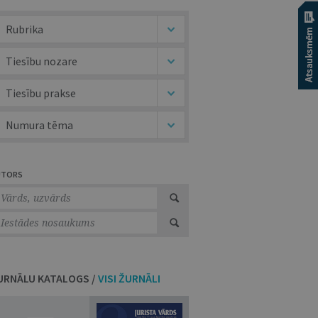
Rubrika
Tiesību nozare
Tiesību prakse
Numura tēma
UTORS
URNĀLU KATALOGS /
VISI ŽURNĀLI