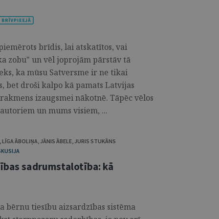
emērots brīdis, lai atskatītos, vai
ika zobu" un vēl joprojām pārstāv tā
ieks, ka mūsu Satversme ir ne tikai
s, bet droši kalpo kā pamats Latvijas
tūrakmens izaugsmei nākotnē. Tāpēc vēlos
autoriem un mums visiem, ...
,
LĪGA ĀBOLIŅA
,
JĀNIS ĀBELE
,
JURIS STUKĀNS
SKUSIJA
dības sadrumstalotība: kā
ka bērnu tiesību aizsardzības sistēma