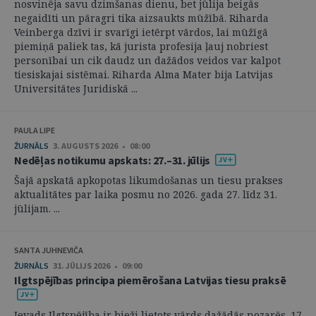
nosvinēja savu dzimšanas dienu, bet jūlija beigās
negaidīti un pāragri tika aizsaukts mūžībā. Riharda
Veinberga dzīvi ir svarīgi ietērpt vārdos, lai mūžīgā
piemiņā paliek tas, kā jurista profesija ļauj nobriest
personībai un cik daudz un dažādos veidos var kalpot
tiesiskajai sistēmai. Riharda Alma Mater bija Latvijas
Universitātes Juridiskā ...
PAULA LIPE
ŽURNĀLS
3. AUGUSTS 2026 • 08:00
Nedēļas notikumu apskats: 27.–31. jūlijs
Šajā apskatā apkopotas likumdošanas un tiesu prakses
aktualitātes par laika posmu no 2026. gada 27. līdz 31.
jūlijam. ...
SANTA JUHNEVIČA
ŽURNĀLS
31. JŪLIJS 2026 • 09:00
Ilgtspējības principa piemērošana Latvijas tiesu praksē
Ievads Ilgtspējība ir bieži lietots vārds dažādās nozarēs. 17