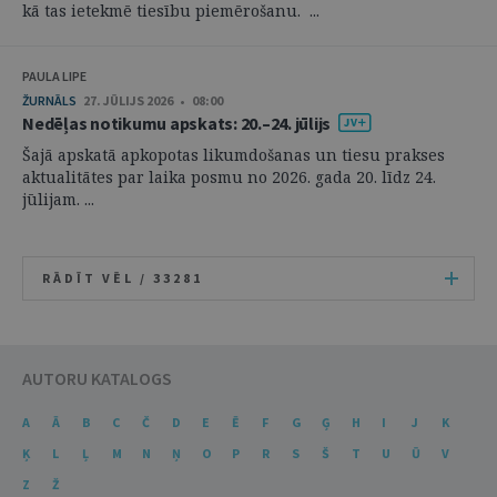
kā tas ietekmē tiesību piemērošanu. ...
PAULA LIPE
ŽURNĀLS
27. JŪLIJS 2026 • 08:00
Nedēļas notikumu apskats: 20.–24. jūlijs
Šajā apskatā apkopotas likumdošanas un tiesu prakses
aktualitātes par laika posmu no 2026. gada 20. līdz 24.
jūlijam. ...
RĀDĪT VĒL /
33281
AUTORU KATALOGS
A
Ā
B
C
Č
D
E
Ē
F
G
Ģ
H
I
J
K
Ķ
L
Ļ
M
N
Ņ
O
P
R
S
Š
T
U
Ū
V
Z
Ž