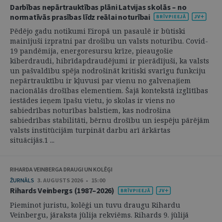
Darbības nepārtrauktības plāni Latvijas skolās – no
normatīvās prasības līdz reālai noturībai
Pēdējo gadu notikumi Eiropā un pasaulē ir būtiski
mainījuši izpratni par drošību un valsts noturību. Covid-
19 pandēmija, energoresursu krīze, pieaugošie
kiberdraudi, hibrīdapdraudējumi ir pierādījuši, ka valsts
un pašvaldību spēja nodrošināt kritiski svarīgu funkciju
nepārtrauktību ir kļuvusi par vienu no galvenajiem
nacionālās drošības elementiem. Šajā kontekstā izglītības
iestādes ieņem īpašu vietu, jo skolas ir viens no
sabiedrības noturības balstiem, kas nodrošina
sabiedrības stabilitāti, bērnu drošību un iespēju pārējām
valsts institūcijām turpināt darbu arī ārkārtas
situācijās.1 ...
RIHARDA VEINBERGA DRAUGI UN KOLĒĢI
ŽURNĀLS
3. AUGUSTS 2026 • 15:00
Rihards Veinbergs (1987–2026)
Pieminot juristu, kolēģi un tuvu draugu Rihardu
Veinbergu, jāraksta jūlija rekviēms. Rihards 9. jūlijā