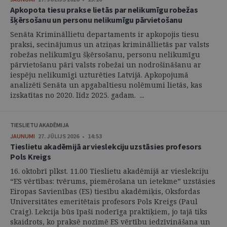
Apkopota tiesu prakse lietās par nelikumīgu robežas
šķērsošanu un personu nelikumīgu pārvietošanu
Senāta Krimināllietu departaments ir apkopojis tiesu
praksi, secinājumus un atziņas krimināllietās par valsts
robežas nelikumīgu šķērsošanu, personu nelikumīgu
pārvietošanu pāri valsts robežai un nodrošināšanu ar
iespēju nelikumīgi uzturēties Latvijā. Apkopojumā
analizēti Senāta un apgabaltiesu nolēmumi lietās, kas
izskatītas no 2020. līdz 2025. gadam. ...
TIESLIETU AKADĒMIJA
JAUNUMI
27. JŪLIJS 2026 • 14:53
Tieslietu akadēmijā ar vieslekciju uzstāsies profesors
Pols Kreigs
16. oktobrī plkst. 11.00 Tieslietu akadēmijā ar vieslekciju
“ES vērtības: tvērums, piemērošana un ietekme” uzstāsies
Eiropas Savienības (ES) tiesību akadēmiķis, Oksfordas
Universitātes emeritētais profesors Pols Kreigs (Paul
Craig). Lekcija būs īpaši noderīga praktiķiem, jo tajā tiks
skaidrots, ko praksē nozīmē ES vērtību iedzīvināšana un