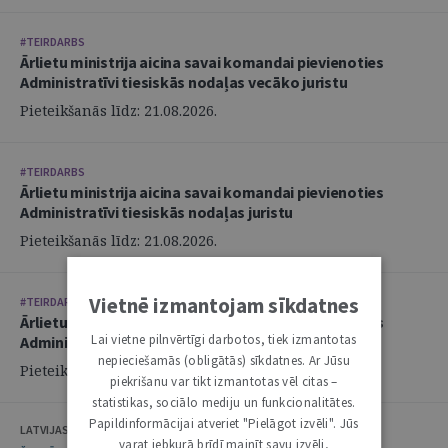
#TEIRDARBS
Ārlietu ministrija aicina savai komandai pievienoties
Administratīvi tiesiskās nodaļas vecāko juristu
Pieteikšanās līdz: 21.08.2026.
#TEIRDARBS
Ārlietu ministrija aicina savai komandai pievienoties
Administratīvi tiesiskās nodaļas juristu
Pieteikšanās līdz: 21.08.2026.
Vietnē izmantojam sīkdatnes
#TEIRDARBS
Ārlietu ministrija aicina savai komandai pievienoties
Lai vietne pilnvērtīgi darbotos, tiek izmantotas
Administratīvi tiesiskās nodaļas juristu
nepieciešamās (obligātās) sīkdatnes. Ar Jūsu
Pieteikšanās līdz: 21.08.2026.
piekrišanu var tikt izmantotas vēl citas –
statistikas, sociālo mediju un funkcionalitātes.
Papildinformācijai atveriet "Pielāgot izvēli". Jūs
LATVIJAS ZVĒRINĀTU ADVOKĀTU PADOME
varat jebkurā brīdī mainīt savu izvēli,