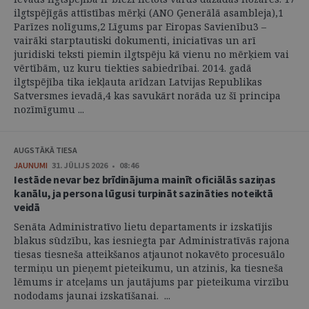
ilgtspējīgās attīstības mērķi (ANO Ģenerālā asambleja),1
Parīzes nolīgums,2 Līgums par Eiropas Savienību3 –
vairāki starptautiski dokumenti, iniciatīvas un arī
juridiski teksti piemin ilgtspēju kā vienu no mērķiem vai
vērtībām, uz kuru tiekties sabiedrībai. 2014. gadā
ilgtspējība tika iekļauta arīdzan Latvijas Republikas
Satversmes ievadā,4 kas savukārt norāda uz šī principa
nozīmīgumu ...
AUGSTĀKĀ TIESA
JAUNUMI
31. JŪLIJS 2026 • 08:46
Iestāde nevar bez brīdinājuma mainīt oficiālās saziņas
kanālu, ja persona lūgusi turpināt sazināties noteiktā
veidā
Senāta Administratīvo lietu departaments ir izskatījis
blakus sūdzību, kas iesniegta par Administratīvās rajona
tiesas tiesneša atteikšanos atjaunot nokavēto procesuālo
termiņu un pieņemt pieteikumu, un atzinis, ka tiesneša
lēmums ir atceļams un jautājums par pieteikuma virzību
nododams jaunai izskatīšanai. ...