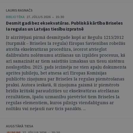
LAURIS RASNAČS
BIBLIOTĒKA
27. JŪLIJS 2026 • 15:30
Desmit gadi bez eksekvatūras. Publiskā kārtība Briseles
Ia regulas un Latvijas tiesību izpratnē
Ir aizritējusi pirmā desmitgade kopš ar Regulu 1215/2012
(turpmāk – Briseles Ia regula) Eiropas Savienības robežās
atcelta eksekvatūras procedūra, iecerot atvieglot
dalībvalstu nolēmumu atzīšanas un izpildes procesus, kā
arī samazināt ar tiem saistītās izmaksas un tiesu sistēmu
noslogotību. 2025. gads iezīmēja ne vien apaļu dokumenta
aprites jubileju, bet atnesa arī Eiropas Komisijas
publicēto ziņojumu par Briseles Ia regulas piemērošanas
praksi. Autora ieskatā, šī ziņojuma gaismā ir piemērots
brīdis kritiski paraudzīties uz eksekvatūras atcelšanas
rezultātiem, īpašu uzmanību pievēršot tiem Briseles Ia
regulas elementiem, kuros pilnīgs viendabīgums ar
nolūku vai nejauši nav ticis panākts. ...
AUGSTĀKĀ TIESA
JAUNUMI
27. JŪLIJS 2026 • 15:10