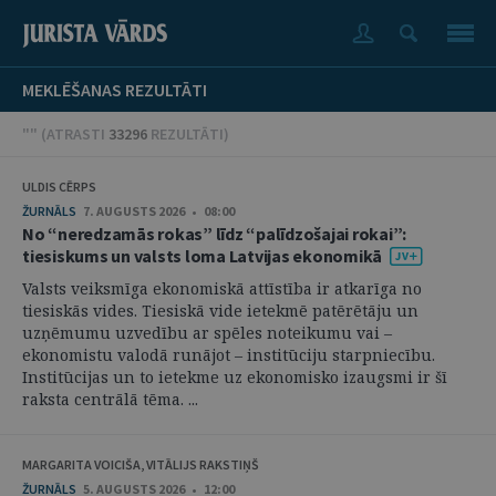
MEKLĒŠANAS REZULTĀTI
"" (
ATRASTI
33296
REZULTĀTI
)
ULDIS CĒRPS
ŽURNĀLS
7. AUGUSTS 2026 • 08:00
No “neredzamās rokas” līdz “palīdzošajai rokai”:
tiesiskums un valsts loma Latvijas ekonomikā
Valsts veiksmīga ekonomiskā attīstība ir atkarīga no
tiesiskās vides. Tiesiskā vide ietekmē patērētāju un
uzņēmumu uzvedību ar spēles noteikumu vai –
ekonomistu valodā runājot – institūciju starpniecību.
Institūcijas un to ietekme uz ekonomisko izaugsmi ir šī
raksta centrālā tēma. ...
MARGARITA VOICIŠA, VITĀLIJS RAKSTIŅŠ
ŽURNĀLS
5. AUGUSTS 2026 • 12:00