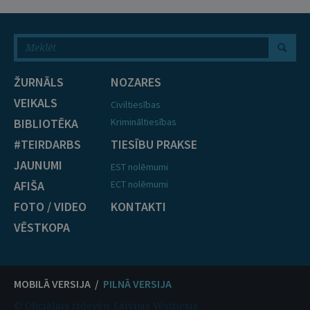
ŽURNĀLS
NOZARES
VEIKALS
Civiltiesības
BIBLIOTĒKA
Krimināltiesības
#TEIRDARBS
TIESĪBU PRAKSE
JAUNUMI
EST nolēmumi
AFIŠA
ECT nolēmumi
FOTO / VIDEO
KONTAKTI
VĒSTKOPA
MOBILĀ VERSIJA /
PILNĀ VERSIJA
© Oficiālais izdevējs Latvijas Vēstnesis