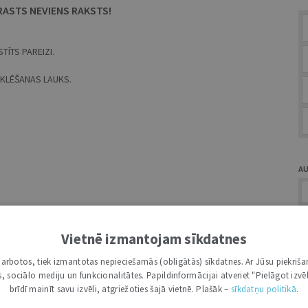
RASTS NEVIENS RAKSTS!
TĪTS PAREIZI.
MEKLĒŠANAS LAUKS.
A
Vietnē izmantojam sīkdatnes
i darbotos, tiek izmantotas nepieciešamās (obligātās) sīkdatnes. Ar Jūsu piekriša
Ž
kas, sociālo mediju un funkcionalitātes. Papildinformācijai atveriet "Pielāgot izvēl
brīdī mainīt savu izvēli, atgriežoties šajā vietnē. Plašāk –
sīkdatņu politikā
.