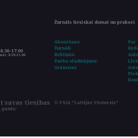
Žurnāls tiesiskai domai un praksei
Abonēšana
Par 
Žurnāli
Reda
8.30–17.00
Reklāma
Aut
nās: 8.30–15.00
Darba sludinājumi
Liet
Grāmatas
Auto
Pie
Kont
t savas tiesības
© VSIA "Latvijas Vēstnesis"
 pants/