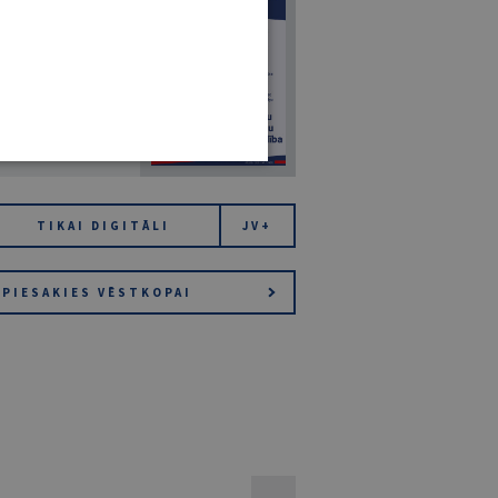
7
14. JŪLIJS 2026
NR 7 (1425)
TIKAI DIGITĀLI
JV+
PIESAKIES VĒSTKOPAI