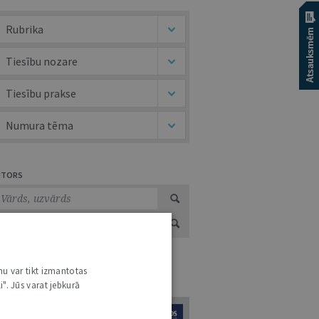
Rubrika
Tiesību nozare
Tiesību prakse
Numura tēma
UTORS
nu var tikt izmantotas
URNĀLU KATALOGS /
VISI ŽURNĀLI
i". Jūs varat jebkurā