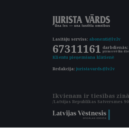
Lasītāju serviss
:
abonenti@lv.lv
67311161
darbdienās: 
pirmssvētku die
Klientu pieņemšana klātienē
Redakcija:
juristavards@lv.lv
Ikvienam ir tiesības zinā
/Latvijas Republikas Satversmes 90.