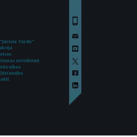
"Jurista Vārdu"
kcija
oriem
ošanas noteikumi
rtiesības
kļūstamība
akti