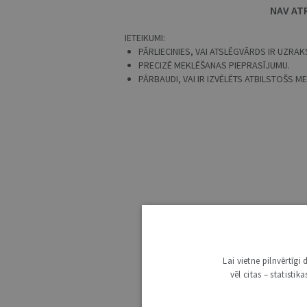
NAV AT
IETEIKUMI:
PĀRLIECINIES, VAI ATSLĒGVĀRDS IR UZRAKS
PRECIZĒ MEKLĒŠANAS PIEPRASĪJUMU.
PĀRBAUDI, VAI IR IZVĒLĒTS ATBILSTOŠS 
Lai vietne pilnvērtīg
vēl citas – statisti