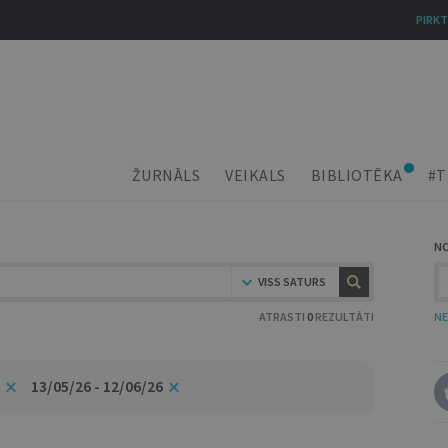
PIRKT
ŽURNĀLS
VEIKALS
BIBLIOTĒKA
#T
N
VISS SATURS
ATRASTI
0
REZULTĀTI
NE
13/05/26 - 12/06/26