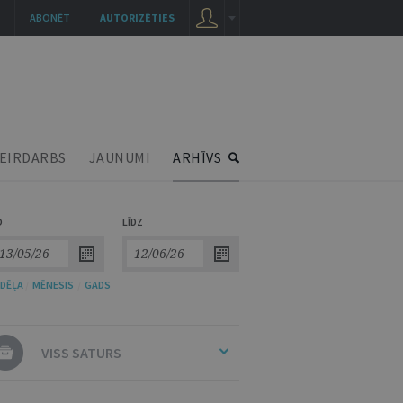
ABONĒT
AUTORIZĒTIES
EIRDARBS
JAUNUMI
ARHĪVS
O
LĪDZ
DĒĻA
/
MĒNESIS
/
GADS
VISS SATURS