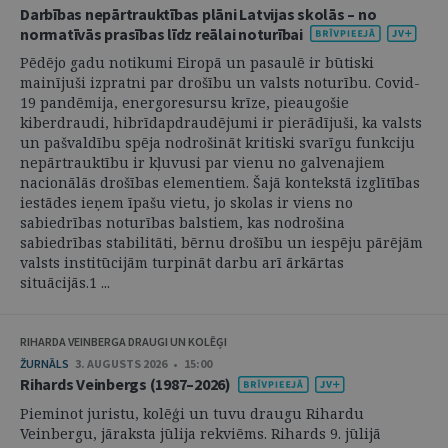
Darbības nepārtrauktības plāni Latvijas skolās – no
normatīvās prasības līdz reālai noturībai
Pēdējo gadu notikumi Eiropā un pasaulē ir būtiski
mainījuši izpratni par drošību un valsts noturību. Covid-
19 pandēmija, energoresursu krīze, pieaugošie
kiberdraudi, hibrīdapdraudējumi ir pierādījuši, ka valsts
un pašvaldību spēja nodrošināt kritiski svarīgu funkciju
nepārtrauktību ir kļuvusi par vienu no galvenajiem
nacionālās drošības elementiem. Šajā kontekstā izglītības
iestādes ieņem īpašu vietu, jo skolas ir viens no
sabiedrības noturības balstiem, kas nodrošina
sabiedrības stabilitāti, bērnu drošību un iespēju pārējām
valsts institūcijām turpināt darbu arī ārkārtas
situācijās.1 ...
RIHARDA VEINBERGA DRAUGI UN KOLĒĢI
ŽURNĀLS
3. AUGUSTS 2026 • 15:00
Rihards Veinbergs (1987–2026)
Pieminot juristu, kolēģi un tuvu draugu Rihardu
Veinbergu, jāraksta jūlija rekviēms. Rihards 9. jūlijā