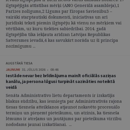
ilgtspējīgās attīstības mērķi (ANO Ģenerālā asambleja),1
Parīzes nolīgums,2 Līgums par Eiropas Savienību3 –
vairāki starptautiski dokumenti, iniciatīvas un arī
juridiski teksti piemin ilgtspēju kā vienu no mērķiem vai
vērtībām, uz kuru tiekties sabiedrībai. 2014. gadā
ilgtspējība tika iekļauta arīdzan Latvijas Republikas
Satversmes ievadā,4 kas savukārt norāda uz šī principa
nozīmīgumu ...
AUGSTĀKĀ TIESA
JAUNUMI
31. JŪLIJS 2026 • 08:46
Iestāde nevar bez brīdinājuma mainīt oficiālās saziņas
kanālu, ja persona lūgusi turpināt sazināties noteiktā
veidā
Senāta Administratīvo lietu departaments ir izskatījis
blakus sūdzību, kas iesniegta par Administratīvās rajona
tiesas tiesneša atteikšanos atjaunot nokavēto procesuālo
termiņu un pieņemt pieteikumu, un atzinis, ka tiesneša
lēmums ir atceļams un jautājums par pieteikuma virzību
nododams jaunai izskatīšanai. ...