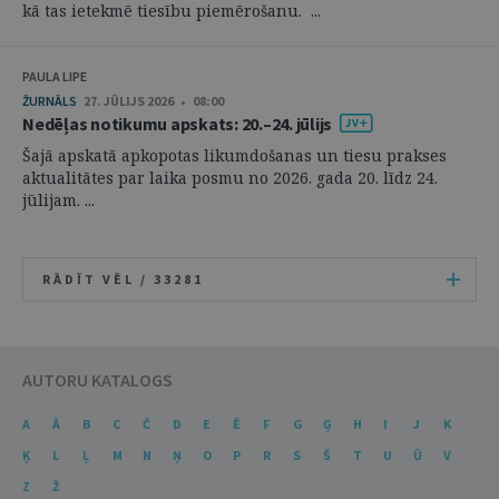
kā tas ietekmē tiesību piemērošanu. ...
PAULA LIPE
ŽURNĀLS
27. JŪLIJS 2026 • 08:00
Nedēļas notikumu apskats: 20.–24. jūlijs
Šajā apskatā apkopotas likumdošanas un tiesu prakses
aktualitātes par laika posmu no 2026. gada 20. līdz 24.
jūlijam. ...
RĀDĪT VĒL /
33281
AUTORU KATALOGS
A
Ā
B
C
Č
D
E
Ē
F
G
Ģ
H
I
J
K
Ķ
L
Ļ
M
N
Ņ
O
P
R
S
Š
T
U
Ū
V
Z
Ž