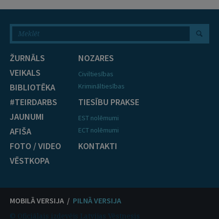
ŽURNĀLS
NOZARES
VEIKALS
Civiltiesības
BIBLIOTĒKA
Krimināltiesības
#TEIRDARBS
TIESĪBU PRAKSE
JAUNUMI
EST nolēmumi
AFIŠA
ECT nolēmumi
FOTO / VIDEO
KONTAKTI
VĒSTKOPA
MOBILĀ VERSIJA /
PILNĀ VERSIJA
© Oficiālais izdevējs Latvijas Vēstnesis