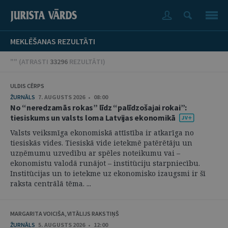
MEKLĒŠANAS REZULTĀTI
"" (
ATRASTI
33296
REZULTĀTI
)
ULDIS CĒRPS
ŽURNĀLS
7. AUGUSTS 2026 • 08:00
No “neredzamās rokas” līdz “palīdzošajai rokai”:
tiesiskums un valsts loma Latvijas ekonomikā
Valsts veiksmīga ekonomiskā attīstība ir atkarīga no
tiesiskās vides. Tiesiskā vide ietekmē patērētāju un
uzņēmumu uzvedību ar spēles noteikumu vai –
ekonomistu valodā runājot – institūciju starpniecību.
Institūcijas un to ietekme uz ekonomisko izaugsmi ir šī
raksta centrālā tēma. ...
MARGARITA VOICIŠA, VITĀLIJS RAKSTIŅŠ
ŽURNĀLS
5. AUGUSTS 2026 • 12:00