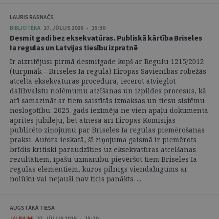
LAURIS RASNAČS
BIBLIOTĒKA
27. JŪLIJS 2026 • 15:30
Desmit gadi bez eksekvatūras. Publiskā kārtība Briseles
Ia regulas un Latvijas tiesību izpratnē
Ir aizritējusi pirmā desmitgade kopš ar Regulu 1215/2012
(turpmāk – Briseles Ia regula) Eiropas Savienības robežās
atcelta eksekvatūras procedūra, iecerot atvieglot
dalībvalstu nolēmumu atzīšanas un izpildes procesus, kā
arī samazināt ar tiem saistītās izmaksas un tiesu sistēmu
noslogotību. 2025. gads iezīmēja ne vien apaļu dokumenta
aprites jubileju, bet atnesa arī Eiropas Komisijas
publicēto ziņojumu par Briseles Ia regulas piemērošanas
praksi. Autora ieskatā, šī ziņojuma gaismā ir piemērots
brīdis kritiski paraudzīties uz eksekvatūras atcelšanas
rezultātiem, īpašu uzmanību pievēršot tiem Briseles Ia
regulas elementiem, kuros pilnīgs viendabīgums ar
nolūku vai nejauši nav ticis panākts. ...
AUGSTĀKĀ TIESA
JAUNUMI
27. JŪLIJS 2026 • 15:10