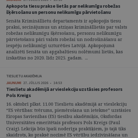
Apkopota tiesu prakse lietās par nelikumīgu robežas
šķērsošanu un personu nelikumīgu pārvietošanu
Senāta Krimināllietu departaments ir apkopojis tiesu
praksi, secinājumus un atziņas krimināllietās par valsts
robežas nelikumīgu šķērsošanu, personu nelikumīgu
pārvietošanu pāri valsts robežai un nodrošināšanu ar
iespēju nelikumīgi uzturēties Latvijā. Apkopojumā
analizēti Senāta un apgabaltiesu nolēmumi lietās, kas
izskatītas no 2020. līdz 2025. gadam. ...
TIESLIETU AKADĒMIJA
JAUNUMI
27. JŪLIJS 2026 • 14:53
Tieslietu akadēmijā ar vieslekciju uzstāsies profesors
Pols Kreigs
16. oktobrī plkst. 11.00 Tieslietu akadēmijā ar vieslekciju
“ES vērtības: tvērums, piemērošana un ietekme” uzstāsies
Eiropas Savienības (ES) tiesību akadēmiķis, Oksfordas
Universitātes emeritētais profesors Pols Kreigs (Paul
Craig). Lekcija būs īpaši noderīga praktiķiem, jo tajā tiks
skaidrots, ko praksē nozīmē ES vērtību iedzīvināšana un