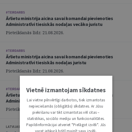
#TEIRDARBS
Ārlietu ministrija aicina savai komandai pievienoties
Administratīvi tiesiskās nodaļas vecāko juristu
Pieteikšanās līdz: 21.08.2026.
#TEIRDARBS
Ārlietu ministrija aicina savai komandai pievienoties
Administratīvi tiesiskās nodaļas juristu
Pieteikšanās līdz: 21.08.2026.
Vietnē izmantojam sīkdatnes
#TEIRDARBS
Ārlietu ministrija aicina savai komandai pievienoties
Lai vietne pilnvērtīgi darbotos, tiek izmantotas
Administratīvi tiesiskās nodaļas juristu
nepieciešamās (obligātās) sīkdatnes. Ar Jūsu
Pieteikšanās līdz: 21.08.2026.
piekrišanu var tikt izmantotas vēl citas –
statistikas, sociālo mediju un funkcionalitātes.
Papildinformācijai atveriet "Pielāgot izvēli". Jūs
LATVIJAS ZVĒRINĀTU ADVOKĀTU PADOME
varat jebkurā brīdī mainīt savu izvēli,