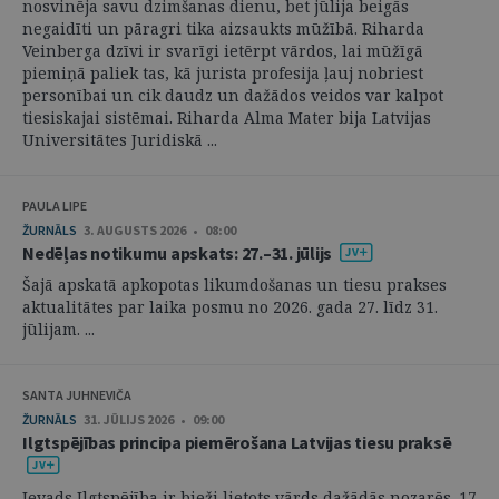
nosvinēja savu dzimšanas dienu, bet jūlija beigās
negaidīti un pāragri tika aizsaukts mūžībā. Riharda
Veinberga dzīvi ir svarīgi ietērpt vārdos, lai mūžīgā
piemiņā paliek tas, kā jurista profesija ļauj nobriest
personībai un cik daudz un dažādos veidos var kalpot
tiesiskajai sistēmai. Riharda Alma Mater bija Latvijas
Universitātes Juridiskā ...
PAULA LIPE
ŽURNĀLS
3. AUGUSTS 2026 • 08:00
Nedēļas notikumu apskats: 27.–31. jūlijs
Šajā apskatā apkopotas likumdošanas un tiesu prakses
aktualitātes par laika posmu no 2026. gada 27. līdz 31.
jūlijam. ...
SANTA JUHNEVIČA
ŽURNĀLS
31. JŪLIJS 2026 • 09:00
Ilgtspējības principa piemērošana Latvijas tiesu praksē
Ievads Ilgtspējība ir bieži lietots vārds dažādās nozarēs. 17