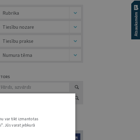
Rubrika
Tiesību nozare
Tiesību prakse
Numura tēma
UTORS
nu var tikt izmantotas
URNĀLU KATALOGS /
VISI ŽURNĀLI
i". Jūs varat jebkurā