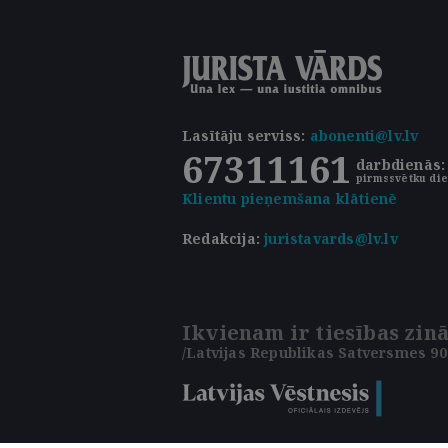
Lasītāju serviss
:
abonenti@lv.lv
67311161
darbdienās: 
pirmssvētku die
Klientu pieņemšana klātienē
Redakcija:
juristavards@lv.lv
Ikvienam ir tiesības zinā
/Latvijas Republikas Satversmes 90.