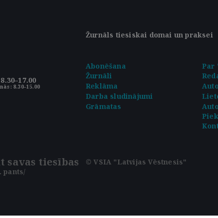
Žurnāls tiesiskai domai un praksei
Abonēšana
Par 
Žurnāli
Reda
8.30–17.00
Reklāma
Aut
nās: 8.30–15.00
Darba sludinājumi
Liet
Grāmatas
Auto
Pie
Kont
t savas tiesības
© VSIA "Latvijas Vēstnesis"
 pants/