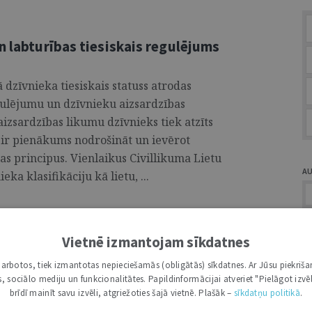
n labturības tiesiskais regulējums
ā dzīvnieka tiesiskais statuss atrodas
gulējumu un dzīvnieku aizsardzības
izsardzības likumu dzīvnieks tiek atzīts
 ir pienākums nodrošināt un ievērot
as principus. Vienlaikus Civillikuma Lietu
A
ka klasifikāciju kā lietu, ...
Vietnē izmantojam sīkdatnes
i darbotos, tiek izmantotas nepieciešamās (obligātās) sīkdatnes. Ar Jūsu piekriša
Ž
kas, sociālo mediju un funkcionalitātes. Papildinformācijai atveriet "Pielāgot izvēl
brīdī mainīt savu izvēli, atgriežoties šajā vietnē. Plašāk –
sīkdatņu politikā
.