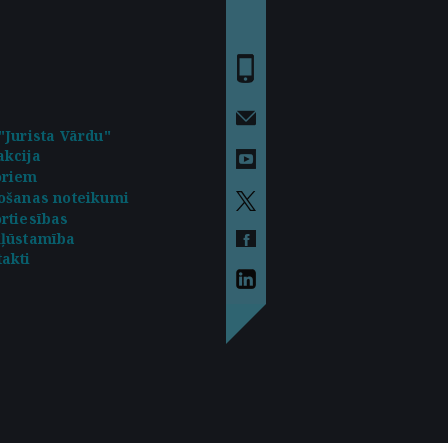
"Jurista Vārdu"
kcija
oriem
ošanas noteikumi
rtiesības
kļūstamība
akti