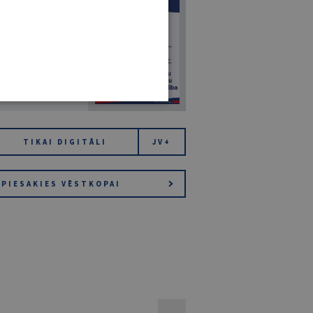
7
14. JŪLIJS 2026
NR 7 (1425)
TIKAI DIGITĀLI
JV+
PIESAKIES VĒSTKOPAI