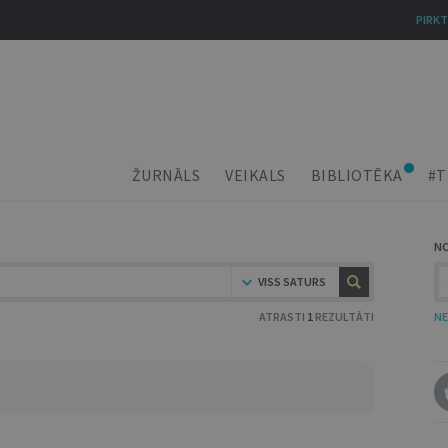
PIRKT
ŽURNĀLS
VEIKALS
BIBLIOTĒKA
#T
N
VISS SATURS
ATRASTI
1
REZULTĀTI
NE