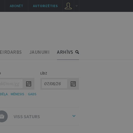
ABONĒT
AUTORIZĒTIES
EIRDARBS
JAUNUMI
ARHĪVS
O
LĪDZ
DĒĻA
/
MĒNESIS
/
GADS
VISS SATURS