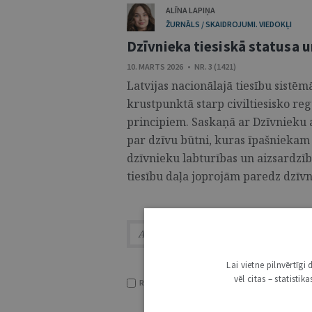
ALĪNA LAPIŅA
ŽURNĀLS / SKAIDROJUMI. VIEDOKĻI
Dzīvnieka tiesiskā statusa u
10. MARTS 2026 • NR. 3 (1421)
Latvijas nacionālajā tiesību sistēm
krustpunktā starp civiltiesisko re
principiem. Saskaņā ar Dzīvnieku a
par dzīvu būtni, kuras īpašniekam
dzīvnieku labturības un aizsardzīb
tiesību daļa joprojām paredz dzīvnie
Lai vietne pilnvērtīg
vēl citas – statisti
RĀDĪT TIKAI VIRSRAKSTUS