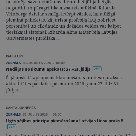
nosvinēja savu dzimšanas dienu, bet jūlija beigās
negaidīti un pāragri tika aizsaukts mūžībā. Riharda
Veinberga dzīvi ir svarīgi ietērpt vārdos, lai mūžīgā
piemiņā paliek tas, kā jurista profesija ļauj nobriest
personībai un cik daudz un dažādos veidos var kalpot
tiesiskajai sistēmai. Riharda Alma Mater bija Latvijas
Universitātes Juridiskā ...
PAULA LIPE
ŽURNĀLS
3. AUGUSTS 2026 • 08:00
Nedēļas notikumu apskats: 27.–31. jūlijs
Šajā apskatā apkopotas likumdošanas un tiesu prakses
aktualitātes par laika posmu no 2026. gada 27. līdz 31.
jūlijam. ...
SANTA JUHNEVIČA
ŽURNĀLS
31. JŪLIJS 2026 • 09:00
Ilgtspējības principa piemērošana Latvijas tiesu praksē
Ievads Ilgtspējība ir bieži lietots vārds dažādās nozarēs. 17