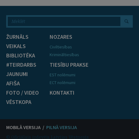
ŽURNĀLS
NOZARES
VEIKALS
Civiltiesības
BIBLIOTĒKA
Krimināltiesības
#TEIRDARBS
TIESĪBU PRAKSE
JAUNUMI
EST nolēmumi
AFIŠA
ECT nolēmumi
FOTO / VIDEO
KONTAKTI
VĒSTKOPA
MOBILĀ VERSIJA /
PILNĀ VERSIJA
© Oficiālais izdevējs Latvijas Vēstnesis