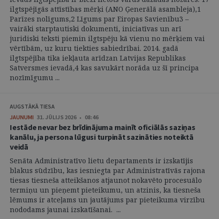
ilgtspējīgās attīstības mērķi (ANO Ģenerālā asambleja),1
Parīzes nolīgums,2 Līgums par Eiropas Savienību3 –
vairāki starptautiski dokumenti, iniciatīvas un arī
juridiski teksti piemin ilgtspēju kā vienu no mērķiem vai
vērtībām, uz kuru tiekties sabiedrībai. 2014. gadā
ilgtspējība tika iekļauta arīdzan Latvijas Republikas
Satversmes ievadā,4 kas savukārt norāda uz šī principa
nozīmīgumu ...
AUGSTĀKĀ TIESA
JAUNUMI
31. JŪLIJS 2026 • 08:46
Iestāde nevar bez brīdinājuma mainīt oficiālās saziņas
kanālu, ja persona lūgusi turpināt sazināties noteiktā
veidā
Senāta Administratīvo lietu departaments ir izskatījis
blakus sūdzību, kas iesniegta par Administratīvās rajona
tiesas tiesneša atteikšanos atjaunot nokavēto procesuālo
termiņu un pieņemt pieteikumu, un atzinis, ka tiesneša
lēmums ir atceļams un jautājums par pieteikuma virzību
nododams jaunai izskatīšanai. ...