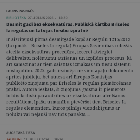
LAURIS RASNAČS
BIBLIOTĒKA
27. JŪLIJS 2026 • 15:30
Desmit gadi bez eksekvatūras. Publiskā kārtība Briseles
Ia regulas un Latvijas tiesību izpratnē
Ir aizritējusi pirmā desmitgade kopš ar Regulu 1215/2012
(turpmāk – Briseles Ia regula) Eiropas Savienības robežās
atcelta eksekvatūras procedūra, iecerot atvieglot
dalībvalstu nolēmumu atzīšanas un izpildes procesus, kā
arī samazināt ar tiem saistītās izmaksas un tiesu sistēmu
noslogotību. 2025. gads iezīmēja ne vien apaļu dokumenta
aprites jubileju, bet atnesa arī Eiropas Komisijas
publicēto ziņojumu par Briseles Ia regulas piemērošanas
praksi. Autora ieskatā, šī ziņojuma gaismā ir piemērots
brīdis kritiski paraudzīties uz eksekvatūras atcelšanas
rezultātiem, īpašu uzmanību pievēršot tiem Briseles Ia
regulas elementiem, kuros pilnīgs viendabīgums ar
nolūku vai nejauši nav ticis panākts. ...
AUGSTĀKĀ TIESA
JAUNUMI
27. JŪLIJS 2026 • 15:10