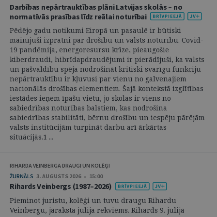
Darbības nepārtrauktības plāni Latvijas skolās – no
normatīvās prasības līdz reālai noturībai
Pēdējo gadu notikumi Eiropā un pasaulē ir būtiski
mainījuši izpratni par drošību un valsts noturību. Covid-
19 pandēmija, energoresursu krīze, pieaugošie
kiberdraudi, hibrīdapdraudējumi ir pierādījuši, ka valsts
un pašvaldību spēja nodrošināt kritiski svarīgu funkciju
nepārtrauktību ir kļuvusi par vienu no galvenajiem
nacionālās drošības elementiem. Šajā kontekstā izglītības
iestādes ieņem īpašu vietu, jo skolas ir viens no
sabiedrības noturības balstiem, kas nodrošina
sabiedrības stabilitāti, bērnu drošību un iespēju pārējām
valsts institūcijām turpināt darbu arī ārkārtas
situācijās.1 ...
RIHARDA VEINBERGA DRAUGI UN KOLĒĢI
ŽURNĀLS
3. AUGUSTS 2026 • 15:00
Rihards Veinbergs (1987–2026)
Pieminot juristu, kolēģi un tuvu draugu Rihardu
Veinbergu, jāraksta jūlija rekviēms. Rihards 9. jūlijā