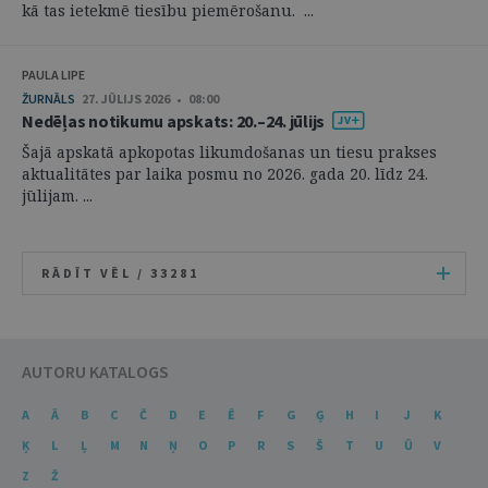
kā tas ietekmē tiesību piemērošanu. ...
PAULA LIPE
ŽURNĀLS
27. JŪLIJS 2026 • 08:00
Nedēļas notikumu apskats: 20.–24. jūlijs
Šajā apskatā apkopotas likumdošanas un tiesu prakses
aktualitātes par laika posmu no 2026. gada 20. līdz 24.
jūlijam. ...
RĀDĪT VĒL /
33281
AUTORU KATALOGS
A
Ā
B
C
Č
D
E
Ē
F
G
Ģ
H
I
J
K
Ķ
L
Ļ
M
N
Ņ
O
P
R
S
Š
T
U
Ū
V
Z
Ž