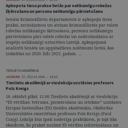
Apkopota tiesu prakse lietās par nelikumīgu robežas
šķērsošanu un personu nelikumīgu pārvietošanu
Senāta Krimināllietu departaments ir apkopojis tiesu
praksi, secinājumus un atziņas krimināllietās par valsts
robežas nelikumīgu šķērsošanu, personu nelikumīgu
pārvietošanu pāri valsts robežai un nodrošināšanu ar
iespēju nelikumīgi uzturēties Latvijā. Apkopojumā
analizēti Senāta un apgabaltiesu nolēmumi lietās, kas
izskatītas no 2020. līdz 2025. gadam. ...
TIESLIETU AKADĒMIJA
JAUNUMI
27. JŪLIJS 2026 • 14:53
Tieslietu akadēmijā ar vieslekciju uzstāsies profesors
Pols Kreigs
16. oktobrī plkst. 11.00 Tieslietu akadēmijā ar vieslekciju
“ES vērtības: tvērums, piemērošana un ietekme” uzstāsies
Eiropas Savienības (ES) tiesību akadēmiķis, Oksfordas
Universitātes emeritētais profesors Pols Kreigs (Paul
Craig). Lekcija būs īpaši noderīga praktiķiem, jo tajā tiks
skaidrots, ko praksē nozīmē ES vērtību iedzīvināšana un