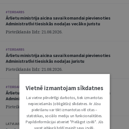
#TEIRDARBS
Ārlietu ministrija aicina savai komandai pievienoties
Administratīvi tiesiskās nodaļas vecāko juristu
Pieteikšanās līdz: 21.08.2026.
#TEIRDARBS
Ārlietu ministrija aicina savai komandai pievienoties
Administratīvi tiesiskās nodaļas juristu
Pieteikšanās līdz: 21.08.2026.
Vietnē izmantojam sīkdatnes
#TEIRDARBS
Ārlietu ministrija aicina savai komandai pievienoties
Lai vietne pilnvērtīgi darbotos, tiek izmantotas
Administratīvi tiesiskās nodaļas juristu
nepieciešamās (obligātās) sīkdatnes. Ar Jūsu
Pieteikšanās līdz: 21.08.2026.
piekrišanu var tikt izmantotas vēl citas –
statistikas, sociālo mediju un funkcionalitātes.
Papildinformācijai atveriet "Pielāgot izvēli". Jūs
LATVIJAS ZVĒRINĀTU ADVOKĀTU PADOME
varat jebkurā brīdī mainīt savu izvēli,