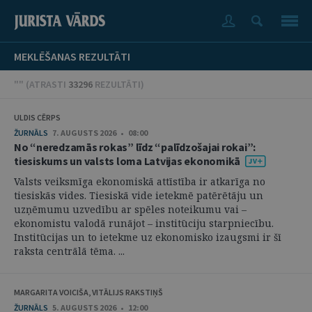
MEKLĒŠANAS REZULTĀTI
"" (
ATRASTI
33296
REZULTĀTI
)
ULDIS CĒRPS
ŽURNĀLS
7. AUGUSTS 2026 • 08:00
No “neredzamās rokas” līdz “palīdzošajai rokai”:
tiesiskums un valsts loma Latvijas ekonomikā
Valsts veiksmīga ekonomiskā attīstība ir atkarīga no
tiesiskās vides. Tiesiskā vide ietekmē patērētāju un
uzņēmumu uzvedību ar spēles noteikumu vai –
ekonomistu valodā runājot – institūciju starpniecību.
Institūcijas un to ietekme uz ekonomisko izaugsmi ir šī
raksta centrālā tēma. ...
MARGARITA VOICIŠA, VITĀLIJS RAKSTIŅŠ
ŽURNĀLS
5. AUGUSTS 2026 • 12:00