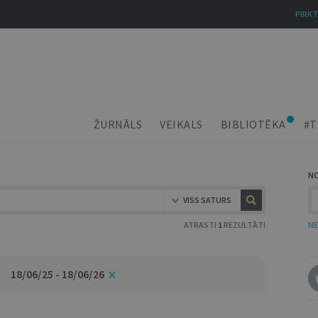
PIRKT
ŽURNĀLS
VEIKALS
BIBLIOTĒKA
#T
N
VISS SATURS
ATRASTI
1
REZULTĀTI
NE
18/06/25 - 18/06/26