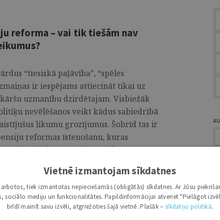
ju reforma – vai tik tiešām nav
teikumus?
vārdus “tiesiskā paļāvība”, “spēles
maiņas ir iespējams attiecināt tikai uz
ivkāršu uzmanību dzirdētajam. Visbiežāk
 politiķu nevēlēšanos veikt kādus sabiedrībā
A
istījušus likumu grozījumus. Šobrīd tas ir
 pensiju reformas īstenošanu, kuras
grozījumi tiek pamatoti ar spēles
pensiju saņēmēju tiesiskās paļāvības
Vietnē izmantojam sīkdatnes
itiķu līdz šim izteiktajiem argumentiem
i darbotos, tiek izmantotas nepieciešamās (obligātās) sīkdatnes. Ar Jūsu piekriša
ridiskā seguma, raksta turpinājumā ir
Ž
kas, sociālo mediju un funkcionalitātes. Papildinformācijai atveriet "Pielāgot izvēl
ju reformas īstenošanas varianti un vērtēti
brīdī mainīt savu izvēli, atgriežoties šajā vietnē. Plašāk –
sīkdatņu politikā
.
izskāruma riski. ...