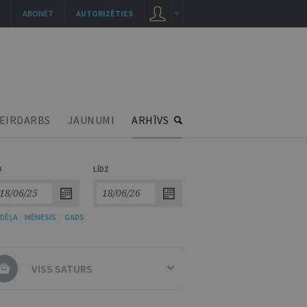
ABONĒT
AUTORIZĒTIES
EIRDARBS
JAUNUMI
ARHĪVS
O
LĪDZ
DĒĻA
/
MĒNESIS
/
GADS
VISS SATURS