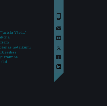
"Jurista Vārdu"
kcija
oriem
ošanas noteikumi
rtiesības
kļūstamība
akti