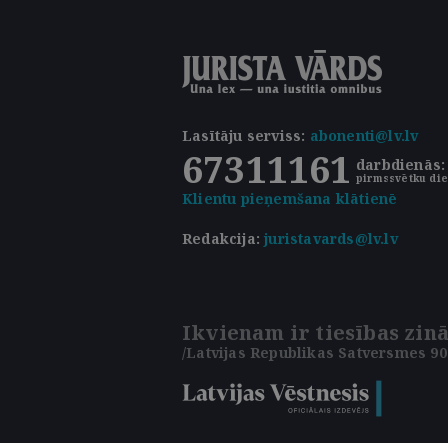
Lasītāju serviss
:
abonenti@lv.lv
67311161
darbdienās: 
pirmssvētku die
Klientu pieņemšana klātienē
Redakcija:
juristavards@lv.lv
Ikvienam ir tiesības zinā
/Latvijas Republikas Satversmes 90.