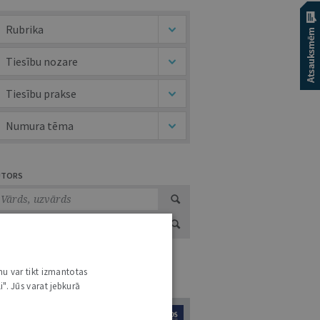
Rubrika
Tiesību nozare
Tiesību prakse
Numura tēma
UTORS
nu var tikt izmantotas
URNĀLU KATALOGS /
VISI ŽURNĀLI
i". Jūs varat jebkurā