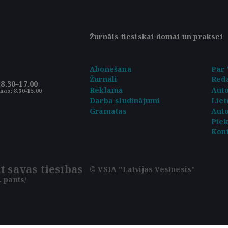
Žurnāls tiesiskai domai un praksei
Abonēšana
Par 
Žurnāli
Reda
8.30–17.00
Reklāma
Aut
nās: 8.30–15.00
Darba sludinājumi
Liet
Grāmatas
Auto
Pie
Kont
t savas tiesības
© VSIA "Latvijas Vēstnesis"
 pants/