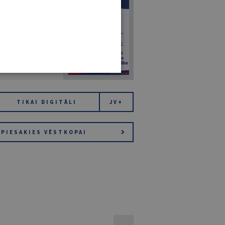
7
14. JŪLIJS 2026
NR 7 (1425)
TIKAI DIGITĀLI
JV+
PIESAKIES VĒSTKOPAI