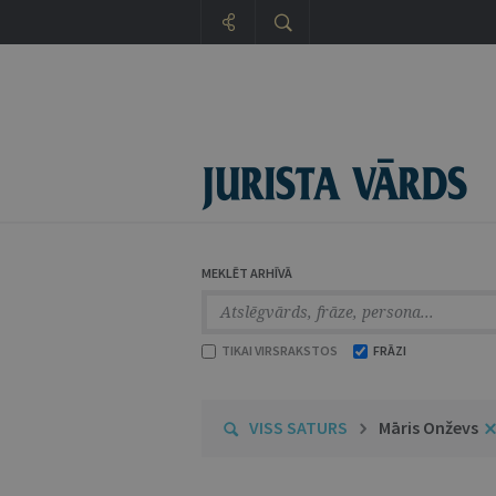
MEKLĒT ARHĪVĀ
TIKAI VIRSRAKSTOS
FRĀZI
VISS SATURS
Māris Onževs