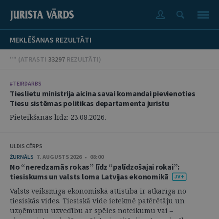
MEKLĒŠANAS REZULTĀTI
"" (
ATRASTI
33297
REZULTĀTI
)
#TEIRDARBS
Tieslietu ministrija aicina savai komandai pievienoties
Tiesu sistēmas politikas departamenta juristu
Pieteikšanās līdz: 23.08.2026.
ULDIS CĒRPS
ŽURNĀLS
7. AUGUSTS 2026 • 08:00
No “neredzamās rokas” līdz “palīdzošajai rokai”:
tiesiskums un valsts loma Latvijas ekonomikā
Valsts veiksmīga ekonomiskā attīstība ir atkarīga no
tiesiskās vides. Tiesiskā vide ietekmē patērētāju un
uzņēmumu uzvedību ar spēles noteikumu vai –