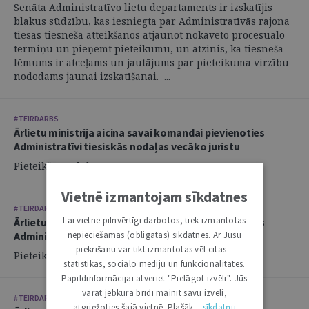
Senāta Administratīvo lietu departaments ir izskatījis
blakus sūdzību, kas iesniegta par Administratīvās rajona
tiesas tiesneša atteikšanos atjaunot nokavēto procesuālo
termiņu un pieņemt pieteikumu, un atzinis, ka tiesneša
lēmums ir atceļams un jautājums par pieteikuma virzību
nododams jaunai izskatīšanai. ...
#TEIRDARBS
Ārlietu ministrija aicina savai komandai pievienoties
Administratīvi tiesiskās nodaļas vecāko juristu
Pieteikšanās līdz: 21.08.2026.
Vietnē izmantojam sīkdatnes
#TEIRDARBS
Lai vietne pilnvērtīgi darbotos, tiek izmantotas
Ārlietu ministrija aicina savai komandai pievienoties
Administratīvi tiesiskās nodaļas juristu
nepieciešamās (obligātās) sīkdatnes. Ar Jūsu
piekrišanu var tikt izmantotas vēl citas –
Pieteikšanās līdz: 21.08.2026.
statistikas, sociālo mediju un funkcionalitātes.
Papildinformācijai atveriet "Pielāgot izvēli". Jūs
varat jebkurā brīdī mainīt savu izvēli,
#TEIRDARBS
atgriežoties šajā vietnē. Plašāk –
sīkdatņu