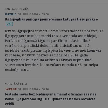
SANTA JUHNEVIČA
ŽURNĀLS
31. JŪLIJS 2026 • 09:00
Ilgtspējības principa piemērošana Latvijas tiesu praksē
Ievads Ilgtspējība ir bieži lietots vārds dažādās nozarēs. 17
ilgtspējīgās attīstības mērķi (ANO Ģenerālā asambleja),1
Parīzes nolīgums,2 Līgums par Eiropas Savienību3 –
vairāki starptautiski dokumenti, iniciatīvas un arī
juridiski teksti piemin ilgtspēju kā vienu no mērķiem vai
vērtībām, uz kuru tiekties sabiedrībai. 2014. gadā
ilgtspējība tika iekļauta arīdzan Latvijas Republikas
Satversmes ievadā,4 kas savukārt norāda uz šī principa
nozīmīgumu ...
AUGSTĀKĀ TIESA
JAUNUMI
31. JŪLIJS 2026 • 08:46
Iestāde nevar bez brīdinājuma mainīt oficiālās saziņas
kanālu, ja persona lūgusi turpināt sazināties noteiktā
veidā