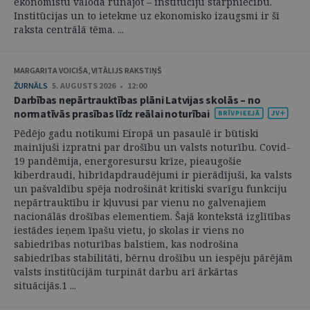
ekonomistu valodā runājot – institūciju starpniecību.
Institūcijas un to ietekme uz ekonomisko izaugsmi ir šī
raksta centrālā tēma. ...
MARGARITA VOICIŠA, VITĀLIJS RAKSTIŅŠ
ŽURNĀLS
5. AUGUSTS 2026 • 12:00
Darbības nepārtrauktības plāni Latvijas skolās – no
normatīvās prasības līdz reālai noturībai
Pēdējo gadu notikumi Eiropā un pasaulē ir būtiski
mainījuši izpratni par drošību un valsts noturību. Covid-
19 pandēmija, energoresursu krīze, pieaugošie
kiberdraudi, hibrīdapdraudējumi ir pierādījuši, ka valsts
un pašvaldību spēja nodrošināt kritiski svarīgu funkciju
nepārtrauktību ir kļuvusi par vienu no galvenajiem
nacionālās drošības elementiem. Šajā kontekstā izglītības
iestādes ieņem īpašu vietu, jo skolas ir viens no
sabiedrības noturības balstiem, kas nodrošina
sabiedrības stabilitāti, bērnu drošību un iespēju pārējām
valsts institūcijām turpināt darbu arī ārkārtas
situācijās.1 ...