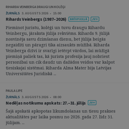
RIHARDA VEINBERGA DRAUGI UN KOLĒĢI
ŽURNĀLS
3. AUGUSTS 2026 • 15:00
Rihards Veinbergs (1987–2026)
Pieminot juristu, kolēģi un tuvu draugu Rihardu
Veinbergu, jāraksta jūlija rekviēms. Rihards 9. jūlijā
nosvinēja savu dzimšanas dienu, bet jūlija beigās
negaidīti un pāragri tika aizsaukts mūžībā. Riharda
Veinberga dzīvi ir svarīgi ietērpt vārdos, lai mūžīgā
piemiņā paliek tas, kā jurista profesija ļauj nobriest
personībai un cik daudz un dažādos veidos var kalpot
tiesiskajai sistēmai. Riharda Alma Mater bija Latvijas
Universitātes Juridiskā ...
PAULA LIPE
ŽURNĀLS
3. AUGUSTS 2026 • 08:00
Nedēļas notikumu apskats: 27.–31. jūlijs
Šajā apskatā apkopotas likumdošanas un tiesu prakses
aktualitātes par laika posmu no 2026. gada 27. līdz 31.
jūlijam. ...