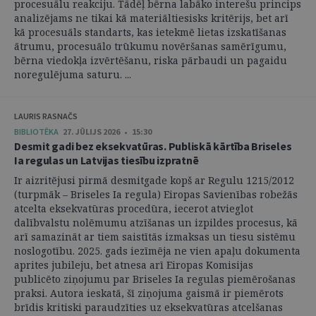
procesuālu reakciju. Tādēļ bērna labāko interešu princips
analizējams ne tikai kā materiāltiesisks kritērijs, bet arī
kā procesuāls standarts, kas ietekmē lietas izskatīšanas
ātrumu, procesuālo trūkumu novēršanas samērīgumu,
bērna viedokļa izvērtēšanu, riska pārbaudi un pagaidu
noregulējuma saturu. ...
LAURIS RASNAČS
BIBLIOTĒKA
27. JŪLIJS 2026 • 15:30
Desmit gadi bez eksekvatūras. Publiskā kārtība Briseles
Ia regulas un Latvijas tiesību izpratnē
Ir aizritējusi pirmā desmitgade kopš ar Regulu 1215/2012
(turpmāk – Briseles Ia regula) Eiropas Savienības robežās
atcelta eksekvatūras procedūra, iecerot atvieglot
dalībvalstu nolēmumu atzīšanas un izpildes procesus, kā
arī samazināt ar tiem saistītās izmaksas un tiesu sistēmu
noslogotību. 2025. gads iezīmēja ne vien apaļu dokumenta
aprites jubileju, bet atnesa arī Eiropas Komisijas
publicēto ziņojumu par Briseles Ia regulas piemērošanas
praksi. Autora ieskatā, šī ziņojuma gaismā ir piemērots
brīdis kritiski paraudzīties uz eksekvatūras atcelšanas