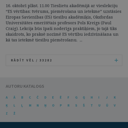
16. oktobrī plkst. 11.00 Tieslietu akadēmijā ar vieslekciju
“ES vērtības: tvērums, piemērošana un ietekme” uzstāsies
Eiropas Savienības (ES) tiesību akadēmiķis, Oksfordas
Universitātes emeritētais profesors Pols Kreigs (Paul
Craig). Lekcija būs īpaši noderīga praktiķiem, jo tajā tiks
skaidrots, ko praksē nozīmē ES vērtību iedzīvināšana un
kā tas ietekmē tiesību piemērošanu. ...
RĀDĪT VĒL /
33282
AUTORU KATALOGS
A
Ā
B
C
Č
D
E
Ē
F
G
Ģ
H
I
J
K
Ķ
L
Ļ
M
N
Ņ
O
P
R
S
Š
T
U
Ū
V
Z
Ž