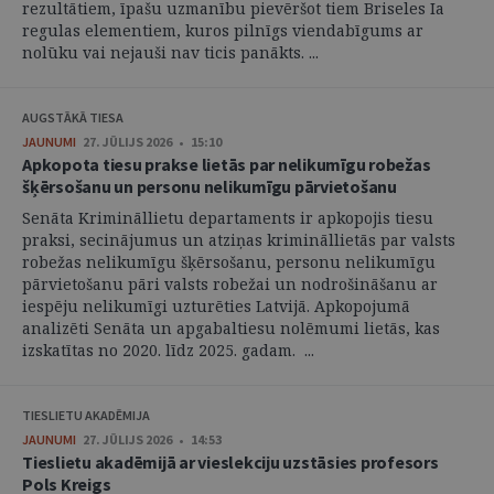
rezultātiem, īpašu uzmanību pievēršot tiem Briseles Ia
regulas elementiem, kuros pilnīgs viendabīgums ar
nolūku vai nejauši nav ticis panākts. ...
AUGSTĀKĀ TIESA
JAUNUMI
27. JŪLIJS 2026 • 15:10
Apkopota tiesu prakse lietās par nelikumīgu robežas
šķērsošanu un personu nelikumīgu pārvietošanu
Senāta Krimināllietu departaments ir apkopojis tiesu
praksi, secinājumus un atziņas krimināllietās par valsts
robežas nelikumīgu šķērsošanu, personu nelikumīgu
pārvietošanu pāri valsts robežai un nodrošināšanu ar
iespēju nelikumīgi uzturēties Latvijā. Apkopojumā
analizēti Senāta un apgabaltiesu nolēmumi lietās, kas
izskatītas no 2020. līdz 2025. gadam. ...
TIESLIETU AKADĒMIJA
JAUNUMI
27. JŪLIJS 2026 • 14:53
Tieslietu akadēmijā ar vieslekciju uzstāsies profesors
Pols Kreigs