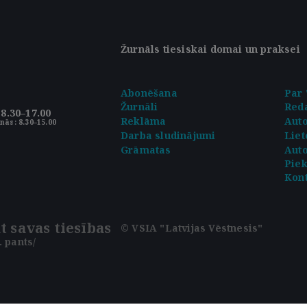
Žurnāls tiesiskai domai un praksei
Abonēšana
Par 
Žurnāli
Reda
8.30–17.00
Reklāma
Aut
nās: 8.30–15.00
Darba sludinājumi
Liet
Grāmatas
Auto
Pie
Kont
t savas tiesības
© VSIA "Latvijas Vēstnesis"
 pants/