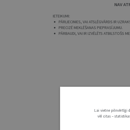
NAV AT
IETEIKUMI:
PĀRLIECINIES, VAI ATSLĒGVĀRDS IR UZRAKS
PRECIZĒ MEKLĒŠANAS PIEPRASĪJUMU.
PĀRBAUDI, VAI IR IZVĒLĒTS ATBILSTOŠS 
Lai vietne pilnvērtīg
vēl citas – statisti