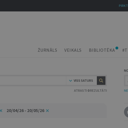
PIRKT
ŽURNĀLS
VEIKALS
BIBLIOTĒKA
#T
N
VISS SATURS
ATRASTI
0
REZULTĀTI
NE
20/04/26 - 20/05/26