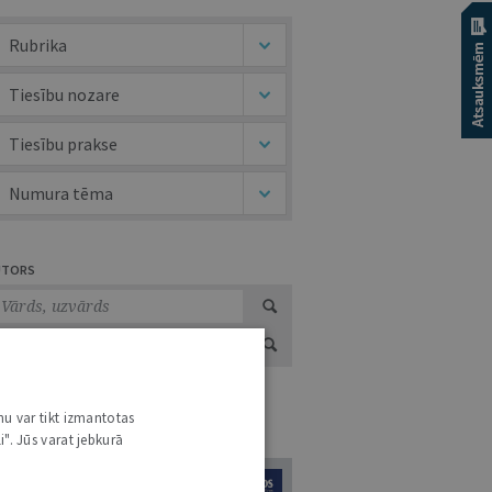
Rubrika
Tiesību nozare
Tiesību prakse
Numura tēma
UTORS
nu var tikt izmantotas
URNĀLU KATALOGS /
VISI ŽURNĀLI
i". Jūs varat jebkurā