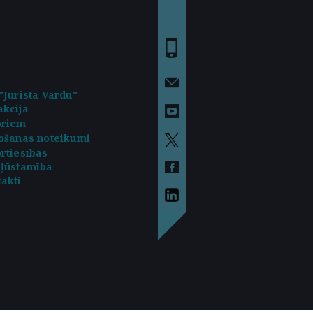
"Jurista Vārdu"
kcija
oriem
ošanas noteikumi
rtiesības
kļūstamība
akti