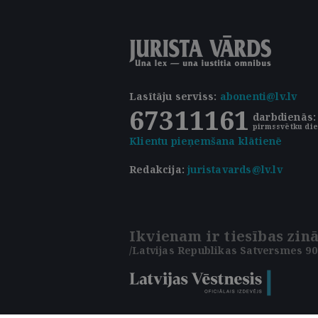
Lasītāju serviss
:
abonenti@lv.lv
67311161
darbdienās: 
pirmssvētku die
Klientu pieņemšana klātienē
Redakcija:
juristavards@lv.lv
Ikvienam ir tiesības zinā
/Latvijas Republikas Satversmes 90.