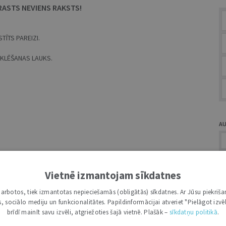
RASTS NEVIENS RAKSTS!
TĪTS PAREIZI.
MEKLĒŠANAS LAUKS.
A
Vietnē izmantojam sīkdatnes
i darbotos, tiek izmantotas nepieciešamās (obligātās) sīkdatnes. Ar Jūsu piekriša
Ž
kas, sociālo mediju un funkcionalitātes. Papildinformācijai atveriet "Pielāgot izvēl
brīdī mainīt savu izvēli, atgriežoties šajā vietnē. Plašāk –
sīkdatņu politikā
.