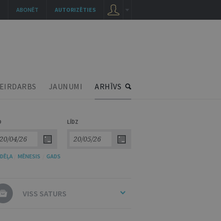
ABONĒT
AUTORIZĒTIES
EIRDARBS
JAUNUMI
ARHĪVS
O
LĪDZ
DĒĻA
/
MĒNESIS
/
GADS
VISS SATURS