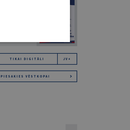
7
14. JŪLIJS 2026
NR 7 (1425)
TIKAI DIGITĀLI
JV+
PIESAKIES VĒSTKOPAI