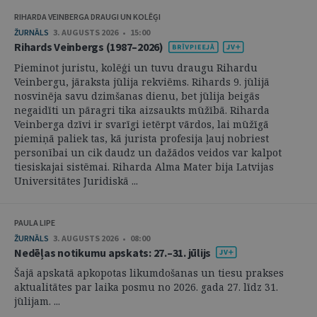
RIHARDA VEINBERGA DRAUGI UN KOLĒĢI
ŽURNĀLS
3. AUGUSTS 2026 • 15:00
Rihards Veinbergs (1987–2026)
Pieminot juristu, kolēģi un tuvu draugu Rihardu
Veinbergu, jāraksta jūlija rekviēms. Rihards 9. jūlijā
nosvinēja savu dzimšanas dienu, bet jūlija beigās
negaidīti un pāragri tika aizsaukts mūžībā. Riharda
Veinberga dzīvi ir svarīgi ietērpt vārdos, lai mūžīgā
piemiņā paliek tas, kā jurista profesija ļauj nobriest
personībai un cik daudz un dažādos veidos var kalpot
tiesiskajai sistēmai. Riharda Alma Mater bija Latvijas
Universitātes Juridiskā ...
PAULA LIPE
ŽURNĀLS
3. AUGUSTS 2026 • 08:00
Nedēļas notikumu apskats: 27.–31. jūlijs
Šajā apskatā apkopotas likumdošanas un tiesu prakses
aktualitātes par laika posmu no 2026. gada 27. līdz 31.
jūlijam. ...