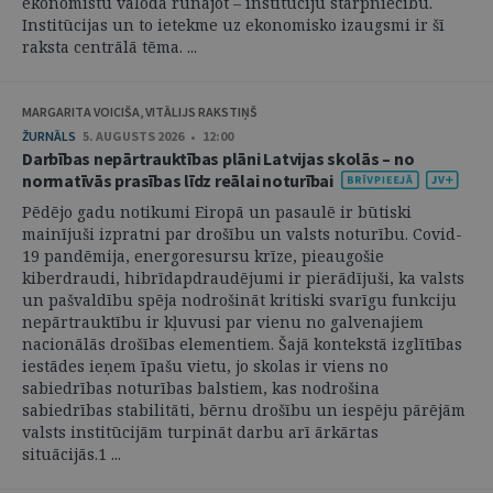
ekonomistu valodā runājot – institūciju starpniecību.
Institūcijas un to ietekme uz ekonomisko izaugsmi ir šī
raksta centrālā tēma. ...
MARGARITA VOICIŠA, VITĀLIJS RAKSTIŅŠ
ŽURNĀLS
5. AUGUSTS 2026 • 12:00
Darbības nepārtrauktības plāni Latvijas skolās – no
normatīvās prasības līdz reālai noturībai
Pēdējo gadu notikumi Eiropā un pasaulē ir būtiski
mainījuši izpratni par drošību un valsts noturību. Covid-
19 pandēmija, energoresursu krīze, pieaugošie
kiberdraudi, hibrīdapdraudējumi ir pierādījuši, ka valsts
un pašvaldību spēja nodrošināt kritiski svarīgu funkciju
nepārtrauktību ir kļuvusi par vienu no galvenajiem
nacionālās drošības elementiem. Šajā kontekstā izglītības
iestādes ieņem īpašu vietu, jo skolas ir viens no
sabiedrības noturības balstiem, kas nodrošina
sabiedrības stabilitāti, bērnu drošību un iespēju pārējām
valsts institūcijām turpināt darbu arī ārkārtas
situācijās.1 ...