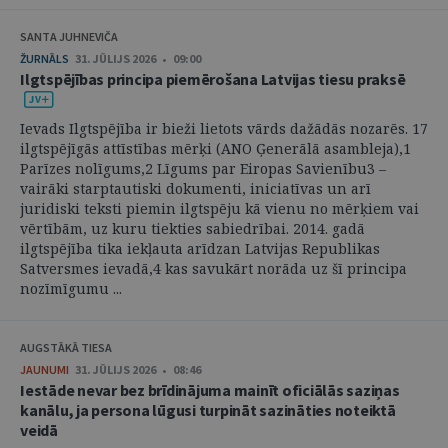
SANTA JUHNEVIČA
ŽURNĀLS
31. JŪLIJS 2026 • 09:00
Ilgtspējības principa piemērošana Latvijas tiesu praksē
Ievads Ilgtspējība ir bieži lietots vārds dažādās nozarēs. 17
ilgtspējīgās attīstības mērķi (ANO Ģenerālā asambleja),1
Parīzes nolīgums,2 Līgums par Eiropas Savienību3 –
vairāki starptautiski dokumenti, iniciatīvas un arī
juridiski teksti piemin ilgtspēju kā vienu no mērķiem vai
vērtībām, uz kuru tiekties sabiedrībai. 2014. gadā
ilgtspējība tika iekļauta arīdzan Latvijas Republikas
Satversmes ievadā,4 kas savukārt norāda uz šī principa
nozīmīgumu ...
AUGSTĀKĀ TIESA
JAUNUMI
31. JŪLIJS 2026 • 08:46
Iestāde nevar bez brīdinājuma mainīt oficiālās saziņas
kanālu, ja persona lūgusi turpināt sazināties noteiktā
veidā