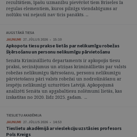
rezultātiem, īpašu uzmanību pievēršot tiem Briseles Ia
regulas elementiem, kuros pilnīgs viendabīgums ar
nolūku vai nejauši nav ticis panākts. ...
AUGSTĀKĀ TIESA
JAUNUMI
27. JŪLIJS 2026 • 15:10
Apkopota tiesu prakse lietās par nelikumīgu robežas
šķērsošanu un personu nelikumīgu pārvietošanu
Senāta Krimināllietu departaments ir apkopojis tiesu
praksi, secinājumus un atziņas krimināllietās par valsts
robežas nelikumīgu šķērsošanu, personu nelikumīgu
pārvietošanu pāri valsts robežai un nodrošināšanu ar
iespēju nelikumīgi uzturēties Latvijā. Apkopojumā
analizēti Senāta un apgabaltiesu nolēmumi lietās, kas
izskatītas no 2020. līdz 2025. gadam. ...
TIESLIETU AKADĒMIJA
JAUNUMI
27. JŪLIJS 2026 • 14:53
Tieslietu akadēmijā ar vieslekciju uzstāsies profesors
Pols Kreigs