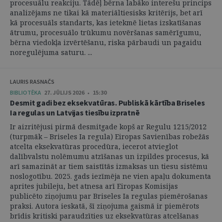
procesuālu reakciju. Tādēļ bērna labāko interešu princips
analizējams ne tikai kā materiāltiesisks kritērijs, bet arī
kā procesuāls standarts, kas ietekmē lietas izskatīšanas
ātrumu, procesuālo trūkumu novēršanas samērīgumu,
bērna viedokļa izvērtēšanu, riska pārbaudi un pagaidu
noregulējuma saturu. ...
LAURIS RASNAČS
BIBLIOTĒKA
27. JŪLIJS 2026 • 15:30
Desmit gadi bez eksekvatūras. Publiskā kārtība Briseles
Ia regulas un Latvijas tiesību izpratnē
Ir aizritējusi pirmā desmitgade kopš ar Regulu 1215/2012
(turpmāk – Briseles Ia regula) Eiropas Savienības robežās
atcelta eksekvatūras procedūra, iecerot atvieglot
dalībvalstu nolēmumu atzīšanas un izpildes procesus, kā
arī samazināt ar tiem saistītās izmaksas un tiesu sistēmu
noslogotību. 2025. gads iezīmēja ne vien apaļu dokumenta
aprites jubileju, bet atnesa arī Eiropas Komisijas
publicēto ziņojumu par Briseles Ia regulas piemērošanas
praksi. Autora ieskatā, šī ziņojuma gaismā ir piemērots
brīdis kritiski paraudzīties uz eksekvatūras atcelšanas