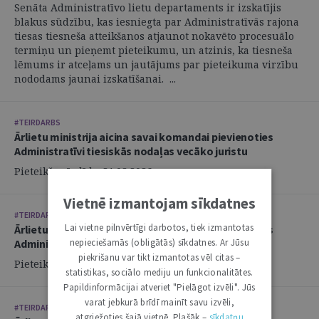
Senāta Administratīvo lietu departaments ir izskatījis
blakus sūdzību, kas iesniegta par Administratīvās rajona
tiesas tiesneša atteikšanos atjaunot nokavēto procesuālo
termiņu un pieņemt pieteikumu, un atzinis, ka tiesneša
lēmums ir atceļams un jautājums par pieteikuma virzību
nododams jaunai izskatīšanai. ...
#TEIRDARBS
Ārlietu ministrija aicina savai komandai pievienoties
Administratīvi tiesiskās nodaļas vecāko juristu
Pieteikšanās līdz: 21.08.2026.
Vietnē izmantojam sīkdatnes
#TEIRDARBS
Lai vietne pilnvērtīgi darbotos, tiek izmantotas
Ārlietu ministrija aicina savai komandai pievienoties
Administratīvi tiesiskās nodaļas juristu
nepieciešamās (obligātās) sīkdatnes. Ar Jūsu
piekrišanu var tikt izmantotas vēl citas –
Pieteikšanās līdz: 21.08.2026.
statistikas, sociālo mediju un funkcionalitātes.
Papildinformācijai atveriet "Pielāgot izvēli". Jūs
varat jebkurā brīdī mainīt savu izvēli,
#TEIRDARBS
atgriežoties šajā vietnē. Plašāk –
sīkdatņu