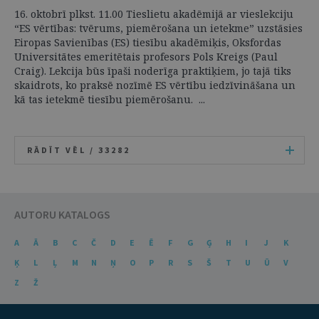
16. oktobrī plkst. 11.00 Tieslietu akadēmijā ar vieslekciju
“ES vērtības: tvērums, piemērošana un ietekme” uzstāsies
Eiropas Savienības (ES) tiesību akadēmiķis, Oksfordas
Universitātes emeritētais profesors Pols Kreigs (Paul
Craig). Lekcija būs īpaši noderīga praktiķiem, jo tajā tiks
skaidrots, ko praksē nozīmē ES vērtību iedzīvināšana un
kā tas ietekmē tiesību piemērošanu. ...
RĀDĪT VĒL /
33282
AUTORU KATALOGS
A
Ā
B
C
Č
D
E
Ē
F
G
Ģ
H
I
J
K
Ķ
L
Ļ
M
N
Ņ
O
P
R
S
Š
T
U
Ū
V
Z
Ž