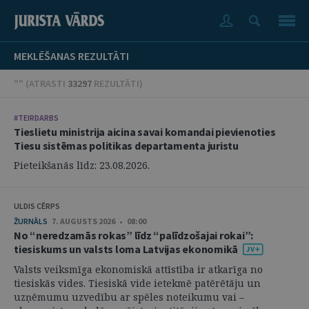
MEKLĒŠANAS REZULTĀTI
"" (
ATRASTI
33297
REZULTĀTI
)
#TEIRDARBS
Tieslietu ministrija aicina savai komandai pievienoties
Tiesu sistēmas politikas departamenta juristu
Pieteikšanās līdz: 23.08.2026.
ULDIS CĒRPS
ŽURNĀLS
7. AUGUSTS 2026 • 08:00
No “neredzamās rokas” līdz “palīdzošajai rokai”:
tiesiskums un valsts loma Latvijas ekonomikā
Valsts veiksmīga ekonomiskā attīstība ir atkarīga no
tiesiskās vides. Tiesiskā vide ietekmē patērētāju un
uzņēmumu uzvedību ar spēles noteikumu vai –