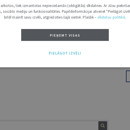
i darbotos, tiek izmantotas nepieciešamās (obligātās) sīkdatnes. Ar Jūsu piekriša
iegtu importu
kas, sociālo mediju un funkcionalitātes. Papildinformācijai atveriet "Pielāgot izvēl
brīdī mainīt savu izvēli, atgriežoties šajā vietnē. Plašāk –
sīkdatņu politikā
.
 pienākumi Minēšu četrus galvenos
 stiprināšanu Latvijā. Pirmais – veidojam
PIEŅEMT VISAS
 stratēģiju, lai tieslietu jomas attīstība
u gan valdības, gan Saeimas, gan
PIELĀGOT IZVĒLI
ioritātēm. TM viena gada laikā ir faktiski
ti valdības rīcības plānā un kas izriet ...