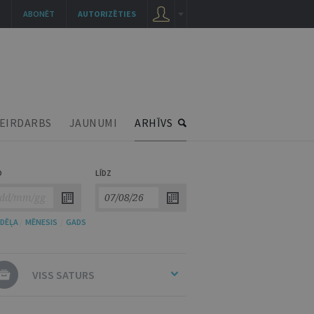
ABONĒT
AUTORIZĒTIES
EIRDARBS
JAUNUMI
ARHĪVS
O
LĪDZ
DĒĻA
/
MĒNESIS
/
GADS
VISS SATURS