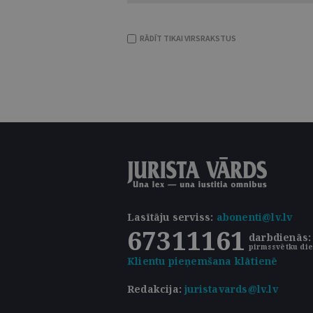
RĀDĪT TIKAI VIRSRAKSTUS
Lasītāju serviss
:
abonenti@lv.lv
67311161
darbdienās: 
pirmssvētku die
Klientu pieņemšana klātienē
Redakcija:
juristavards@lv.lv