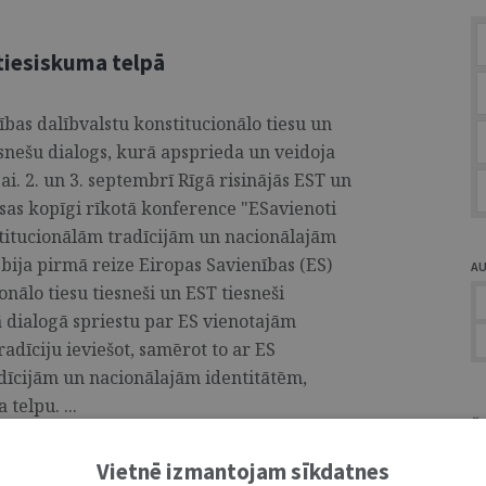
tiesiskuma telpā
ības dalībvalstu konstitucionālo tiesu un
esnešu dialogs, kurā apsprieda un veidoja
ai. 2. un 3. septembrī Rīgā risinājās EST un
sas kopīgi rīkotā konference "ESavienoti
titucionālām tradīcijām un nacionālajām
ī bija pirmā reize Eiropas Savienības (ES)
A
onālo tiesu tiesneši un EST tiesneši
ā dialogā spriestu par ES vienotajām
radīciju ieviešot, samērot to ar ES
adīcijām un nacionālajām identitātēm,
telpu. ...
Ž
Vietnē izmantojam sīkdatnes