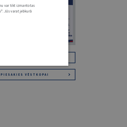
7
nu var tikt izmantotas
i". Jūs varat jebkurā
14. JŪLIJS 2026
NR 7 (1425)
TIKAI DIGITĀLI
JV+
PIESAKIES VĒSTKOPAI