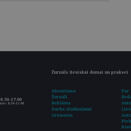
Žurnāls tiesiskai domai un praksei
Abonēšana
Par 
Žurnāli
Reda
8.30–17.00
Reklāma
Aut
nās: 8.30–15.00
Darba sludinājumi
Liet
Grāmatas
Auto
Pie
Kont