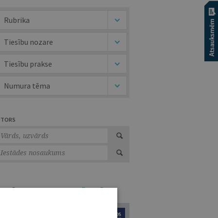
Rubrika
Tiesību nozare
Tiesību prakse
Numura tēma
UTORS
URNĀLU KATALOGS /
VISI ŽURNĀLI