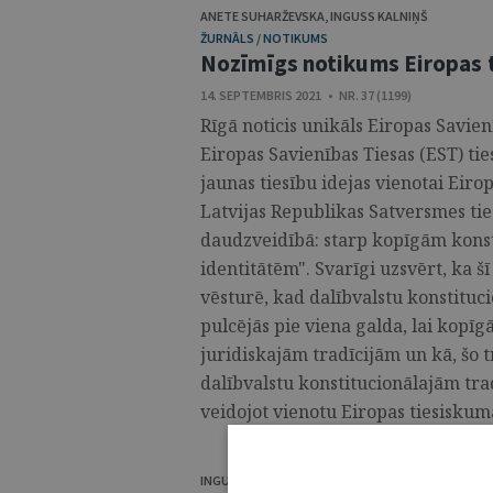
ANETE SUHARŽEVSKA
,
INGUSS KALNIŅŠ
ŽURNĀLS / NOTIKUMS
Nozīmīgs notikums Eiropas 
14. SEPTEMBRIS 2021 • NR. 37 (1199)
Rīgā noticis unikāls Eiropas Savien
Eiropas Savienības Tiesas (EST) ti
jaunas tiesību idejas vienotai Eirop
Latvijas Republikas Satversmes tie
daudzveidībā: starp kopīgām kons
identitātēm". Svarīgi uzsvērt, ka š
vēsturē, kad dalībvalstu konstituci
pulcējās pie viena galda, lai kopīg
juridiskajām tradīcijām un kā, šo t
dalībvalstu konstitucionālajām tr
veidojot vienotu Eiropas tiesiskuma 
INGUSS KALNIŅŠ