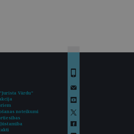
"Jurista Vārdu"
kcija
oriem
ošanas noteikumi
rtiesības
kļūstamība
akti