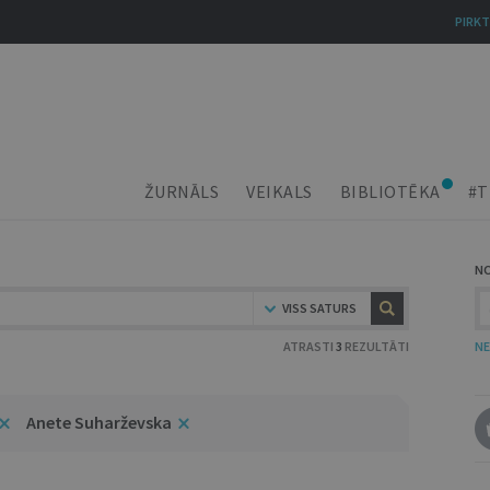
PIRKT
ŽURNĀLS
VEIKALS
BIBLIOTĒKA
#T
N
VISS SATURS
ATRASTI
3
REZULTĀTI
NE
Anete Suharževska