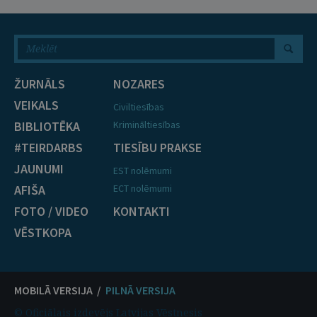
ŽURNĀLS
NOZARES
VEIKALS
Civiltiesības
BIBLIOTĒKA
Krimināltiesības
#TEIRDARBS
TIESĪBU PRAKSE
JAUNUMI
EST nolēmumi
AFIŠA
ECT nolēmumi
FOTO / VIDEO
KONTAKTI
VĒSTKOPA
MOBILĀ VERSIJA /
PILNĀ VERSIJA
© Oficiālais izdevējs Latvijas Vēstnesis