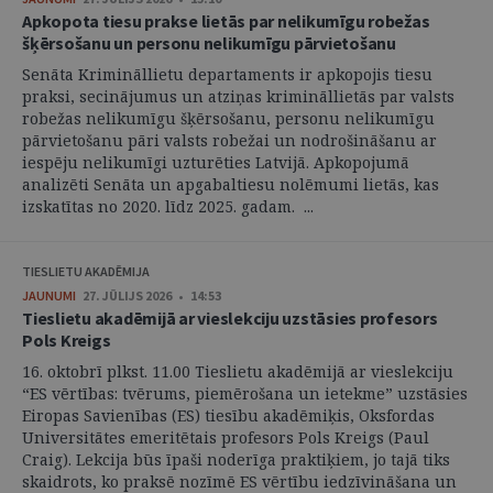
Apkopota tiesu prakse lietās par nelikumīgu robežas
šķērsošanu un personu nelikumīgu pārvietošanu
Senāta Krimināllietu departaments ir apkopojis tiesu
praksi, secinājumus un atziņas krimināllietās par valsts
robežas nelikumīgu šķērsošanu, personu nelikumīgu
pārvietošanu pāri valsts robežai un nodrošināšanu ar
iespēju nelikumīgi uzturēties Latvijā. Apkopojumā
analizēti Senāta un apgabaltiesu nolēmumi lietās, kas
izskatītas no 2020. līdz 2025. gadam. ...
TIESLIETU AKADĒMIJA
JAUNUMI
27. JŪLIJS 2026 • 14:53
Tieslietu akadēmijā ar vieslekciju uzstāsies profesors
Pols Kreigs
16. oktobrī plkst. 11.00 Tieslietu akadēmijā ar vieslekciju
“ES vērtības: tvērums, piemērošana un ietekme” uzstāsies
Eiropas Savienības (ES) tiesību akadēmiķis, Oksfordas
Universitātes emeritētais profesors Pols Kreigs (Paul
Craig). Lekcija būs īpaši noderīga praktiķiem, jo tajā tiks
skaidrots, ko praksē nozīmē ES vērtību iedzīvināšana un