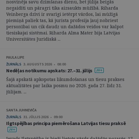
nosvinēja savu dzimšanas dienu, bet jūlija beigās
negaidīti un pāragri tika aizsaukts mūžībā. Riharda
Veinberga dzīvi ir svarīgi ietērpt vārdos, lai mūžīgā
piemiņā paliek tas, kā jurista profesija ļauj nobriest
personībai un cik daudz un dažādos veidos var kalpot
tiesiskajai sistēmai. Riharda Alma Mater bija Latvijas
Universitātes Juridiskā ...
PAULA LIPE
ŽURNĀLS
3. AUGUSTS 2026 • 08:00
Nedēļas notikumu apskats: 27.–31. jūlijs
Šajā apskatā apkopotas likumdošanas un tiesu prakses
aktualitātes par laika posmu no 2026. gada 27. līdz 31.
jūlijam. ...
SANTA JUHNEVIČA
ŽURNĀLS
31. JŪLIJS 2026 • 09:00
Ilgtspējības principa piemērošana Latvijas tiesu praksē
Ievads Ilgtspējība ir bieži lietots vārds dažādās nozarēs. 17