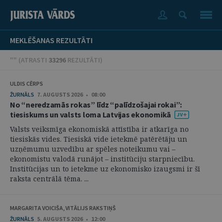
MEKLĒŠANAS REZULTĀTI
"" (
ATRASTI
33296
REZULTĀTI
)
ULDIS CĒRPS
ŽURNĀLS
7. AUGUSTS 2026 • 08:00
No “neredzamās rokas” līdz “palīdzošajai rokai”:
tiesiskums un valsts loma Latvijas ekonomikā
Valsts veiksmīga ekonomiskā attīstība ir atkarīga no
tiesiskās vides. Tiesiskā vide ietekmē patērētāju un
uzņēmumu uzvedību ar spēles noteikumu vai –
ekonomistu valodā runājot – institūciju starpniecību.
Institūcijas un to ietekme uz ekonomisko izaugsmi ir šī
raksta centrālā tēma. ...
MARGARITA VOICIŠA, VITĀLIJS RAKSTIŅŠ
ŽURNĀLS
5. AUGUSTS 2026 • 12:00