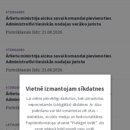
#TEIRDARBS
Ārlietu ministrija aicina savai komandai pievienoties
Administratīvi tiesiskās nodaļas vecāko juristu
Pieteikšanās līdz: 21.08.2026.
#TEIRDARBS
Ārlietu ministrija aicina savai komandai pievienoties
Administratīvi tiesiskās nodaļas juristu
Pieteikšanās līdz: 21.08.2026.
Vietnē izmantojam sīkdatnes
#TEIRDARBS
Ārlietu ministrija aicina savai komandai pievienoties
Lai vietne pilnvērtīgi darbotos, tiek izmantotas
Administratīvi tiesiskās nodaļas juristu
nepieciešamās (obligātās) sīkdatnes. Ar Jūsu
Pieteikšanās līdz: 21.08.2026.
piekrišanu var tikt izmantotas vēl citas –
statistikas, sociālo mediju un funkcionalitātes.
Papildinformācijai atveriet "Pielāgot izvēli". Jūs
LATVIJAS ZVĒRINĀTU ADVOKĀTU PADOME
varat jebkurā brīdī mainīt savu izvēli,