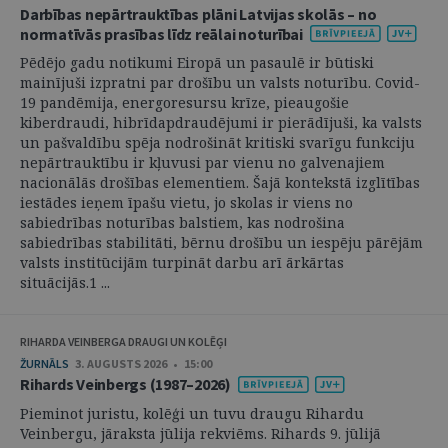
Darbības nepārtrauktības plāni Latvijas skolās – no
normatīvās prasības līdz reālai noturībai
Pēdējo gadu notikumi Eiropā un pasaulē ir būtiski
mainījuši izpratni par drošību un valsts noturību. Covid-
19 pandēmija, energoresursu krīze, pieaugošie
kiberdraudi, hibrīdapdraudējumi ir pierādījuši, ka valsts
un pašvaldību spēja nodrošināt kritiski svarīgu funkciju
nepārtrauktību ir kļuvusi par vienu no galvenajiem
nacionālās drošības elementiem. Šajā kontekstā izglītības
iestādes ieņem īpašu vietu, jo skolas ir viens no
sabiedrības noturības balstiem, kas nodrošina
sabiedrības stabilitāti, bērnu drošību un iespēju pārējām
valsts institūcijām turpināt darbu arī ārkārtas
situācijās.1 ...
RIHARDA VEINBERGA DRAUGI UN KOLĒĢI
ŽURNĀLS
3. AUGUSTS 2026 • 15:00
Rihards Veinbergs (1987–2026)
Pieminot juristu, kolēģi un tuvu draugu Rihardu
Veinbergu, jāraksta jūlija rekviēms. Rihards 9. jūlijā