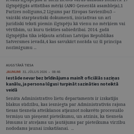
ilgtspējīgās attīstības mērķi (ANO Ģenerālā asambleja),1
Parīzes nolīgums,2 Līgums par Eiropas Savienību3 –
vairāki starptautiski dokumenti, iniciatīvas un arī
juridiski teksti piemin ilgtspēju kā vienu no mērķiem vai
vērtībām, uz kuru tiekties sabiedrībai. 2014. gadā
ilgtspējība tika iekļauta arīdzan Latvijas Republikas
Satversmes ievadā,4 kas savukārt norāda uz šī principa
nozīmīgumu ...
AUGSTĀKĀ TIESA
JAUNUMI
31. JŪLIJS 2026 • 08:46
Iestāde nevar bez brīdinājuma mainīt oficiālās saziņas
kanālu, ja persona lūgusi turpināt sazināties noteiktā
veidā
Senāta Administratīvo lietu departaments ir izskatījis
blakus sūdzību, kas iesniegta par Administratīvās rajona
tiesas tiesneša atteikšanos atjaunot nokavēto procesuālo
termiņu un pieņemt pieteikumu, un atzinis, ka tiesneša
lēmums ir atceļams un jautājums par pieteikuma virzību
nododams jaunai izskatīšanai. ...