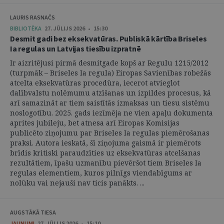
LAURIS RASNAČS
BIBLIOTĒKA
27. JŪLIJS 2026 • 15:30
Desmit gadi bez eksekvatūras. Publiskā kārtība Briseles
Ia regulas un Latvijas tiesību izpratnē
Ir aizritējusi pirmā desmitgade kopš ar Regulu 1215/2012
(turpmāk – Briseles Ia regula) Eiropas Savienības robežās
atcelta eksekvatūras procedūra, iecerot atvieglot
dalībvalstu nolēmumu atzīšanas un izpildes procesus, kā
arī samazināt ar tiem saistītās izmaksas un tiesu sistēmu
noslogotību. 2025. gads iezīmēja ne vien apaļu dokumenta
aprites jubileju, bet atnesa arī Eiropas Komisijas
publicēto ziņojumu par Briseles Ia regulas piemērošanas
praksi. Autora ieskatā, šī ziņojuma gaismā ir piemērots
brīdis kritiski paraudzīties uz eksekvatūras atcelšanas
rezultātiem, īpašu uzmanību pievēršot tiem Briseles Ia
regulas elementiem, kuros pilnīgs viendabīgums ar
nolūku vai nejauši nav ticis panākts. ...
AUGSTĀKĀ TIESA
JAUNUMI
27. JŪLIJS 2026 • 15:10