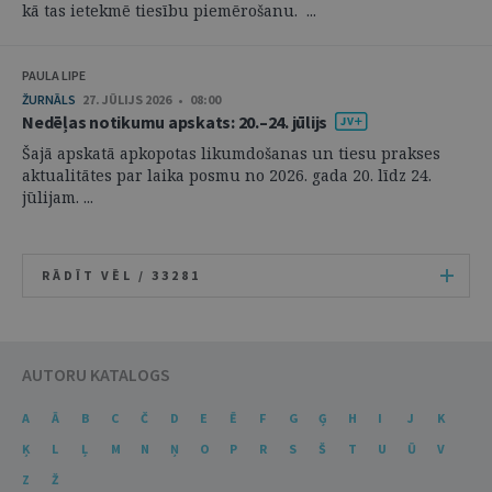
kā tas ietekmē tiesību piemērošanu. ...
PAULA LIPE
ŽURNĀLS
27. JŪLIJS 2026 • 08:00
Nedēļas notikumu apskats: 20.–24. jūlijs
Šajā apskatā apkopotas likumdošanas un tiesu prakses
aktualitātes par laika posmu no 2026. gada 20. līdz 24.
jūlijam. ...
RĀDĪT VĒL /
33281
AUTORU KATALOGS
A
Ā
B
C
Č
D
E
Ē
F
G
Ģ
H
I
J
K
Ķ
L
Ļ
M
N
Ņ
O
P
R
S
Š
T
U
Ū
V
Z
Ž