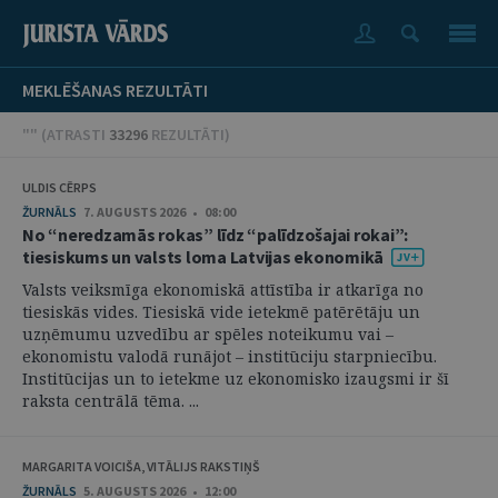
MEKLĒŠANAS REZULTĀTI
"" (
ATRASTI
33296
REZULTĀTI
)
ULDIS CĒRPS
ŽURNĀLS
7. AUGUSTS 2026 • 08:00
No “neredzamās rokas” līdz “palīdzošajai rokai”:
tiesiskums un valsts loma Latvijas ekonomikā
Valsts veiksmīga ekonomiskā attīstība ir atkarīga no
tiesiskās vides. Tiesiskā vide ietekmē patērētāju un
uzņēmumu uzvedību ar spēles noteikumu vai –
ekonomistu valodā runājot – institūciju starpniecību.
Institūcijas un to ietekme uz ekonomisko izaugsmi ir šī
raksta centrālā tēma. ...
MARGARITA VOICIŠA, VITĀLIJS RAKSTIŅŠ
ŽURNĀLS
5. AUGUSTS 2026 • 12:00