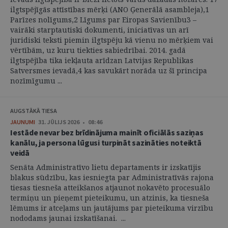
ilgtspējīgās attīstības mērķi (ANO Ģenerālā asambleja),1
Parīzes nolīgums,2 Līgums par Eiropas Savienību3 –
vairāki starptautiski dokumenti, iniciatīvas un arī
juridiski teksti piemin ilgtspēju kā vienu no mērķiem vai
vērtībām, uz kuru tiekties sabiedrībai. 2014. gadā
ilgtspējība tika iekļauta arīdzan Latvijas Republikas
Satversmes ievadā,4 kas savukārt norāda uz šī principa
nozīmīgumu ...
AUGSTĀKĀ TIESA
JAUNUMI
31. JŪLIJS 2026 • 08:46
Iestāde nevar bez brīdinājuma mainīt oficiālās saziņas
kanālu, ja persona lūgusi turpināt sazināties noteiktā
veidā
Senāta Administratīvo lietu departaments ir izskatījis
blakus sūdzību, kas iesniegta par Administratīvās rajona
tiesas tiesneša atteikšanos atjaunot nokavēto procesuālo
termiņu un pieņemt pieteikumu, un atzinis, ka tiesneša
lēmums ir atceļams un jautājums par pieteikuma virzību
nododams jaunai izskatīšanai. ...