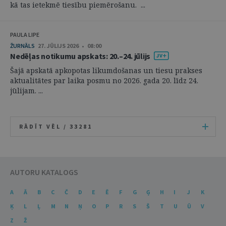
kā tas ietekmē tiesību piemērošanu. ...
PAULA LIPE
ŽURNĀLS
27. JŪLIJS 2026 • 08:00
Nedēļas notikumu apskats: 20.–24. jūlijs
Šajā apskatā apkopotas likumdošanas un tiesu prakses
aktualitātes par laika posmu no 2026. gada 20. līdz 24.
jūlijam. ...
RĀDĪT VĒL /
33281
AUTORU KATALOGS
A
Ā
B
C
Č
D
E
Ē
F
G
Ģ
H
I
J
K
Ķ
L
Ļ
M
N
Ņ
O
P
R
S
Š
T
U
Ū
V
Z
Ž