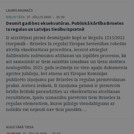
LAURIS RASNAČS
BIBLIOTĒKA
27. JŪLIJS 2026 • 15:30
Desmit gadi bez eksekvatūras. Publiskā kārtība Briseles
Ia regulas un Latvijas tiesību izpratnē
Ir aizritējusi pirmā desmitgade kopš ar Regulu 1215/2012
(turpmāk – Briseles Ia regula) Eiropas Savienības robežās
atcelta eksekvatūras procedūra, iecerot atvieglot
dalībvalstu nolēmumu atzīšanas un izpildes procesus, kā
arī samazināt ar tiem saistītās izmaksas un tiesu sistēmu
noslogotību. 2025. gads iezīmēja ne vien apaļu dokumenta
aprites jubileju, bet atnesa arī Eiropas Komisijas
publicēto ziņojumu par Briseles Ia regulas piemērošanas
praksi. Autora ieskatā, šī ziņojuma gaismā ir piemērots
brīdis kritiski paraudzīties uz eksekvatūras atcelšanas
rezultātiem, īpašu uzmanību pievēršot tiem Briseles Ia
regulas elementiem, kuros pilnīgs viendabīgums ar
nolūku vai nejauši nav ticis panākts. ...
AUGSTĀKĀ TIESA
JAUNUMI
27. JŪLIJS 2026 • 15:10