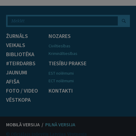
ŽURNĀLS
NOZARES
VEIKALS
Civiltiesības
BIBLIOTĒKA
Krimināltiesības
#TEIRDARBS
TIESĪBU PRAKSE
JAUNUMI
EST nolēmumi
AFIŠA
ECT nolēmumi
FOTO / VIDEO
KONTAKTI
VĒSTKOPA
MOBILĀ VERSIJA /
PILNĀ VERSIJA
© Oficiālais izdevējs Latvijas Vēstnesis