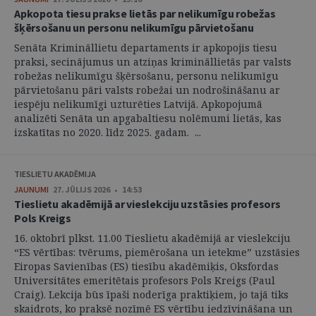
Apkopota tiesu prakse lietās par nelikumīgu robežas
šķērsošanu un personu nelikumīgu pārvietošanu
Senāta Krimināllietu departaments ir apkopojis tiesu
praksi, secinājumus un atziņas krimināllietās par valsts
robežas nelikumīgu šķērsošanu, personu nelikumīgu
pārvietošanu pāri valsts robežai un nodrošināšanu ar
iespēju nelikumīgi uzturēties Latvijā. Apkopojumā
analizēti Senāta un apgabaltiesu nolēmumi lietās, kas
izskatītas no 2020. līdz 2025. gadam. ...
TIESLIETU AKADĒMIJA
JAUNUMI
27. JŪLIJS 2026 • 14:53
Tieslietu akadēmijā ar vieslekciju uzstāsies profesors
Pols Kreigs
16. oktobrī plkst. 11.00 Tieslietu akadēmijā ar vieslekciju
“ES vērtības: tvērums, piemērošana un ietekme” uzstāsies
Eiropas Savienības (ES) tiesību akadēmiķis, Oksfordas
Universitātes emeritētais profesors Pols Kreigs (Paul
Craig). Lekcija būs īpaši noderīga praktiķiem, jo tajā tiks
skaidrots, ko praksē nozīmē ES vērtību iedzīvināšana un