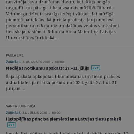
nosvinēja savu dzimšanas dienu, bet jūlija beigās
negaidīti un pāragri tika aizsaukts mūžībā. Riharda
Veinberga dzīvi ir svarīgi ietērpt vārdos, lai mūžīgā
piemiņā paliek tas, kā jurista profesija ļauj nobriest
personībai un cik daudz un dažādos veidos var kalpot
tiesiskajai sistēmai. Riharda Alma Mater bija Latvijas
Universitātes Juridiskā ...
PAULA LIPE
ŽURNĀLS
3. AUGUSTS 2026 • 08:00
Nedēļas notikumu apskats: 27.–31. jūlijs
Šajā apskatā apkopotas likumdošanas un tiesu prakses
aktualitātes par laika posmu no 2026. gada 27. līdz 31.
jūlijam. ...
SANTA JUHNEVIČA
ŽURNĀLS
31. JŪLIJS 2026 • 09:00
Ilgtspējības principa piemērošana Latvijas tiesu praksē
Ievads Ilgtspējība ir bieži lietots vārds dažādās nozarēs. 17