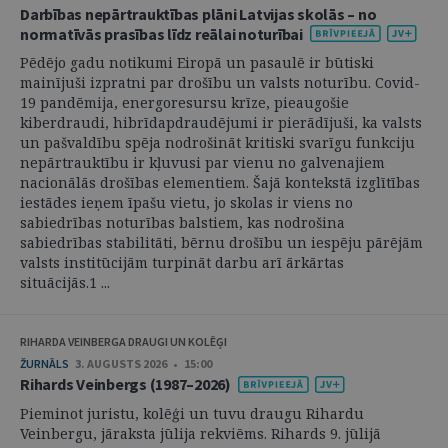
Darbības nepārtrauktības plāni Latvijas skolās – no
normatīvās prasības līdz reālai noturībai
Pēdējo gadu notikumi Eiropā un pasaulē ir būtiski
mainījuši izpratni par drošību un valsts noturību. Covid-
19 pandēmija, energoresursu krīze, pieaugošie
kiberdraudi, hibrīdapdraudējumi ir pierādījuši, ka valsts
un pašvaldību spēja nodrošināt kritiski svarīgu funkciju
nepārtrauktību ir kļuvusi par vienu no galvenajiem
nacionālās drošības elementiem. Šajā kontekstā izglītības
iestādes ieņem īpašu vietu, jo skolas ir viens no
sabiedrības noturības balstiem, kas nodrošina
sabiedrības stabilitāti, bērnu drošību un iespēju pārējām
valsts institūcijām turpināt darbu arī ārkārtas
situācijās.1 ...
RIHARDA VEINBERGA DRAUGI UN KOLĒĢI
ŽURNĀLS
3. AUGUSTS 2026 • 15:00
Rihards Veinbergs (1987–2026)
Pieminot juristu, kolēģi un tuvu draugu Rihardu
Veinbergu, jāraksta jūlija rekviēms. Rihards 9. jūlijā