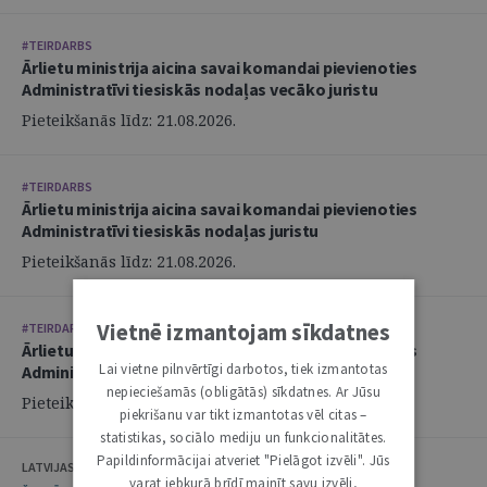
#TEIRDARBS
Ārlietu ministrija aicina savai komandai pievienoties
Administratīvi tiesiskās nodaļas vecāko juristu
Pieteikšanās līdz: 21.08.2026.
#TEIRDARBS
Ārlietu ministrija aicina savai komandai pievienoties
Administratīvi tiesiskās nodaļas juristu
Pieteikšanās līdz: 21.08.2026.
Vietnē izmantojam sīkdatnes
#TEIRDARBS
Ārlietu ministrija aicina savai komandai pievienoties
Lai vietne pilnvērtīgi darbotos, tiek izmantotas
Administratīvi tiesiskās nodaļas juristu
nepieciešamās (obligātās) sīkdatnes. Ar Jūsu
Pieteikšanās līdz: 21.08.2026.
piekrišanu var tikt izmantotas vēl citas –
statistikas, sociālo mediju un funkcionalitātes.
Papildinformācijai atveriet "Pielāgot izvēli". Jūs
LATVIJAS ZVĒRINĀTU ADVOKĀTU PADOME
varat jebkurā brīdī mainīt savu izvēli,