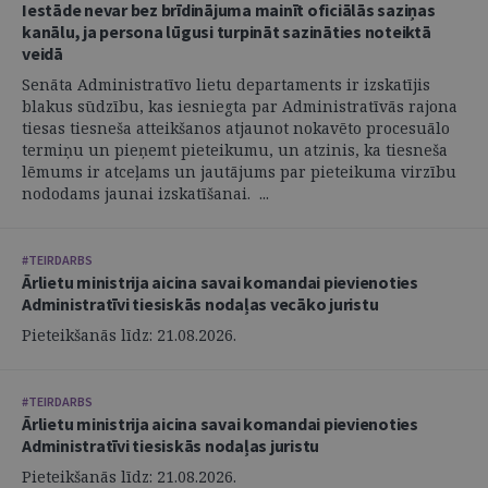
Iestāde nevar bez brīdinājuma mainīt oficiālās saziņas
kanālu, ja persona lūgusi turpināt sazināties noteiktā
veidā
Senāta Administratīvo lietu departaments ir izskatījis
blakus sūdzību, kas iesniegta par Administratīvās rajona
tiesas tiesneša atteikšanos atjaunot nokavēto procesuālo
termiņu un pieņemt pieteikumu, un atzinis, ka tiesneša
lēmums ir atceļams un jautājums par pieteikuma virzību
nododams jaunai izskatīšanai. ...
#TEIRDARBS
Ārlietu ministrija aicina savai komandai pievienoties
Administratīvi tiesiskās nodaļas vecāko juristu
Pieteikšanās līdz: 21.08.2026.
#TEIRDARBS
Ārlietu ministrija aicina savai komandai pievienoties
Administratīvi tiesiskās nodaļas juristu
Pieteikšanās līdz: 21.08.2026.