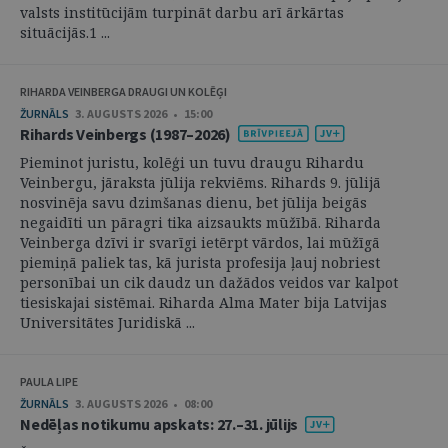
valsts institūcijām turpināt darbu arī ārkārtas
situācijās.1 ...
RIHARDA VEINBERGA DRAUGI UN KOLĒĢI
ŽURNĀLS
3. AUGUSTS 2026 • 15:00
Rihards Veinbergs (1987–2026)
Pieminot juristu, kolēģi un tuvu draugu Rihardu
Veinbergu, jāraksta jūlija rekviēms. Rihards 9. jūlijā
nosvinēja savu dzimšanas dienu, bet jūlija beigās
negaidīti un pāragri tika aizsaukts mūžībā. Riharda
Veinberga dzīvi ir svarīgi ietērpt vārdos, lai mūžīgā
piemiņā paliek tas, kā jurista profesija ļauj nobriest
personībai un cik daudz un dažādos veidos var kalpot
tiesiskajai sistēmai. Riharda Alma Mater bija Latvijas
Universitātes Juridiskā ...
PAULA LIPE
ŽURNĀLS
3. AUGUSTS 2026 • 08:00
Nedēļas notikumu apskats: 27.–31. jūlijs