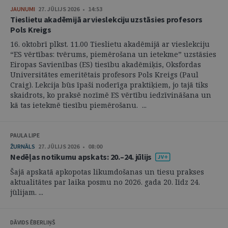
JAUNUMI
27. JŪLIJS 2026 • 14:53
Tieslietu akadēmijā ar vieslekciju uzstāsies profesors
Pols Kreigs
16. oktobrī plkst. 11.00 Tieslietu akadēmijā ar vieslekciju
“ES vērtības: tvērums, piemērošana un ietekme” uzstāsies
Eiropas Savienības (ES) tiesību akadēmiķis, Oksfordas
Universitātes emeritētais profesors Pols Kreigs (Paul
Craig). Lekcija būs īpaši noderīga praktiķiem, jo tajā tiks
skaidrots, ko praksē nozīmē ES vērtību iedzīvināšana un
kā tas ietekmē tiesību piemērošanu. ...
PAULA LIPE
ŽURNĀLS
27. JŪLIJS 2026 • 08:00
Nedēļas notikumu apskats: 20.–24. jūlijs
Šajā apskatā apkopotas likumdošanas un tiesu prakses
aktualitātes par laika posmu no 2026. gada 20. līdz 24.
jūlijam. ...
DĀVIDS ĒBERLIŅŠ