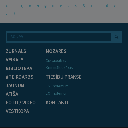
Ķ
L
Ļ
M
N
Ņ
O
P
R
S
Š
T
U
Ū
V
Z
Ž
ŽURNĀLS
NOZARES
VEIKALS
Civiltiesības
BIBLIOTĒKA
Krimināltiesības
#TEIRDARBS
TIESĪBU PRAKSE
JAUNUMI
EST nolēmumi
AFIŠA
ECT nolēmumi
FOTO / VIDEO
KONTAKTI
VĒSTKOPA