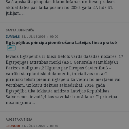
Šajā apskatā apkopotas likumdošanas un tiesu prakses
aktualitātes par laika posmu no 2026. gada 27. līdz 31.
jūlijam. ...
SANTA JUHNEVIČA
ŽURNĀLS
31. JŪLIJS 2026 • 09:00
Ilgtspējības principa piemērošana Latvijas tiesu praksē
Ievads Ilgtspējība ir bieži lietots vārds dažādās nozarēs. 17
ilgtspējīgās attīstības mērķi (ANO Ģenerālā asambleja),1
Parīzes nolīgums,2 Līgums par Eiropas Savienību3 –
vairāki starptautiski dokumenti, iniciatīvas un arī
juridiski teksti piemin ilgtspēju kā vienu no mērķiem vai
vērtībām, uz kuru tiekties sabiedrībai. 2014. gadā
ilgtspējība tika iekļauta arīdzan Latvijas Republikas
Satversmes ievadā,4 kas savukārt norāda uz šī principa
nozīmīgumu ...
AUGSTĀKĀ TIESA
JAUNUMI
31. JŪLIJS 2026 • 08:46