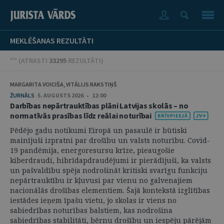
MEKLĒŠANAS REZULTĀTI
"" (
ATRASTI
33295
REZULTĀTI
)
MARGARITA VOICIŠA, VITĀLIJS RAKSTIŅŠ
ŽURNĀLS
5. AUGUSTS 2026 • 12:00
Darbības nepārtrauktības plāni Latvijas skolās – no
normatīvās prasības līdz reālai noturībai
Pēdējo gadu notikumi Eiropā un pasaulē ir būtiski
mainījuši izpratni par drošību un valsts noturību. Covid-
19 pandēmija, energoresursu krīze, pieaugošie
kiberdraudi, hibrīdapdraudējumi ir pierādījuši, ka valsts
un pašvaldību spēja nodrošināt kritiski svarīgu funkciju
nepārtrauktību ir kļuvusi par vienu no galvenajiem
nacionālās drošības elementiem. Šajā kontekstā izglītības
iestādes ieņem īpašu vietu, jo skolas ir viens no
sabiedrības noturības balstiem, kas nodrošina
sabiedrības stabilitāti, bērnu drošību un iespēju pārējām