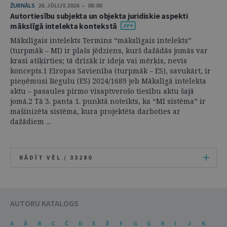
ŽURNĀLS
26. JŪLIJS 2026 • 08:00
Autortiesību subjekta un objekta juridiskie aspekti
mākslīgā intelekta kontekstā
Mākslīgais intelekts Termins “mākslīgais intelekts”
(turpmāk – MI) ir plašs jēdziens, kurš dažādās jomās var
krasi atšķirties; tā drīzāk ir ideja vai mērķis, nevis
koncepts.1 Eiropas Savienība (turpmāk – ES), savukārt, ir
pieņēmusi Regulu (ES) 2024/1689 jeb Mākslīgā intelekta
aktu – pasaules pirmo visaptverošo tiesību aktu šajā
jomā.2 Tā 3. panta 1. punktā noteikts, ka “MI sistēma” ir
mašinizēta sistēma, kura projektēta darboties ar
dažādiem ...
RĀDĪT VĒL /
33280
AUTORU KATALOGS
A
Ā
B
C
Č
D
E
Ē
F
G
Ģ
H
I
J
K