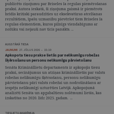
publicēto ziņojumu par Briseles Ia regulas piemērošanas
praksi. Autora ieskatā, šī ziņojuma gaismā ir piemērots
brīdis kritiski paraudzīties uz eksekvatūras atcelšanas
rezultātiem, īpašu uzmanību pievēršot tiem Briseles Ia
regulas elementiem, kuros pilnīgs viendabīgums ar
nolūku vai nejauši nav ticis panākts. ...
AUGSTĀKĀ TIESA
JAUNUMI
27. JŪLIJS 2026 • 15:10
Apkopota tiesu prakse lietās par nelikumīgu robežas
šķērsošanu un personu nelikumīgu pārvietošanu
Senāta Krimināllietu departaments ir apkopojis tiesu
praksi, secinājumus un atziņas krimināllietās par valsts
robežas nelikumīgu šķērsošanu, personu nelikumīgu
pārvietošanu pāri valsts robežai un nodrošināšanu ar
iespēju nelikumīgi uzturēties Latvijā. Apkopojumā
analizēti Senāta un apgabaltiesu nolēmumi lietās, kas
izskatītas no 2020. līdz 2025. gadam. ...
TIESLIETU AKADĒMIJA