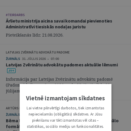
#TEIRDARBS
Ārlietu ministrija aicina savai komandai pievienoties
Administratīvi tiesiskās nodaļas juristu
Pieteikšanās līdz: 21.08.2026.
LATVIJAS ZVĒRINĀTU ADVOKĀTU PADOME
ŽURNĀLS
31. JŪLIJS 2026 • 07:00
Latvijas Zvērinātu advokātu padomes aktuālie lēmumi
Informācija par Latvijas Zvērinātu advokātu padomē
(Padome) laikposmā no 2026. gada 25. jūnija līdz 28.
jūlijam pieņemtajiem lēmumiem. ...
Vietnē izmantojam sīkdatnes
Lai vietne pilnvērtīgi darbotos, tiek izmantotas
ARTŪRS KURBATOVS, INGA KUDEIKINA, MARTA URBĀNE
nepieciešamās (obligātās) sīkdatnes. Ar Jūsu
ŽURNĀLS
29. JŪLIJS 2026 • 08:00
Bērna labākās intereses civilprocesā: starp procesuālo
piekrišanu var tikt izmantotas vēl citas –
formālismu un pienākumu nekavējoties reaģēt uz
statistikas, sociālo mediju un funkcionalitātes.