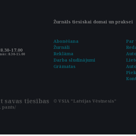
Žurnāls tiesiskai domai un praksei
Abonēšana
Par 
Žurnāli
Reda
8.30–17.00
Reklāma
Aut
nās: 8.30–15.00
Darba sludinājumi
Liet
Grāmatas
Auto
Pie
Kont
t savas tiesības
© VSIA "Latvijas Vēstnesis"
 pants/