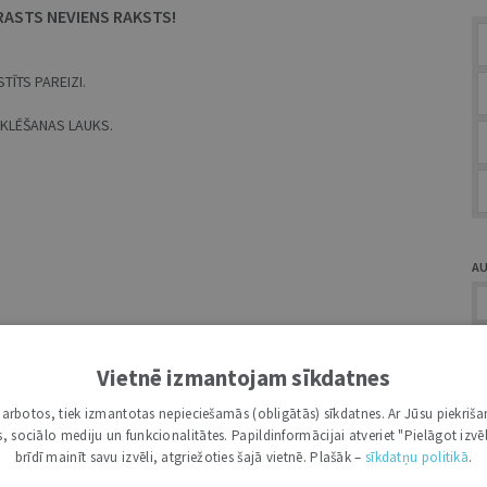
RASTS NEVIENS RAKSTS!
TĪTS PAREIZI.
MEKLĒŠANAS LAUKS.
A
Vietnē izmantojam sīkdatnes
i darbotos, tiek izmantotas nepieciešamās (obligātās) sīkdatnes. Ar Jūsu piekriša
Ž
kas, sociālo mediju un funkcionalitātes. Papildinformācijai atveriet "Pielāgot izvēl
brīdī mainīt savu izvēli, atgriežoties šajā vietnē. Plašāk –
sīkdatņu politikā
.