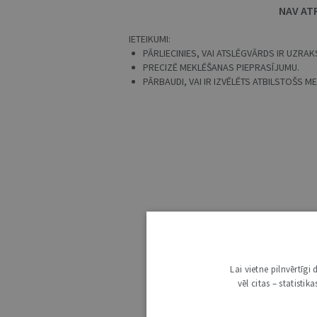
NAV AT
IETEIKUMI:
PĀRLIECINIES, VAI ATSLĒGVĀRDS IR UZRAKS
PRECIZĒ MEKLĒŠANAS PIEPRASĪJUMU.
PĀRBAUDI, VAI IR IZVĒLĒTS ATBILSTOŠS 
Lai vietne pilnvērtīg
vēl citas – statisti