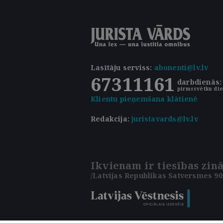
Lasītāju serviss
:
abonenti@lv.lv
67311161
darbdienās: 
pirmssvētku die
Klientu pieņemšana klātienē
Redakcija:
juristavards@lv.lv
Ikvienam ir tiesības zinā
/Latvijas Republikas Satversmes 90.