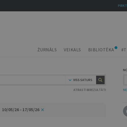
PIRKT
ŽURNĀLS
VEIKALS
BIBLIOTĒKA
#T
N
VISS SATURS
ATRASTI
0
REZULTĀTI
NE
10/05/26 - 17/05/26