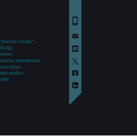
"Jurista Vārdu"
kcija
oriem
ošanas noteikumi
rtiesības
kļūstamība
akti