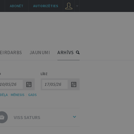
ABONĒT
AUTORIZĒTIES
EIRDARBS
JAUNUMI
ARHĪVS
O
LĪDZ
DĒĻA
/
MĒNESIS
/
GADS
VISS SATURS