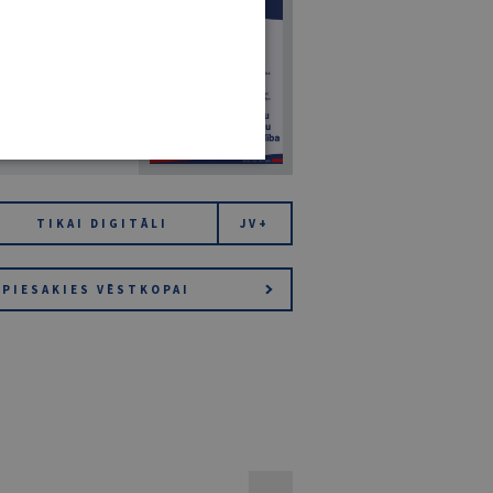
7
14. JŪLIJS 2026
NR 7 (1425)
TIKAI DIGITĀLI
JV+
PIESAKIES VĒSTKOPAI