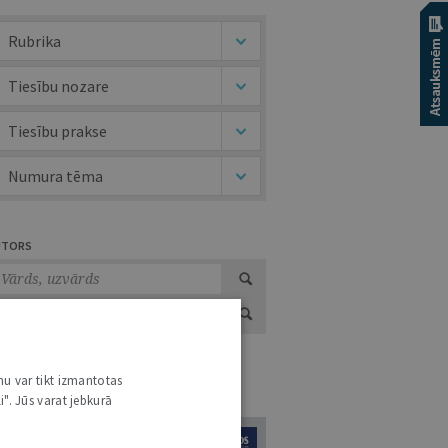
Rubrika
Tiesību nozare
Tiesību prakse
Numura tēma
UTORS
nu var tikt izmantotas
URNĀLU KATALOGS /
VISI ŽURNĀLI
i". Jūs varat jebkurā